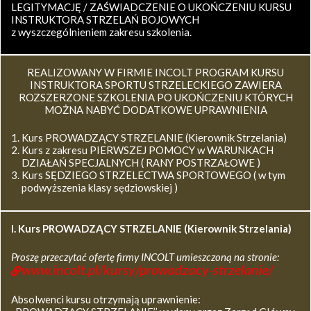
LEGITYMACJĘ / ZAŚWIADCZENIE O UKOŃCZENIU KURSU
INSTRUKTORA STRZELAŃ BOJOWYCH
z wyszczególnieniem zakresu szkolenia.
REALIZOWANY W FIRMIE INCOLT PROGRAM KURSU
INSTRUKTORA SPORTU STRZELECKIEGO ZAWIERA
ROZSZERZONE SZKOLENIA PO UKOŃCZENIU KTÓRYCH
MOŻNA NABYĆ DODATKOWE UPRAWNIENIA
Kurs PROWADZĄCY STRZELANIE (Kierownik Strzelania)
Kurs z zakresu PIERWSZEJ POMOCY w WARUNKACH
DZIAŁAŃ SPECJALNYCH ( RANY POSTRZAŁOWE )
Kurs SĘDZIEGO STRZELECTWA SPORTOWEGO ( w tym
podwyższenia klasy sędziowskiej )
I. Kurs
PROWADZĄCY STRZELANIE (Kierownik Strzelania)
Proszę przeczytać ofertę firmy INCOLT umieszczoną na stronie:
www.incolt.pl/kursy/prowadzacy-strzelanie/
Absolwenci kursu otrzymają uprawnienie: