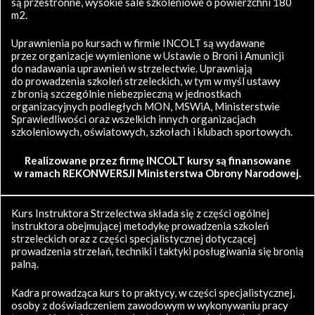
są przestronne, wysokie sale szkoleniowe o powierzchni 180
m2.
Uprawnienia po kursach w firmie INCOLT są wydawane
przez organizacje wymienione w Ustawie o Broni i Amunicji
do nadawania uprawnień w strzelectwie. Uprawniają
do prowadzenia szkoleń strzeleckich, w tym w myśl ustawy
z bronią szczególnie niebezpieczną w jednostkach
organizacyjnych podległych MON, MSWiA, Ministerstwie
Sprawiedliwości oraz wszelkich innych organizacjach
szkoleniowych, oświatowych, szkołach i klubach sportowych.
Realizowane przez firmę INCOLT kursy są finansowane
w ramach REKONWERSJI Ministerstwa Obrony Narodowej.
Kurs Instruktora Strzelectwa składa się z części ogólnej
instruktora obejmującej metodykę prowadzenia szkoleń
strzeleckich oraz z części specjalistycznej dotyczącej
prowadzenia strzelań, techniki i taktyki posługiwania się bronią
palną.
Kadra prowadząca kurs to praktycy, w części specjalistycznej,
osoby z doświadczeniem zawodowym w wykonywaniu pracy