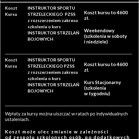
Koszt
INSTRUKTOR SPORTU
Koszt kursu to 4600
Kursu
STRZELECKIEGO PZSS
zł.
z rozszerzeniem zakresu
szkolenia o kurs
Weekendowy
INSTRUKTOR STRZELAŃ
(szkolenia w soboty
BOJOWYCH
i niedziele)
Koszt
INSTRUKTOR SPORTU
Koszt kursu to 4600
Kursu
STRZELECKIEGO PZSS
zł.
z rozszerzeniem zakresu
szkolenia o kurs
Kurs Stacjonarny
INSTRUKTOR STRZELAŃ
(szkolenia
BOJOWYCH
w tygodniu)
Wpłaty za kursy można uiszczać w ratach po indywidualnych
ustaleniach.
Koszt może ulec zmianie w zależności
od zespołu szkolonych osób, po dodatkowych