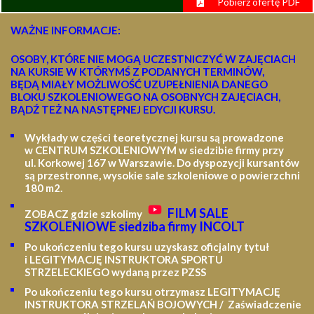
Pobierz ofertę PDF
WAŻNE INFORMACJE:
OSOBY, KTÓRE NIE MOGĄ UCZESTNICZYĆ W ZAJĘCIACH
NA KURSIE W KTÓRYMŚ Z PODANYCH TERMINÓW,
BĘDĄ MIAŁY MOŻLIWOŚĆ UZUPEŁNIENIA DANEGO
BLOKU SZKOLENIOWEGO NA OSOBNYCH ZAJĘCIACH,
BĄDŹ TEŻ NA NASTĘPNEJ EDYCJI KURSU.
Wykłady w części teoretycznej kursu są prowadzone
w CENTRUM SZKOLENIOWYM w siedzibie firmy przy
ul. Korkowej 167 w Warszawie. Do dyspozycji kursantów
są przestronne, wysokie sale szkoleniowe o powierzchni
180 m2.
FILM SALE
ZOBACZ gdzie szkolimy
SZKOLENIOWE siedziba firmy INCOLT
Po ukończeniu tego kursu uzyskasz oficjalny tytuł
i LEGITYMACJĘ
INSTRUKTORA SPORTU
STRZELECKIEGO wydaną przez PZSS
Po ukończeniu tego kursu otrzymasz LEGITYMACJĘ
INSTRUKTORA STRZELAŃ BOJOWYCH / Zaświadczenie