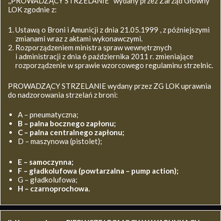
,,PROWADZĄCY STRZELANIE’’ wydany przez Zarząd Główny
LOK zgodnie z:
Ustawą o Broni i Amunicji z dnia 21.05.1999 , z późniejszymi
zmianami wraz z aktami wykonawczymi.
Rozporządzeniem ministra spraw wewnętrznych
i administracji z dnia 6 października 2011 r. zmieniające
rozporządzenie w sprawie wzorcowego regulaminu strzelnic.
PROWADZĄCY STRZELANIE wydany przez ZG LOK uprawnia
do nadzorowania strzelań z broni:
A – pneumatyczna;
B – palna bocznego zapłonu;
C – palna centralnego zapłonu;
D – maszynowa (pistolet);
E – samoczynna;
F – gładkolufowa (powtarzalna – pump action);
G – gładkolufowa;
H – czarnoprochowa.