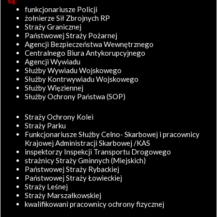
są:
funkcjonariusze Policji
żołnierze Sił Zbrojnych RP
Straży Granicznej
Państwowej Straży Pożarnej
Agencji Bezpieczeństwa Wewnętrznego
Centralnego Biura Antykorupcyjnego
Agencji Wywiadu
Służby Wywiadu Wojskowego
Służby Kontrwywiadu Wojskowego
Służby Więziennej
Służby Ochrony Państwa (SOP)
Straży Ochrony Kolei
Straży Parku
Funkcjonariusze Służby Celno- Skarbowej i pracownicy
Krajowej Administracji Skarbowej /KAS
inspektorzy Inspekcji Transportu Drogowego
strażnicy Straży Gminnych (Miejskich)
Państwowej Straży Rybackiej
Państwowej Straży Łowieckiej
Straży Leśnej
Straży Marszałkowskiej
kwalifikowani pracownicy ochrony fizycznej