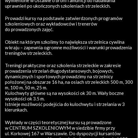
wymienione w Ustawie o broni i amunicji do nadawania
uprawnień po ukończonych szkoleniach strzeleckich.
Prowadzi kursy na podstawie zatwierdzonych programów
szkoleniowych oraz wykładowców i trenerów
do prowadzonych zajęć.
Obiekt na którym szkolimy to największa strzelnica cywilna
w kraju – zapewnia ogromne możliwości i warunki prowadzenia
treningów strzeleckich.
Treningi praktyczne oraz szkolenia strzeleckie w zakresie
prowadzenia strzelań długodystansowych, bojowych,
dynamicznych i sportowych prowadzimy na strzelnicy
położonej na obszarze 16 ha, na osiach strzeleckich 500 m, 300
m, 100 m, 50 m, 25 m.
Kulochwyty główne są na wysokości ok 30 m. Wały boczne
wysokości ok 3.5 m.
Istnieje możliwość podejścia do kulochwytu i strzelania w 3
kierunkach.
Wykłady w części teoretycznej kursu są prowadzone
w CENTRUM SZKOLENIOWYM w siedzibie firmy przy
ul. Korkowej 167 w Warszawie. Do dyspozycji kursantów