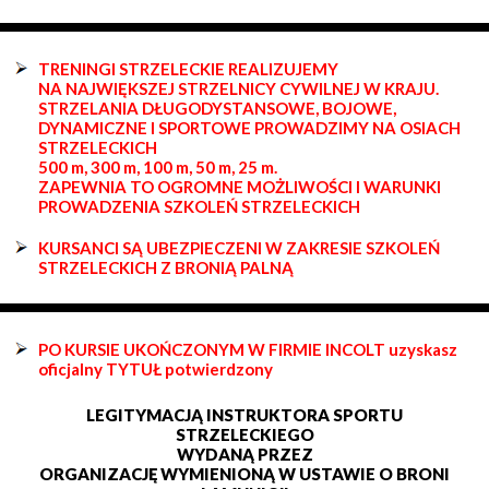
TRENINGI STRZELECKIE REALIZUJEMY
NA NAJWIĘKSZEJ STRZELNICY CYWILNEJ W KRAJU.
STRZELANIA DŁUGODYSTANSOWE, BOJOWE,
DYNAMICZNE I SPORTOWE PROWADZIMY NA OSIACH
STRZELECKICH
500 m, 300 m, 100 m, 50 m, 25 m.
ZAPEWNIA TO OGROMNE MOŻLIWOŚCI I WARUNKI
PROWADZENIA SZKOLEŃ STRZELECKICH
KURSANCI SĄ UBEZPIECZENI W ZAKRESIE SZKOLEŃ
STRZELECKICH Z BRONIĄ PALNĄ
PO KURSIE UKOŃCZONYM W FIRMIE INCOLT uzyskasz
oficjalny TYTUŁ potwierdzony
LEGITYMACJĄ INSTRUKTORA SPORTU
STRZELECKIEGO
WYDANĄ PRZEZ
ORGANIZACJĘ WYMIENIONĄ W USTAWIE O BRONI