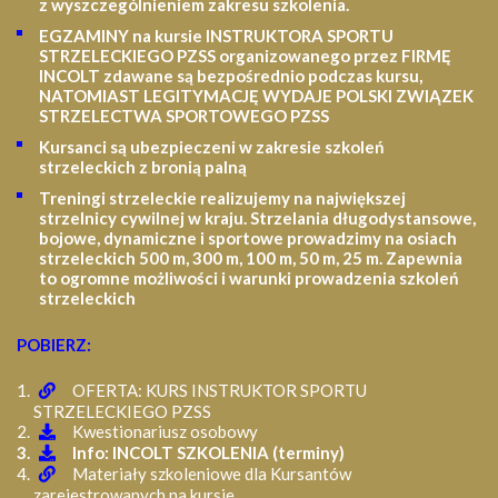
z wyszczególnieniem zakresu szkolenia
.
EGZAMINY na kursie INSTRUKTORA SPORTU
STRZELECKIEGO PZSS organizowanego przez FIRMĘ
INCOLT zdawane są bezpośrednio podczas kursu,
NATOMIAST LEGITYMACJĘ WYDAJE POLSKI ZWIĄZEK
STRZELECTWA SPORTOWEGO PZSS
Kursanci są ubezpieczeni w zakresie szkoleń
strzeleckich z bronią palną
Treningi strzeleckie realizujemy na największej
strzelnicy cywilnej w kraju. Strzelania długodystansowe,
bojowe, dynamiczne i sportowe prowadzimy na osiach
strzeleckich 500 m, 300 m, 100 m, 50 m, 25 m.
Zapewnia
to ogromne możliwości i warunki prowadzenia szkoleń
strzeleckich
POBIERZ:
OFERTA: KURS INSTRUKTOR SPORTU
STRZELECKIEGO PZSS
Kwestionariusz osobowy
Info: INCOLT SZKOLENIA (terminy)
Materiały szkoleniowe dla Kursantów
zarejestrowanych na kursie