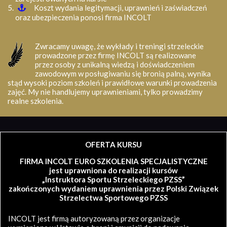
Koszt wydania legitymacji, uprawnień i zaświadczeń
oraz ubezpieczenia ponosi firma INCOLT
Zwracamy uwagę, że wykłady i treningi strzeleckie
prowadzone przez firmę INCOLT są realizowane
przez osoby z unikalną wiedzą i doświadczeniem
zawodowym w posługiwaniu się bronią palną, wynika
stąd wysoki poziom szkoleń i prawidłowe warunki prowadzenia
zajęć. My nie handlujemy uprawnieniami, tylko prowadzimy
realne szkolenia.
OFERTA KURSU
FIRMA INCOLT EURO SZKOLENIA SPECJALISTYCZNE
jest uprawniona do realizacji kursów
„Instruktora Sportu Strzeleckiego PZSS”
zakończonych wydaniem uprawnienia przez Polski Związek
Strzelectwa Sportowego PZSS
INCOLT jest firmą autoryzowaną przez organizacje