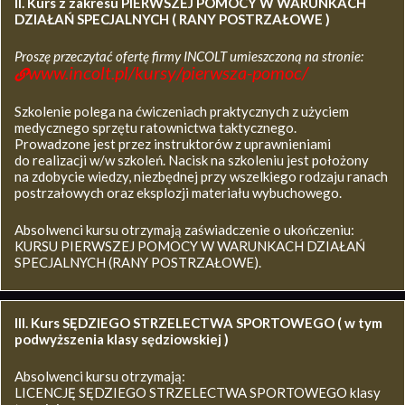
II. Kurs z zakresu
PIERWSZEJ POMOCY W WARUNKACH
DZIAŁAŃ SPECJALNYCH ( RANY POSTRZAŁOWE )
Proszę przeczytać ofertę firmy INCOLT umieszczoną na stronie:
www.incolt.pl/kursy/pierwsza-pomoc/
Szkolenie polega na ćwiczeniach praktycznych z użyciem
medycznego sprzętu ratownictwa taktycznego.
Prowadzone jest przez instruktorów z uprawnieniami
do realizacji w/w szkoleń. Nacisk na szkoleniu jest położony
na zdobycie wiedzy, niezbędnej przy wszelkiego rodzaju ranach
postrzałowych oraz eksplozji materiału wybuchowego.
Absolwenci kursu otrzymają zaświadczenie o ukończeniu:
KURSU PIERWSZEJ POMOCY W WARUNKACH DZIAŁAŃ
SPECJALNYCH (RANY POSTRZAŁOWE).
III. Kurs SĘDZIEGO STRZELECTWA SPORTOWEGO ( w tym
podwyższenia klasy sędziowskiej )
Absolwenci kursu otrzymają:
LICENCJĘ SĘDZIEGO STRZELECTWA SPORTOWEGO klasy