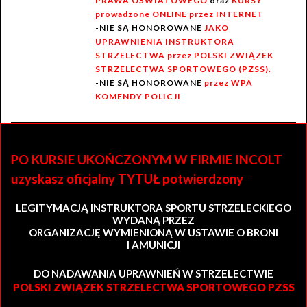
PRAWA OŚWIATOWEGO
oraz
KURSY
prowadzone ONLINE przez INTERNET
-NIE SĄ HONOROWANE
JAKO
UPRAWNIENIA INSTRUKTORA
STRZELECTWA przez POLSKI ZWIĄZEK
STRZELECTWA SPORTOWEGO (PZSS).
-NIE SĄ HONOROWANE
przez WPA
KOMENDY POLICJI
PO KURSIE UKOŃCZONYM W FIRMIE INCOLT
uzyskasz oficjalny TYTUŁ potwierdzony
LEGITYMACJĄ INSTRUKTORA SPORTU STRZELECKIEGO
WYDANĄ PRZEZ
ORGANIZACJĘ WYMIENIONĄ W USTAWIE O BRONI
I AMUNICJI
DO NADAWANIA UPRAWNIEŃ W STRZELECTWIE
POLSKI ZWIĄZEK STRZELECTWA SPORTOWEGO PZSS