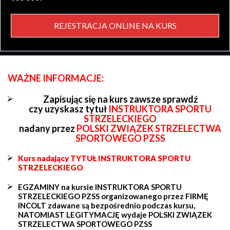
REJESTRACJA ONLINE NA KURS
WAŻNE INFORMACJE:
Zapisując się na kurs zawsze sprawdź
czy uzyskasz tytuł
INSTRUKTORA SPORTU
STRZELECKIEGO
nadany przez
POLSKI ZWIĄZEK STRZELECTWA
SPORTOWEGO PZSS
Kurs nadający TYTUŁ INSTRUKTORA SPORTU
STRZELECKIEGO
EGZAMINY na kursie INSTRUKTORA SPORTU
STRZELECKIEGO PZSS organizowanego przez FIRMĘ
INCOLT zdawane są bezpośrednio podczas kursu,
NATOMIAST LEGITYMACJĘ wydaje POLSKI ZWIĄZEK
STRZELECTWA SPORTOWEGO PZSS