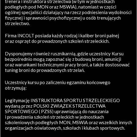
trenera i instruktora strzelectwa (w tym w jednostkach
podległych pod MON oraz MSWiA), natomiast w części
ogólnej specjaliści działający na rzecz podniesienia wydolności
fizycznej i sprawności psychofizycznej u osób trenujących
strzelectwo.
Firma INCOLT posiada każdy rodzaj i kaliber broni palnej
oraz osprzęt do prowadzonych szkoleń strzeleckich.
Dysponujemy również rusznikarnią, gdzie uczestnicy Kursu
bezpośrednio mogą zapoznać się z budową broni, amunicji
oraz warunkami technicznymi pracy broni, a także dostosować
tuning broni do prowadzonych strzelań.
Uczestnicy kursu po zaliczeniu egzaminu końcowego
otrzymują:
Legitymację INSTRUKTORA SPORTU STRZELECKIEGO
wydaną przez POLSKI ZWIĄZEK STRZELECTWA
SPORTOWEGO ( PZSS) uprawniającą do nauczania
i prowadzenia szkoleń strzeleckich w jednostkach
szkoleniowych podległych MON, MSWiA oraz wszelkich innych
organizacjach oświatowych, szkołach i klubach sportowych.