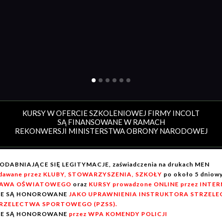
KURSY W OFERCIE SZKOLENIOWEJ FIRMY INCOLT
SĄ FINANSOWANE W RAMACH
REKONWERSJI MINISTERSTWA OBRONY NARODOWEJ
ODABNIAJĄCE SIĘ LEGITYMACJE, zaświadczenia na drukach MEN
dawane przez KLUBY, STOWARZYSZENIA, SZKOŁY
po około 5 dnio
AWA OŚWIATOWEGO
oraz
KURSY prowadzone ONLINE przez INTE
IE SĄ HONOROWANE
JAKO UPRAWNIENIA INSTRUKTORA STRZELEC
RZELECTWA SPORTOWEGO (PZSS).
IE SĄ HONOROWANE
przez WPA KOMENDY POLICJI