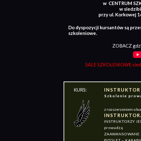
w CENTRUM SZ
w siedzibi
przy ul. Korkowej 
Do dyspozycji kursantów są prze
szkoleniowe.
ZOBACZ gdzi
SALE SZKOLENIOWE siedz
KURS:
INSTRUKTOR
Szkolenie pr
z rozszerzeniem o ku
INSTRUKTOR
INSTRUKTORZY J
prowadzą
ZAAWANSOWANE S
PITOLET – KARABI