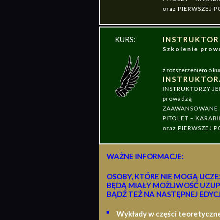
oraz PIERWSZEJ
KURS:
INSTRUKTOR
Szkolenie pr
z rozszerzeniem o ku
INSTRUKTOR
INSTRUKTORZY J
prowadzą
ZAAWANSOWANE S
PITOLET – KARABI
oraz PIERWSZEJ
WAŻNE INFORMACJE:
OSOBY, KTÓRE NIE MOGĄ UCZE
BĘDĄ MIAŁY MOŻLIWOŚĆ UZUP
BĄDŹ TEŻ NA NASTĘPNEJ EDYCJ
Wykłady w części teoretyczn