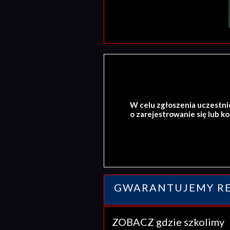
W celu zgłoszenia uczestni
o zarejestrowanie się lub k
GWARANTUJEMY RE
ZOBACZ gdzie szkolim