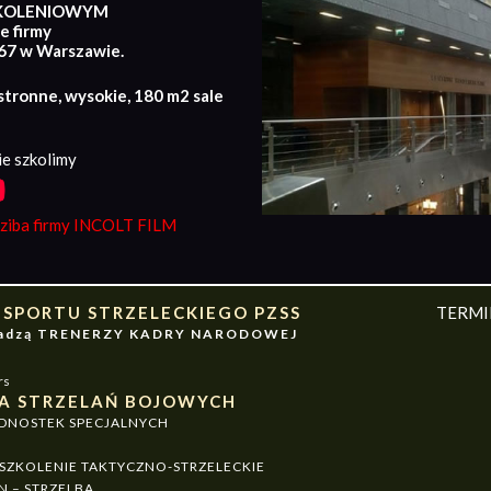
KOLENIOWYM
e firmy
167 w Warszawie.
stronne, wysokie, 180 m2 sale
e szkolimy
iba firmy INCOLT FILM
 SPORTU STRZELECKIEGO PZSS
TERM
owadzą TRENERZY KADRY NARODOWEJ
rs
A STRZELAŃ BOJOWYCH
EDNOSTEK SPECJALNYCH
ZKOLENIE TAKTYCZNO-STRZELECKIE
N – STRZELBA