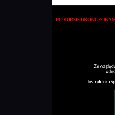
PO KURSIE UKOŃCZONYM W 
Ze względu
odno
Instruktora S