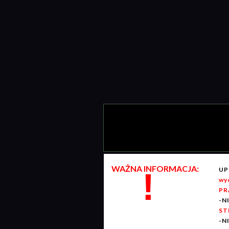
WAŻNA INFORMACJA:
UP
!
wy
PR
-N
ST
-N