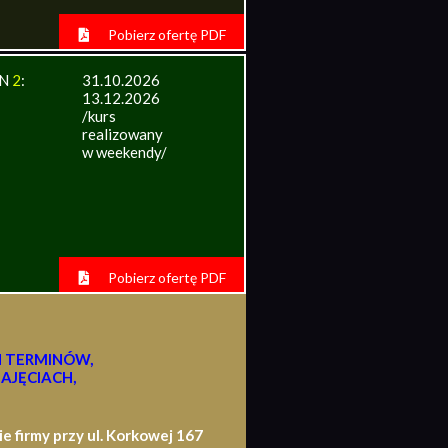
Pobierz ofertę PDF
IN
2
:
31.10.2026
13.12.2026
/kurs
realizowany
w weekendy/
Pobierz ofertę PDF
H TERMINÓW,
AJĘCIACH,
firmy przy ul. Korkowej 167