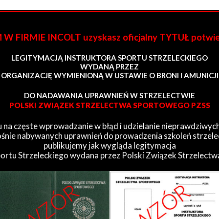
FIRMIE INCOLT uzyskasz oficjalny TYTUŁ potwi
LEGITYMACJĄ INSTRUKTORA SPORTU STRZELECKIEGO
WYDANĄ PRZEZ
ORGANIZACJĘ WYMIENIONĄ W USTAWIE O BRONI I AMUNICJI
DO NADAWANIA UPRAWNIEŃ W STRZELECTWIE
POLSKI ZWIĄZEK STRZELECTWA SPORTOWEGO PZSS
 na częste wprowadzanie w błąd i udzielanie nieprawdziwych
śnie nabywanych uprawnień do prowadzenia szkoleń strzele
publikujemy jak wygląda legitymacja
portu Strzeleckiego wydana przez Polski Związek Strzelect