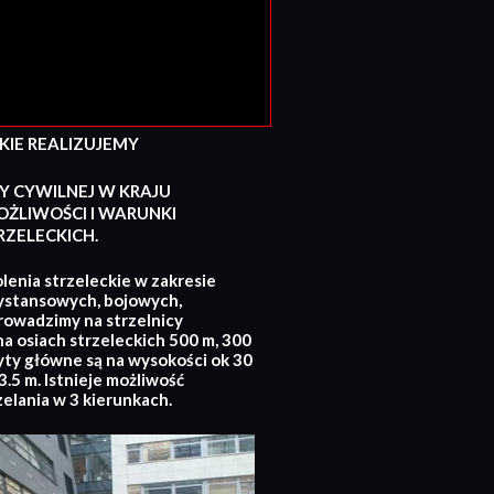
E REALIZUJEMY
Y CYWILNEJ W KRAJU
ŻLIWOŚCI I WARUNKI
ZELECKICH.
lenia strzeleckie w zakresie
ystansowych, bojowych,
rowadzimy na strzelnicy
na osiach strzeleckich 500 m, 300
yty główne są na wysokości ok 30
.5 m. Istnieje możliwość
zelania w 3 kierunkach.