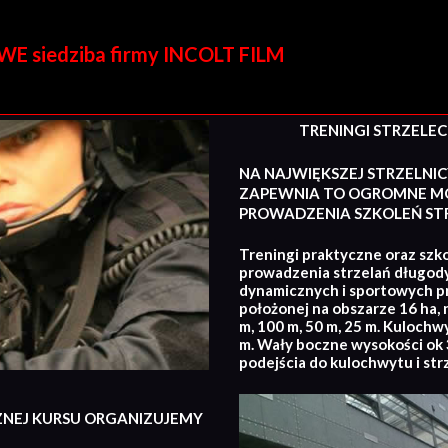
E siedziba firmy INCOLT FILM
TRENINGI STRZELECKI
NA NAJWIĘKSZEJ STRZELNIC
ZAPEWNIA TO OGROMNE MO
PROWADZENIA SZKOLEŃ STR
Treningi praktyczne oraz szko
prowadzenia strzelań długod
dynamicznych i sportowych p
położonej na obszarze 16 ha, 
m, 100 m, 50 m, 25 m. Kulochw
m. Wały boczne wysokości ok 3
podejścia do kulochwytu i str
ZNEJ KURSU ORGANIZUJEMY