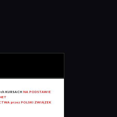
wych KURSACH
NA PODSTAWIE
RNET
TWA przez POLSKI ZWIĄZEK