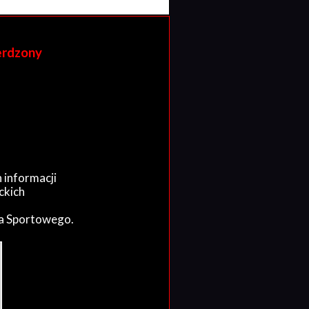
erdzony
 informacji
ckich
wa Sportowego.