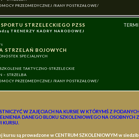
 POMOCY PRZEDMEDYCZNEJ /RANY POSTRZAŁOWE/
 SPORTU STRZELECKIEGO PZSS
TERM
owadzą TRENERZY KADRY NARODOWEJ
rs
A STRZELAŃ BOJOWYCH
EDNOSTEK SPECJALNYCH
ZKOLENIE TAKTYCZNO-STRZELECKIE
N – STRZELBA
 POMOCY PRZEDMEDYCZNEJ /RANY POSTRZAŁOWE/
STNICZYĆ W ZAJĘCIACH NA KURSIE W KTÓRYMŚ Z PODANYC
EŁNIENIA DANEGO BLOKU SZKOLENIOWEGO NA OSOBNYCH Z
I KURSU.
ej kursu są prowadzone w CENTRUM SZKOLENIOWYM w siedzibie 