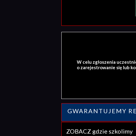
W celu zgłoszenia uczestni
o zarejestrowanie się lub k
GWARANTUJEMY RE
ZOBACZ gdzie szkolim