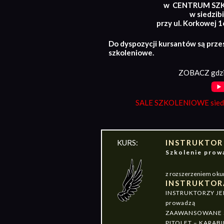
w CENTRUM SZ
w siedzibi
przy ul. Korkowej 
Do dyspozycji kursantów są prze
szkoleniowe.
ZOBACZ gdzi
SALE SZKOLENIOWE siedz
KURS:
INSTRUKTOR
Szkolenie pr
z rozszerzeniem o ku
INSTRUKTOR
INSTRUKTORZY J
prowadzą
ZAAWANSOWANE S
PITOLET – KARABI