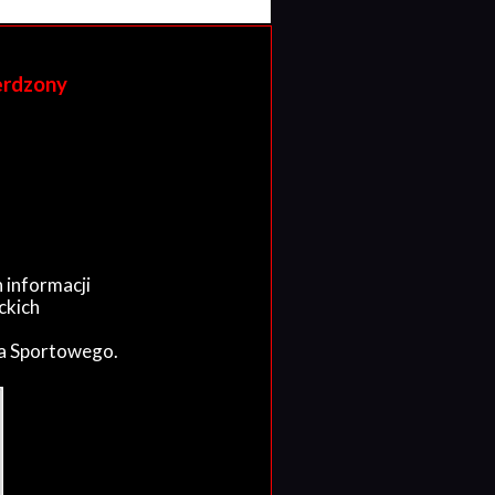
erdzony
 informacji
ckich
wa Sportowego.