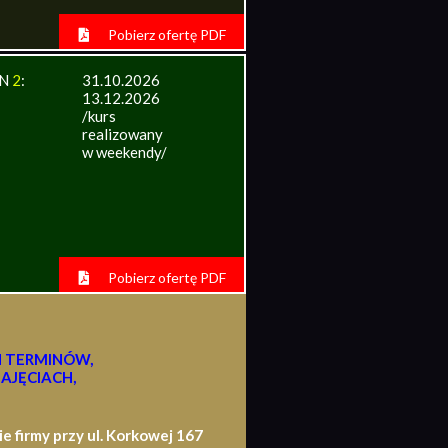
Pobierz ofertę PDF
IN
2
:
31.10.2026
13.12.2026
/kurs
realizowany
w weekendy/
Pobierz ofertę PDF
H TERMINÓW,
AJĘCIACH,
firmy przy ul. Korkowej 167