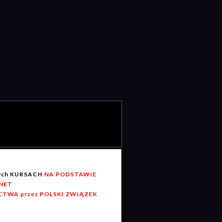
wych KURSACH
NA PODSTAWIE
RNET
TWA przez POLSKI ZWIĄZEK