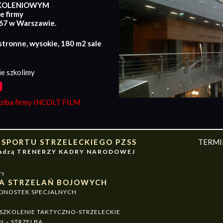
KOLENIOWYM
e firmy
167 w Warszawie.
stronne, wysokie, 180 m2 sale
e szkolimy
iba firmy INCOLT FILM
 SPORTU STRZELECKIEGO PZSS
TERM
owadzą TRENERZY KADRY NARODOWEJ
rs
A STRZELAŃ BOJOWYCH
EDNOSTEK SPECJALNYCH
ZKOLENIE TAKTYCZNO-STRZELECKIE
N – STRZELBA