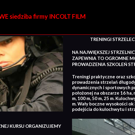
E siedziba firmy INCOLT FILM
TRENINGI STRZELECKI
NA NAJWIĘKSZEJ STRZELNIC
ZAPEWNIA TO OGROMNE MO
PROWADZENIA SZKOLEŃ STR
Treningi praktyczne oraz szko
prowadzenia strzelań długod
dynamicznych i sportowych p
położonej na obszarze 16 ha, 
m, 100 m, 50 m, 25 m. Kulochw
m. Wały boczne wysokości ok 3
podejścia do kulochwytu i str
ZNEJ KURSU ORGANIZUJEMY