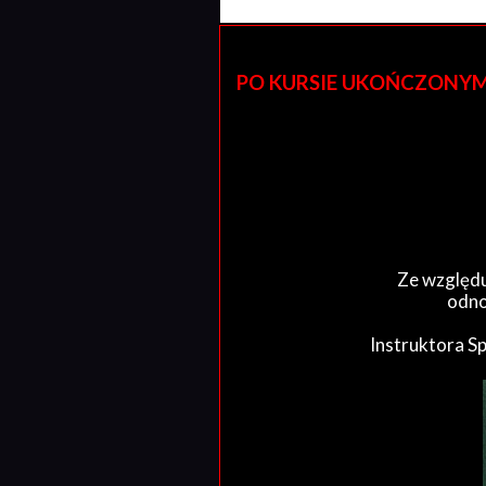
PO KURSIE UKOŃCZONYM W 
Ze względu
odno
Instruktora S