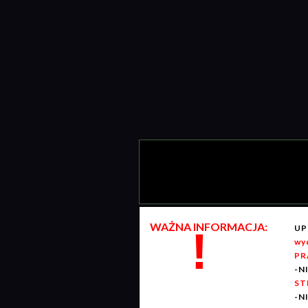
WAŻNA INFORMACJA:
UP
!
wy
PR
-N
ST
-N