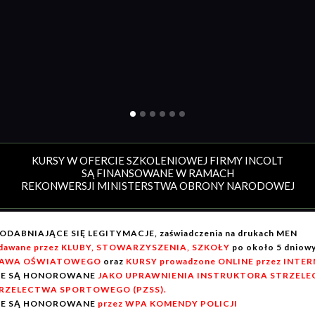
KURSY W OFERCIE SZKOLENIOWEJ FIRMY INCOLT
SĄ FINANSOWANE W RAMACH
REKONWERSJI MINISTERSTWA OBRONY NARODOWEJ
ODABNIAJĄCE SIĘ LEGITYMACJE, zaświadczenia na drukach MEN
dawane przez KLUBY, STOWARZYSZENIA, SZKOŁY
po około 5 dnio
AWA OŚWIATOWEGO
oraz
KURSY prowadzone ONLINE przez INTE
IE SĄ HONOROWANE
JAKO UPRAWNIENIA INSTRUKTORA STRZELEC
RZELECTWA SPORTOWEGO (PZSS).
IE SĄ HONOROWANE
przez WPA KOMENDY POLICJI