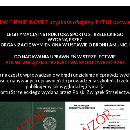
FIRMIE INCOLT uzyskasz oficjalny TYTUŁ potwi
LEGITYMACJĄ INSTRUKTORA SPORTU STRZELECKIEGO
WYDANĄ PRZEZ
ORGANIZACJĘ WYMIENIONĄ W USTAWIE O BRONI I AMUNICJI
DO NADAWANIA UPRAWNIEŃ W STRZELECTWIE
POLSKI ZWIĄZEK STRZELECTWA SPORTOWEGO PZSS
 na częste wprowadzanie w błąd i udzielanie nieprawdziwych
śnie nabywanych uprawnień do prowadzenia szkoleń strzele
publikujemy jak wygląda legitymacja
portu Strzeleckiego wydana przez Polski Związek Strzelect