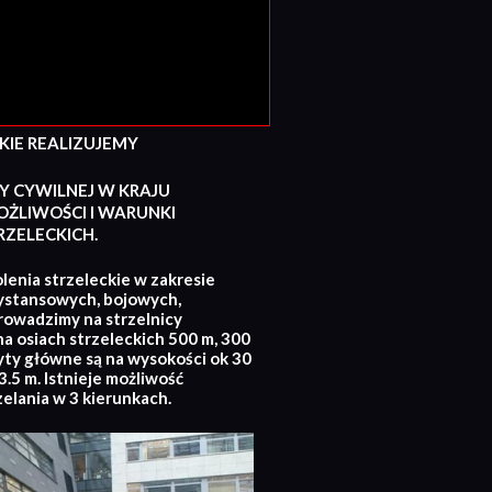
E REALIZUJEMY
Y CYWILNEJ W KRAJU
ŻLIWOŚCI I WARUNKI
ZELECKICH.
lenia strzeleckie w zakresie
ystansowych, bojowych,
rowadzimy na strzelnicy
na osiach strzeleckich 500 m, 300
yty główne są na wysokości ok 30
.5 m. Istnieje możliwość
zelania w 3 kierunkach.