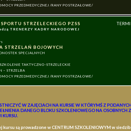
 POMOCY PRZEDMEDYCZNEJ /RANY POSTRZAŁOWE/
 SPORTU STRZELECKIEGO PZSS
TERM
owadzą TRENERZY KADRY NARODOWEJ
rs
A STRZELAŃ BOJOWYCH
EDNOSTEK SPECJALNYCH
ZKOLENIE TAKTYCZNO-STRZELECKIE
N – STRZELBA
 POMOCY PRZEDMEDYCZNEJ /RANY POSTRZAŁOWE/
STNICZYĆ W ZAJĘCIACH NA KURSIE W KTÓRYMŚ Z PODANYC
EŁNIENIA DANEGO BLOKU SZKOLENIOWEGO NA OSOBNYCH Z
I KURSU.
ej kursu są prowadzone w CENTRUM SZKOLENIOWYM w siedzibie 