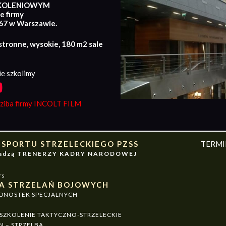
KOLENIOWYM
e firmy
167 w Warszawie.
stronne, wysokie, 180 m2 sale
e szkolimy
iba firmy INCOLT FILM
 SPORTU STRZELECKIEGO PZSS
TERM
owadzą TRENERZY KADRY NARODOWEJ
rs
A STRZELAŃ BOJOWYCH
EDNOSTEK SPECJALNYCH
ZKOLENIE TAKTYCZNO-STRZELECKIE
N – STRZELBA