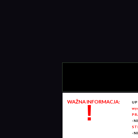
WAŻNA INFORMACJA:
UP
!
wy
PR
-N
ST
-N