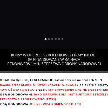
KURSY W OFERCIE SZKOLENIOWEJ FIRMY INCOLT
SĄ FINANSOWANE W RAMACH
REKONWERSJI MINISTERSTWA OBRONY NARODOWEJ
ODABNIAJĄCE SIĘ LEGITYMACJE, zaświadczenia na drukach MEN
dawane przez KLUBY, STOWARZYSZENIA, SZKOŁY
po około 5 dnio
AWA OŚWIATOWEGO
oraz
KURSY prowadzone ONLINE przez INTE
IE SĄ HONOROWANE
JAKO UPRAWNIENIA INSTRUKTORA STRZELEC
RZELECTWA SPORTOWEGO (PZSS).
IE SĄ HONOROWANE
przez WPA KOMENDY POLICJI