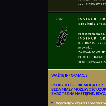
oraz PIERWSZEJ
KURS:
INSTRUKTOR
Szkolenie pr
z rozszerzeniem o ku
INSTRUKTOR
INSTRUKTORZY J
prowadzą
ZAAWANSOWANE S
PITOLET – KARABI
oraz PIERWSZEJ
WAŻNE INFORMACJE:
OSOBY, KTÓRE NIE MOGĄ UCZE
BĘDĄ MIAŁY MOŻLIWOŚĆ UZUP
BĄDŹ TEŻ NA NASTĘPNEJ EDYCJ
Wykłady w części teoretyczn