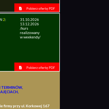
Pobierz ofertę PDF
IN
2
:
31.10.2026
13.12.2026
/kurs
realizowany
w weekendy/
Pobierz ofertę PDF
H TERMINÓW,
AJĘCIACH,
firmy przy ul. Korkowej 167