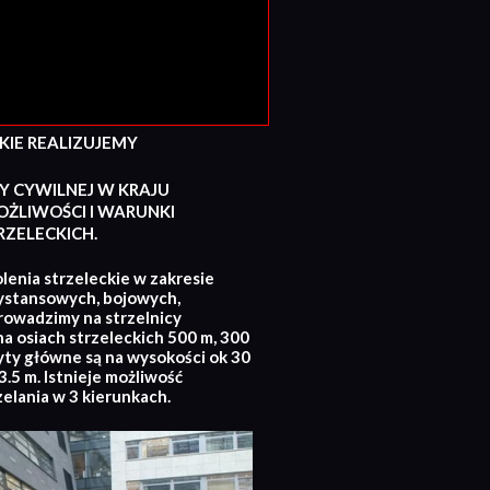
E REALIZUJEMY
Y CYWILNEJ W KRAJU
ŻLIWOŚCI I WARUNKI
ZELECKICH.
lenia strzeleckie w zakresie
ystansowych, bojowych,
rowadzimy na strzelnicy
na osiach strzeleckich 500 m, 300
yty główne są na wysokości ok 30
.5 m. Istnieje możliwość
zelania w 3 kierunkach.