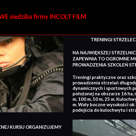
E siedziba firmy INCOLT FILM
TRENINGI STRZELECKI
NA NAJWIĘKSZEJ STRZELNIC
ZAPEWNIA TO OGROMNE MO
PROWADZENIA SZKOLEŃ STR
Treningi praktyczne oraz szko
prowadzenia strzelań długod
dynamicznych i sportowych p
położonej na obszarze 16 ha, 
m, 100 m, 50 m, 25 m. Kulochw
m. Wały boczne wysokości ok 3
podejścia do kulochwytu i str
ZNEJ KURSU ORGANIZUJEMY