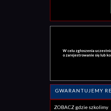
W celu zgłoszenia uczestni
o zarejestrowanie się lub k
GWARANTUJEMY RE
ZOBACZ gdzie szkolim