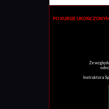
PO KURSIE UKOŃCZONYM W 
Ze względu
odno
Instruktora S