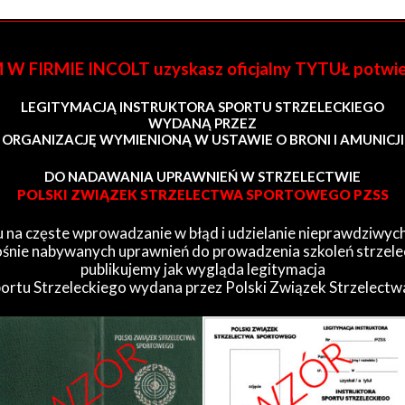
FIRMIE INCOLT uzyskasz oficjalny TYTUŁ potwi
LEGITYMACJĄ INSTRUKTORA SPORTU STRZELECKIEGO
WYDANĄ PRZEZ
ORGANIZACJĘ WYMIENIONĄ W USTAWIE O BRONI I AMUNICJI
DO NADAWANIA UPRAWNIEŃ W STRZELECTWIE
POLSKI ZWIĄZEK STRZELECTWA SPORTOWEGO PZSS
 na częste wprowadzanie w błąd i udzielanie nieprawdziwych
śnie nabywanych uprawnień do prowadzenia szkoleń strzele
publikujemy jak wygląda legitymacja
portu Strzeleckiego wydana przez Polski Związek Strzelect