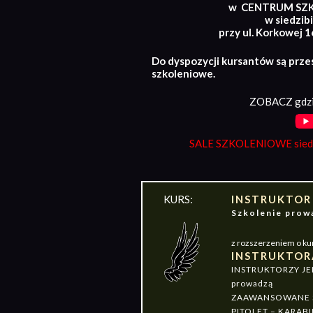
w CENTRUM SZ
w siedzibi
przy ul. Korkowej 
Do dyspozycji kursantów są prze
szkoleniowe.
ZOBACZ gdzi
SALE SZKOLENIOWE siedz
KURS:
INSTRUKTOR
Szkolenie pr
z rozszerzeniem o ku
INSTRUKTOR
INSTRUKTORZY J
prowadzą
ZAAWANSOWANE S
PITOLET – KARABI