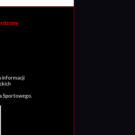
erdzony
 informacji
ckich
wa Sportowego.