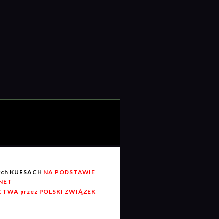
wych KURSACH
NA PODSTAWIE
RNET
TWA przez POLSKI ZWIĄZEK