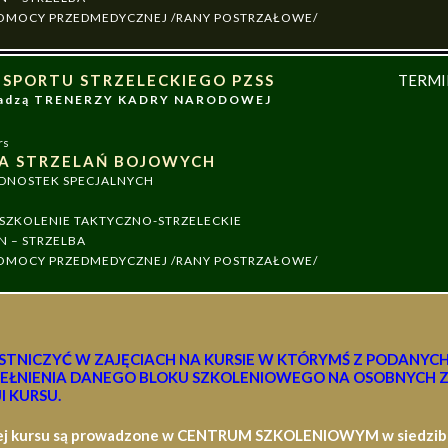
 POMOCY PRZEDMEDYCZNEJ /RANY POSTRZAŁOWE/
 SPORTU STRZELECKIEGO PZSS
TERM
owadzą TRENERZY KADRY NARODOWEJ
rs
A STRZELAŃ BOJOWYCH
EDNOSTEK SPECJALNYCH
ZKOLENIE TAKTYCZNO-STRZELECKIE
N – STRZELBA
 POMOCY PRZEDMEDYCZNEJ /RANY POSTRZAŁOWE/
STNICZYĆ W ZAJĘCIACH NA KURSIE W KTÓRYMŚ Z PODANYC
EŁNIENIA DANEGO BLOKU SZKOLENIOWEGO NA OSOBNYCH Z
I KURSU.
ej kursu są prowadzone w CENTRUM SZKOLENIOWYM w siedzibie 