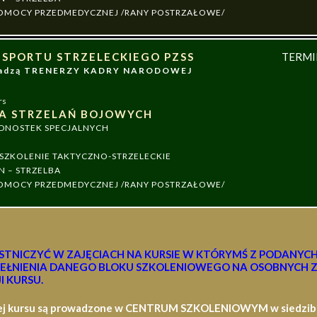
 POMOCY PRZEDMEDYCZNEJ /RANY POSTRZAŁOWE/
 SPORTU STRZELECKIEGO PZSS
TERM
owadzą TRENERZY KADRY NARODOWEJ
rs
A STRZELAŃ BOJOWYCH
EDNOSTEK SPECJALNYCH
ZKOLENIE TAKTYCZNO-STRZELECKIE
N – STRZELBA
 POMOCY PRZEDMEDYCZNEJ /RANY POSTRZAŁOWE/
STNICZYĆ W ZAJĘCIACH NA KURSIE W KTÓRYMŚ Z PODANYC
EŁNIENIA DANEGO BLOKU SZKOLENIOWEGO NA OSOBNYCH Z
I KURSU.
ej kursu są prowadzone w CENTRUM SZKOLENIOWYM w siedzibie 