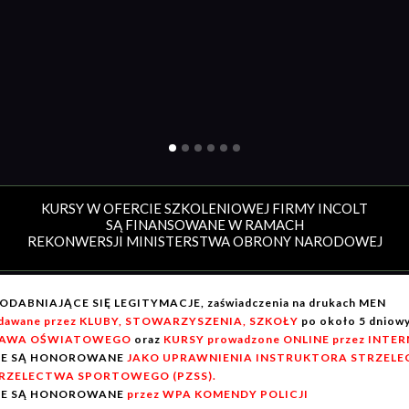
KURSY W OFERCIE SZKOLENIOWEJ FIRMY INCOLT
SĄ FINANSOWANE W RAMACH
REKONWERSJI MINISTERSTWA OBRONY NARODOWEJ
ODABNIAJĄCE SIĘ LEGITYMACJE, zaświadczenia na drukach MEN
dawane przez KLUBY, STOWARZYSZENIA, SZKOŁY
po około 5 dnio
AWA OŚWIATOWEGO
oraz
KURSY prowadzone ONLINE przez INTE
IE SĄ HONOROWANE
JAKO UPRAWNIENIA INSTRUKTORA STRZELEC
RZELECTWA SPORTOWEGO (PZSS).
IE SĄ HONOROWANE
przez WPA KOMENDY POLICJI