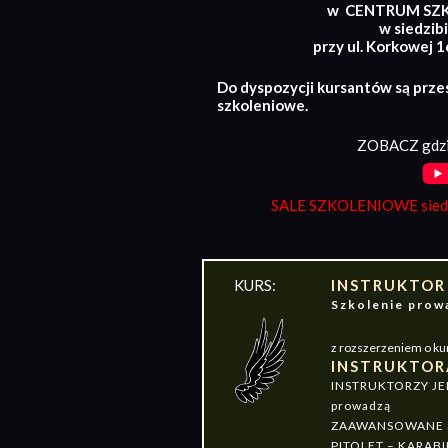
w CENTRUM SZ
w siedzibi
przy ul. Korkowej 
Do dyspozycji kursantów są prze
szkoleniowe.
ZOBACZ gdzi
SALE SZKOLENIOWE siedz
KURS:
INSTRUKTOR
Szkolenie pr
z rozszerzeniem o ku
INSTRUKTOR
INSTRUKTORZY J
prowadzą
ZAAWANSOWANE S
PITOLET – KARABI