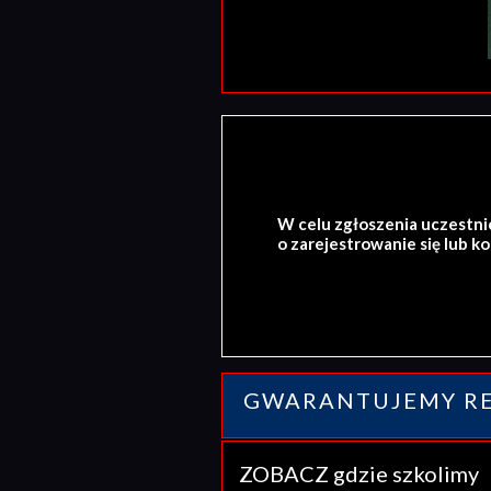
W celu zgłoszenia uczestni
o zarejestrowanie się lub k
GWARANTUJEMY RE
ZOBACZ gdzie szkolim