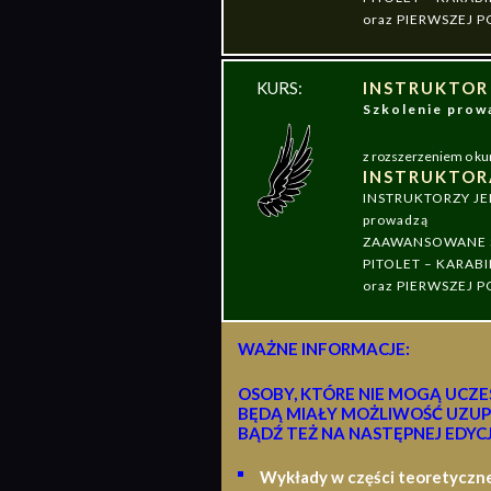
oraz PIERWSZEJ
KURS:
INSTRUKTOR
Szkolenie pr
z rozszerzeniem o ku
INSTRUKTOR
INSTRUKTORZY J
prowadzą
ZAAWANSOWANE S
PITOLET – KARABI
oraz PIERWSZEJ
WAŻNE INFORMACJE:
OSOBY, KTÓRE NIE MOGĄ UCZE
BĘDĄ MIAŁY MOŻLIWOŚĆ UZUP
BĄDŹ TEŻ NA NASTĘPNEJ EDYCJ
Wykłady w części teoretyczn