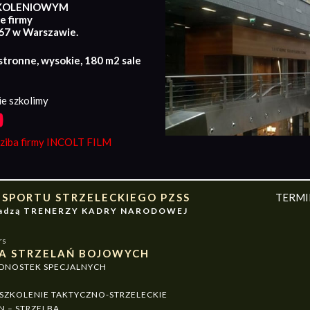
KOLENIOWYM
e firmy
167 w Warszawie.
stronne, wysokie, 180 m2 sale
e szkolimy
iba firmy INCOLT FILM
 SPORTU STRZELECKIEGO PZSS
TERM
owadzą TRENERZY KADRY NARODOWEJ
rs
A STRZELAŃ BOJOWYCH
EDNOSTEK SPECJALNYCH
ZKOLENIE TAKTYCZNO-STRZELECKIE
N – STRZELBA