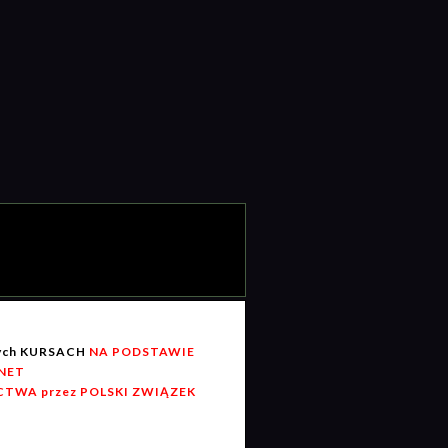
wych KURSACH
NA PODSTAWIE
RNET
TWA przez POLSKI ZWIĄZEK