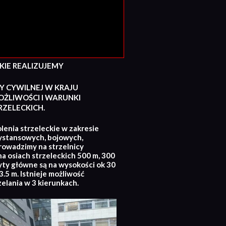
E REALIZUJEMY
Y CYWILNEJ W KRAJU
ŻLIWOŚCI I WARUNKI
ZELECKICH.
lenia strzeleckie w zakresie
ystansowych, bojowych,
rowadzimy na strzelnicy
na osiach strzeleckich 500 m, 300
yty główne są na wysokości ok 30
.5 m. Istnieje możliwość
zelania w 3 kierunkach.