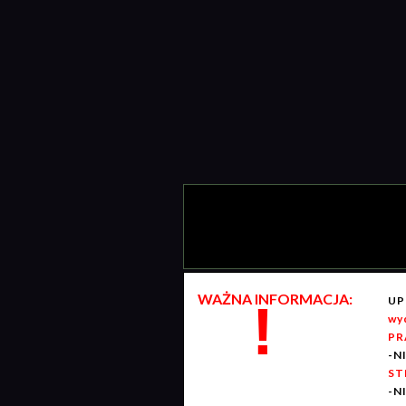
WAŻNA INFORMACJA:
UP
!
wy
PR
-N
ST
-N