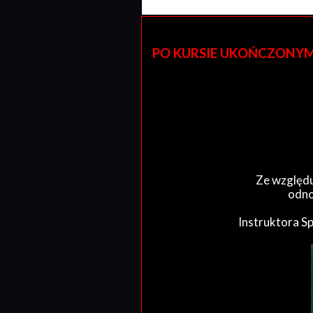
PO KURSIE UKOŃCZONYM W 
Ze względu
odno
Instruktora S