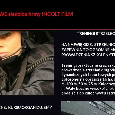
E siedziba firmy INCOLT FILM
TRENINGI STRZELECKI
NA NAJWIĘKSZEJ STRZELNIC
ZAPEWNIA TO OGROMNE MO
PROWADZENIA SZKOLEŃ STR
Treningi praktyczne oraz szko
prowadzenia strzelań długod
dynamicznych i sportowych p
położonej na obszarze 16 ha, 
m, 100 m, 50 m, 25 m. Kulochw
m. Wały boczne wysokości ok 3
podejścia do kulochwytu i str
ZNEJ KURSU ORGANIZUJEMY