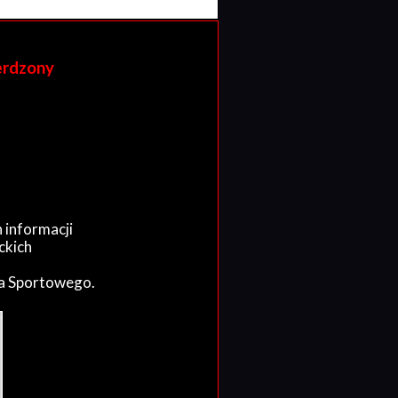
erdzony
 informacji
ckich
wa Sportowego.