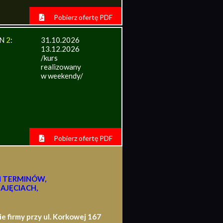
Pobierz ofertę PDF
IN
2
:
31.10.2026
13.12.2026
/kurs
realizowany
w weekendy/
Pobierz ofertę PDF
H TERMINÓW,
AJĘCIACH,
firmy przy ul. Korkowej 167