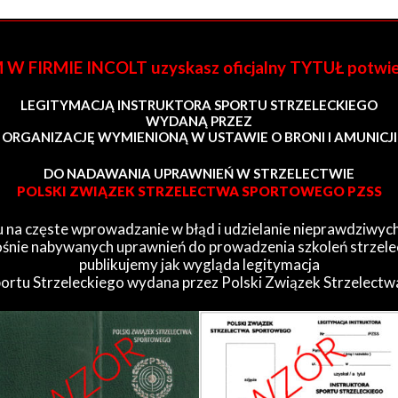
FIRMIE INCOLT uzyskasz oficjalny TYTUŁ potwi
LEGITYMACJĄ INSTRUKTORA SPORTU STRZELECKIEGO
WYDANĄ PRZEZ
ORGANIZACJĘ WYMIENIONĄ W USTAWIE O BRONI I AMUNICJI
DO NADAWANIA UPRAWNIEŃ W STRZELECTWIE
POLSKI ZWIĄZEK STRZELECTWA SPORTOWEGO PZSS
 na częste wprowadzanie w błąd i udzielanie nieprawdziwych
śnie nabywanych uprawnień do prowadzenia szkoleń strzele
publikujemy jak wygląda legitymacja
portu Strzeleckiego wydana przez Polski Związek Strzelect