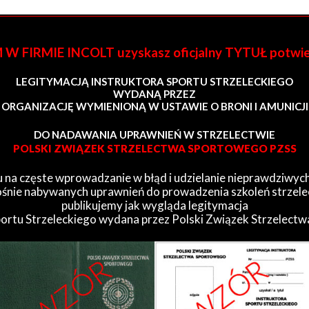
FIRMIE INCOLT uzyskasz oficjalny TYTUŁ potwi
LEGITYMACJĄ INSTRUKTORA SPORTU STRZELECKIEGO
WYDANĄ PRZEZ
ORGANIZACJĘ WYMIENIONĄ W USTAWIE O BRONI I AMUNICJI
DO NADAWANIA UPRAWNIEŃ W STRZELECTWIE
POLSKI ZWIĄZEK STRZELECTWA SPORTOWEGO PZSS
 na częste wprowadzanie w błąd i udzielanie nieprawdziwych
śnie nabywanych uprawnień do prowadzenia szkoleń strzele
publikujemy jak wygląda legitymacja
portu Strzeleckiego wydana przez Polski Związek Strzelect