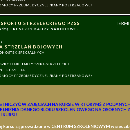
 POMOCY PRZEDMEDYCZNEJ /RANY POSTRZAŁOWE/
 SPORTU STRZELECKIEGO PZSS
TERM
owadzą TRENERZY KADRY NARODOWEJ
rs
A STRZELAŃ BOJOWYCH
EDNOSTEK SPECJALNYCH
ZKOLENIE TAKTYCZNO-STRZELECKIE
N – STRZELBA
 POMOCY PRZEDMEDYCZNEJ /RANY POSTRZAŁOWE/
STNICZYĆ W ZAJĘCIACH NA KURSIE W KTÓRYMŚ Z PODANYC
EŁNIENIA DANEGO BLOKU SZKOLENIOWEGO NA OSOBNYCH Z
I KURSU.
ej kursu są prowadzone w CENTRUM SZKOLENIOWYM w siedzibie 