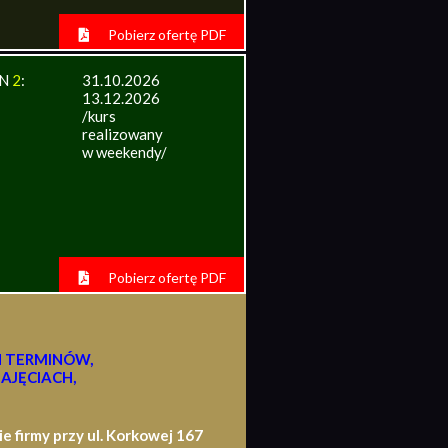
Pobierz ofertę PDF
IN
2
:
31.10.2026
13.12.2026
/kurs
realizowany
w weekendy/
Pobierz ofertę PDF
H TERMINÓW,
AJĘCIACH,
firmy przy ul. Korkowej 167