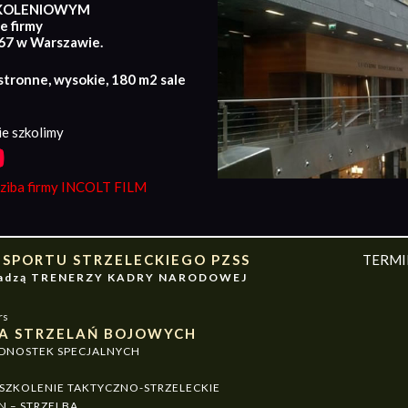
KOLENIOWYM
e firmy
167 w Warszawie.
stronne, wysokie, 180 m2 sale
e szkolimy
iba firmy INCOLT FILM
 SPORTU STRZELECKIEGO PZSS
TERM
owadzą TRENERZY KADRY NARODOWEJ
rs
A STRZELAŃ BOJOWYCH
EDNOSTEK SPECJALNYCH
ZKOLENIE TAKTYCZNO-STRZELECKIE
N – STRZELBA