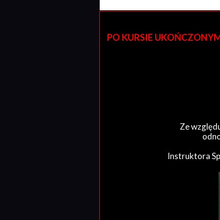
PO KURSIE UKOŃCZONYM W 
Ze względu
odno
Instruktora S