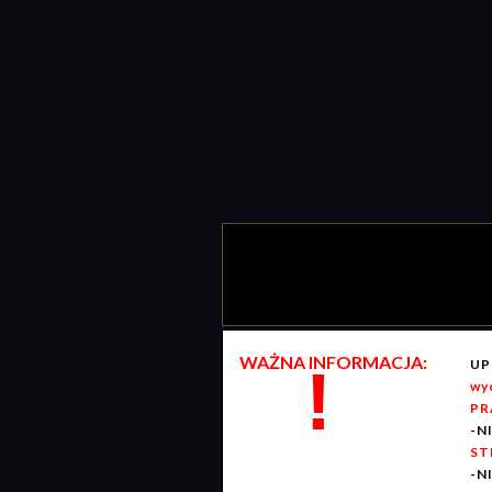
WAŻNA INFORMACJA:
UP
!
wy
PR
-N
ST
-N