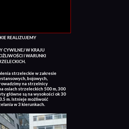
E REALIZUJEMY
Y CYWILNEJ W KRAJU
ŻLIWOŚCI I WARUNKI
ZELECKICH.
lenia strzeleckie w zakresie
ystansowych, bojowych,
rowadzimy na strzelnicy
na osiach strzeleckich 500 m, 300
yty główne są na wysokości ok 30
.5 m. Istnieje możliwość
zelania w 3 kierunkach.