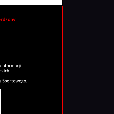
erdzony
 informacji
ckich
wa Sportowego.