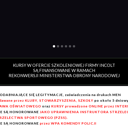
KURSY W OFERCIE SZKOLENIOWEJ FIRMY INCOLT
SĄ FINANSOWANE W RAMACH
REKONWERSJI MINISTERSTWA OBRONY NARODOWEJ
ODABNIAJĄCE SIĘ LEGITYMACJE, zaświadczenia na drukach MEN
dawane przez KLUBY, STOWARZYSZENIA, SZKOŁY
po około 5 dnio
AWA OŚWIATOWEGO
oraz
KURSY prowadzone ONLINE przez INTE
IE SĄ HONOROWANE
JAKO UPRAWNIENIA INSTRUKTORA STRZELEC
RZELECTWA SPORTOWEGO (PZSS).
IE SĄ HONOROWANE
przez WPA KOMENDY POLICJI