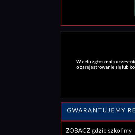
W celu zgłoszenia uczestni
o zarejestrowanie się lub k
GWARANTUJEMY RE
ZOBACZ gdzie szkolim