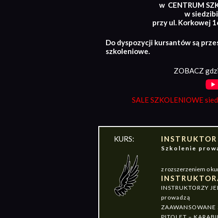
w CENTRUM SZ
w siedzibi
przy ul. Korkowej 
Do dyspozycji kursantów są prze
szkoleniowe.
ZOBACZ gdzi
SALE SZKOLENIOWE siedz
KURS:
INSTRUKTOR
Szkolenie pr
z rozszerzeniem o ku
INSTRUKTOR
INSTRUKTORZY J
prowadzą
ZAAWANSOWANE S
PITOLET – KARABI