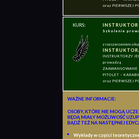
oraz PIERWSZEJ
KURS:
INSTRUKTOR
Szkolenie pr
z rozszerzeniem o ku
INSTRUKTOR
INSTRUKTORZY J
prowadzą
ZAAWANSOWANE S
PITOLET – KARABI
oraz PIERWSZEJ
WAŻNE INFORMACJE:
OSOBY, KTÓRE NIE MOGĄ UCZE
BĘDĄ MIAŁY MOŻLIWOŚĆ UZUP
BĄDŹ TEŻ NA NASTĘPNEJ EDYCJ
Wykłady w części teoretyczn