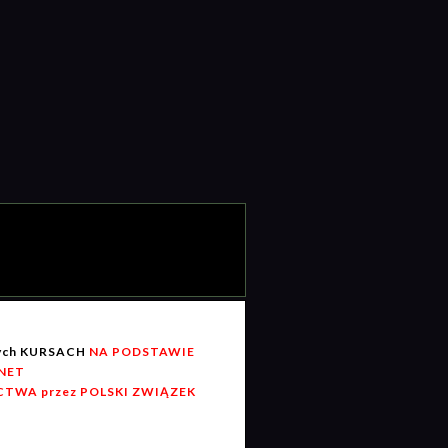
wych KURSACH
NA PODSTAWIE
RNET
TWA przez POLSKI ZWIĄZEK