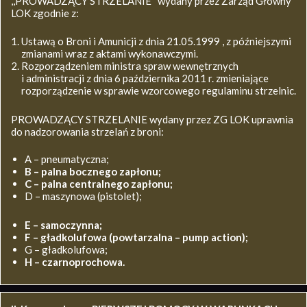
,,PROWADZĄCY STRZELANIE’’ wydany przez Zarząd Główny
LOK zgodnie z:
Ustawą o Broni i Amunicji z dnia 21.05.1999 , z późniejszymi
zmianami wraz z aktami wykonawczymi.
Rozporządzeniem ministra spraw wewnętrznych
i administracji z dnia 6 października 2011 r. zmieniające
rozporządzenie w sprawie wzorcowego regulaminu strzelnic.
PROWADZĄCY STRZELANIE wydany przez ZG LOK uprawnia
do nadzorowania strzelań z broni:
A – pneumatyczna;
B – palna bocznego zapłonu;
C – palna centralnego zapłonu;
D – maszynowa (pistolet);
E – samoczynna;
F – gładkolufowa (powtarzalna – pump action);
G – gładkolufowa;
H – czarnoprochowa.