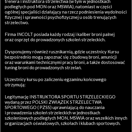
trenera i instruktora strzelectwa (w tym w jednostkach
podległych pod MON oraz MSWiA), natomiast w części
ogólnej specjaliści działający na rzecz podniesienia wydolności
fizycznej i sprawności psychofizycznej u osób trenujących
strzelectwo.
Firma INCOLT posiada każdy rodzaj i kaliber broni palnej
oraz osprzęt do prowadzonych szkoleń strzeleckich.
Dysponujemy również rusznikarnią, gdzie uczestnicy Kursu
bezpośrednio mogą zapoznać się z budową broni, amunicji
oraz warunkami technicznymi pracy broni, a także dostosować
tuning broni do prowadzonych strzelań.
Uczestnicy kursu po zaliczeniu egzaminu końcowego
otrzymują:
Legitymację INSTRUKTORA SPORTU STRZELECKIEGO
wydaną przez POLSKI ZWIĄZEK STRZELECTWA
SPORTOWEGO ( PZSS) uprawniającą do nauczania
i prowadzenia szkoleń strzeleckich w jednostkach
szkoleniowych podległych MON, MSWiA oraz wszelkich innych
organizacjach oświatowych, szkołach i klubach sportowych.