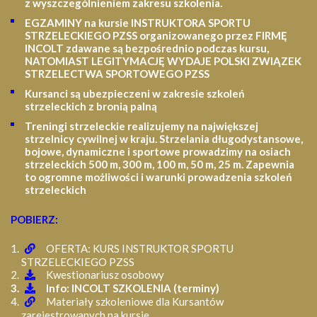
z wyszczególnieniem zakresu szkolenia
.
EGZAMINY na kursie INSTRUKTORA SPORTU
STRZELECKIEGO PZSS organizowanego przez FIRMĘ
INCOLT zdawane są bezpośrednio podczas kursu,
NATOMIAST LEGITYMACJĘ WYDAJE POLSKI ZWIĄZEK
STRZELECTWA SPORTOWEGO PZSS
Kursanci są ubezpieczeni w zakresie szkoleń
strzeleckich z bronią palną
Treningi strzeleckie realizujemy na największej
strzelnicy cywilnej w kraju. Strzelania długodystansowe,
bojowe, dynamiczne i sportowe prowadzimy na osiach
strzeleckich 500 m, 300 m, 100 m, 50 m, 25 m.
Zapewnia
to ogromne możliwości i warunki prowadzenia szkoleń
strzeleckich
POBIERZ:
OFERTA: KURS INSTRUKTOR SPORTU
STRZELECKIEGO PZSS
Kwestionariusz osobowy
Info: INCOLT SZKOLENIA (terminy)
Materiały szkoleniowe dla Kursantów
zarejestrowanych na kursie