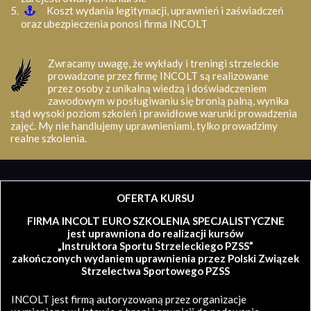
Koszt wydania legitymacji, uprawnień i zaświadczeń
oraz ubezpieczenia ponosi firma INCOLT
Zwracamy uwagę, że wykłady i treningi strzeleckie
prowadzone przez firmę INCOLT są realizowane
przez osoby z unikalną wiedzą i doświadczeniem
zawodowym w posługiwaniu się bronią palną, wynika
stąd wysoki poziom szkoleń i prawidłowe warunki prowadzenia
zajęć. My nie handlujemy uprawnieniami, tylko prowadzimy
realne szkolenia.
OFERTA KURSU
FIRMA INCOLT EURO SZKOLENIA SPECJALISTYCZNE
jest uprawniona do realizacji kursów
„Instruktora Sportu Strzeleckiego PZSS”
zakończonych wydaniem uprawnienia przez Polski Związek
Strzelectwa Sportowego PZSS
INCOLT jest firmą autoryzowaną przez organizacje