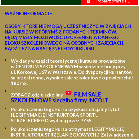
Pobierz ofertę PDF
WAŻNE INFORMACJE:
OSOBY, KTÓRE NIE MOGĄ UCZESTNICZYĆ W ZAJĘCIACH
NA KURSIE W KTÓRYMŚ Z PODANYCH TERMINÓW,
BĘDĄ MIAŁY MOŻLIWOŚĆ UZUPEŁNIENIA DANEGO
BLOKU SZKOLENIOWEGO NA OSOBNYCH ZAJĘCIACH,
BĄDŹ TEŻ NA NASTĘPNEJ EDYCJI KURSU.
Wykłady w części teoretycznej kursu są prowadzone
w CENTRUM SZKOLENIOWYM w siedzibie firmy przy
ul. Korkowej 167 w Warszawie. Do dyspozycji kursantów
są przestronne, wysokie sale szkoleniowe o powierzchni
180 m2.
FILM SALE
ZOBACZ gdzie szkolimy
SZKOLENIOWE siedziba firmy INCOLT
Po ukończeniu tego kursu uzyskasz oficjalny tytuł
i LEGITYMACJĘ
INSTRUKTORA SPORTU
STRZELECKIEGO wydaną przez PZSS
Po ukończeniu tego kursu otrzymasz LEGITYMACJĘ
INSTRUKTORA STRZELAŃ BOJOWYCH / Zaświadczenie