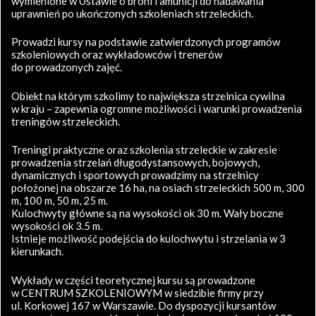
wymienione w Ustawie o broni i amunicji do nadawania
uprawnień po ukończonych szkoleniach strzeleckich.
Prowadzi kursy na podstawie zatwierdzonych programów
szkoleniowych oraz wykładowców i trenerów
do prowadzonych zajęć.
Obiekt na którym szkolimy to największa strzelnica cywilna
w kraju – zapewnia ogromne możliwości i warunki prowadzenia
treningów strzeleckich.
Treningi praktyczne oraz szkolenia strzeleckie w zakresie
prowadzenia strzelań długodystansowych, bojowych,
dynamicznych i sportowych prowadzimy na strzelnicy
położonej na obszarze 16 ha, na osiach strzeleckich 500 m, 300
m, 100 m, 50 m, 25 m.
Kulochwyty główne są na wysokości ok 30 m. Wały boczne
wysokości ok 3.5 m.
Istnieje możliwość podejścia do kulochwytu i strzelania w 3
kierunkach.
Wykłady w części teoretycznej kursu są prowadzone
w CENTRUM SZKOLENIOWYM w siedzibie firmy przy
ul. Korkowej 167 w Warszawie. Do dyspozycji kursantów