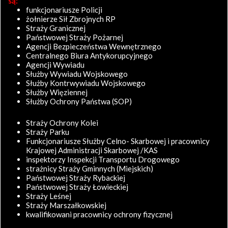
są:
funkcjonariusze Policji
żołnierze Sił Zbrojnych RP
Straży Granicznej
Państwowej Straży Pożarnej
Agencji Bezpieczeństwa Wewnętrznego
Centralnego Biura Antykorupcyjnego
Agencji Wywiadu
Służby Wywiadu Wojskowego
Służby Kontrwywiadu Wojskowego
Służby Więziennej
Służby Ochrony Państwa (SOP)
Straży Ochrony Kolei
Straży Parku
Funkcjonariusze Służby Celno- Skarbowej i pracownicy
Krajowej Administracji Skarbowej /KAS
inspektorzy Inspekcji Transportu Drogowego
strażnicy Straży Gminnych (Miejskich)
Państwowej Straży Rybackiej
Państwowej Straży Łowieckiej
Straży Leśnej
Straży Marszałkowskiej
kwalifikowani pracownicy ochrony fizycznej