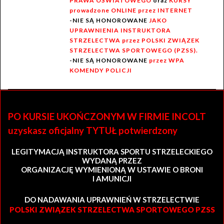
PRAWA OŚWIATOWEGO
oraz
KURSY
prowadzone ONLINE przez INTERNET
-NIE SĄ HONOROWANE
JAKO
UPRAWNIENIA INSTRUKTORA
STRZELECTWA przez POLSKI ZWIĄZEK
STRZELECTWA SPORTOWEGO (PZSS).
-NIE SĄ HONOROWANE
przez WPA
KOMENDY POLICJI
PO KURSIE UKOŃCZONYM W FIRMIE INCOLT
uzyskasz oficjalny TYTUŁ potwierdzony
LEGITYMACJĄ INSTRUKTORA SPORTU STRZELECKIEGO
WYDANĄ PRZEZ
ORGANIZACJĘ WYMIENIONĄ W USTAWIE O BRONI
I AMUNICJI
DO NADAWANIA UPRAWNIEŃ W STRZELECTWIE
POLSKI ZWIĄZEK STRZELECTWA SPORTOWEGO PZSS