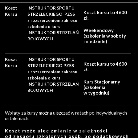
Koszt
INSTRUKTOR SPORTU
Koszt kursu to 4600
Kursu
STRZELECKIEGO PZSS
zł.
z rozszerzeniem zakresu
szkolenia o kurs
Weekendowy
INSTRUKTOR STRZELAŃ
(szkolenia w soboty
BOJOWYCH
i niedziele)
Koszt
INSTRUKTOR SPORTU
Koszt kursu to 4600
Kursu
STRZELECKIEGO PZSS
zł.
z rozszerzeniem zakresu
szkolenia o kurs
Kurs Stacjonarny
INSTRUKTOR STRZELAŃ
(szkolenia
BOJOWYCH
w tygodniu)
Wpłaty za kursy można uiszczać w ratach po indywidualnych
ustaleniach.
Koszt może ulec zmianie w zależności
od zespołu szkolonych osób, po dodatkowych