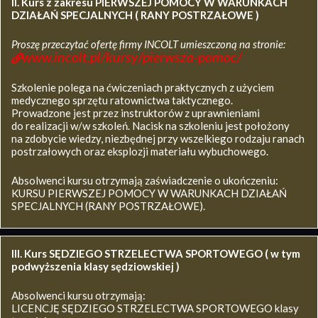
II. Kurs z zakresu
PIERWSZEJ POMOCY W WARUNKACH
DZIAŁAŃ SPECJALNYCH ( RANY POSTRZAŁOWE )
Proszę przeczytać ofertę firmy INCOLT umieszczoną na stronie:
www.incolt.pl/kursy/pierwsza-pomoc/
Szkolenie polega na ćwiczeniach praktycznych z użyciem
medycznego sprzętu ratownictwa taktycznego.
Prowadzone jest przez instruktorów z uprawnieniami
do realizacji w/w szkoleń. Nacisk na szkoleniu jest położony
na zdobycie wiedzy, niezbędnej przy wszelkiego rodzaju ranach
postrzałowych oraz eksplozji materiału wybuchowego.
Absolwenci kursu otrzymają zaświadczenie o ukończeniu:
KURSU PIERWSZEJ POMOCY W WARUNKACH DZIAŁAŃ
SPECJALNYCH (RANY POSTRZAŁOWE).
III. Kurs SĘDZIEGO STRZELECTWA SPORTOWEGO ( w tym
podwyższenia klasy sędziowskiej )
Absolwenci kursu otrzymają:
LICENCJĘ SĘDZIEGO STRZELECTWA SPORTOWEGO klasy