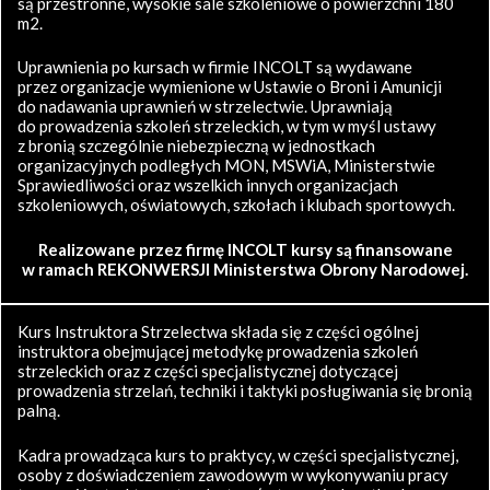
są przestronne, wysokie sale szkoleniowe o powierzchni 180
m2.
Uprawnienia po kursach w firmie INCOLT są wydawane
przez organizacje wymienione w Ustawie o Broni i Amunicji
do nadawania uprawnień w strzelectwie. Uprawniają
do prowadzenia szkoleń strzeleckich, w tym w myśl ustawy
z bronią szczególnie niebezpieczną w jednostkach
organizacyjnych podległych MON, MSWiA, Ministerstwie
Sprawiedliwości oraz wszelkich innych organizacjach
szkoleniowych, oświatowych, szkołach i klubach sportowych.
Realizowane przez firmę INCOLT kursy są finansowane
w ramach REKONWERSJI Ministerstwa Obrony Narodowej.
Kurs Instruktora Strzelectwa składa się z części ogólnej
instruktora obejmującej metodykę prowadzenia szkoleń
strzeleckich oraz z części specjalistycznej dotyczącej
prowadzenia strzelań, techniki i taktyki posługiwania się bronią
palną.
Kadra prowadząca kurs to praktycy, w części specjalistycznej,
osoby z doświadczeniem zawodowym w wykonywaniu pracy