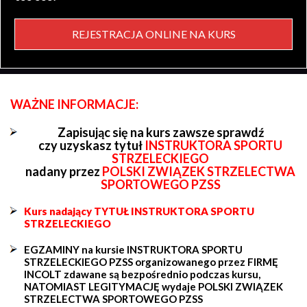
REJESTRACJA ONLINE NA KURS
WAŻNE INFORMACJE:
Zapisując się na kurs zawsze sprawdź
czy uzyskasz tytuł
INSTRUKTORA SPORTU
STRZELECKIEGO
nadany przez
POLSKI ZWIĄZEK STRZELECTWA
SPORTOWEGO PZSS
Kurs nadający TYTUŁ INSTRUKTORA SPORTU
STRZELECKIEGO
EGZAMINY na kursie INSTRUKTORA SPORTU
STRZELECKIEGO PZSS organizowanego przez FIRMĘ
INCOLT zdawane są bezpośrednio podczas kursu,
NATOMIAST LEGITYMACJĘ wydaje POLSKI ZWIĄZEK
STRZELECTWA SPORTOWEGO PZSS