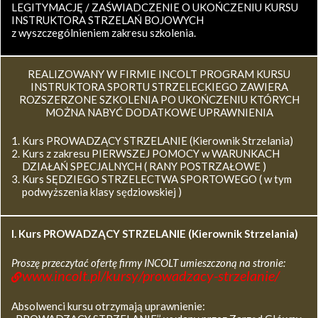
LEGITYMACJĘ / ZAŚWIADCZENIE O UKOŃCZENIU KURSU
INSTRUKTORA STRZELAŃ BOJOWYCH
z wyszczególnieniem zakresu szkolenia.
REALIZOWANY W FIRMIE INCOLT PROGRAM KURSU
INSTRUKTORA SPORTU STRZELECKIEGO ZAWIERA
ROZSZERZONE SZKOLENIA PO UKOŃCZENIU KTÓRYCH
MOŻNA NABYĆ DODATKOWE UPRAWNIENIA
Kurs PROWADZĄCY STRZELANIE (Kierownik Strzelania)
Kurs z zakresu PIERWSZEJ POMOCY w WARUNKACH
DZIAŁAŃ SPECJALNYCH ( RANY POSTRZAŁOWE )
Kurs SĘDZIEGO STRZELECTWA SPORTOWEGO ( w tym
podwyższenia klasy sędziowskiej )
I. Kurs
PROWADZĄCY STRZELANIE (Kierownik Strzelania)
Proszę przeczytać ofertę firmy INCOLT umieszczoną na stronie:
www.incolt.pl/kursy/prowadzacy-strzelanie/
Absolwenci kursu otrzymają uprawnienie: