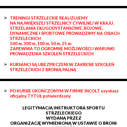
TRENINGI STRZELECKIE REALIZUJEMY
NA NAJWIĘKSZEJ STRZELNICY CYWILNEJ W KRAJU.
STRZELANIA DŁUGODYSTANSOWE, BOJOWE,
DYNAMICZNE I SPORTOWE PROWADZIMY NA OSIACH
STRZELECKICH
500 m, 300 m, 100 m, 50 m, 25 m.
ZAPEWNIA TO OGROMNE MOŻLIWOŚCI I WARUNKI
PROWADZENIA SZKOLEŃ STRZELECKICH
KURSANCI SĄ UBEZPIECZENI W ZAKRESIE SZKOLEŃ
STRZELECKICH Z BRONIĄ PALNĄ
PO KURSIE UKOŃCZONYM W FIRMIE INCOLT uzyskasz
oficjalny TYTUŁ potwierdzony
LEGITYMACJĄ INSTRUKTORA SPORTU
STRZELECKIEGO
WYDANĄ PRZEZ
ORGANIZACJĘ WYMIENIONĄ W USTAWIE O BRONI