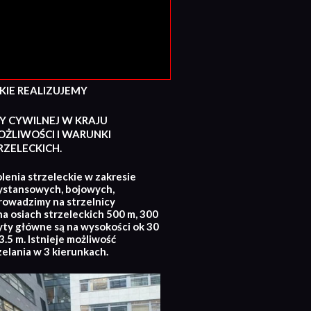
E REALIZUJEMY
Y CYWILNEJ W KRAJU
ŻLIWOŚCI I WARUNKI
ZELECKICH.
lenia strzeleckie w zakresie
ystansowych, bojowych,
rowadzimy na strzelnicy
na osiach strzeleckich 500 m, 300
yty główne są na wysokości ok 30
.5 m. Istnieje możliwość
zelania w 3 kierunkach.