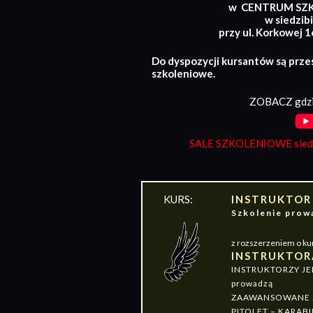
w CENTRUM SZ
w siedzibi
przy ul. Korkowej 
Do dyspozycji kursantów są prze
szkoleniowe.
ZOBACZ gdzi
SALE SZKOLENIOWE siedz
KURS:
INSTRUKTOR
Szkolenie pr
z rozszerzeniem o ku
INSTRUKTOR
INSTRUKTORZY J
prowadzą
ZAAWANSOWANE S
PITOLET – KARABI