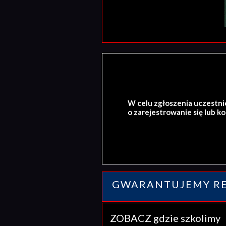
W celu zgłoszenia uczestni
o zarejestrowanie się lub k
GWARANTUJEMY RE
ZOBACZ gdzie szkolim