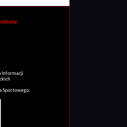
erdzony
 informacji
ckich
wa Sportowego.