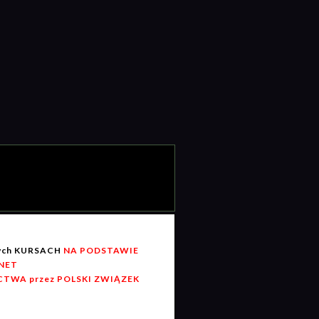
wych KURSACH
NA PODSTAWIE
RNET
TWA przez POLSKI ZWIĄZEK