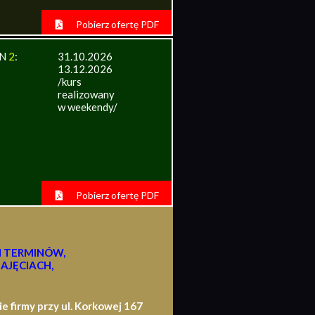
Pobierz ofertę PDF
IN
2
:
31.10.2026
13.12.2026
/kurs
realizowany
w weekendy/
Pobierz ofertę PDF
H TERMINÓW,
AJĘCIACH,
firmy przy ul. Korkowej 167