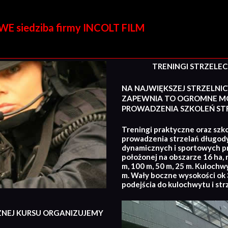
E siedziba firmy INCOLT FILM
TRENINGI STRZELECKI
NA NAJWIĘKSZEJ STRZELNIC
ZAPEWNIA TO OGROMNE MO
PROWADZENIA SZKOLEŃ STR
Treningi praktyczne oraz szko
prowadzenia strzelań długod
dynamicznych i sportowych p
położonej na obszarze 16 ha, 
m, 100 m, 50 m, 25 m. Kulochw
m. Wały boczne wysokości ok 3
podejścia do kulochwytu i str
ZNEJ KURSU ORGANIZUJEMY