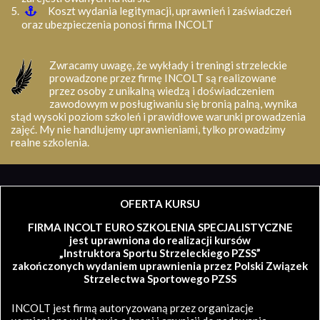
Koszt wydania legitymacji, uprawnień i zaświadczeń
oraz ubezpieczenia ponosi firma INCOLT
Zwracamy uwagę, że wykłady i treningi strzeleckie
prowadzone przez firmę INCOLT są realizowane
przez osoby z unikalną wiedzą i doświadczeniem
zawodowym w posługiwaniu się bronią palną, wynika
stąd wysoki poziom szkoleń i prawidłowe warunki prowadzenia
zajęć. My nie handlujemy uprawnieniami, tylko prowadzimy
realne szkolenia.
OFERTA KURSU
FIRMA INCOLT EURO SZKOLENIA SPECJALISTYCZNE
jest uprawniona do realizacji kursów
„Instruktora Sportu Strzeleckiego PZSS”
zakończonych wydaniem uprawnienia przez Polski Związek
Strzelectwa Sportowego PZSS
INCOLT jest firmą autoryzowaną przez organizacje