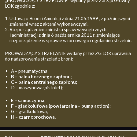
,,PROWADZĄCY STRZELANIE’’ wydany przez Zarząd Główny
LOK zgodnie z:
Ustawą o Broni i Amunicji z dnia 21.05.1999 , z późniejszymi
zmianami wraz z aktami wykonawczymi.
Rozporządzeniem ministra spraw wewnętrznych
i administracji z dnia 6 października 2011 r. zmieniające
rozporządzenie w sprawie wzorcowego regulaminu strzelnic.
PROWADZĄCY STRZELANIE wydany przez ZG LOK uprawnia
do nadzorowania strzelań z broni:
A – pneumatyczna;
B – palna bocznego zapłonu;
C – palna centralnego zapłonu;
D – maszynowa (pistolet);
E – samoczynna;
F – gładkolufowa (powtarzalna – pump action);
G – gładkolufowa;
H – czarnoprochowa.