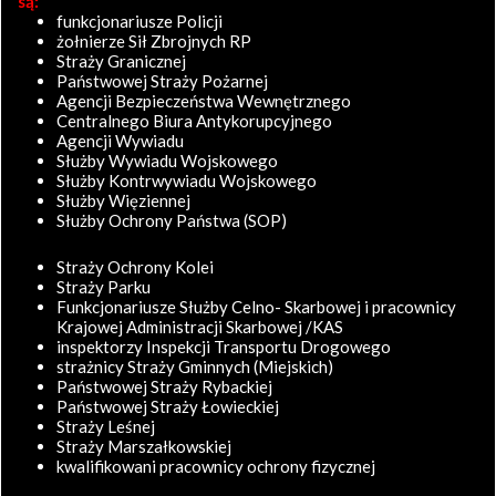
są:
funkcjonariusze Policji
żołnierze Sił Zbrojnych RP
Straży Granicznej
Państwowej Straży Pożarnej
Agencji Bezpieczeństwa Wewnętrznego
Centralnego Biura Antykorupcyjnego
Agencji Wywiadu
Służby Wywiadu Wojskowego
Służby Kontrwywiadu Wojskowego
Służby Więziennej
Służby Ochrony Państwa (SOP)
Straży Ochrony Kolei
Straży Parku
Funkcjonariusze Służby Celno- Skarbowej i pracownicy
Krajowej Administracji Skarbowej /KAS
inspektorzy Inspekcji Transportu Drogowego
strażnicy Straży Gminnych (Miejskich)
Państwowej Straży Rybackiej
Państwowej Straży Łowieckiej
Straży Leśnej
Straży Marszałkowskiej
kwalifikowani pracownicy ochrony fizycznej