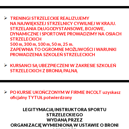
TRENINGI STRZELECKIE REALIZUJEMY
NA NAJWIĘKSZEJ STRZELNICY CYWILNEJ W KRAJU.
STRZELANIA DŁUGODYSTANSOWE, BOJOWE,
DYNAMICZNE I SPORTOWE PROWADZIMY NA OSIACH
STRZELECKICH
500 m, 300 m, 100 m, 50 m, 25 m.
ZAPEWNIA TO OGROMNE MOŻLIWOŚCI I WARUNKI
PROWADZENIA SZKOLEŃ STRZELECKICH
KURSANCI SĄ UBEZPIECZENI W ZAKRESIE SZKOLEŃ
STRZELECKICH Z BRONIĄ PALNĄ
PO KURSIE UKOŃCZONYM W FIRMIE INCOLT uzyskasz
oficjalny TYTUŁ potwierdzony
LEGITYMACJĄ INSTRUKTORA SPORTU
STRZELECKIEGO
WYDANĄ PRZEZ
ORGANIZACJĘ WYMIENIONĄ W USTAWIE O BRONI