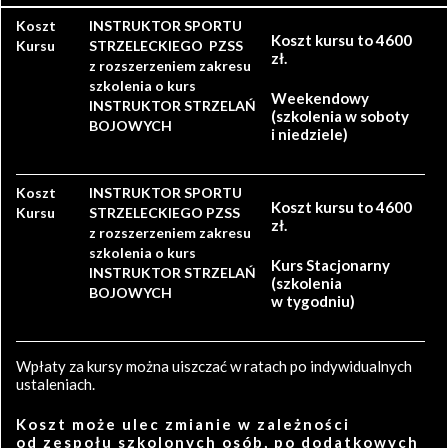
Koszt
INSTRUKTOR SPORTU
Koszt kursu to 4600
Kursu
STRZELECKIEGO PZSS
zł.
z rozszerzeniem zakresu
szkolenia o kurs
Weekendowy
INSTRUKTOR STRZELAŃ
(szkolenia w soboty
BOJOWYCH
i niedziele)
Koszt
INSTRUKTOR SPORTU
Koszt kursu to 4600
Kursu
STRZELECKIEGO PZSS
zł.
z rozszerzeniem zakresu
szkolenia o kurs
Kurs Stacjonarny
INSTRUKTOR STRZELAŃ
(szkolenia
BOJOWYCH
w tygodniu)
Wpłaty za kursy można uiszczać w ratach po indywidualnych
ustaleniach.
Koszt może ulec zmianie w zależności
od zespołu szkolonych osób, po dodatkowych