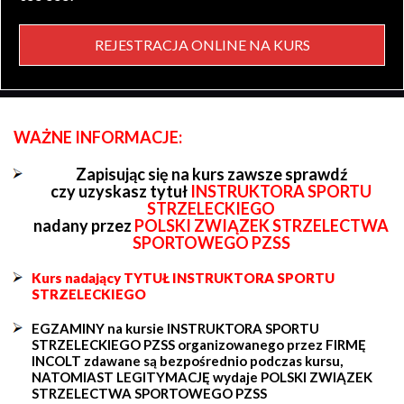
REJESTRACJA ONLINE NA KURS
WAŻNE INFORMACJE:
Zapisując się na kurs zawsze sprawdź
czy uzyskasz tytuł
INSTRUKTORA SPORTU
STRZELECKIEGO
nadany przez
POLSKI ZWIĄZEK STRZELECTWA
SPORTOWEGO PZSS
Kurs nadający TYTUŁ INSTRUKTORA SPORTU
STRZELECKIEGO
EGZAMINY na kursie INSTRUKTORA SPORTU
STRZELECKIEGO PZSS organizowanego przez FIRMĘ
INCOLT zdawane są bezpośrednio podczas kursu,
NATOMIAST LEGITYMACJĘ wydaje POLSKI ZWIĄZEK
STRZELECTWA SPORTOWEGO PZSS