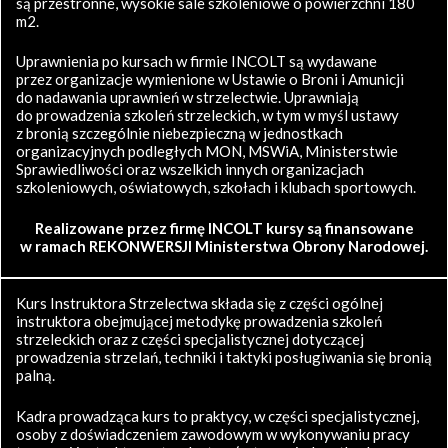
są przestronne, wysokie sale szkoleniowe o powierzchni 180
m2.
Uprawnienia po kursach w firmie INCOLT są wydawane
przez organizacje wymienione w Ustawie o Broni i Amunicji
do nadawania uprawnień w strzelectwie. Uprawniają
do prowadzenia szkoleń strzeleckich, w tym w myśl ustawy
z bronią szczególnie niebezpieczną w jednostkach
organizacyjnych podległych MON, MSWiA, Ministerstwie
Sprawiedliwości oraz wszelkich innych organizacjach
szkoleniowych, oświatowych, szkołach i klubach sportowych.
Realizowane przez firmę INCOLT kursy są finansowane
w ramach REKONWERSJI Ministerstwa Obrony Narodowej.
Kurs Instruktora Strzelectwa składa się z części ogólnej
instruktora obejmującej metodykę prowadzenia szkoleń
strzeleckich oraz z części specjalistycznej dotyczącej
prowadzenia strzelań, techniki i taktyki posługiwania się bronią
palną.
Kadra prowadząca kurs to praktycy, w części specjalistycznej,
osoby z doświadczeniem zawodowym w wykonywaniu pracy