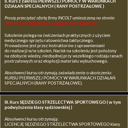
II. Kurs z zakresu
PIERWSZEJ POMOCY W WARUNKACH
DZIAŁAŃ SPECJALNYCH ( RANY POSTRZAŁOWE )
Proszę przeczytać ofertę firmy INCOLT umieszczoną na stronie:
www.incolt.pl/kursy/pierwsza-pomoc/
Szkolenie polega na ćwiczeniach praktycznych z użyciem
medycznego sprzętu ratownictwa taktycznego.
Prowadzone jest przez instruktorów z uprawnieniami
do realizacji w/w szkoleń. Nacisk na szkoleniu jest położony
na zdobycie wiedzy, niezbędnej przy wszelkiego rodzaju ranach
postrzałowych oraz eksplozji materiału wybuchowego.
Absolwenci kursu otrzymają zaświadczenie o ukończeniu:
KURSU PIERWSZEJ POMOCY W WARUNKACH DZIAŁAŃ
SPECJALNYCH (RANY POSTRZAŁOWE).
III. Kurs SĘDZIEGO STRZELECTWA SPORTOWEGO ( w tym
podwyższenia klasy sędziowskiej )
Absolwenci kursu otrzymają:
LICENCJĘ SĘDZIEGO STRZELECTWA SPORTOWEGO klasy