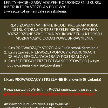
LEGITYMACJĘ / ZAŚWIADCZENIE O UKOŃCZENIU KURSU
INSTRUKTORA STRZELAŃ BOJOWYCH
z wyszczególnieniem zakresu szkolenia.
REALIZOWANY W FIRMIE INCOLT PROGRAM KURSU
INSTRUKTORA SPORTU STRZELECKIEGO ZAWIERA
ROZSZERZONE SZKOLENIA PO UKOŃCZENIU KTÓRYCH
MOŻNA NABYĆ DODATKOWE UPRAWNIENIA
Kurs PROWADZĄCY STRZELANIE (Kierownik Strzelania)
Kurs z zakresu PIERWSZEJ POMOCY w WARUNKACH
DZIAŁAŃ SPECJALNYCH ( RANY POSTRZAŁOWE )
Kurs SĘDZIEGO STRZELECTWA SPORTOWEGO ( w tym
podwyższenia klasy sędziowskiej )
I. Kurs
PROWADZĄCY STRZELANIE (Kierownik Strzelania)
Proszę przeczytać ofertę firmy INCOLT umieszczoną na stronie:
www.incolt.pl/kursy/prowadzacy-strzelanie/
Absolwenci kursu otrzymają uprawnienie: