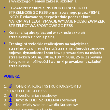
z wyszczególnieniem zakresu szkolenia
.
EGZAMINY na kursie INSTRUKTORA SPORTU
STRZELECKIEGO PZSS organizowanego przez FIRMĘ
INCOLT zdawane są bezpośrednio podczas kursu,
NATOMIAST LEGITYMACJĘ WYDAJE POLSKI ZWIĄZEK
STRZELECTWA SPORTOWEGO PZSS
Kursanci są ubezpieczeni w zakresie szkoleń
strzeleckich z bronią palną
Treningi strzeleckie realizujemy na największej
strzelnicy cywilnej w kraju. Strzelania długodystansowe,
bojowe, dynamiczne i sportowe prowadzimy na osiach
strzeleckich 500 m, 300 m, 100 m, 50 m, 25 m.
Zapewnia
to ogromne możliwości i warunki prowadzenia szkoleń
strzeleckich
POBIERZ:
OFERTA: KURS INSTRUKTOR SPORTU
STRZELECKIEGO PZSS
Kwestionariusz osobowy
Info: INCOLT SZKOLENIA (terminy)
Materiały szkoleniowe dla Kursantów
zarejestrowanych na kursie