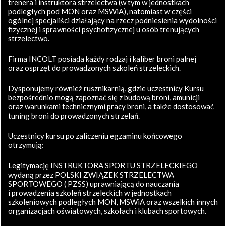
trenera i instruktora strzelectwa (w tym w jednostkach
podległych pod MON oraz MSWiA), natomiast w części
ogólnej specjaliści działający na rzecz podniesienia wydolności
fizycznej i sprawności psychofizycznej u osób trenujących
strzelectwo.
Firma INCOLT posiada każdy rodzaj i kaliber broni palnej
oraz osprzęt do prowadzonych szkoleń strzeleckich.
Dysponujemy również rusznikarnią, gdzie uczestnicy Kursu
bezpośrednio mogą zapoznać się z budową broni, amunicji
oraz warunkami technicznymi pracy broni, a także dostosować
tuning broni do prowadzonych strzelań.
Uczestnicy kursu po zaliczeniu egzaminu końcowego
otrzymują:
Legitymację INSTRUKTORA SPORTU STRZELECKIEGO
wydaną przez POLSKI ZWIĄZEK STRZELECTWA
SPORTOWEGO ( PZSS) uprawniającą do nauczania
i prowadzenia szkoleń strzeleckich w jednostkach
szkoleniowych podległych MON, MSWiA oraz wszelkich innych
organizacjach oświatowych, szkołach i klubach sportowych.