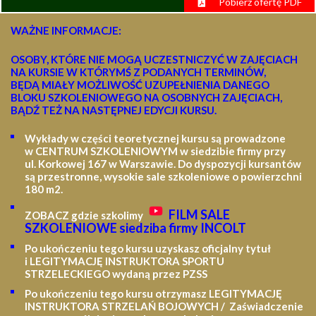
Pobierz ofertę PDF
WAŻNE INFORMACJE:
OSOBY, KTÓRE NIE MOGĄ UCZESTNICZYĆ W ZAJĘCIACH
NA KURSIE W KTÓRYMŚ Z PODANYCH TERMINÓW,
BĘDĄ MIAŁY MOŻLIWOŚĆ UZUPEŁNIENIA DANEGO
BLOKU SZKOLENIOWEGO NA OSOBNYCH ZAJĘCIACH,
BĄDŹ TEŻ NA NASTĘPNEJ EDYCJI KURSU.
Wykłady w części teoretycznej kursu są prowadzone
w CENTRUM SZKOLENIOWYM w siedzibie firmy przy
ul. Korkowej 167 w Warszawie. Do dyspozycji kursantów
są przestronne, wysokie sale szkoleniowe o powierzchni
180 m2.
FILM SALE
ZOBACZ gdzie szkolimy
SZKOLENIOWE siedziba firmy INCOLT
Po ukończeniu tego kursu uzyskasz oficjalny tytuł
i LEGITYMACJĘ
INSTRUKTORA SPORTU
STRZELECKIEGO wydaną przez PZSS
Po ukończeniu tego kursu otrzymasz LEGITYMACJĘ
INSTRUKTORA STRZELAŃ BOJOWYCH / Zaświadczenie