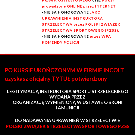
PRAWA OŚWIATOWEGO
oraz
KURSY
prowadzone ONLINE przez INTERNET
-NIE SĄ HONOROWANE
JAKO
UPRAWNIENIA INSTRUKTORA
STRZELECTWA przez POLSKI ZWIĄZEK
STRZELECTWA SPORTOWEGO (PZSS).
-NIE SĄ HONOROWANE
przez WPA
KOMENDY POLICJI
PO KURSIE UKOŃCZONYM W FIRMIE INCOLT
uzyskasz oficjalny TYTUŁ potwierdzony
LEGITYMACJĄ INSTRUKTORA SPORTU STRZELECKIEGO
WYDANĄ PRZEZ
ORGANIZACJĘ WYMIENIONĄ W USTAWIE O BRONI
I AMUNICJI
DO NADAWANIA UPRAWNIEŃ W STRZELECTWIE
POLSKI ZWIĄZEK STRZELECTWA SPORTOWEGO PZSS