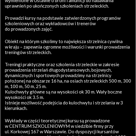
wymienione w Ustawie o broni i amunicji do nadawania
uprawnień po ukończonych szkoleniach strzeleckich.
Prowadzi kursy na podstawie zatwierdzonych programów
szkoleniowych oraz wykładowców i trenerów
do prowadzonych zajęć.
Obiekt na którym szkolimy to największa strzelnica cywilna
w kraju – zapewnia ogromne możliwości i warunki prowadzenia
treningów strzeleckich.
Treningi praktyczne oraz szkolenia strzeleckie w zakresie
prowadzenia strzelań długodystansowych, bojowych,
dynamicznych i sportowych prowadzimy na strzelnicy
położonej na obszarze 16 ha, na osiach strzeleckich 500 m, 300
m, 100 m, 50 m, 25 m.
Kulochwyty główne są na wysokości ok 30 m. Wały boczne
wysokości ok 3.5 m.
Istnieje możliwość podejścia do kulochwytu i strzelania w 3
kierunkach.
Wykłady w części teoretycznej kursu są prowadzone
w CENTRUM SZKOLENIOWYM w siedzibie firmy przy
ul. Korkowej 167 w Warszawie. Do dyspozycji kursantów