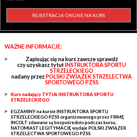
REJESTRACJA ONLINE NA KURS
WAŻNE INFORMACJE:
Zapisując się na kurs zawsze sprawdź
czy uzyskasz tytuł
INSTRUKTORA SPORTU
STRZELECKIEGO
nadany przez
POLSKI ZWIĄZEK STRZELECTWA
SPORTOWEGO PZSS
Kurs nadający TYTUŁ INSTRUKTORA SPORTU
STRZELECKIEGO
EGZAMINY na kursie INSTRUKTORA SPORTU
STRZELECKIEGO PZSS organizowanego przez FIRMĘ
INCOLT zdawane są bezpośrednio podczas kursu,
NATOMIAST LEGITYMACJĘ wydaje POLSKI ZWIĄZEK
STRZELECTWA SPORTOWEGO PZSS