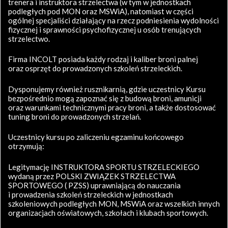
trenera i instruktora strzelectwa (w tym w jednostkach
podległych pod MON oraz MSWiA), natomiast w części
ogólnej specjaliści działający na rzecz podniesienia wydolności
fizycznej i sprawności psychofizycznej u osób trenujących
strzelectwo.
Firma INCOLT posiada każdy rodzaj i kaliber broni palnej
oraz osprzęt do prowadzonych szkoleń strzeleckich.
Dysponujemy również rusznikarnią, gdzie uczestnicy Kursu
bezpośrednio mogą zapoznać się z budową broni, amunicji
oraz warunkami technicznymi pracy broni, a także dostosować
tuning broni do prowadzonych strzelań.
Uczestnicy kursu po zaliczeniu egzaminu końcowego
otrzymują:
Legitymację INSTRUKTORA SPORTU STRZELECKIEGO
wydaną przez POLSKI ZWIĄZEK STRZELECTWA
SPORTOWEGO ( PZSS) uprawniającą do nauczania
i prowadzenia szkoleń strzeleckich w jednostkach
szkoleniowych podległych MON, MSWiA oraz wszelkich innych
organizacjach oświatowych, szkołach i klubach sportowych.