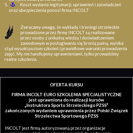
Koszt wydania legitymacji, uprawnień i zaświadczeń
oraz ubezpieczenia ponosi firma INCOLT
Zwracamy uwagę, że wykłady i treningi strzeleckie
prowadzone przez firmę INCOLT są realizowane
przez osoby z unikalną wiedzą i doświadczeniem
zawodowym w posługiwaniu się bronią palną, wynika
stąd wysoki poziom szkoleń i prawidłowe warunki prowadzenia
zajęć. My nie handlujemy uprawnieniami, tylko prowadzimy
realne szkolenia.
OFERTA KURSU
FIRMA INCOLT EURO SZKOLENIA SPECJALISTYCZNE
jest uprawniona do realizacji kursów
„Instruktora Sportu Strzeleckiego PZSS”
zakończonych wydaniem uprawnienia przez Polski Związek
Strzelectwa Sportowego PZSS
INCOLT jest firmą autoryzowaną przez organizacje