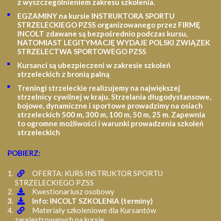
z wyszczególnieniem zakresu szkolenia
.
EGZAMINY na kursie INSTRUKTORA SPORTU
STRZELECKIEGO PZSS organizowanego przez FIRMĘ
INCOLT zdawane są bezpośrednio podczas kursu,
NATOMIAST LEGITYMACJĘ WYDAJE POLSKI ZWIĄZEK
STRZELECTWA SPORTOWEGO PZSS
Kursanci są ubezpieczeni w zakresie szkoleń
strzeleckich z bronią palną
Treningi strzeleckie realizujemy na największej
strzelnicy cywilnej w kraju. Strzelania długodystansowe,
bojowe, dynamiczne i sportowe prowadzimy na osiach
strzeleckich 500 m, 300 m, 100 m, 50 m, 25 m.
Zapewnia
to ogromne możliwości i warunki prowadzenia szkoleń
strzeleckich
POBIERZ:
OFERTA: KURS INSTRUKTOR SPORTU
STRZELECKIEGO PZSS
Kwestionariusz osobowy
Info: INCOLT SZKOLENIA (terminy)
Materiały szkoleniowe dla Kursantów
zarejestrowanych na kursie