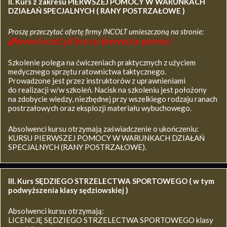
II. Kurs z zakresu
PIERWSZEJ POMOCY W WARUNKACH
DZIAŁAŃ SPECJALNYCH ( RANY POSTRZAŁOWE )
Proszę przeczytać ofertę firmy INCOLT umieszczoną na stronie:
www.incolt.pl/kursy/pierwsza-pomoc/
Szkolenie polega na ćwiczeniach praktycznych z użyciem
medycznego sprzętu ratownictwa taktycznego.
Prowadzone jest przez instruktorów z uprawnieniami
do realizacji w/w szkoleń. Nacisk na szkoleniu jest położony
na zdobycie wiedzy, niezbędnej przy wszelkiego rodzaju ranach
postrzałowych oraz eksplozji materiału wybuchowego.
Absolwenci kursu otrzymają zaświadczenie o ukończeniu:
KURSU PIERWSZEJ POMOCY W WARUNKACH DZIAŁAŃ
SPECJALNYCH (RANY POSTRZAŁOWE).
III. Kurs SĘDZIEGO STRZELECTWA SPORTOWEGO ( w tym
podwyższenia klasy sędziowskiej )
Absolwenci kursu otrzymają:
LICENCJĘ SĘDZIEGO STRZELECTWA SPORTOWEGO klasy