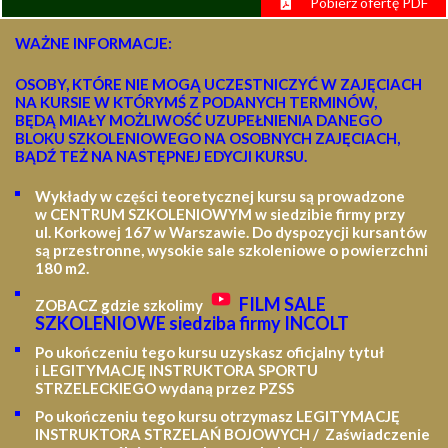
Pobierz ofertę PDF
WAŻNE INFORMACJE:
OSOBY, KTÓRE NIE MOGĄ UCZESTNICZYĆ W ZAJĘCIACH
NA KURSIE W KTÓRYMŚ Z PODANYCH TERMINÓW,
BĘDĄ MIAŁY MOŻLIWOŚĆ UZUPEŁNIENIA DANEGO
BLOKU SZKOLENIOWEGO NA OSOBNYCH ZAJĘCIACH,
BĄDŹ TEŻ NA NASTĘPNEJ EDYCJI KURSU.
Wykłady w części teoretycznej kursu są prowadzone
w CENTRUM SZKOLENIOWYM w siedzibie firmy przy
ul. Korkowej 167 w Warszawie. Do dyspozycji kursantów
są przestronne, wysokie sale szkoleniowe o powierzchni
180 m2.
FILM SALE
ZOBACZ gdzie szkolimy
SZKOLENIOWE siedziba firmy INCOLT
Po ukończeniu tego kursu uzyskasz oficjalny tytuł
i LEGITYMACJĘ
INSTRUKTORA SPORTU
STRZELECKIEGO wydaną przez PZSS
Po ukończeniu tego kursu otrzymasz LEGITYMACJĘ
INSTRUKTORA STRZELAŃ BOJOWYCH / Zaświadczenie