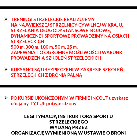
TRENINGI STRZELECKIE REALIZUJEMY
NA NAJWIĘKSZEJ STRZELNICY CYWILNEJ W KRAJU.
STRZELANIA DŁUGODYSTANSOWE, BOJOWE,
DYNAMICZNE I SPORTOWE PROWADZIMY NA OSIACH
STRZELECKICH
500 m, 300 m, 100 m, 50 m, 25 m.
ZAPEWNIA TO OGROMNE MOŻLIWOŚCI I WARUNKI
PROWADZENIA SZKOLEŃ STRZELECKICH
KURSANCI SĄ UBEZPIECZENI W ZAKRESIE SZKOLEŃ
STRZELECKICH Z BRONIĄ PALNĄ
PO KURSIE UKOŃCZONYM W FIRMIE INCOLT uzyskasz
oficjalny TYTUŁ potwierdzony
LEGITYMACJĄ INSTRUKTORA SPORTU
STRZELECKIEGO
WYDANĄ PRZEZ
ORGANIZACJĘ WYMIENIONĄ W USTAWIE O BRONI