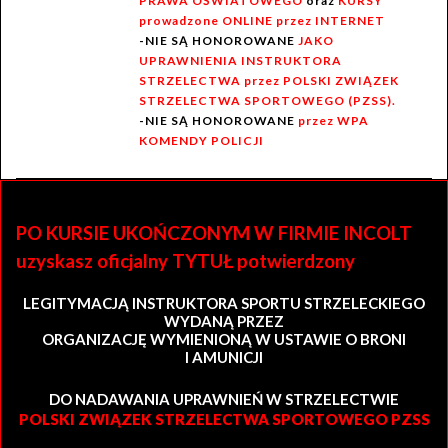
PRAWA OŚWIATOWEGO
oraz
KURSY
prowadzone ONLINE przez INTERNET
-NIE SĄ HONOROWANE
JAKO
UPRAWNIENIA INSTRUKTORA
STRZELECTWA przez POLSKI ZWIĄZEK
STRZELECTWA SPORTOWEGO (PZSS).
-NIE SĄ HONOROWANE
przez WPA
KOMENDY POLICJI
PO KURSIE UKOŃCZONYM W FIRMIE INCOLT
uzyskasz oficjalny TYTUŁ potwierdzony
LEGITYMACJĄ INSTRUKTORA SPORTU STRZELECKIEGO
WYDANĄ PRZEZ
ORGANIZACJĘ WYMIENIONĄ W USTAWIE O BRONI
I AMUNICJI
DO NADAWANIA UPRAWNIEŃ W STRZELECTWIE
POLSKI ZWIĄZEK STRZELECTWA SPORTOWEGO PZSS