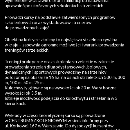
wymienione w Ustawie o broni i amunicji do nadawania
uprawnień po ukończonych szkoleniach strzeleckich.
Prowadzi kursy na podstawie zatwierdzonych programów
szkoleniowych oraz wykładowców i trenerów
do prowadzonych zajęć.
Obiekt na którym szkolimy to największa strzelnica cywilna
w kraju – zapewnia ogromne możliwości i warunki prowadzenia
treningów strzeleckich.
Treningi praktyczne oraz szkolenia strzeleckie w zakresie
prowadzenia strzelań długodystansowych, bojowych,
dynamicznych i sportowych prowadzimy na strzelnicy
położonej na obszarze 16 ha, na osiach strzeleckich 500 m, 300
m, 100 m, 50 m, 25 m.
Kulochwyty główne są na wysokości ok 30 m. Wały boczne
wysokości ok 3.5 m.
Istnieje możliwość podejścia do kulochwytu i strzelania w 3
kierunkach.
Wykłady w części teoretycznej kursu są prowadzone
w CENTRUM SZKOLENIOWYM w siedzibie firmy przy
ul. Korkowej 167 w Warszawie. Do dyspozycji kursantów