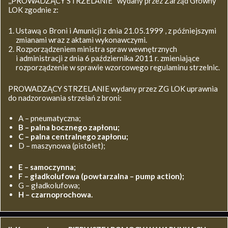
,,PROWADZĄCY STRZELANIE’’ wydany przez Zarząd Główny
LOK zgodnie z:
Ustawą o Broni i Amunicji z dnia 21.05.1999 , z późniejszymi
zmianami wraz z aktami wykonawczymi.
Rozporządzeniem ministra spraw wewnętrznych
i administracji z dnia 6 października 2011 r. zmieniające
rozporządzenie w sprawie wzorcowego regulaminu strzelnic.
PROWADZĄCY STRZELANIE wydany przez ZG LOK uprawnia
do nadzorowania strzelań z broni:
A – pneumatyczna;
B – palna bocznego zapłonu;
C – palna centralnego zapłonu;
D – maszynowa (pistolet);
E – samoczynna;
F – gładkolufowa (powtarzalna – pump action);
G – gładkolufowa;
H – czarnoprochowa.