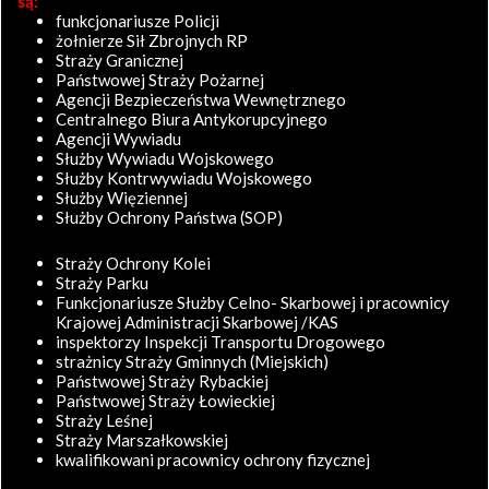
są:
funkcjonariusze Policji
żołnierze Sił Zbrojnych RP
Straży Granicznej
Państwowej Straży Pożarnej
Agencji Bezpieczeństwa Wewnętrznego
Centralnego Biura Antykorupcyjnego
Agencji Wywiadu
Służby Wywiadu Wojskowego
Służby Kontrwywiadu Wojskowego
Służby Więziennej
Służby Ochrony Państwa (SOP)
Straży Ochrony Kolei
Straży Parku
Funkcjonariusze Służby Celno- Skarbowej i pracownicy
Krajowej Administracji Skarbowej /KAS
inspektorzy Inspekcji Transportu Drogowego
strażnicy Straży Gminnych (Miejskich)
Państwowej Straży Rybackiej
Państwowej Straży Łowieckiej
Straży Leśnej
Straży Marszałkowskiej
kwalifikowani pracownicy ochrony fizycznej