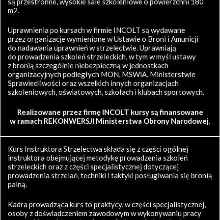
są przestronne, wysokie sale szkoleniowe o powierzchni 180
m2.
Uprawnienia po kursach w firmie INCOLT są wydawane
przez organizacje wymienione w Ustawie o Broni i Amunicji
do nadawania uprawnień w strzelectwie. Uprawniają
do prowadzenia szkoleń strzeleckich, w tym w myśl ustawy
z bronią szczególnie niebezpieczną w jednostkach
organizacyjnych podległych MON, MSWiA, Ministerstwie
Sprawiedliwości oraz wszelkich innych organizacjach
szkoleniowych, oświatowych, szkołach i klubach sportowych.
Realizowane przez firmę INCOLT kursy są finansowane
w ramach REKONWERSJI Ministerstwa Obrony Narodowej.
Kurs Instruktora Strzelectwa składa się z części ogólnej
instruktora obejmującej metodykę prowadzenia szkoleń
strzeleckich oraz z części specjalistycznej dotyczącej
prowadzenia strzelań, techniki i taktyki posługiwania się bronią
palną.
Kadra prowadząca kurs to praktycy, w części specjalistycznej,
osoby z doświadczeniem zawodowym w wykonywaniu pracy