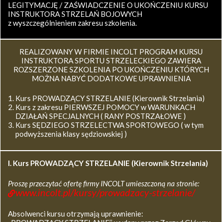
LEGITYMACJĘ / ZAŚWIADCZENIE O UKOŃCZENIU KURSU
INSTRUKTORA STRZELAŃ BOJOWYCH
z wyszczególnieniem zakresu szkolenia.
REALIZOWANY W FIRMIE INCOLT PROGRAM KURSU
INSTRUKTORA SPORTU STRZELECKIEGO ZAWIERA
ROZSZERZONE SZKOLENIA PO UKOŃCZENIU KTÓRYCH
MOŻNA NABYĆ DODATKOWE UPRAWNIENIA
Kurs PROWADZĄCY STRZELANIE (Kierownik Strzelania)
Kurs z zakresu PIERWSZEJ POMOCY w WARUNKACH
DZIAŁAŃ SPECJALNYCH ( RANY POSTRZAŁOWE )
Kurs SĘDZIEGO STRZELECTWA SPORTOWEGO ( w tym
podwyższenia klasy sędziowskiej )
I. Kurs
PROWADZĄCY STRZELANIE (Kierownik Strzelania)
Proszę przeczytać ofertę firmy INCOLT umieszczoną na stronie:
www.incolt.pl/kursy/prowadzacy-strzelanie/
Absolwenci kursu otrzymają uprawnienie: