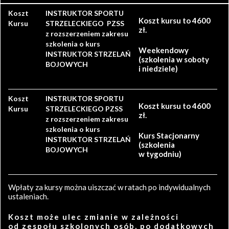
Koszt
INSTRUKTOR SPORTU
Koszt kursu to 4600
Kursu
STRZELECKIEGO PZSS
zł.
z rozszerzeniem zakresu
szkolenia o kurs
Weekendowy
INSTRUKTOR STRZELAŃ
(szkolenia w soboty
BOJOWYCH
i niedziele)
Koszt
INSTRUKTOR SPORTU
Koszt kursu to 4600
Kursu
STRZELECKIEGO PZSS
zł.
z rozszerzeniem zakresu
szkolenia o kurs
Kurs Stacjonarny
INSTRUKTOR STRZELAŃ
(szkolenia
BOJOWYCH
w tygodniu)
Wpłaty za kursy można uiszczać w ratach po indywidualnych
ustaleniach.
Koszt może ulec zmianie w zależności
od zespołu szkolonych osób, po dodatkowych