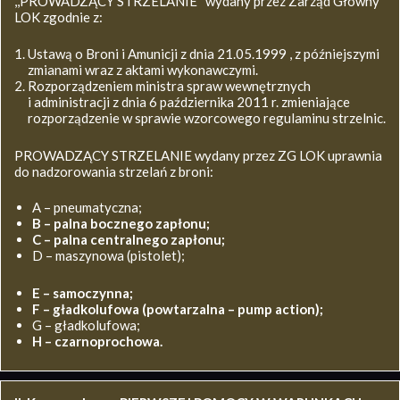
,,PROWADZĄCY STRZELANIE’’ wydany przez Zarząd Główny
LOK zgodnie z:
Ustawą o Broni i Amunicji z dnia 21.05.1999 , z późniejszymi
zmianami wraz z aktami wykonawczymi.
Rozporządzeniem ministra spraw wewnętrznych
i administracji z dnia 6 października 2011 r. zmieniające
rozporządzenie w sprawie wzorcowego regulaminu strzelnic.
PROWADZĄCY STRZELANIE wydany przez ZG LOK uprawnia
do nadzorowania strzelań z broni:
A – pneumatyczna;
B – palna bocznego zapłonu;
C – palna centralnego zapłonu;
D – maszynowa (pistolet);
E – samoczynna;
F – gładkolufowa (powtarzalna – pump action);
G – gładkolufowa;
H – czarnoprochowa.