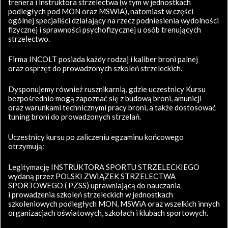
trenera i instruktora strzelectwa (w tym w jednostkach
podległych pod MON oraz MSWiA), natomiast w części
ogólnej specjaliści działający na rzecz podniesienia wydolności
fizycznej i sprawności psychofizycznej u osób trenujących
strzelectwo.
Firma INCOLT posiada każdy rodzaj i kaliber broni palnej
oraz osprzęt do prowadzonych szkoleń strzeleckich.
Dysponujemy również rusznikarnią, gdzie uczestnicy Kursu
bezpośrednio mogą zapoznać się z budową broni, amunicji
oraz warunkami technicznymi pracy broni, a także dostosować
tuning broni do prowadzonych strzelań.
Uczestnicy kursu po zaliczeniu egzaminu końcowego
otrzymują:
Legitymację INSTRUKTORA SPORTU STRZELECKIEGO
wydaną przez POLSKI ZWIĄZEK STRZELECTWA
SPORTOWEGO ( PZSS) uprawniającą do nauczania
i prowadzenia szkoleń strzeleckich w jednostkach
szkoleniowych podległych MON, MSWiA oraz wszelkich innych
organizacjach oświatowych, szkołach i klubach sportowych.