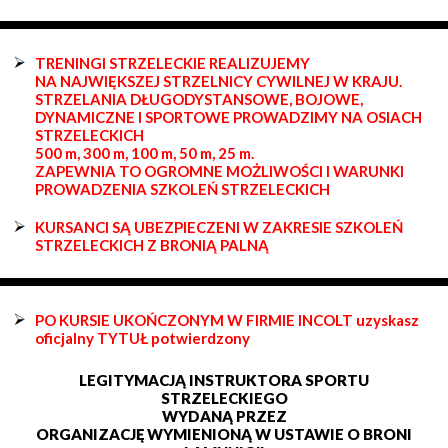
TRENINGI STRZELECKIE REALIZUJEMY
NA NAJWIĘKSZEJ STRZELNICY CYWILNEJ W KRAJU.
STRZELANIA DŁUGODYSTANSOWE, BOJOWE,
DYNAMICZNE I SPORTOWE PROWADZIMY NA OSIACH
STRZELECKICH
500 m, 300 m, 100 m, 50 m, 25 m.
ZAPEWNIA TO OGROMNE MOŻLIWOŚCI I WARUNKI
PROWADZENIA SZKOLEŃ STRZELECKICH
KURSANCI SĄ UBEZPIECZENI W ZAKRESIE SZKOLEŃ
STRZELECKICH Z BRONIĄ PALNĄ
PO KURSIE UKOŃCZONYM W FIRMIE INCOLT uzyskasz
oficjalny TYTUŁ potwierdzony
LEGITYMACJĄ INSTRUKTORA SPORTU
STRZELECKIEGO
WYDANĄ PRZEZ
ORGANIZACJĘ WYMIENIONĄ W USTAWIE O BRONI