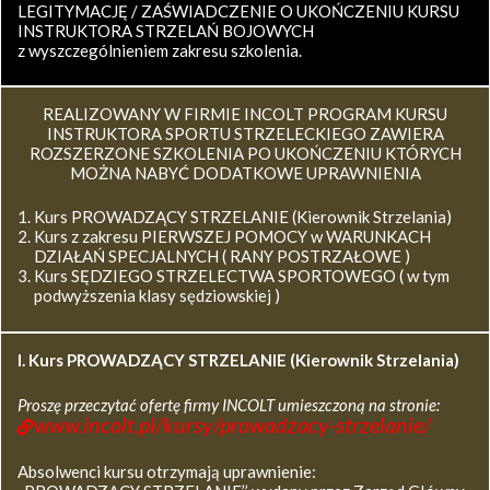
LEGITYMACJĘ / ZAŚWIADCZENIE O UKOŃCZENIU KURSU
INSTRUKTORA STRZELAŃ BOJOWYCH
z wyszczególnieniem zakresu szkolenia.
REALIZOWANY W FIRMIE INCOLT PROGRAM KURSU
INSTRUKTORA SPORTU STRZELECKIEGO ZAWIERA
ROZSZERZONE SZKOLENIA PO UKOŃCZENIU KTÓRYCH
MOŻNA NABYĆ DODATKOWE UPRAWNIENIA
Kurs PROWADZĄCY STRZELANIE (Kierownik Strzelania)
Kurs z zakresu PIERWSZEJ POMOCY w WARUNKACH
DZIAŁAŃ SPECJALNYCH ( RANY POSTRZAŁOWE )
Kurs SĘDZIEGO STRZELECTWA SPORTOWEGO ( w tym
podwyższenia klasy sędziowskiej )
I. Kurs
PROWADZĄCY STRZELANIE (Kierownik Strzelania)
Proszę przeczytać ofertę firmy INCOLT umieszczoną na stronie:
www.incolt.pl/kursy/prowadzacy-strzelanie/
Absolwenci kursu otrzymają uprawnienie: