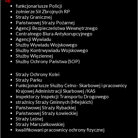
są:
funkcjonariusze Policji
żołnierze Sił Zbrojnych RP
Straży Granicznej
Państwowej Straży Pożarnej
Agencji Bezpieczeństwa Wewnętrznego
Centralnego Biura Antykorupcyjnego
Agencji Wywiadu
Służby Wywiadu Wojskowego
Służby Kontrwywiadu Wojskowego
Służby Więziennej
Służby Ochrony Państwa (SOP)
Straży Ochrony Kolei
Straży Parku
Funkcjonariusze Służby Celno- Skarbowej i pracownicy
Krajowej Administracji Skarbowej /KAS
inspektorzy Inspekcji Transportu Drogowego
strażnicy Straży Gminnych (Miejskich)
Państwowej Straży Rybackiej
Państwowej Straży Łowieckiej
Straży Leśnej
Straży Marszałkowskiej
kwalifikowani pracownicy ochrony fizycznej