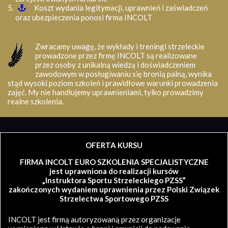
Koszt wydania legitymacji, uprawnień i zaświadczeń
oraz ubezpieczenia ponosi firma INCOLT
Zwracamy uwagę, że wykłady i treningi strzeleckie
prowadzone przez firmę INCOLT są realizowane
przez osoby z unikalną wiedzą i doświadczeniem
zawodowym w posługiwaniu się bronią palną, wynika
stąd wysoki poziom szkoleń i prawidłowe warunki prowadzenia
zajęć. My nie handlujemy uprawnieniami, tylko prowadzimy
realne szkolenia.
OFERTA KURSU
FIRMA INCOLT EURO SZKOLENIA SPECJALISTYCZNE
jest uprawniona do realizacji kursów
„Instruktora Sportu Strzeleckiego PZSS”
zakończonych wydaniem uprawnienia przez Polski Związek
Strzelectwa Sportowego PZSS
INCOLT jest firmą autoryzowaną przez organizacje