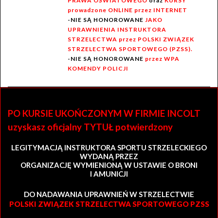
PRAWA OŚWIATOWEGO
oraz
KURSY
prowadzone ONLINE przez INTERNET
-NIE SĄ HONOROWANE
JAKO
UPRAWNIENIA INSTRUKTORA
STRZELECTWA przez POLSKI ZWIĄZEK
STRZELECTWA SPORTOWEGO (PZSS).
-NIE SĄ HONOROWANE
przez WPA
KOMENDY POLICJI
PO KURSIE UKOŃCZONYM W FIRMIE INCOLT
uzyskasz oficjalny TYTUŁ potwierdzony
LEGITYMACJĄ INSTRUKTORA SPORTU STRZELECKIEGO
WYDANĄ PRZEZ
ORGANIZACJĘ WYMIENIONĄ W USTAWIE O BRONI
I AMUNICJI
DO NADAWANIA UPRAWNIEŃ W STRZELECTWIE
POLSKI ZWIĄZEK STRZELECTWA SPORTOWEGO PZSS