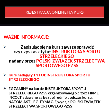
REJESTRACJA ONLINE NA KURS
WAŻNE INFORMACJE:
Zapisując się na kurs zawsze sprawdź
czy uzyskasz tytuł
INSTRUKTORA SPORTU
STRZELECKIEGO
nadany przez
POLSKI ZWIĄZEK STRZELECTWA
SPORTOWEGO PZSS
Kurs nadający TYTUŁ INSTRUKTORA SPORTU
STRZELECKIEGO
EGZAMINY na kursie INSTRUKTORA SPORTU
STRZELECKIEGO PZSS organizowanego przez FIRMĘ
INCOLT zdawane są bezpośrednio podczas kursu,
NATOMIAST LEGITYMACJĘ wydaje POLSKI ZWIĄZEK
STRZELECTWA SPORTOWEGO PZSS