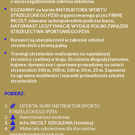
z wyszczególnieniem zakresu szkolenia
.
EGZAMINY na kursie INSTRUKTORA SPORTU
STRZELECKIEGO PZSS organizowanego przez FIRMĘ
INCOLT zdawane są bezpośrednio podczas kursu,
NATOMIAST LEGITYMACJĘ WYDAJE POLSKI ZWIĄZEK
STRZELECTWA SPORTOWEGO PZSS
Kursanci są ubezpieczeni w zakresie szkoleń
strzeleckich z bronią palną
Treningi strzeleckie realizujemy na największej
strzelnicy cywilnej w kraju. Strzelania długodystansowe,
bojowe, dynamiczne i sportowe prowadzimy na osiach
strzeleckich 500 m, 300 m, 100 m, 50 m, 25 m.
Zapewnia
to ogromne możliwości i warunki prowadzenia szkoleń
strzeleckich
POBIERZ:
OFERTA: KURS INSTRUKTOR SPORTU
STRZELECKIEGO PZSS
Kwestionariusz osobowy
Info: INCOLT SZKOLENIA (terminy)
Materiały szkoleniowe dla Kursantów
zarejestrowanych na kursie