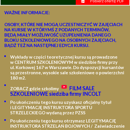
Pobierz ofertę PDF
WAŻNE INFORMACJE:
OSOBY, KTÓRE NIE MOGĄ UCZESTNICZYĆ W ZAJĘCIACH
NA KURSIE W KTÓRYMŚ Z PODANYCH TERMINÓW,
BĘDĄ MIAŁY MOŻLIWOŚĆ UZUPEŁNIENIA DANEGO
BLOKU SZKOLENIOWEGO NA OSOBNYCH ZAJĘCIACH,
BĄDŹ TEŻ NA NASTĘPNEJ EDYCJI KURSU.
Wykłady w części teoretycznej kursu są prowadzone
w CENTRUM SZKOLENIOWYM w siedzibie firmy przy
ul. Korkowej 167 w Warszawie. Do dyspozycji kursantów
są przestronne, wysokie sale szkoleniowe o powierzchni
180 m2.
FILM SALE
ZOBACZ gdzie szkolimy
SZKOLENIOWE siedziba firmy INCOLT
Po ukończeniu tego kursu uzyskasz oficjalny tytuł
i LEGITYMACJĘ
INSTRUKTORA SPORTU
STRZELECKIEGO wydaną przez PZSS
Po ukończeniu tego kursu otrzymasz LEGITYMACJĘ
INSTRUKTORA STRZELAŃ BOJOWYCH / Zaświadczenie