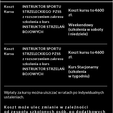
Koszt
INSTRUKTOR SPORTU
Koszt kursu to 4600
Kursu
STRZELECKIEGO PZSS
zł.
z rozszerzeniem zakresu
szkolenia o kurs
Weekendowy
INSTRUKTOR STRZELAŃ
(szkolenia w soboty
BOJOWYCH
i niedziele)
Koszt
INSTRUKTOR SPORTU
Koszt kursu to 4600
Kursu
STRZELECKIEGO PZSS
zł.
z rozszerzeniem zakresu
szkolenia o kurs
Kurs Stacjonarny
INSTRUKTOR STRZELAŃ
(szkolenia
BOJOWYCH
w tygodniu)
Wpłaty za kursy można uiszczać w ratach po indywidualnych
ustaleniach.
Koszt może ulec zmianie w zależności
od zespołu szkolonych osób, po dodatkowych