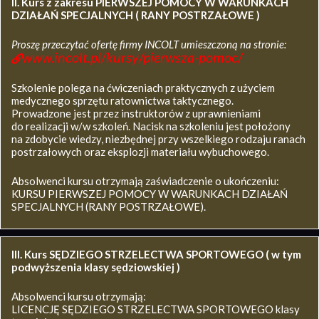
II. Kurs z zakresu
PIERWSZEJ POMOCY W WARUNKACH
DZIAŁAŃ SPECJALNYCH ( RANY POSTRZAŁOWE )
Proszę przeczytać ofertę firmy INCOLT umieszczoną na stronie:
www.incolt.pl/kursy/pierwsza-pomoc/
Szkolenie polega na ćwiczeniach praktycznych z użyciem
medycznego sprzętu ratownictwa taktycznego.
Prowadzone jest przez instruktorów z uprawnieniami
do realizacji w/w szkoleń. Nacisk na szkoleniu jest położony
na zdobycie wiedzy, niezbędnej przy wszelkiego rodzaju ranach
postrzałowych oraz eksplozji materiału wybuchowego.
Absolwenci kursu otrzymają zaświadczenie o ukończeniu:
KURSU PIERWSZEJ POMOCY W WARUNKACH DZIAŁAŃ
SPECJALNYCH (RANY POSTRZAŁOWE).
III. Kurs SĘDZIEGO STRZELECTWA SPORTOWEGO ( w tym
podwyższenia klasy sędziowskiej )
Absolwenci kursu otrzymają:
LICENCJĘ SĘDZIEGO STRZELECTWA SPORTOWEGO klasy