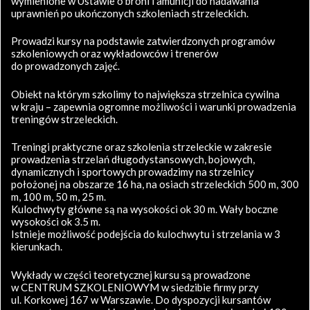
wymienione w Ustawie o broni i amunicji do nadawania
uprawnień po ukończonych szkoleniach strzeleckich.
Prowadzi kursy na podstawie zatwierdzonych programów
szkoleniowych oraz wykładowców i trenerów
do prowadzonych zajęć.
Obiekt na którym szkolimy to największa strzelnica cywilna
w kraju – zapewnia ogromne możliwości i warunki prowadzenia
treningów strzeleckich.
Treningi praktyczne oraz szkolenia strzeleckie w zakresie
prowadzenia strzelań długodystansowych, bojowych,
dynamicznych i sportowych prowadzimy na strzelnicy
położonej na obszarze 16 ha, na osiach strzeleckich 500 m, 300
m, 100 m, 50 m, 25 m.
Kulochwyty główne są na wysokości ok 30 m. Wały boczne
wysokości ok 3.5 m.
Istnieje możliwość podejścia do kulochwytu i strzelania w 3
kierunkach.
Wykłady w części teoretycznej kursu są prowadzone
w CENTRUM SZKOLENIOWYM w siedzibie firmy przy
ul. Korkowej 167 w Warszawie. Do dyspozycji kursantów