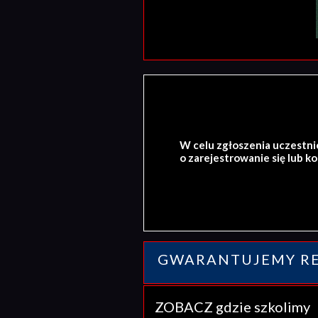
W celu zgłoszenia uczestni
o zarejestrowanie się lub k
GWARANTUJEMY RE
ZOBACZ gdzie szkolim