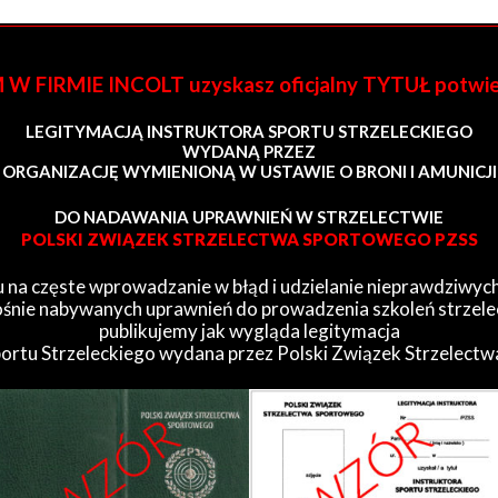
FIRMIE INCOLT uzyskasz oficjalny TYTUŁ potwi
LEGITYMACJĄ INSTRUKTORA SPORTU STRZELECKIEGO
WYDANĄ PRZEZ
ORGANIZACJĘ WYMIENIONĄ W USTAWIE O BRONI I AMUNICJI
DO NADAWANIA UPRAWNIEŃ W STRZELECTWIE
POLSKI ZWIĄZEK STRZELECTWA SPORTOWEGO PZSS
 na częste wprowadzanie w błąd i udzielanie nieprawdziwych
śnie nabywanych uprawnień do prowadzenia szkoleń strzele
publikujemy jak wygląda legitymacja
portu Strzeleckiego wydana przez Polski Związek Strzelect