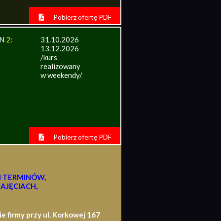
Pobierz ofertę PDF
IN
2
:
31.10.2026
13.12.2026
/kurs
realizowany
w weekendy/
Pobierz ofertę PDF
H TERMINÓW,
AJĘCIACH,
firmy przy ul. Korkowej 167