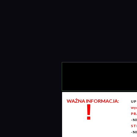
WAŻNA INFORMACJA:
UP
!
wy
PR
-N
ST
-N