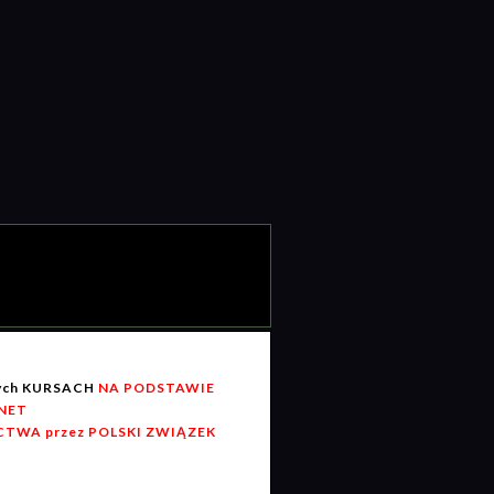
wych KURSACH
NA PODSTAWIE
RNET
TWA przez POLSKI ZWIĄZEK