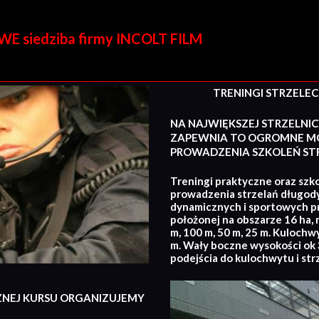
E siedziba firmy INCOLT FILM
TRENINGI STRZELECKI
NA NAJWIĘKSZEJ STRZELNIC
ZAPEWNIA TO OGROMNE MO
PROWADZENIA SZKOLEŃ STR
Treningi praktyczne oraz szko
prowadzenia strzelań długod
dynamicznych i sportowych p
położonej na obszarze 16 ha, 
m, 100 m, 50 m, 25 m. Kulochw
m. Wały boczne wysokości ok 3
podejścia do kulochwytu i str
ZNEJ KURSU ORGANIZUJEMY