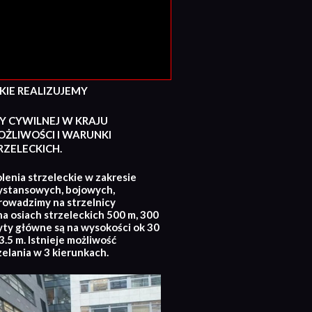
E REALIZUJEMY
Y CYWILNEJ W KRAJU
ŻLIWOŚCI I WARUNKI
ZELECKICH.
lenia strzeleckie w zakresie
ystansowych, bojowych,
rowadzimy na strzelnicy
na osiach strzeleckich 500 m, 300
yty główne są na wysokości ok 30
.5 m. Istnieje możliwość
zelania w 3 kierunkach.