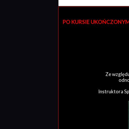
PO KURSIE UKOŃCZONYM W 
Ze względu
odno
Instruktora S