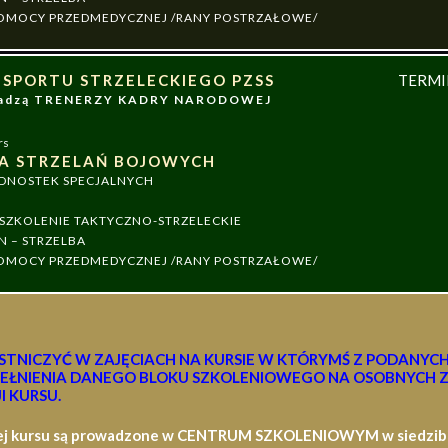
 POMOCY PRZEDMEDYCZNEJ /RANY POSTRZAŁOWE/
 SPORTU STRZELECKIEGO PZSS
TERM
owadzą TRENERZY KADRY NARODOWEJ
rs
A STRZELAŃ BOJOWYCH
EDNOSTEK SPECJALNYCH
ZKOLENIE TAKTYCZNO-STRZELECKIE
N – STRZELBA
 POMOCY PRZEDMEDYCZNEJ /RANY POSTRZAŁOWE/
STNICZYĆ W ZAJĘCIACH NA KURSIE W KTÓRYMŚ Z PODANYC
EŁNIENIA DANEGO BLOKU SZKOLENIOWEGO NA OSOBNYCH Z
I KURSU.
ej kursu są prowadzone w CENTRUM SZKOLENIOWYM w siedzibie 