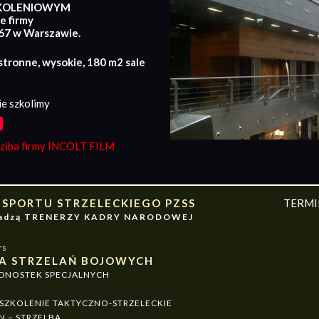
KOLENIOWYM
e firmy
167 w Warszawie.
stronne, wysokie, 180 m2 sale
e szkolimy
iba firmy INCOLT FILM
 SPORTU STRZELECKIEGO PZSS
TERM
owadzą TRENERZY KADRY NARODOWEJ
rs
A STRZELAŃ BOJOWYCH
EDNOSTEK SPECJALNYCH
ZKOLENIE TAKTYCZNO-STRZELECKIE
N – STRZELBA