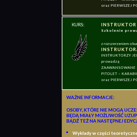
oraz PIERWSZEJ
KURS:
INSTRUKTOR
Szkolenie pr
z rozszerzeniem o ku
INSTRUKTOR
INSTRUKTORZY J
prowadzą
ZAAWANSOWANE S
PITOLET – KARABI
oraz PIERWSZEJ
WAŻNE INFORMACJE:
OSOBY, KTÓRE NIE MOGĄ UCZE
BĘDĄ MIAŁY MOŻLIWOŚĆ UZUP
BĄDŹ TEŻ NA NASTĘPNEJ EDYCJ
Wykłady w części teoretyczn