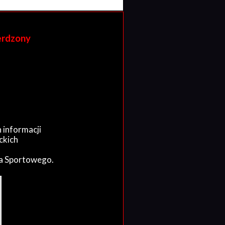
erdzony
 informacji
ckich
wa Sportowego.