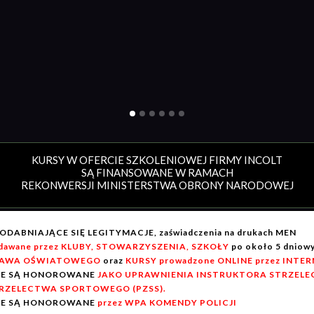
KURSY W OFERCIE SZKOLENIOWEJ FIRMY INCOLT
SĄ FINANSOWANE W RAMACH
REKONWERSJI MINISTERSTWA OBRONY NARODOWEJ
ODABNIAJĄCE SIĘ LEGITYMACJE, zaświadczenia na drukach MEN
dawane przez KLUBY, STOWARZYSZENIA, SZKOŁY
po około 5 dnio
AWA OŚWIATOWEGO
oraz
KURSY prowadzone ONLINE przez INTE
IE SĄ HONOROWANE
JAKO UPRAWNIENIA INSTRUKTORA STRZELEC
RZELECTWA SPORTOWEGO (PZSS).
IE SĄ HONOROWANE
przez WPA KOMENDY POLICJI