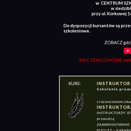
w CENTRUM SZ
w siedzibi
przy ul. Korkowej 
Do dyspozycji kursantów są prze
szkoleniowe.
ZOBACZ gdzi
SALE SZKOLENIOWE siedz
KURS:
INSTRUKTOR
Szkolenie pr
z rozszerzeniem o ku
INSTRUKTOR
INSTRUKTORZY J
prowadzą
ZAAWANSOWANE S
PITOLET – KARABI