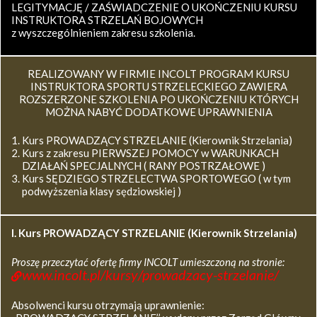
LEGITYMACJĘ / ZAŚWIADCZENIE O UKOŃCZENIU KURSU
INSTRUKTORA STRZELAŃ BOJOWYCH
z wyszczególnieniem zakresu szkolenia.
REALIZOWANY W FIRMIE INCOLT PROGRAM KURSU
INSTRUKTORA SPORTU STRZELECKIEGO ZAWIERA
ROZSZERZONE SZKOLENIA PO UKOŃCZENIU KTÓRYCH
MOŻNA NABYĆ DODATKOWE UPRAWNIENIA
Kurs PROWADZĄCY STRZELANIE (Kierownik Strzelania)
Kurs z zakresu PIERWSZEJ POMOCY w WARUNKACH
DZIAŁAŃ SPECJALNYCH ( RANY POSTRZAŁOWE )
Kurs SĘDZIEGO STRZELECTWA SPORTOWEGO ( w tym
podwyższenia klasy sędziowskiej )
I. Kurs
PROWADZĄCY STRZELANIE (Kierownik Strzelania)
Proszę przeczytać ofertę firmy INCOLT umieszczoną na stronie:
www.incolt.pl/kursy/prowadzacy-strzelanie/
Absolwenci kursu otrzymają uprawnienie: