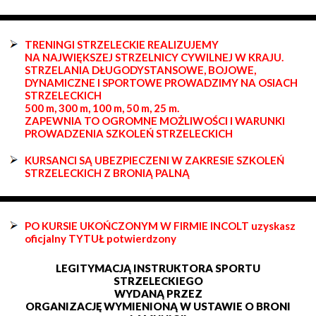
TRENINGI STRZELECKIE REALIZUJEMY
NA NAJWIĘKSZEJ STRZELNICY CYWILNEJ W KRAJU.
STRZELANIA DŁUGODYSTANSOWE, BOJOWE,
DYNAMICZNE I SPORTOWE PROWADZIMY NA OSIACH
STRZELECKICH
500 m, 300 m, 100 m, 50 m, 25 m.
ZAPEWNIA TO OGROMNE MOŻLIWOŚCI I WARUNKI
PROWADZENIA SZKOLEŃ STRZELECKICH
KURSANCI SĄ UBEZPIECZENI W ZAKRESIE SZKOLEŃ
STRZELECKICH Z BRONIĄ PALNĄ
PO KURSIE UKOŃCZONYM W FIRMIE INCOLT uzyskasz
oficjalny TYTUŁ potwierdzony
LEGITYMACJĄ INSTRUKTORA SPORTU
STRZELECKIEGO
WYDANĄ PRZEZ
ORGANIZACJĘ WYMIENIONĄ W USTAWIE O BRONI