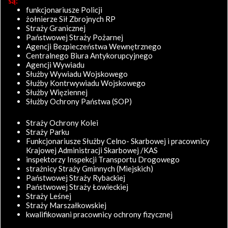
są:
funkcjonariusze Policji
żołnierze Sił Zbrojnych RP
Straży Granicznej
Państwowej Straży Pożarnej
Agencji Bezpieczeństwa Wewnętrznego
Centralnego Biura Antykorupcyjnego
Agencji Wywiadu
Służby Wywiadu Wojskowego
Służby Kontrwywiadu Wojskowego
Służby Więziennej
Służby Ochrony Państwa (SOP)
Straży Ochrony Kolei
Straży Parku
Funkcjonariusze Służby Celno- Skarbowej i pracownicy
Krajowej Administracji Skarbowej /KAS
inspektorzy Inspekcji Transportu Drogowego
strażnicy Straży Gminnych (Miejskich)
Państwowej Straży Rybackiej
Państwowej Straży Łowieckiej
Straży Leśnej
Straży Marszałkowskiej
kwalifikowani pracownicy ochrony fizycznej