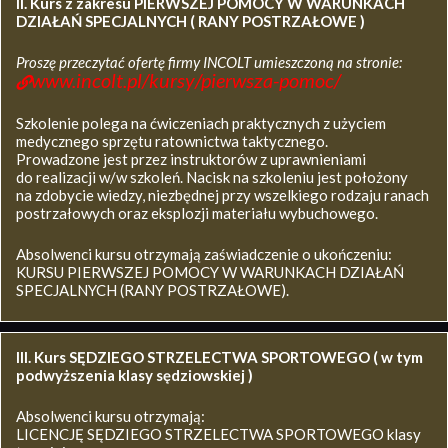
II. Kurs z zakresu
PIERWSZEJ POMOCY W WARUNKACH
DZIAŁAŃ SPECJALNYCH ( RANY POSTRZAŁOWE )
Proszę przeczytać ofertę firmy INCOLT umieszczoną na stronie:
www.incolt.pl/kursy/pierwsza-pomoc/
Szkolenie polega na ćwiczeniach praktycznych z użyciem
medycznego sprzętu ratownictwa taktycznego.
Prowadzone jest przez instruktorów z uprawnieniami
do realizacji w/w szkoleń. Nacisk na szkoleniu jest położony
na zdobycie wiedzy, niezbędnej przy wszelkiego rodzaju ranach
postrzałowych oraz eksplozji materiału wybuchowego.
Absolwenci kursu otrzymają zaświadczenie o ukończeniu:
KURSU PIERWSZEJ POMOCY W WARUNKACH DZIAŁAŃ
SPECJALNYCH (RANY POSTRZAŁOWE).
III. Kurs SĘDZIEGO STRZELECTWA SPORTOWEGO ( w tym
podwyższenia klasy sędziowskiej )
Absolwenci kursu otrzymają:
LICENCJĘ SĘDZIEGO STRZELECTWA SPORTOWEGO klasy