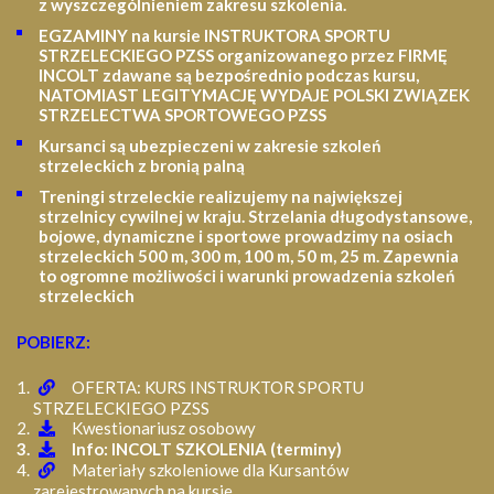
z wyszczególnieniem zakresu szkolenia
.
EGZAMINY na kursie INSTRUKTORA SPORTU
STRZELECKIEGO PZSS organizowanego przez FIRMĘ
INCOLT zdawane są bezpośrednio podczas kursu,
NATOMIAST LEGITYMACJĘ WYDAJE POLSKI ZWIĄZEK
STRZELECTWA SPORTOWEGO PZSS
Kursanci są ubezpieczeni w zakresie szkoleń
strzeleckich z bronią palną
Treningi strzeleckie realizujemy na największej
strzelnicy cywilnej w kraju. Strzelania długodystansowe,
bojowe, dynamiczne i sportowe prowadzimy na osiach
strzeleckich 500 m, 300 m, 100 m, 50 m, 25 m.
Zapewnia
to ogromne możliwości i warunki prowadzenia szkoleń
strzeleckich
POBIERZ:
OFERTA: KURS INSTRUKTOR SPORTU
STRZELECKIEGO PZSS
Kwestionariusz osobowy
Info: INCOLT SZKOLENIA (terminy)
Materiały szkoleniowe dla Kursantów
zarejestrowanych na kursie