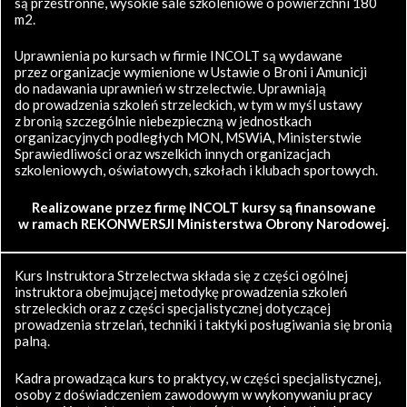
są przestronne, wysokie sale szkoleniowe o powierzchni 180
m2.
Uprawnienia po kursach w firmie INCOLT są wydawane
przez organizacje wymienione w Ustawie o Broni i Amunicji
do nadawania uprawnień w strzelectwie. Uprawniają
do prowadzenia szkoleń strzeleckich, w tym w myśl ustawy
z bronią szczególnie niebezpieczną w jednostkach
organizacyjnych podległych MON, MSWiA, Ministerstwie
Sprawiedliwości oraz wszelkich innych organizacjach
szkoleniowych, oświatowych, szkołach i klubach sportowych.
Realizowane przez firmę INCOLT kursy są finansowane
w ramach REKONWERSJI Ministerstwa Obrony Narodowej.
Kurs Instruktora Strzelectwa składa się z części ogólnej
instruktora obejmującej metodykę prowadzenia szkoleń
strzeleckich oraz z części specjalistycznej dotyczącej
prowadzenia strzelań, techniki i taktyki posługiwania się bronią
palną.
Kadra prowadząca kurs to praktycy, w części specjalistycznej,
osoby z doświadczeniem zawodowym w wykonywaniu pracy