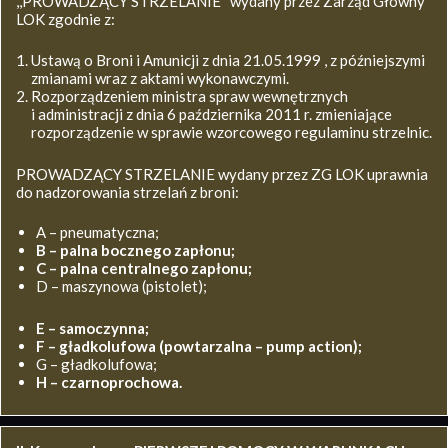
,,PROWADZĄCY STRZELANIE’’ wydany przez Zarząd Główny
LOK zgodnie z:
Ustawą o Broni i Amunicji z dnia 21.05.1999 , z późniejszymi
zmianami wraz z aktami wykonawczymi.
Rozporządzeniem ministra spraw wewnętrznych
i administracji z dnia 6 października 2011 r. zmieniające
rozporządzenie w sprawie wzorcowego regulaminu strzelnic.
PROWADZĄCY STRZELANIE wydany przez ZG LOK uprawnia
do nadzorowania strzelań z broni:
A – pneumatyczna;
B – palna bocznego zapłonu;
C – palna centralnego zapłonu;
D – maszynowa (pistolet);
E – samoczynna;
F – gładkolufowa (powtarzalna – pump action);
G – gładkolufowa;
H – czarnoprochowa.