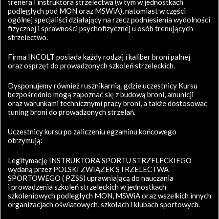
trenera i instruktora strzelectwa (w tym w jednostkach
podległych pod MON oraz MSWiA), natomiast w części
ogólnej specjaliści działający na rzecz podniesienia wydolności
fizycznej i sprawności psychofizycznej u osób trenujących
strzelectwo.
Firma INCOLT posiada każdy rodzaj i kaliber broni palnej
oraz osprzęt do prowadzonych szkoleń strzeleckich.
Dysponujemy również rusznikarnią, gdzie uczestnicy Kursu
bezpośrednio mogą zapoznać się z budową broni, amunicji
oraz warunkami technicznymi pracy broni, a także dostosować
tuning broni do prowadzonych strzelań.
Uczestnicy kursu po zaliczeniu egzaminu końcowego
otrzymują:
Legitymację INSTRUKTORA SPORTU STRZELECKIEGO
wydaną przez POLSKI ZWIĄZEK STRZELECTWA
SPORTOWEGO ( PZSS) uprawniającą do nauczania
i prowadzenia szkoleń strzeleckich w jednostkach
szkoleniowych podległych MON, MSWiA oraz wszelkich innych
organizacjach oświatowych, szkołach i klubach sportowych.