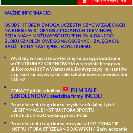
Pobierz ofertę PDF
WAŻNE INFORMACJE:
OSOBY, KTÓRE NIE MOGĄ UCZESTNICZYĆ W ZAJĘCIACH
NA KURSIE W KTÓRYMŚ Z PODANYCH TERMINÓW,
BĘDĄ MIAŁY MOŻLIWOŚĆ UZUPEŁNIENIA DANEGO
BLOKU SZKOLENIOWEGO NA OSOBNYCH ZAJĘCIACH,
BĄDŹ TEŻ NA NASTĘPNEJ EDYCJI KURSU.
Wykłady w części teoretycznej kursu są prowadzone
w CENTRUM SZKOLENIOWYM w siedzibie firmy przy
ul. Korkowej 167 w Warszawie. Do dyspozycji kursantów
są przestronne, wysokie sale szkoleniowe o powierzchni
180 m2.
FILM SALE
ZOBACZ gdzie szkolimy
SZKOLENIOWE siedziba firmy INCOLT
Po ukończeniu tego kursu uzyskasz oficjalny tytuł
i LEGITYMACJĘ
INSTRUKTORA SPORTU
STRZELECKIEGO wydaną przez PZSS
Po ukończeniu tego kursu otrzymasz LEGITYMACJĘ
INSTRUKTORA STRZELAŃ BOJOWYCH / Zaświadczenie