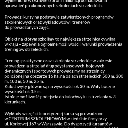
wymienione w Ustawie o broni i amunicji do nadawania
uprawnień po ukończonych szkoleniach strzeleckich.
Prowadzi kursy na podstawie zatwierdzonych programów
szkoleniowych oraz wykładowców i trenerów
do prowadzonych zajęć.
Obiekt na którym szkolimy to największa strzelnica cywilna
w kraju – zapewnia ogromne możliwości i warunki prowadzenia
treningów strzeleckich.
Treningi praktyczne oraz szkolenia strzeleckie w zakresie
prowadzenia strzelań długodystansowych, bojowych,
dynamicznych i sportowych prowadzimy na strzelnicy
położonej na obszarze 16 ha, na osiach strzeleckich 500 m, 300
m, 100 m, 50 m, 25 m.
Kulochwyty główne są na wysokości ok 30 m. Wały boczne
wysokości ok 3.5 m.
Istnieje możliwość podejścia do kulochwytu i strzelania w 3
kierunkach.
Wykłady w części teoretycznej kursu są prowadzone
w CENTRUM SZKOLENIOWYM w siedzibie firmy przy
ul. Korkowej 167 w Warszawie. Do dyspozycji kursantów