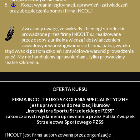
Koszt wydania legitymacji, uprawnień i zaświadczeń
oraz ubezpieczenia ponosi firma INCOLT
Zwracamy uwagę, że wykłady i treningi strzeleckie
prowadzone przez firmę INCOLT są realizowane
przez osoby z unikalną wiedzą i doświadczeniem
zawodowym w posługiwaniu się bronią palną, wynika
stąd wysoki poziom szkoleń i prawidłowe warunki prowadzenia
zajęć. My nie handlujemy uprawnieniami, tylko prowadzimy
realne szkolenia.
OFERTA KURSU
FIRMA INCOLT EURO SZKOLENIA SPECJALISTYCZNE
jest uprawniona do realizacji kursów
„Instruktora Sportu Strzeleckiego PZSS”
zakończonych wydaniem uprawnienia przez Polski Związek
Strzelectwa Sportowego PZSS
INCOLT jest firmą autoryzowaną przez organizacje