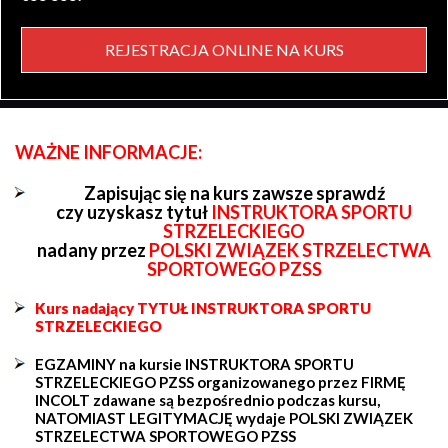
REJESTRACJA ONLINE NA KURS
WAŻNE INFORMACJE:
Zapisując się na kurs zawsze sprawdź
czy uzyskasz tytuł
INSTRUKTORA SPORTU
STRZELECKIEGO
nadany przez
POLSKI ZWIĄZEK STRZELECTWA
SPORTOWEGO PZSS
Kurs nadający TYTUŁ INSTRUKTORA SPORTU
STRZELECKIEGO
EGZAMINY na kursie INSTRUKTORA SPORTU
STRZELECKIEGO PZSS organizowanego przez FIRMĘ
INCOLT zdawane są bezpośrednio podczas kursu,
NATOMIAST LEGITYMACJĘ wydaje POLSKI ZWIĄZEK
STRZELECTWA SPORTOWEGO PZSS