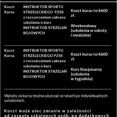
Koszt
INSTRUKTOR SPORTU
Koszt kursu to 4600
Kursu
STRZELECKIEGO PZSS
zł.
z rozszerzeniem zakresu
szkolenia o kurs
Weekendowy
INSTRUKTOR STRZELAŃ
(szkolenia w soboty
BOJOWYCH
i niedziele)
Koszt
INSTRUKTOR SPORTU
Koszt kursu to 4600
Kursu
STRZELECKIEGO PZSS
zł.
z rozszerzeniem zakresu
szkolenia o kurs
Kurs Stacjonarny
INSTRUKTOR STRZELAŃ
(szkolenia
BOJOWYCH
w tygodniu)
Wpłaty za kursy można uiszczać w ratach po indywidualnych
ustaleniach.
Koszt może ulec zmianie w zależności
od zespołu szkolonych osób, po dodatkowych