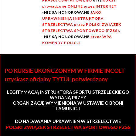
PRAWA OŚWIATOWEGO
oraz
KURSY
prowadzone ONLINE przez INTERNET
-NIE SĄ HONOROWANE
JAKO
UPRAWNIENIA INSTRUKTORA
STRZELECTWA przez POLSKI ZWIĄZEK
STRZELECTWA SPORTOWEGO (PZSS).
-NIE SĄ HONOROWANE
przez WPA
KOMENDY POLICJI
PO KURSIE UKOŃCZONYM W FIRMIE INCOLT
uzyskasz oficjalny TYTUŁ potwierdzony
LEGITYMACJĄ INSTRUKTORA SPORTU STRZELECKIEGO
WYDANĄ PRZEZ
ORGANIZACJĘ WYMIENIONĄ W USTAWIE O BRONI
I AMUNICJI
DO NADAWANIA UPRAWNIEŃ W STRZELECTWIE
POLSKI ZWIĄZEK STRZELECTWA SPORTOWEGO PZSS