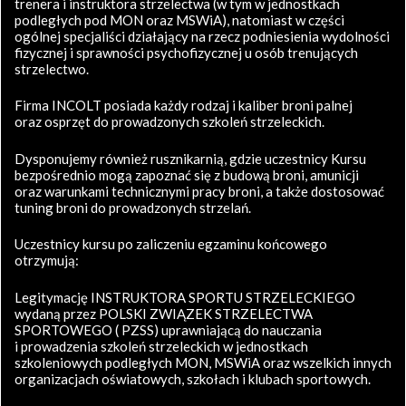
trenera i instruktora strzelectwa (w tym w jednostkach
podległych pod MON oraz MSWiA), natomiast w części
ogólnej specjaliści działający na rzecz podniesienia wydolności
fizycznej i sprawności psychofizycznej u osób trenujących
strzelectwo.
Firma INCOLT posiada każdy rodzaj i kaliber broni palnej
oraz osprzęt do prowadzonych szkoleń strzeleckich.
Dysponujemy również rusznikarnią, gdzie uczestnicy Kursu
bezpośrednio mogą zapoznać się z budową broni, amunicji
oraz warunkami technicznymi pracy broni, a także dostosować
tuning broni do prowadzonych strzelań.
Uczestnicy kursu po zaliczeniu egzaminu końcowego
otrzymują:
Legitymację INSTRUKTORA SPORTU STRZELECKIEGO
wydaną przez POLSKI ZWIĄZEK STRZELECTWA
SPORTOWEGO ( PZSS) uprawniającą do nauczania
i prowadzenia szkoleń strzeleckich w jednostkach
szkoleniowych podległych MON, MSWiA oraz wszelkich innych
organizacjach oświatowych, szkołach i klubach sportowych.