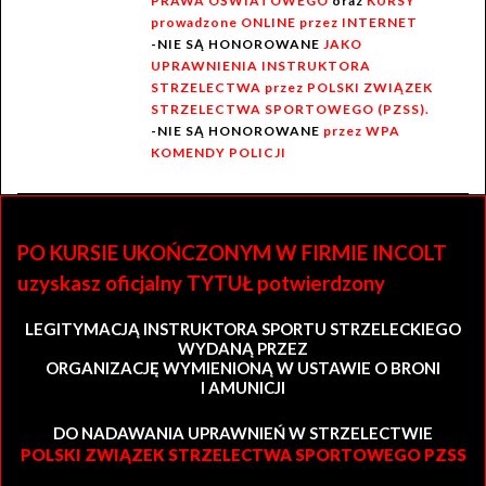
PRAWA OŚWIATOWEGO
oraz
KURSY
prowadzone ONLINE przez INTERNET
-NIE SĄ HONOROWANE
JAKO
UPRAWNIENIA INSTRUKTORA
STRZELECTWA przez POLSKI ZWIĄZEK
STRZELECTWA SPORTOWEGO (PZSS).
-NIE SĄ HONOROWANE
przez WPA
KOMENDY POLICJI
PO KURSIE UKOŃCZONYM W FIRMIE INCOLT
uzyskasz oficjalny TYTUŁ potwierdzony
LEGITYMACJĄ INSTRUKTORA SPORTU STRZELECKIEGO
WYDANĄ PRZEZ
ORGANIZACJĘ WYMIENIONĄ W USTAWIE O BRONI
I AMUNICJI
DO NADAWANIA UPRAWNIEŃ W STRZELECTWIE
POLSKI ZWIĄZEK STRZELECTWA SPORTOWEGO PZSS