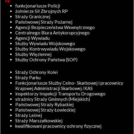
są:
funkcjonariusze Policji
żołnierze Sił Zbrojnych RP
Straży Granicznej
Państwowej Straży Pożarnej
Agencji Bezpieczeństwa Wewnętrznego
Centralnego Biura Antykorupcyjnego
Agencji Wywiadu
Służby Wywiadu Wojskowego
Służby Kontrwywiadu Wojskowego
Służby Więziennej
Służby Ochrony Państwa (SOP)
Straży Ochrony Kolei
Straży Parku
Funkcjonariusze Służby Celno- Skarbowej i pracownicy
Krajowej Administracji Skarbowej /KAS
inspektorzy Inspekcji Transportu Drogowego
strażnicy Straży Gminnych (Miejskich)
Państwowej Straży Rybackiej
Państwowej Straży Łowieckiej
Straży Leśnej
Straży Marszałkowskiej
kwalifikowani pracownicy ochrony fizycznej