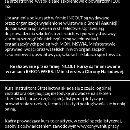
są przestronne, wysokie sale szkoleniowe o powierzchni 180
m2.
Uprawnienia po kursach w firmie INCOLT są wydawane
przez organizacje wymienione w Ustawie o Broni i Amunicji
do nadawania uprawnień w strzelectwie. Uprawniają
do prowadzenia szkoleń strzeleckich, w tym w myśl ustawy
z bronią szczególnie niebezpieczną w jednostkach
organizacyjnych podległych MON, MSWiA, Ministerstwie
Sprawiedliwości oraz wszelkich innych organizacjach
szkoleniowych, oświatowych, szkołach i klubach sportowych.
Realizowane przez firmę INCOLT kursy są finansowane
w ramach REKONWERSJI Ministerstwa Obrony Narodowej.
Kurs Instruktora Strzelectwa składa się z części ogólnej
instruktora obejmującej metodykę prowadzenia szkoleń
strzeleckich oraz z części specjalistycznej dotyczącej
prowadzenia strzelań, techniki i taktyki posługiwania się bronią
palną.
Kadra prowadząca kurs to praktycy, w części specjalistycznej,
osoby z doświadczeniem zawodowym w wykonywaniu pracy