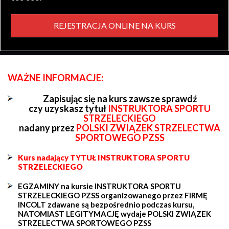
REJESTRACJA ONLINE NA KURS
WAŻNE INFORMACJE:
Zapisując się na kurs zawsze sprawdź
czy uzyskasz tytuł
INSTRUKTORA SPORTU
STRZELECKIEGO
nadany przez
POLSKI ZWIĄZEK STRZELECTWA
SPORTOWEGO PZSS
Kurs nadający TYTUŁ INSTRUKTORA SPORTU
STRZELECKIEGO
EGZAMINY na kursie INSTRUKTORA SPORTU
STRZELECKIEGO PZSS organizowanego przez FIRMĘ
INCOLT zdawane są bezpośrednio podczas kursu,
NATOMIAST LEGITYMACJĘ wydaje POLSKI ZWIĄZEK
STRZELECTWA SPORTOWEGO PZSS