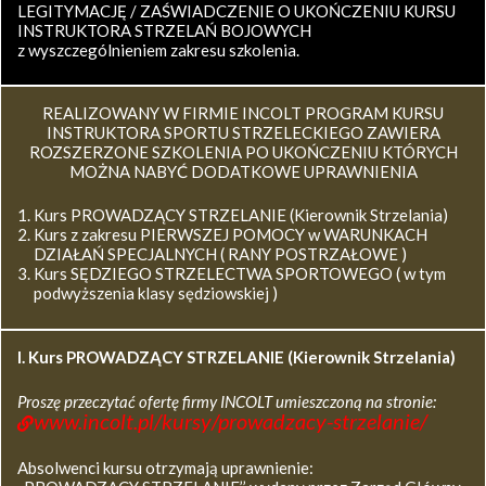
LEGITYMACJĘ / ZAŚWIADCZENIE O UKOŃCZENIU KURSU
INSTRUKTORA STRZELAŃ BOJOWYCH
z wyszczególnieniem zakresu szkolenia.
REALIZOWANY W FIRMIE INCOLT PROGRAM KURSU
INSTRUKTORA SPORTU STRZELECKIEGO ZAWIERA
ROZSZERZONE SZKOLENIA PO UKOŃCZENIU KTÓRYCH
MOŻNA NABYĆ DODATKOWE UPRAWNIENIA
Kurs PROWADZĄCY STRZELANIE (Kierownik Strzelania)
Kurs z zakresu PIERWSZEJ POMOCY w WARUNKACH
DZIAŁAŃ SPECJALNYCH ( RANY POSTRZAŁOWE )
Kurs SĘDZIEGO STRZELECTWA SPORTOWEGO ( w tym
podwyższenia klasy sędziowskiej )
I. Kurs
PROWADZĄCY STRZELANIE (Kierownik Strzelania)
Proszę przeczytać ofertę firmy INCOLT umieszczoną na stronie:
www.incolt.pl/kursy/prowadzacy-strzelanie/
Absolwenci kursu otrzymają uprawnienie: