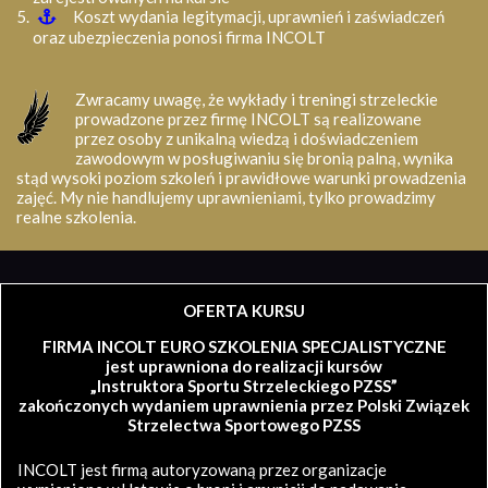
Koszt wydania legitymacji, uprawnień i zaświadczeń
oraz ubezpieczenia ponosi firma INCOLT
Zwracamy uwagę, że wykłady i treningi strzeleckie
prowadzone przez firmę INCOLT są realizowane
przez osoby z unikalną wiedzą i doświadczeniem
zawodowym w posługiwaniu się bronią palną, wynika
stąd wysoki poziom szkoleń i prawidłowe warunki prowadzenia
zajęć. My nie handlujemy uprawnieniami, tylko prowadzimy
realne szkolenia.
OFERTA KURSU
FIRMA INCOLT EURO SZKOLENIA SPECJALISTYCZNE
jest uprawniona do realizacji kursów
„Instruktora Sportu Strzeleckiego PZSS”
zakończonych wydaniem uprawnienia przez Polski Związek
Strzelectwa Sportowego PZSS
INCOLT jest firmą autoryzowaną przez organizacje