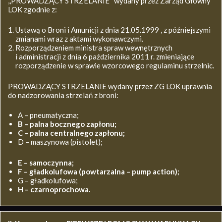
,,PROWADZĄCY STRZELANIE’’ wydany przez Zarząd Główny
LOK zgodnie z:
Ustawą o Broni i Amunicji z dnia 21.05.1999 , z późniejszymi
zmianami wraz z aktami wykonawczymi.
Rozporządzeniem ministra spraw wewnętrznych
i administracji z dnia 6 października 2011 r. zmieniające
rozporządzenie w sprawie wzorcowego regulaminu strzelnic.
PROWADZĄCY STRZELANIE wydany przez ZG LOK uprawnia
do nadzorowania strzelań z broni:
A – pneumatyczna;
B – palna bocznego zapłonu;
C – palna centralnego zapłonu;
D – maszynowa (pistolet);
E – samoczynna;
F – gładkolufowa (powtarzalna – pump action);
G – gładkolufowa;
H – czarnoprochowa.