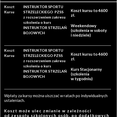
Koszt
INSTRUKTOR SPORTU
Koszt kursu to 4600
Kursu
STRZELECKIEGO PZSS
zł.
z rozszerzeniem zakresu
szkolenia o kurs
Weekendowy
INSTRUKTOR STRZELAŃ
(szkolenia w soboty
BOJOWYCH
i niedziele)
Koszt
INSTRUKTOR SPORTU
Koszt kursu to 4600
Kursu
STRZELECKIEGO PZSS
zł.
z rozszerzeniem zakresu
szkolenia o kurs
Kurs Stacjonarny
INSTRUKTOR STRZELAŃ
(szkolenia
BOJOWYCH
w tygodniu)
Wpłaty za kursy można uiszczać w ratach po indywidualnych
ustaleniach.
Koszt może ulec zmianie w zależności
od zespołu szkolonych osób, po dodatkowych