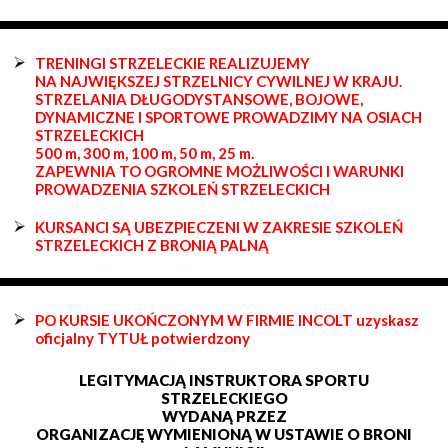
TRENINGI STRZELECKIE REALIZUJEMY
NA NAJWIĘKSZEJ STRZELNICY CYWILNEJ W KRAJU.
STRZELANIA DŁUGODYSTANSOWE, BOJOWE,
DYNAMICZNE I SPORTOWE PROWADZIMY NA OSIACH
STRZELECKICH
500 m, 300 m, 100 m, 50 m, 25 m.
ZAPEWNIA TO OGROMNE MOŻLIWOŚCI I WARUNKI
PROWADZENIA SZKOLEŃ STRZELECKICH
KURSANCI SĄ UBEZPIECZENI W ZAKRESIE SZKOLEŃ
STRZELECKICH Z BRONIĄ PALNĄ
PO KURSIE UKOŃCZONYM W FIRMIE INCOLT uzyskasz
oficjalny TYTUŁ potwierdzony
LEGITYMACJĄ INSTRUKTORA SPORTU
STRZELECKIEGO
WYDANĄ PRZEZ
ORGANIZACJĘ WYMIENIONĄ W USTAWIE O BRONI