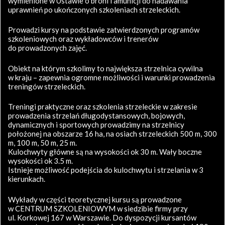
wymienione w Ustawie o broni i amunicji do nadawania
uprawnień po ukończonych szkoleniach strzeleckich.
Prowadzi kursy na podstawie zatwierdzonych programów
szkoleniowych oraz wykładowców i trenerów
do prowadzonych zajęć.
Obiekt na którym szkolimy to największa strzelnica cywilna
w kraju – zapewnia ogromne możliwości i warunki prowadzenia
treningów strzeleckich.
Treningi praktyczne oraz szkolenia strzeleckie w zakresie
prowadzenia strzelań długodystansowych, bojowych,
dynamicznych i sportowych prowadzimy na strzelnicy
położonej na obszarze 16 ha, na osiach strzeleckich 500 m, 300
m, 100 m, 50 m, 25 m.
Kulochwyty główne są na wysokości ok 30 m. Wały boczne
wysokości ok 3.5 m.
Istnieje możliwość podejścia do kulochwytu i strzelania w 3
kierunkach.
Wykłady w części teoretycznej kursu są prowadzone
w CENTRUM SZKOLENIOWYM w siedzibie firmy przy
ul. Korkowej 167 w Warszawie. Do dyspozycji kursantów