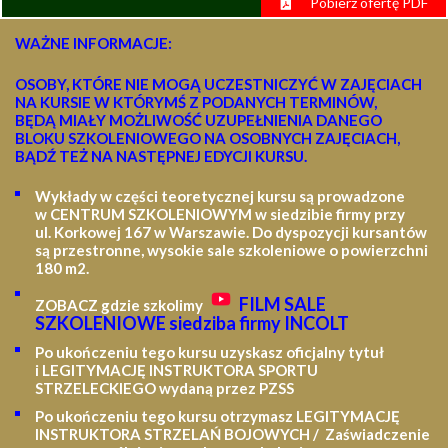
Pobierz ofertę PDF
WAŻNE INFORMACJE:
OSOBY, KTÓRE NIE MOGĄ UCZESTNICZYĆ W ZAJĘCIACH
NA KURSIE W KTÓRYMŚ Z PODANYCH TERMINÓW,
BĘDĄ MIAŁY MOŻLIWOŚĆ UZUPEŁNIENIA DANEGO
BLOKU SZKOLENIOWEGO NA OSOBNYCH ZAJĘCIACH,
BĄDŹ TEŻ NA NASTĘPNEJ EDYCJI KURSU.
Wykłady w części teoretycznej kursu są prowadzone
w CENTRUM SZKOLENIOWYM w siedzibie firmy przy
ul. Korkowej 167 w Warszawie. Do dyspozycji kursantów
są przestronne, wysokie sale szkoleniowe o powierzchni
180 m2.
FILM SALE
ZOBACZ gdzie szkolimy
SZKOLENIOWE siedziba firmy INCOLT
Po ukończeniu tego kursu uzyskasz oficjalny tytuł
i LEGITYMACJĘ
INSTRUKTORA SPORTU
STRZELECKIEGO wydaną przez PZSS
Po ukończeniu tego kursu otrzymasz LEGITYMACJĘ
INSTRUKTORA STRZELAŃ BOJOWYCH / Zaświadczenie