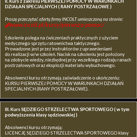
II. Kurs z zakresu
PIERWSZEJ POMOCY W WARUNKACH
DZIAŁAŃ SPECJALNYCH ( RANY POSTRZAŁOWE )
Proszę przeczytać ofertę firmy INCOLT umieszczoną na stronie:
www.incolt.pl/kursy/pierwsza-pomoc/
Szkolenie polega na ćwiczeniach praktycznych z użyciem
medycznego sprzętu ratownictwa taktycznego.
Prowadzone jest przez instruktorów z uprawnieniami
do realizacji w/w szkoleń. Nacisk na szkoleniu jest położony
na zdobycie wiedzy, niezbędnej przy wszelkiego rodzaju ranach
postrzałowych oraz eksplozji materiału wybuchowego.
Absolwenci kursu otrzymają zaświadczenie o ukończeniu:
KURSU PIERWSZEJ POMOCY W WARUNKACH DZIAŁAŃ
SPECJALNYCH (RANY POSTRZAŁOWE).
III. Kurs SĘDZIEGO STRZELECTWA SPORTOWEGO ( w tym
podwyższenia klasy sędziowskiej )
Absolwenci kursu otrzymają:
LICENCJĘ SĘDZIEGO STRZELECTWA SPORTOWEGO klasy