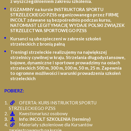
z wyszczególnieniem zakresu szkolenia
.
EGZAMINY na kursie INSTRUKTORA SPORTU
STRZELECKIEGO PZSS organizowanego przez FIRMĘ
INCOLT zdawane są bezpośrednio podczas kursu,
NATOMIAST LEGITYMACJĘ WYDAJE POLSKI ZWIĄZEK
STRZELECTWA SPORTOWEGO PZSS
Kursanci są ubezpieczeni w zakresie szkoleń
strzeleckich z bronią palną
Treningi strzeleckie realizujemy na największej
strzelnicy cywilnej w kraju. Strzelania długodystansowe,
bojowe, dynamiczne i sportowe prowadzimy na osiach
strzeleckich 500 m, 300 m, 100 m, 50 m, 25 m.
Zapewnia
to ogromne możliwości i warunki prowadzenia szkoleń
strzeleckich
POBIERZ:
OFERTA: KURS INSTRUKTOR SPORTU
STRZELECKIEGO PZSS
Kwestionariusz osobowy
Info: INCOLT SZKOLENIA (terminy)
Materiały szkoleniowe dla Kursantów
zarejestrowanych na kursie