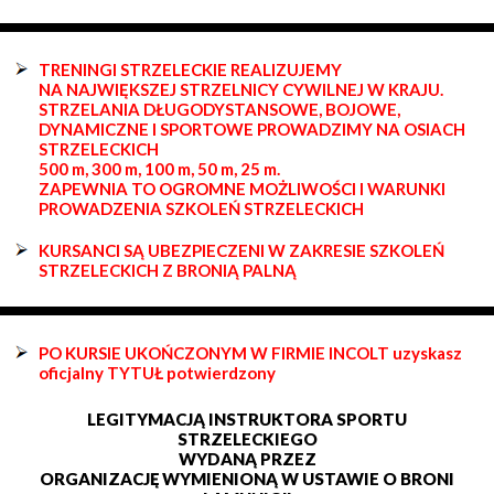
TRENINGI STRZELECKIE REALIZUJEMY
NA NAJWIĘKSZEJ STRZELNICY CYWILNEJ W KRAJU.
STRZELANIA DŁUGODYSTANSOWE, BOJOWE,
DYNAMICZNE I SPORTOWE PROWADZIMY NA OSIACH
STRZELECKICH
500 m, 300 m, 100 m, 50 m, 25 m.
ZAPEWNIA TO OGROMNE MOŻLIWOŚCI I WARUNKI
PROWADZENIA SZKOLEŃ STRZELECKICH
KURSANCI SĄ UBEZPIECZENI W ZAKRESIE SZKOLEŃ
STRZELECKICH Z BRONIĄ PALNĄ
PO KURSIE UKOŃCZONYM W FIRMIE INCOLT uzyskasz
oficjalny TYTUŁ potwierdzony
LEGITYMACJĄ INSTRUKTORA SPORTU
STRZELECKIEGO
WYDANĄ PRZEZ
ORGANIZACJĘ WYMIENIONĄ W USTAWIE O BRONI