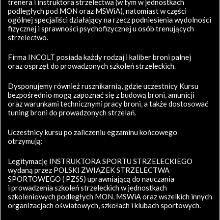
trenera i instruktora strzelectwa (w tym w jednostkach
podległych pod MON oraz MSWiA), natomiast w części
ogólnej specjaliści działający na rzecz podniesienia wydolności
fizycznej i sprawności psychofizycznej u osób trenujących
strzelectwo.
Firma INCOLT posiada każdy rodzaj i kaliber broni palnej
oraz osprzęt do prowadzonych szkoleń strzeleckich.
Dysponujemy również rusznikarnią, gdzie uczestnicy Kursu
bezpośrednio mogą zapoznać się z budową broni, amunicji
oraz warunkami technicznymi pracy broni, a także dostosować
tuning broni do prowadzonych strzelań.
Uczestnicy kursu po zaliczeniu egzaminu końcowego
otrzymują:
Legitymację INSTRUKTORA SPORTU STRZELECKIEGO
wydaną przez POLSKI ZWIĄZEK STRZELECTWA
SPORTOWEGO ( PZSS) uprawniającą do nauczania
i prowadzenia szkoleń strzeleckich w jednostkach
szkoleniowych podległych MON, MSWiA oraz wszelkich innych
organizacjach oświatowych, szkołach i klubach sportowych.