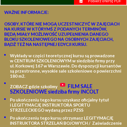
Pobierz ofertę PDF
WAŻNE INFORMACJE:
OSOBY, KTÓRE NIE MOGĄ UCZESTNICZYĆ W ZAJĘCIACH
NA KURSIE W KTÓRYMŚ Z PODANYCH TERMINÓW,
BĘDĄ MIAŁY MOŻLIWOŚĆ UZUPEŁNIENIA DANEGO
BLOKU SZKOLENIOWEGO NA OSOBNYCH ZAJĘCIACH,
BĄDŹ TEŻ NA NASTĘPNEJ EDYCJI KURSU.
Wykłady w części teoretycznej kursu są prowadzone
w CENTRUM SZKOLENIOWYM w siedzibie firmy przy
ul. Korkowej 167 w Warszawie. Do dyspozycji kursantów
są przestronne, wysokie sale szkoleniowe o powierzchni
180 m2.
FILM SALE
ZOBACZ gdzie szkolimy
SZKOLENIOWE siedziba firmy INCOLT
Po ukończeniu tego kursu uzyskasz oficjalny tytuł
i LEGITYMACJĘ
INSTRUKTORA SPORTU
STRZELECKIEGO wydaną przez PZSS
Po ukończeniu tego kursu otrzymasz LEGITYMACJĘ
INSTRUKTORA STRZELAŃ BOJOWYCH / Zaświadczenie