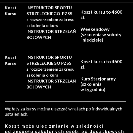
Koszt
INSTRUKTOR SPORTU
Koszt kursu to 4600
Kursu
STRZELECKIEGO PZSS
zł.
z rozszerzeniem zakresu
szkolenia o kurs
Weekendowy
INSTRUKTOR STRZELAŃ
(szkolenia w soboty
BOJOWYCH
i niedziele)
Koszt
INSTRUKTOR SPORTU
Koszt kursu to 4600
Kursu
STRZELECKIEGO PZSS
zł.
z rozszerzeniem zakresu
szkolenia o kurs
Kurs Stacjonarny
INSTRUKTOR STRZELAŃ
(szkolenia
BOJOWYCH
w tygodniu)
Wpłaty za kursy można uiszczać w ratach po indywidualnych
ustaleniach.
Koszt może ulec zmianie w zależności
od zespołu szkolonych osób, po dodatkowych