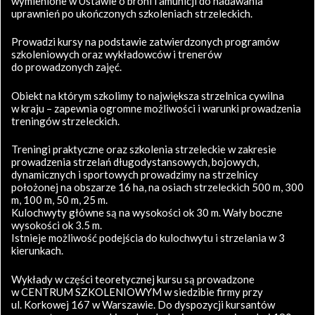
wymienione w Ustawie o broni i amunicji do nadawania
uprawnień po ukończonych szkoleniach strzeleckich.
Prowadzi kursy na podstawie zatwierdzonych programów
szkoleniowych oraz wykładowców i trenerów
do prowadzonych zajęć.
Obiekt na którym szkolimy to największa strzelnica cywilna
w kraju – zapewnia ogromne możliwości i warunki prowadzenia
treningów strzeleckich.
Treningi praktyczne oraz szkolenia strzeleckie w zakresie
prowadzenia strzelań długodystansowych, bojowych,
dynamicznych i sportowych prowadzimy na strzelnicy
położonej na obszarze 16 ha, na osiach strzeleckich 500 m, 300
m, 100 m, 50 m, 25 m.
Kulochwyty główne są na wysokości ok 30 m. Wały boczne
wysokości ok 3.5 m.
Istnieje możliwość podejścia do kulochwytu i strzelania w 3
kierunkach.
Wykłady w części teoretycznej kursu są prowadzone
w CENTRUM SZKOLENIOWYM w siedzibie firmy przy
ul. Korkowej 167 w Warszawie. Do dyspozycji kursantów