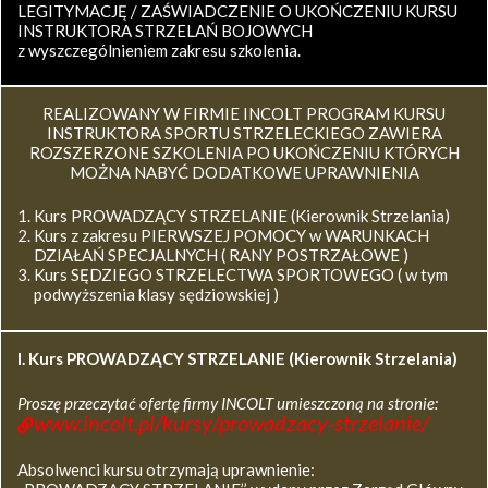
LEGITYMACJĘ / ZAŚWIADCZENIE O UKOŃCZENIU KURSU
INSTRUKTORA STRZELAŃ BOJOWYCH
z wyszczególnieniem zakresu szkolenia.
REALIZOWANY W FIRMIE INCOLT PROGRAM KURSU
INSTRUKTORA SPORTU STRZELECKIEGO ZAWIERA
ROZSZERZONE SZKOLENIA PO UKOŃCZENIU KTÓRYCH
MOŻNA NABYĆ DODATKOWE UPRAWNIENIA
Kurs PROWADZĄCY STRZELANIE (Kierownik Strzelania)
Kurs z zakresu PIERWSZEJ POMOCY w WARUNKACH
DZIAŁAŃ SPECJALNYCH ( RANY POSTRZAŁOWE )
Kurs SĘDZIEGO STRZELECTWA SPORTOWEGO ( w tym
podwyższenia klasy sędziowskiej )
I. Kurs
PROWADZĄCY STRZELANIE (Kierownik Strzelania)
Proszę przeczytać ofertę firmy INCOLT umieszczoną na stronie:
www.incolt.pl/kursy/prowadzacy-strzelanie/
Absolwenci kursu otrzymają uprawnienie: