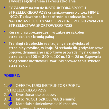
z wyszczególnieniem zakresu szkolenia
.
EGZAMINY na kursie INSTRUKTORA SPORTU
STRZELECKIEGO PZSS organizowanego przez FIRMĘ
INCOLT zdawane są bezpośrednio podczas kursu,
NATOMIAST LEGITYMACJĘ WYDAJE POLSKI ZWIĄZEK
STRZELECTWA SPORTOWEGO PZSS
Kursanci są ubezpieczeni w zakresie szkoleń
strzeleckich z bronią palną
Treningi strzeleckie realizujemy na największej
strzelnicy cywilnej w kraju. Strzelania długodystansowe,
bojowe, dynamiczne i sportowe prowadzimy na osiach
strzeleckich 500 m, 300 m, 100 m, 50 m, 25 m.
Zapewnia
to ogromne możliwości i warunki prowadzenia szkoleń
strzeleckich
POBIERZ:
OFERTA: KURS INSTRUKTOR SPORTU
STRZELECKIEGO PZSS
Kwestionariusz osobowy
Info: INCOLT SZKOLENIA (terminy)
Materiały szkoleniowe dla Kursantów
zarejestrowanych na kursie