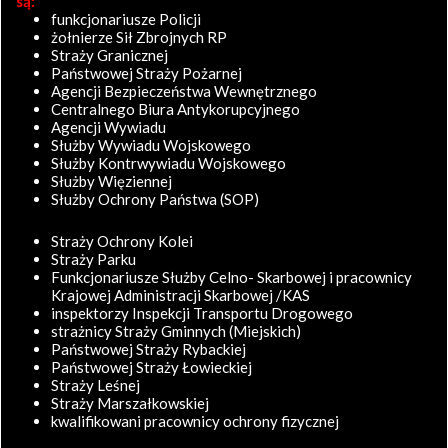
są:
funkcjonariusze Policji
żołnierze Sił Zbrojnych RP
Straży Granicznej
Państwowej Straży Pożarnej
Agencji Bezpieczeństwa Wewnętrznego
Centralnego Biura Antykorupcyjnego
Agencji Wywiadu
Służby Wywiadu Wojskowego
Służby Kontrwywiadu Wojskowego
Służby Więziennej
Służby Ochrony Państwa (SOP)
Straży Ochrony Kolei
Straży Parku
Funkcjonariusze Służby Celno- Skarbowej i pracownicy
Krajowej Administracji Skarbowej /KAS
inspektorzy Inspekcji Transportu Drogowego
strażnicy Straży Gminnych (Miejskich)
Państwowej Straży Rybackiej
Państwowej Straży Łowieckiej
Straży Leśnej
Straży Marszałkowskiej
kwalifikowani pracownicy ochrony fizycznej