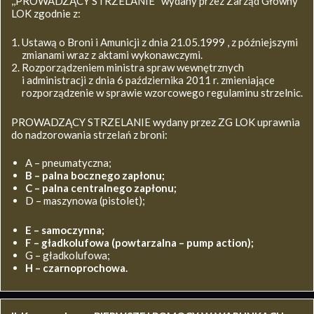
,,PROWADZĄCY STRZELANIE’’ wydany przez Zarząd Główny
LOK zgodnie z:
Ustawą o Broni i Amunicji z dnia 21.05.1999 , z późniejszymi
zmianami wraz z aktami wykonawczymi.
Rozporządzeniem ministra spraw wewnętrznych
i administracji z dnia 6 października 2011 r. zmieniające
rozporządzenie w sprawie wzorcowego regulaminu strzelnic.
PROWADZĄCY STRZELANIE wydany przez ZG LOK uprawnia
do nadzorowania strzelań z broni:
A – pneumatyczna;
B – palna bocznego zapłonu;
C – palna centralnego zapłonu;
D – maszynowa (pistolet);
E – samoczynna;
F – gładkolufowa (powtarzalna – pump action);
G – gładkolufowa;
H – czarnoprochowa.