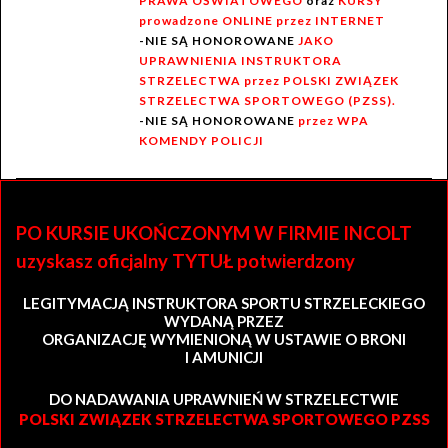
PRAWA OŚWIATOWEGO
oraz
KURSY
prowadzone ONLINE przez INTERNET
-NIE SĄ HONOROWANE
JAKO
UPRAWNIENIA INSTRUKTORA
STRZELECTWA przez POLSKI ZWIĄZEK
STRZELECTWA SPORTOWEGO (PZSS).
-NIE SĄ HONOROWANE
przez WPA
KOMENDY POLICJI
PO KURSIE UKOŃCZONYM W FIRMIE INCOLT
uzyskasz oficjalny TYTUŁ potwierdzony
LEGITYMACJĄ INSTRUKTORA SPORTU STRZELECKIEGO
WYDANĄ PRZEZ
ORGANIZACJĘ WYMIENIONĄ W USTAWIE O BRONI
I AMUNICJI
DO NADAWANIA UPRAWNIEŃ W STRZELECTWIE
POLSKI ZWIĄZEK STRZELECTWA SPORTOWEGO PZSS