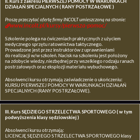
II. Kurs z zakresu
PIERWSZEJ POMOCY W WARUNKACH
DZIAŁAŃ SPECJALNYCH ( RANY POSTRZAŁOWE )
Proszę przeczytać ofertę firmy INCOLT umieszczoną na stronie:
www.incolt.pl/kursy/pierwsza-pomoc/
Szkolenie polega na ćwiczeniach praktycznych z użyciem
medycznego sprzętu ratownictwa taktycznego.
Prowadzone jest przez instruktorów z uprawnieniami
do realizacji w/w szkoleń. Nacisk na szkoleniu jest położony
na zdobycie wiedzy, niezbędnej przy wszelkiego rodzaju ranach
postrzałowych oraz eksplozji materiału wybuchowego.
Absolwenci kursu otrzymają zaświadczenie o ukończeniu:
KURSU PIERWSZEJ POMOCY W WARUNKACH DZIAŁAŃ
SPECJALNYCH (RANY POSTRZAŁOWE).
III. Kurs SĘDZIEGO STRZELECTWA SPORTOWEGO ( w tym
podwyższenia klasy sędziowskiej )
Absolwenci kursu otrzymają:
LICENCJĘ SĘDZIEGO STRZELECTWA SPORTOWEGO klasy