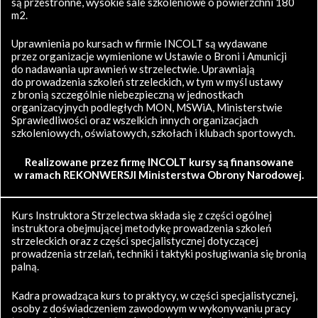
są przestronne, wysokie sale szkoleniowe o powierzchni 180
m2.
Uprawnienia po kursach w firmie INCOLT są wydawane
przez organizacje wymienione w Ustawie o Broni i Amunicji
do nadawania uprawnień w strzelectwie. Uprawniają
do prowadzenia szkoleń strzeleckich, w tym w myśl ustawy
z bronią szczególnie niebezpieczną w jednostkach
organizacyjnych podległych MON, MSWiA, Ministerstwie
Sprawiedliwości oraz wszelkich innych organizacjach
szkoleniowych, oświatowych, szkołach i klubach sportowych.
Realizowane przez firmę INCOLT kursy są finansowane
w ramach REKONWERSJI Ministerstwa Obrony Narodowej.
Kurs Instruktora Strzelectwa składa się z części ogólnej
instruktora obejmującej metodykę prowadzenia szkoleń
strzeleckich oraz z części specjalistycznej dotyczącej
prowadzenia strzelań, techniki i taktyki posługiwania się bronią
palną.
Kadra prowadząca kurs to praktycy, w części specjalistycznej,
osoby z doświadczeniem zawodowym w wykonywaniu pracy