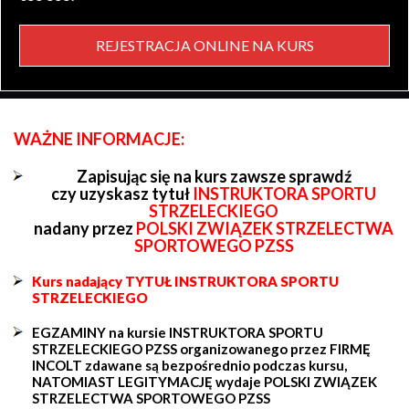
REJESTRACJA ONLINE NA KURS
WAŻNE INFORMACJE:
Zapisując się na kurs zawsze sprawdź
czy uzyskasz tytuł
INSTRUKTORA SPORTU
STRZELECKIEGO
nadany przez
POLSKI ZWIĄZEK STRZELECTWA
SPORTOWEGO PZSS
Kurs nadający TYTUŁ INSTRUKTORA SPORTU
STRZELECKIEGO
EGZAMINY na kursie INSTRUKTORA SPORTU
STRZELECKIEGO PZSS organizowanego przez FIRMĘ
INCOLT zdawane są bezpośrednio podczas kursu,
NATOMIAST LEGITYMACJĘ wydaje POLSKI ZWIĄZEK
STRZELECTWA SPORTOWEGO PZSS