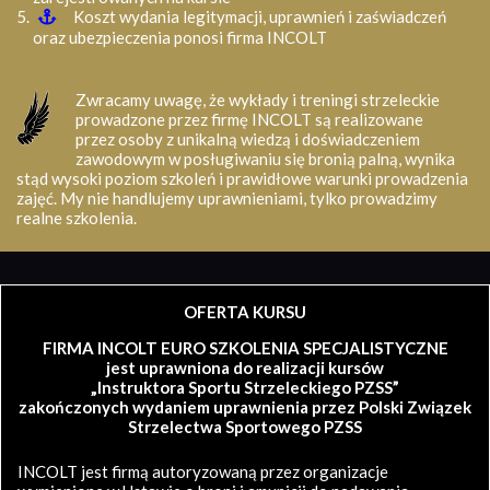
Koszt wydania legitymacji, uprawnień i zaświadczeń
oraz ubezpieczenia ponosi firma INCOLT
Zwracamy uwagę, że wykłady i treningi strzeleckie
prowadzone przez firmę INCOLT są realizowane
przez osoby z unikalną wiedzą i doświadczeniem
zawodowym w posługiwaniu się bronią palną, wynika
stąd wysoki poziom szkoleń i prawidłowe warunki prowadzenia
zajęć. My nie handlujemy uprawnieniami, tylko prowadzimy
realne szkolenia.
OFERTA KURSU
FIRMA INCOLT EURO SZKOLENIA SPECJALISTYCZNE
jest uprawniona do realizacji kursów
„Instruktora Sportu Strzeleckiego PZSS”
zakończonych wydaniem uprawnienia przez Polski Związek
Strzelectwa Sportowego PZSS
INCOLT jest firmą autoryzowaną przez organizacje