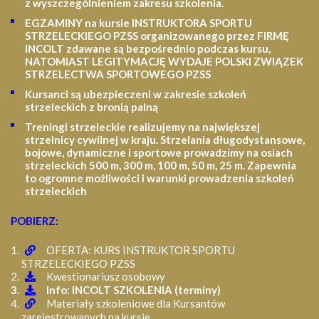
z wyszczególnieniem zakresu szkolenia
.
EGZAMINY na kursie INSTRUKTORA SPORTU
STRZELECKIEGO PZSS organizowanego przez FIRMĘ
INCOLT zdawane są bezpośrednio podczas kursu,
NATOMIAST LEGITYMACJĘ WYDAJE POLSKI ZWIĄZEK
STRZELECTWA SPORTOWEGO PZSS
Kursanci są ubezpieczeni w zakresie szkoleń
strzeleckich z bronią palną
Treningi strzeleckie realizujemy na największej
strzelnicy cywilnej w kraju. Strzelania długodystansowe,
bojowe, dynamiczne i sportowe prowadzimy na osiach
strzeleckich 500 m, 300 m, 100 m, 50 m, 25 m.
Zapewnia
to ogromne możliwości i warunki prowadzenia szkoleń
strzeleckich
POBIERZ:
OFERTA: KURS INSTRUKTOR SPORTU
STRZELECKIEGO PZSS
Kwestionariusz osobowy
Info: INCOLT SZKOLENIA (terminy)
Materiały szkoleniowe dla Kursantów
zarejestrowanych na kursie