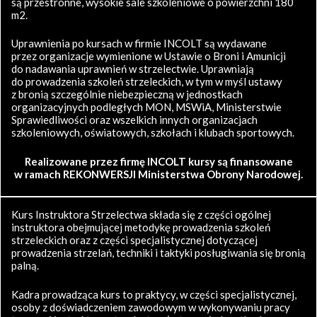
są przestronne, wysokie sale szkoleniowe o powierzchni 180
m2.
Uprawnienia po kursach w firmie INCOLT są wydawane
przez organizacje wymienione w Ustawie o Broni i Amunicji
do nadawania uprawnień w strzelectwie. Uprawniają
do prowadzenia szkoleń strzeleckich, w tym w myśl ustawy
z bronią szczególnie niebezpieczną w jednostkach
organizacyjnych podległych MON, MSWiA, Ministerstwie
Sprawiedliwości oraz wszelkich innych organizacjach
szkoleniowych, oświatowych, szkołach i klubach sportowych.
Realizowane przez firmę INCOLT kursy są finansowane
w ramach REKONWERSJI Ministerstwa Obrony Narodowej.
Kurs Instruktora Strzelectwa składa się z części ogólnej
instruktora obejmującej metodykę prowadzenia szkoleń
strzeleckich oraz z części specjalistycznej dotyczącej
prowadzenia strzelań, techniki i taktyki posługiwania się bronią
palną.
Kadra prowadząca kurs to praktycy, w części specjalistycznej,
osoby z doświadczeniem zawodowym w wykonywaniu pracy