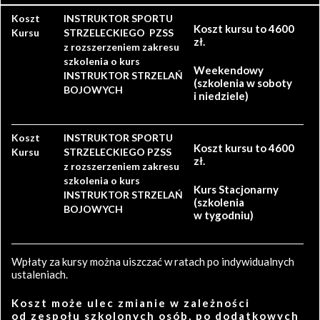
Koszt
INSTRUKTOR SPORTU
Koszt kursu to 4600
Kursu
STRZELECKIEGO PZSS
zł.
z rozszerzeniem zakresu
szkolenia o kurs
Weekendowy
INSTRUKTOR STRZELAŃ
(szkolenia w soboty
BOJOWYCH
i niedziele)
Koszt
INSTRUKTOR SPORTU
Koszt kursu to 4600
Kursu
STRZELECKIEGO PZSS
zł.
z rozszerzeniem zakresu
szkolenia o kurs
Kurs Stacjonarny
INSTRUKTOR STRZELAŃ
(szkolenia
BOJOWYCH
w tygodniu)
Wpłaty za kursy można uiszczać w ratach po indywidualnych
ustaleniach.
Koszt może ulec zmianie w zależności
od zespołu szkolonych osób, po dodatkowych