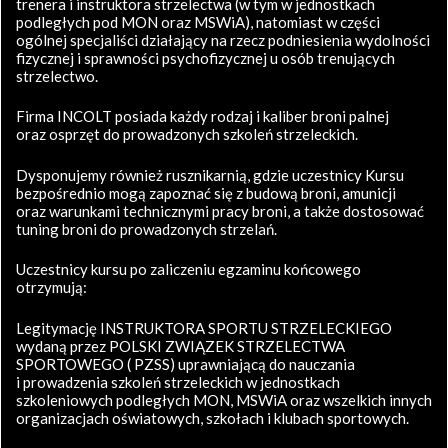
trenera i instruktora strzelectwa (w tym w jednostkach
podległych pod MON oraz MSWiA), natomiast w części
ogólnej specjaliści działający na rzecz podniesienia wydolności
fizycznej i sprawności psychofizycznej u osób trenujących
strzelectwo.
Firma INCOLT posiada każdy rodzaj i kaliber broni palnej
oraz osprzęt do prowadzonych szkoleń strzeleckich.
Dysponujemy również rusznikarnią, gdzie uczestnicy Kursu
bezpośrednio mogą zapoznać się z budową broni, amunicji
oraz warunkami technicznymi pracy broni, a także dostosować
tuning broni do prowadzonych strzelań.
Uczestnicy kursu po zaliczeniu egzaminu końcowego
otrzymują:
Legitymację INSTRUKTORA SPORTU STRZELECKIEGO
wydaną przez POLSKI ZWIĄZEK STRZELECTWA
SPORTOWEGO ( PZSS) uprawniającą do nauczania
i prowadzenia szkoleń strzeleckich w jednostkach
szkoleniowych podległych MON, MSWiA oraz wszelkich innych
organizacjach oświatowych, szkołach i klubach sportowych.