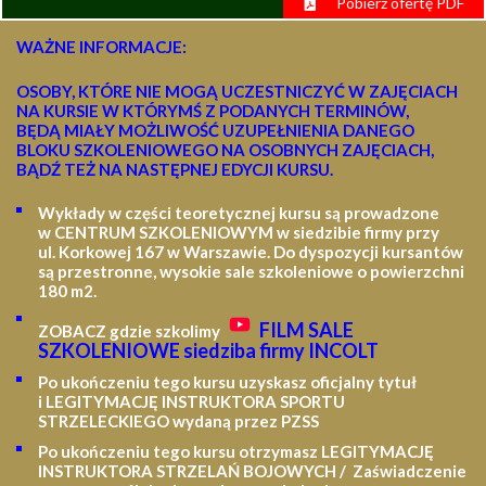
Pobierz ofertę PDF
WAŻNE INFORMACJE:
OSOBY, KTÓRE NIE MOGĄ UCZESTNICZYĆ W ZAJĘCIACH
NA KURSIE W KTÓRYMŚ Z PODANYCH TERMINÓW,
BĘDĄ MIAŁY MOŻLIWOŚĆ UZUPEŁNIENIA DANEGO
BLOKU SZKOLENIOWEGO NA OSOBNYCH ZAJĘCIACH,
BĄDŹ TEŻ NA NASTĘPNEJ EDYCJI KURSU.
Wykłady w części teoretycznej kursu są prowadzone
w CENTRUM SZKOLENIOWYM w siedzibie firmy przy
ul. Korkowej 167 w Warszawie. Do dyspozycji kursantów
są przestronne, wysokie sale szkoleniowe o powierzchni
180 m2.
FILM SALE
ZOBACZ gdzie szkolimy
SZKOLENIOWE siedziba firmy INCOLT
Po ukończeniu tego kursu uzyskasz oficjalny tytuł
i LEGITYMACJĘ
INSTRUKTORA SPORTU
STRZELECKIEGO wydaną przez PZSS
Po ukończeniu tego kursu otrzymasz LEGITYMACJĘ
INSTRUKTORA STRZELAŃ BOJOWYCH / Zaświadczenie