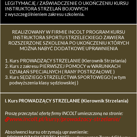
LEGITYMACJĘ / ZAŚWIADCZENIE O UKOŃCZENIU KURSU
INSTRUKTORA STRZELAŃ BOJOWYCH
z wyszczególnieniem zakresu szkolenia.
REALIZOWANY W FIRMIE INCOLT PROGRAM KURSU
INSTRUKTORA SPORTU STRZELECKIEGO ZAWIERA
ROZSZERZONE SZKOLENIA PO UKOŃCZENIU KTÓRYCH
MOŻNA NABYĆ DODATKOWE UPRAWNIENIA
Kurs PROWADZĄCY STRZELANIE (Kierownik Strzelania)
Kurs z zakresu PIERWSZEJ POMOCY w WARUNKACH
DZIAŁAŃ SPECJALNYCH ( RANY POSTRZAŁOWE )
Kurs SĘDZIEGO STRZELECTWA SPORTOWEGO ( w tym
podwyższenia klasy sędziowskiej )
I. Kurs
PROWADZĄCY STRZELANIE (Kierownik Strzelania)
Proszę przeczytać ofertę firmy INCOLT umieszczoną na stronie:
www.incolt.pl/kursy/prowadzacy-strzelanie/
Absolwenci kursu otrzymają uprawnienie: