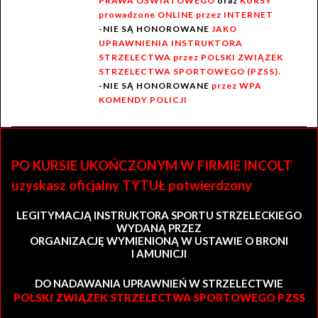
PRAWA OŚWIATOWEGO
oraz
KURSY
prowadzone ONLINE przez INTERNET
-NIE SĄ HONOROWANE
JAKO
UPRAWNIENIA INSTRUKTORA
STRZELECTWA przez POLSKI ZWIĄZEK
STRZELECTWA SPORTOWEGO (PZSS).
-NIE SĄ HONOROWANE
przez WPA
KOMENDY POLICJI
PO KURSIE UKOŃCZONYM W FIRMIE INCOLT
uzyskasz oficjalny TYTUŁ potwierdzony
LEGITYMACJĄ INSTRUKTORA SPORTU STRZELECKIEGO
WYDANĄ PRZEZ
ORGANIZACJĘ WYMIENIONĄ W USTAWIE O BRONI
I AMUNICJI
DO NADAWANIA UPRAWNIEŃ W STRZELECTWIE
POLSKI ZWIĄZEK STRZELECTWA SPORTOWEGO PZSS