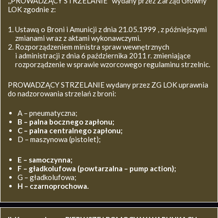
,,PROWADZĄCY STRZELANIE’’ wydany przez Zarząd Główny
LOK zgodnie z:
Ustawą o Broni i Amunicji z dnia 21.05.1999 , z późniejszymi
zmianami wraz z aktami wykonawczymi.
Rozporządzeniem ministra spraw wewnętrznych
i administracji z dnia 6 października 2011 r. zmieniające
rozporządzenie w sprawie wzorcowego regulaminu strzelnic.
PROWADZĄCY STRZELANIE wydany przez ZG LOK uprawnia
do nadzorowania strzelań z broni:
A – pneumatyczna;
B – palna bocznego zapłonu;
C – palna centralnego zapłonu;
D – maszynowa (pistolet);
E – samoczynna;
F – gładkolufowa (powtarzalna – pump action);
G – gładkolufowa;
H – czarnoprochowa.