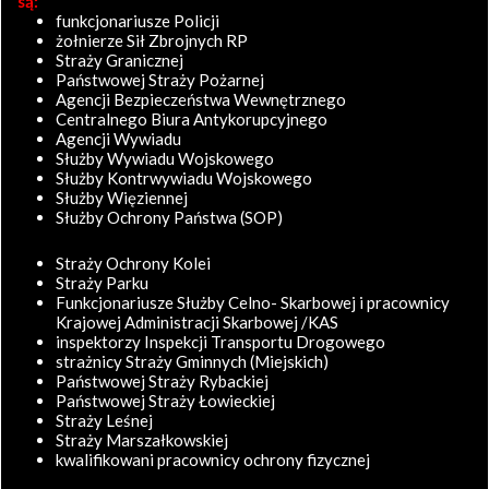
są:
funkcjonariusze Policji
żołnierze Sił Zbrojnych RP
Straży Granicznej
Państwowej Straży Pożarnej
Agencji Bezpieczeństwa Wewnętrznego
Centralnego Biura Antykorupcyjnego
Agencji Wywiadu
Służby Wywiadu Wojskowego
Służby Kontrwywiadu Wojskowego
Służby Więziennej
Służby Ochrony Państwa (SOP)
Straży Ochrony Kolei
Straży Parku
Funkcjonariusze Służby Celno- Skarbowej i pracownicy
Krajowej Administracji Skarbowej /KAS
inspektorzy Inspekcji Transportu Drogowego
strażnicy Straży Gminnych (Miejskich)
Państwowej Straży Rybackiej
Państwowej Straży Łowieckiej
Straży Leśnej
Straży Marszałkowskiej
kwalifikowani pracownicy ochrony fizycznej