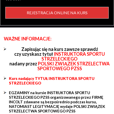
REJESTRACJA ONLINE NA KURS
WAŻNE INFORMACJE:
Zapisując się na kurs zawsze sprawdź
czy uzyskasz tytuł
INSTRUKTORA SPORTU
STRZELECKIEGO
nadany przez
POLSKI ZWIĄZEK STRZELECTWA
SPORTOWEGO PZSS
Kurs nadający TYTUŁ INSTRUKTORA SPORTU
STRZELECKIEGO
EGZAMINY na kursie INSTRUKTORA SPORTU
STRZELECKIEGO PZSS organizowanego przez FIRMĘ
INCOLT zdawane są bezpośrednio podczas kursu,
NATOMIAST LEGITYMACJĘ wydaje POLSKI ZWIĄZEK
STRZELECTWA SPORTOWEGO PZSS