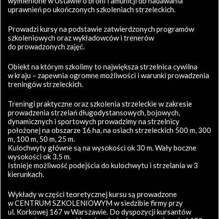
wymienione w Ustawie o broni i amunicji do nadawania
uprawnień po ukończonych szkoleniach strzeleckich.
Prowadzi kursy na podstawie zatwierdzonych programów
szkoleniowych oraz wykładowców i trenerów
do prowadzonych zajęć.
Obiekt na którym szkolimy to największa strzelnica cywilna
w kraju – zapewnia ogromne możliwości i warunki prowadzenia
treningów strzeleckich.
Treningi praktyczne oraz szkolenia strzeleckie w zakresie
prowadzenia strzelań długodystansowych, bojowych,
dynamicznych i sportowych prowadzimy na strzelnicy
położonej na obszarze 16 ha, na osiach strzeleckich 500 m, 300
m, 100 m, 50 m, 25 m.
Kulochwyty główne są na wysokości ok 30 m. Wały boczne
wysokości ok 3.5 m.
Istnieje możliwość podejścia do kulochwytu i strzelania w 3
kierunkach.
Wykłady w części teoretycznej kursu są prowadzone
w CENTRUM SZKOLENIOWYM w siedzibie firmy przy
ul. Korkowej 167 w Warszawie. Do dyspozycji kursantów