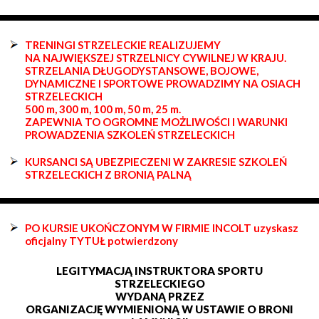
TRENINGI STRZELECKIE REALIZUJEMY
NA NAJWIĘKSZEJ STRZELNICY CYWILNEJ W KRAJU.
STRZELANIA DŁUGODYSTANSOWE, BOJOWE,
DYNAMICZNE I SPORTOWE PROWADZIMY NA OSIACH
STRZELECKICH
500 m, 300 m, 100 m, 50 m, 25 m.
ZAPEWNIA TO OGROMNE MOŻLIWOŚCI I WARUNKI
PROWADZENIA SZKOLEŃ STRZELECKICH
KURSANCI SĄ UBEZPIECZENI W ZAKRESIE SZKOLEŃ
STRZELECKICH Z BRONIĄ PALNĄ
PO KURSIE UKOŃCZONYM W FIRMIE INCOLT uzyskasz
oficjalny TYTUŁ potwierdzony
LEGITYMACJĄ INSTRUKTORA SPORTU
STRZELECKIEGO
WYDANĄ PRZEZ
ORGANIZACJĘ WYMIENIONĄ W USTAWIE O BRONI