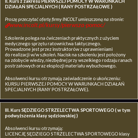
II. Kurs z zakresu
PIERWSZEJ POMOCY W WARUNKACH
DZIAŁAŃ SPECJALNYCH ( RANY POSTRZAŁOWE )
Proszę przeczytać ofertę firmy INCOLT umieszczoną na stronie:
www.incolt.pl/kursy/pierwsza-pomoc/
Szkolenie polega na ćwiczeniach praktycznych z użyciem
medycznego sprzętu ratownictwa taktycznego.
Prowadzone jest przez instruktorów z uprawnieniami
do realizacji w/w szkoleń. Nacisk na szkoleniu jest położony
na zdobycie wiedzy, niezbędnej przy wszelkiego rodzaju ranach
postrzałowych oraz eksplozji materiału wybuchowego.
Absolwenci kursu otrzymają zaświadczenie o ukończeniu:
KURSU PIERWSZEJ POMOCY W WARUNKACH DZIAŁAŃ
SPECJALNYCH (RANY POSTRZAŁOWE).
III. Kurs SĘDZIEGO STRZELECTWA SPORTOWEGO ( w tym
podwyższenia klasy sędziowskiej )
Absolwenci kursu otrzymają:
LICENCJĘ SĘDZIEGO STRZELECTWA SPORTOWEGO klasy