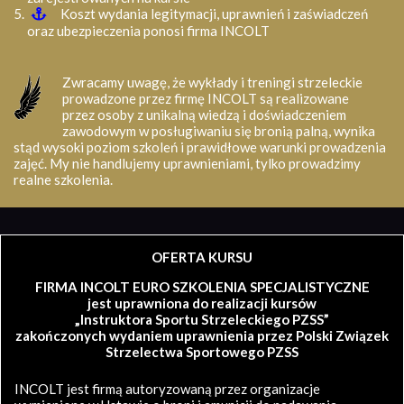
Koszt wydania legitymacji, uprawnień i zaświadczeń
oraz ubezpieczenia ponosi firma INCOLT
Zwracamy uwagę, że wykłady i treningi strzeleckie
prowadzone przez firmę INCOLT są realizowane
przez osoby z unikalną wiedzą i doświadczeniem
zawodowym w posługiwaniu się bronią palną, wynika
stąd wysoki poziom szkoleń i prawidłowe warunki prowadzenia
zajęć. My nie handlujemy uprawnieniami, tylko prowadzimy
realne szkolenia.
OFERTA KURSU
FIRMA INCOLT EURO SZKOLENIA SPECJALISTYCZNE
jest uprawniona do realizacji kursów
„Instruktora Sportu Strzeleckiego PZSS”
zakończonych wydaniem uprawnienia przez Polski Związek
Strzelectwa Sportowego PZSS
INCOLT jest firmą autoryzowaną przez organizacje