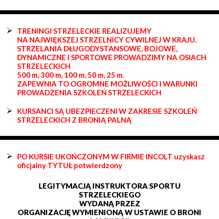
TRENINGI STRZELECKIE REALIZUJEMY
NA NAJWIĘKSZEJ STRZELNICY CYWILNEJ W KRAJU.
STRZELANIA DŁUGODYSTANSOWE, BOJOWE,
DYNAMICZNE I SPORTOWE PROWADZIMY NA OSIACH
STRZELECKICH
500 m, 300 m, 100 m, 50 m, 25 m.
ZAPEWNIA TO OGROMNE MOŻLIWOŚCI I WARUNKI
PROWADZENIA SZKOLEŃ STRZELECKICH
KURSANCI SĄ UBEZPIECZENI W ZAKRESIE SZKOLEŃ
STRZELECKICH Z BRONIĄ PALNĄ
PO KURSIE UKOŃCZONYM W FIRMIE INCOLT uzyskasz
oficjalny TYTUŁ potwierdzony
LEGITYMACJĄ INSTRUKTORA SPORTU
STRZELECKIEGO
WYDANĄ PRZEZ
ORGANIZACJĘ WYMIENIONĄ W USTAWIE O BRONI