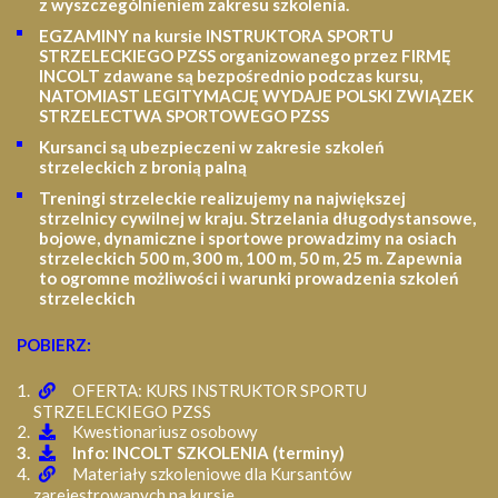
z wyszczególnieniem zakresu szkolenia
.
EGZAMINY na kursie INSTRUKTORA SPORTU
STRZELECKIEGO PZSS organizowanego przez FIRMĘ
INCOLT zdawane są bezpośrednio podczas kursu,
NATOMIAST LEGITYMACJĘ WYDAJE POLSKI ZWIĄZEK
STRZELECTWA SPORTOWEGO PZSS
Kursanci są ubezpieczeni w zakresie szkoleń
strzeleckich z bronią palną
Treningi strzeleckie realizujemy na największej
strzelnicy cywilnej w kraju. Strzelania długodystansowe,
bojowe, dynamiczne i sportowe prowadzimy na osiach
strzeleckich 500 m, 300 m, 100 m, 50 m, 25 m.
Zapewnia
to ogromne możliwości i warunki prowadzenia szkoleń
strzeleckich
POBIERZ:
OFERTA: KURS INSTRUKTOR SPORTU
STRZELECKIEGO PZSS
Kwestionariusz osobowy
Info: INCOLT SZKOLENIA (terminy)
Materiały szkoleniowe dla Kursantów
zarejestrowanych na kursie