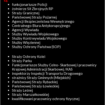
są:
funkcjonariusze Policji
żołnierze Sił Zbrojnych RP
Straży Granicznej
Państwowej Straży Pożarnej
Agencji Bezpieczeństwa Wewnętrznego
Centralnego Biura Antykorupcyjnego
Agencji Wywiadu
Służby Wywiadu Wojskowego
Służby Kontrwywiadu Wojskowego
Służby Więziennej
Służby Ochrony Państwa (SOP)
Straży Ochrony Kolei
Straży Parku
Funkcjonariusze Służby Celno- Skarbowej i pracownicy
Krajowej Administracji Skarbowej /KAS
inspektorzy Inspekcji Transportu Drogowego
strażnicy Straży Gminnych (Miejskich)
Państwowej Straży Rybackiej
Państwowej Straży Łowieckiej
Straży Leśnej
Straży Marszałkowskiej
kwalifikowani pracownicy ochrony fizycznej