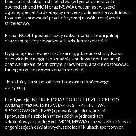
trenera i instruktora strzelectwa (w tym w jednostkach
podległych pod MON oraz MSWiA), natomiast w części
ogólnej specjaliści działający na rzecz podniesienia wydolności
fizycznej i sprawności psychofizycznej u osób trenujących
strzelectwo.
Firma INCOLT posiada każdy rodzaj i kaliber broni palnej
oraz osprzęt do prowadzonych szkoleń strzeleckich.
Dysponujemy również rusznikarnią, gdzie uczestnicy Kursu
bezpośrednio mogą zapoznać się z budową broni, amunicji
oraz warunkami technicznymi pracy broni, a także dostosować
tuning broni do prowadzonych strzelań.
Uczestnicy kursu po zaliczeniu egzaminu końcowego
otrzymują:
Legitymację INSTRUKTORA SPORTU STRZELECKIEGO
wydaną przez POLSKI ZWIĄZEK STRZELECTWA
SPORTOWEGO ( PZSS) uprawniającą do nauczania
i prowadzenia szkoleń strzeleckich w jednostkach
szkoleniowych podległych MON, MSWiA oraz wszelkich innych
organizacjach oświatowych, szkołach i klubach sportowych.