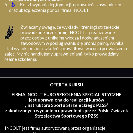
Koszt wydania legitymacji, uprawnień i zaświadczeń
oraz ubezpieczenia ponosi firma INCOLT
Zwracamy uwagę, że wykłady i treningi strzeleckie
prowadzone przez firmę INCOLT są realizowane
przez osoby z unikalną wiedzą i doświadczeniem
zawodowym w posługiwaniu się bronią palną, wynika
stąd wysoki poziom szkoleń i prawidłowe warunki prowadzenia
zajęć. My nie handlujemy uprawnieniami, tylko prowadzimy
realne szkolenia.
OFERTA KURSU
FIRMA INCOLT EURO SZKOLENIA SPECJALISTYCZNE
jest uprawniona do realizacji kursów
„Instruktora Sportu Strzeleckiego PZSS”
zakończonych wydaniem uprawnienia przez Polski Związek
Strzelectwa Sportowego PZSS
INCOLT jest firmą autoryzowaną przez organizacje