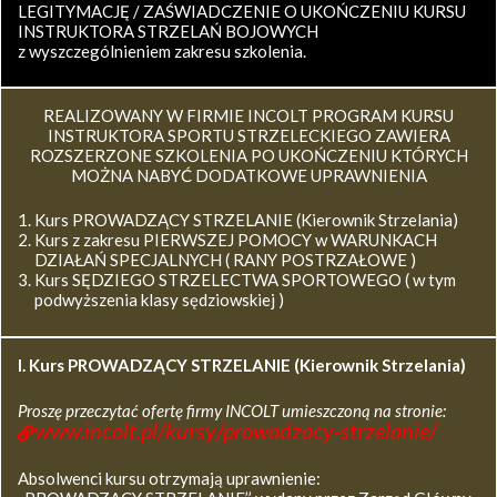
LEGITYMACJĘ / ZAŚWIADCZENIE O UKOŃCZENIU KURSU
INSTRUKTORA STRZELAŃ BOJOWYCH
z wyszczególnieniem zakresu szkolenia.
REALIZOWANY W FIRMIE INCOLT PROGRAM KURSU
INSTRUKTORA SPORTU STRZELECKIEGO ZAWIERA
ROZSZERZONE SZKOLENIA PO UKOŃCZENIU KTÓRYCH
MOŻNA NABYĆ DODATKOWE UPRAWNIENIA
Kurs PROWADZĄCY STRZELANIE (Kierownik Strzelania)
Kurs z zakresu PIERWSZEJ POMOCY w WARUNKACH
DZIAŁAŃ SPECJALNYCH ( RANY POSTRZAŁOWE )
Kurs SĘDZIEGO STRZELECTWA SPORTOWEGO ( w tym
podwyższenia klasy sędziowskiej )
I. Kurs
PROWADZĄCY STRZELANIE (Kierownik Strzelania)
Proszę przeczytać ofertę firmy INCOLT umieszczoną na stronie:
www.incolt.pl/kursy/prowadzacy-strzelanie/
Absolwenci kursu otrzymają uprawnienie: