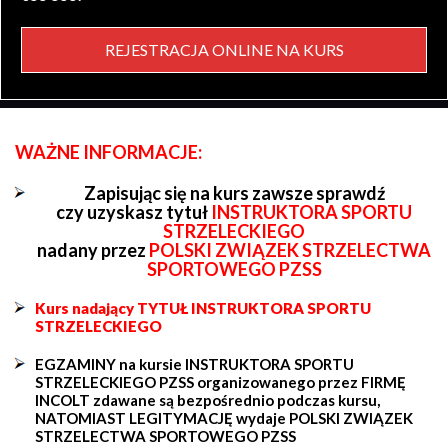
REJESTRACJA ONLINE NA KURS
WAŻNE INFORMACJE:
Zapisując się na kurs zawsze sprawdź
czy uzyskasz tytuł
INSTRUKTORA SPORTU
STRZELECKIEGO
nadany przez
POLSKI ZWIĄZEK STRZELECTWA
SPORTOWEGO PZSS
Kurs nadający TYTUŁ INSTRUKTORA SPORTU
STRZELECKIEGO
EGZAMINY na kursie INSTRUKTORA SPORTU
STRZELECKIEGO PZSS organizowanego przez FIRMĘ
INCOLT zdawane są bezpośrednio podczas kursu,
NATOMIAST LEGITYMACJĘ wydaje POLSKI ZWIĄZEK
STRZELECTWA SPORTOWEGO PZSS