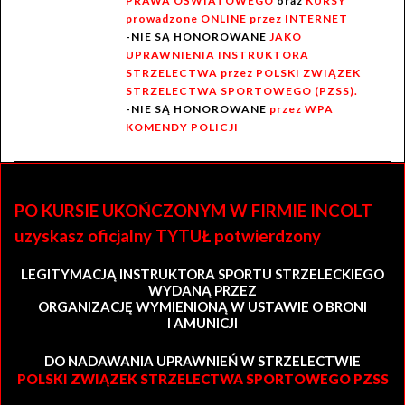
PRAWA OŚWIATOWEGO
oraz
KURSY
prowadzone ONLINE przez INTERNET
-NIE SĄ HONOROWANE
JAKO
UPRAWNIENIA INSTRUKTORA
STRZELECTWA przez POLSKI ZWIĄZEK
STRZELECTWA SPORTOWEGO (PZSS).
-NIE SĄ HONOROWANE
przez WPA
KOMENDY POLICJI
PO KURSIE UKOŃCZONYM W FIRMIE INCOLT
uzyskasz oficjalny TYTUŁ potwierdzony
LEGITYMACJĄ INSTRUKTORA SPORTU STRZELECKIEGO
WYDANĄ PRZEZ
ORGANIZACJĘ WYMIENIONĄ W USTAWIE O BRONI
I AMUNICJI
DO NADAWANIA UPRAWNIEŃ W STRZELECTWIE
POLSKI ZWIĄZEK STRZELECTWA SPORTOWEGO PZSS