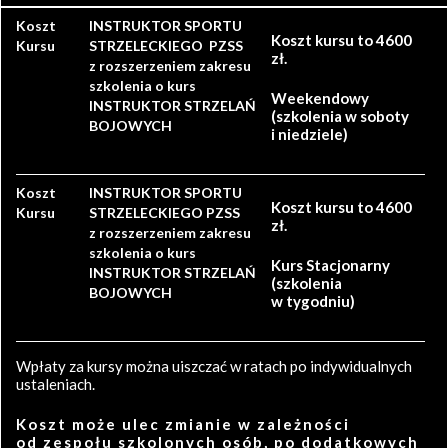
Koszt
INSTRUKTOR SPORTU
Koszt kursu to 4600
Kursu
STRZELECKIEGO PZSS
zł.
z rozszerzeniem zakresu
szkolenia o kurs
Weekendowy
INSTRUKTOR STRZELAŃ
(szkolenia w soboty
BOJOWYCH
i niedziele)
Koszt
INSTRUKTOR SPORTU
Koszt kursu to 4600
Kursu
STRZELECKIEGO PZSS
zł.
z rozszerzeniem zakresu
szkolenia o kurs
Kurs Stacjonarny
INSTRUKTOR STRZELAŃ
(szkolenia
BOJOWYCH
w tygodniu)
Wpłaty za kursy można uiszczać w ratach po indywidualnych
ustaleniach.
Koszt może ulec zmianie w zależności
od zespołu szkolonych osób, po dodatkowych