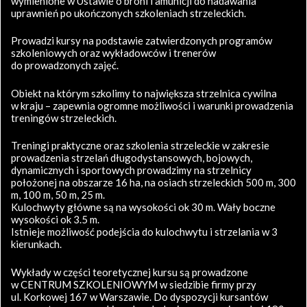
wymienione w Ustawie o broni i amunicji do nadawania
uprawnień po ukończonych szkoleniach strzeleckich.
Prowadzi kursy na podstawie zatwierdzonych programów
szkoleniowych oraz wykładowców i trenerów
do prowadzonych zajęć.
Obiekt na którym szkolimy to największa strzelnica cywilna
w kraju – zapewnia ogromne możliwości i warunki prowadzenia
treningów strzeleckich.
Treningi praktyczne oraz szkolenia strzeleckie w zakresie
prowadzenia strzelań długodystansowych, bojowych,
dynamicznych i sportowych prowadzimy na strzelnicy
położonej na obszarze 16 ha, na osiach strzeleckich 500 m, 300
m, 100 m, 50 m, 25 m.
Kulochwyty główne są na wysokości ok 30 m. Wały boczne
wysokości ok 3.5 m.
Istnieje możliwość podejścia do kulochwytu i strzelania w 3
kierunkach.
Wykłady w części teoretycznej kursu są prowadzone
w CENTRUM SZKOLENIOWYM w siedzibie firmy przy
ul. Korkowej 167 w Warszawie. Do dyspozycji kursantów