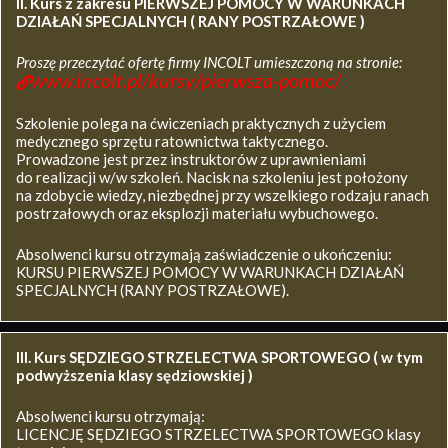
II. Kurs z zakresu
PIERWSZEJ POMOCY W WARUNKACH
DZIAŁAŃ SPECJALNYCH ( RANY POSTRZAŁOWE )
Proszę przeczytać ofertę firmy INCOLT umieszczoną na stronie:
www.incolt.pl/kursy/pierwsza-pomoc/
Szkolenie polega na ćwiczeniach praktycznych z użyciem
medycznego sprzętu ratownictwa taktycznego.
Prowadzone jest przez instruktorów z uprawnieniami
do realizacji w/w szkoleń. Nacisk na szkoleniu jest położony
na zdobycie wiedzy, niezbędnej przy wszelkiego rodzaju ranach
postrzałowych oraz eksplozji materiału wybuchowego.
Absolwenci kursu otrzymają zaświadczenie o ukończeniu:
KURSU PIERWSZEJ POMOCY W WARUNKACH DZIAŁAŃ
SPECJALNYCH (RANY POSTRZAŁOWE).
III. Kurs SĘDZIEGO STRZELECTWA SPORTOWEGO ( w tym
podwyższenia klasy sędziowskiej )
Absolwenci kursu otrzymają:
LICENCJĘ SĘDZIEGO STRZELECTWA SPORTOWEGO klasy