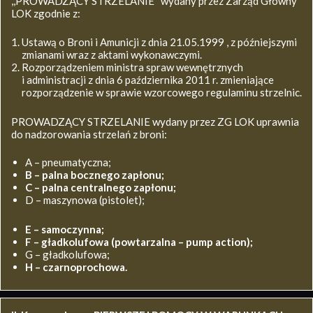
,,PROWADZĄCY STRZELANIE’’ wydany przez Zarząd Główny
LOK zgodnie z:
Ustawą o Broni i Amunicji z dnia 21.05.1999 , z późniejszymi
zmianami wraz z aktami wykonawczymi.
Rozporządzeniem ministra spraw wewnętrznych
i administracji z dnia 6 października 2011 r. zmieniające
rozporządzenie w sprawie wzorcowego regulaminu strzelnic.
PROWADZĄCY STRZELANIE wydany przez ZG LOK uprawnia
do nadzorowania strzelań z broni:
A – pneumatyczna;
B – palna bocznego zapłonu;
C – palna centralnego zapłonu;
D – maszynowa (pistolet);
E – samoczynna;
F – gładkolufowa (powtarzalna – pump action);
G – gładkolufowa;
H – czarnoprochowa.