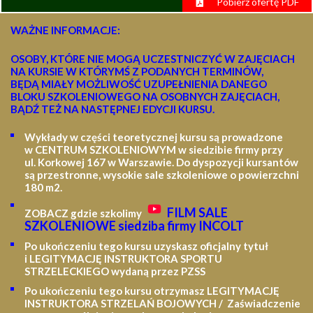
Pobierz ofertę PDF
WAŻNE INFORMACJE:
OSOBY, KTÓRE NIE MOGĄ UCZESTNICZYĆ W ZAJĘCIACH
NA KURSIE W KTÓRYMŚ Z PODANYCH TERMINÓW,
BĘDĄ MIAŁY MOŻLIWOŚĆ UZUPEŁNIENIA DANEGO
BLOKU SZKOLENIOWEGO NA OSOBNYCH ZAJĘCIACH,
BĄDŹ TEŻ NA NASTĘPNEJ EDYCJI KURSU.
Wykłady w części teoretycznej kursu są prowadzone
w CENTRUM SZKOLENIOWYM w siedzibie firmy przy
ul. Korkowej 167 w Warszawie. Do dyspozycji kursantów
są przestronne, wysokie sale szkoleniowe o powierzchni
180 m2.
FILM SALE
ZOBACZ gdzie szkolimy
SZKOLENIOWE siedziba firmy INCOLT
Po ukończeniu tego kursu uzyskasz oficjalny tytuł
i LEGITYMACJĘ
INSTRUKTORA SPORTU
STRZELECKIEGO wydaną przez PZSS
Po ukończeniu tego kursu otrzymasz LEGITYMACJĘ
INSTRUKTORA STRZELAŃ BOJOWYCH / Zaświadczenie