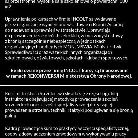
są przestronne, wysokie sale szkoleniowe o powierzchni 180
m2.
Uprawnienia po kursach w firmie INCOLT są wydawane
przez organizacje wymienione w Ustawie o Broni i Amunicji
do nadawania uprawnień w strzelectwie. Uprawniają
do prowadzenia szkoleń strzeleckich, w tym w myśl ustawy
z bronią szczególnie niebezpieczną w jednostkach
organizacyjnych podległych MON, MSWiA, Ministerstwie
Sprawiedliwości oraz wszelkich innych organizacjach
szkoleniowych, oświatowych, szkołach i klubach sportowych.
Realizowane przez firmę INCOLT kursy są finansowane
w ramach REKONWERSJI Ministerstwa Obrony Narodowej.
Kurs Instruktora Strzelectwa składa się z części ogólnej
instruktora obejmującej metodykę prowadzenia szkoleń
strzeleckich oraz z części specjalistycznej dotyczącej
prowadzenia strzelań, techniki i taktyki posługiwania się bronią
palną.
Kadra prowadząca kurs to praktycy, w części specjalistycznej,
osoby z doświadczeniem zawodowym w wykonywaniu pracy