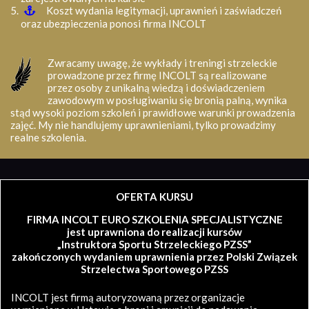
Koszt wydania legitymacji, uprawnień i zaświadczeń
oraz ubezpieczenia ponosi firma INCOLT
Zwracamy uwagę, że wykłady i treningi strzeleckie
prowadzone przez firmę INCOLT są realizowane
przez osoby z unikalną wiedzą i doświadczeniem
zawodowym w posługiwaniu się bronią palną, wynika
stąd wysoki poziom szkoleń i prawidłowe warunki prowadzenia
zajęć. My nie handlujemy uprawnieniami, tylko prowadzimy
realne szkolenia.
OFERTA KURSU
FIRMA INCOLT EURO SZKOLENIA SPECJALISTYCZNE
jest uprawniona do realizacji kursów
„Instruktora Sportu Strzeleckiego PZSS”
zakończonych wydaniem uprawnienia przez Polski Związek
Strzelectwa Sportowego PZSS
INCOLT jest firmą autoryzowaną przez organizacje