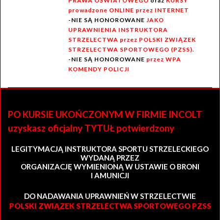
PRAWA OŚWIATOWEGO
oraz
KURSY
prowadzone ONLINE przez INTERNET
-NIE SĄ HONOROWANE
JAKO
UPRAWNIENIA INSTRUKTORA
STRZELECTWA przez POLSKI ZWIĄZEK
STRZELECTWA SPORTOWEGO (PZSS).
-NIE SĄ HONOROWANE
przez WPA
KOMENDY POLICJI
PO KURSIE UKOŃCZONYM W FIRMIE INCOLT
uzyskasz oficjalny TYTUŁ potwierdzony
LEGITYMACJĄ INSTRUKTORA SPORTU STRZELECKIEGO
WYDANĄ PRZEZ
ORGANIZACJĘ WYMIENIONĄ W USTAWIE O BRONI
I AMUNICJI
DO NADAWANIA UPRAWNIEŃ W STRZELECTWIE
POLSKI ZWIĄZEK STRZELECTWA SPORTOWEGO PZSS