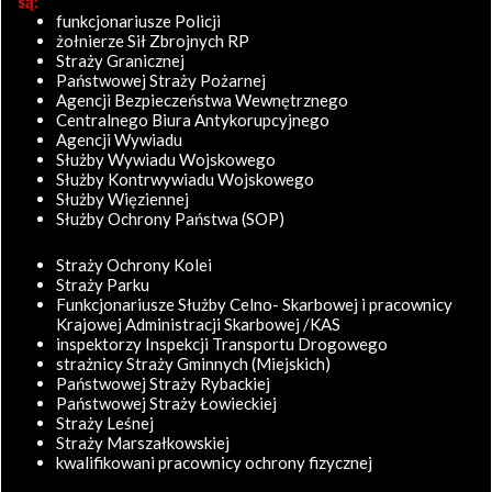
są:
funkcjonariusze Policji
żołnierze Sił Zbrojnych RP
Straży Granicznej
Państwowej Straży Pożarnej
Agencji Bezpieczeństwa Wewnętrznego
Centralnego Biura Antykorupcyjnego
Agencji Wywiadu
Służby Wywiadu Wojskowego
Służby Kontrwywiadu Wojskowego
Służby Więziennej
Służby Ochrony Państwa (SOP)
Straży Ochrony Kolei
Straży Parku
Funkcjonariusze Służby Celno- Skarbowej i pracownicy
Krajowej Administracji Skarbowej /KAS
inspektorzy Inspekcji Transportu Drogowego
strażnicy Straży Gminnych (Miejskich)
Państwowej Straży Rybackiej
Państwowej Straży Łowieckiej
Straży Leśnej
Straży Marszałkowskiej
kwalifikowani pracownicy ochrony fizycznej