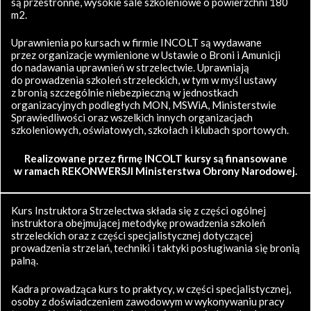
są przestronne, wysokie sale szkoleniowe o powierzchni 180
m2.
Uprawnienia po kursach w firmie INCOLT są wydawane
przez organizacje wymienione w Ustawie o Broni i Amunicji
do nadawania uprawnień w strzelectwie. Uprawniają
do prowadzenia szkoleń strzeleckich, w tym w myśl ustawy
z bronią szczególnie niebezpieczną w jednostkach
organizacyjnych podległych MON, MSWiA, Ministerstwie
Sprawiedliwości oraz wszelkich innych organizacjach
szkoleniowych, oświatowych, szkołach i klubach sportowych.
Realizowane przez firmę INCOLT kursy są finansowane
w ramach REKONWERSJI Ministerstwa Obrony Narodowej.
Kurs Instruktora Strzelectwa składa się z części ogólnej
instruktora obejmującej metodykę prowadzenia szkoleń
strzeleckich oraz z części specjalistycznej dotyczącej
prowadzenia strzelań, techniki i taktyki posługiwania się bronią
palną.
Kadra prowadząca kurs to praktycy, w części specjalistycznej,
osoby z doświadczeniem zawodowym w wykonywaniu pracy