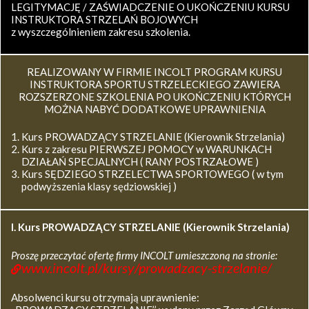
LEGITYMACJĘ / ZAŚWIADCZENIE O UKOŃCZENIU KURSU
INSTRUKTORA STRZELAŃ BOJOWYCH
z wyszczególnieniem zakresu szkolenia.
REALIZOWANY W FIRMIE INCOLT PROGRAM KURSU
INSTRUKTORA SPORTU STRZELECKIEGO ZAWIERA
ROZSZERZONE SZKOLENIA PO UKOŃCZENIU KTÓRYCH
MOŻNA NABYĆ DODATKOWE UPRAWNIENIA
Kurs PROWADZĄCY STRZELANIE (Kierownik Strzelania)
Kurs z zakresu PIERWSZEJ POMOCY w WARUNKACH
DZIAŁAŃ SPECJALNYCH ( RANY POSTRZAŁOWE )
Kurs SĘDZIEGO STRZELECTWA SPORTOWEGO ( w tym
podwyższenia klasy sędziowskiej )
I. Kurs
PROWADZĄCY STRZELANIE (Kierownik Strzelania)
Proszę przeczytać ofertę firmy INCOLT umieszczoną na stronie:
www.incolt.pl/kursy/prowadzacy-strzelanie/
Absolwenci kursu otrzymają uprawnienie: