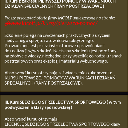
II. Kurs z zakresu
PIERWSZEJ POMOCY W WARUNKACH
DZIAŁAŃ SPECJALNYCH ( RANY POSTRZAŁOWE )
Proszę przeczytać ofertę firmy INCOLT umieszczoną na stronie:
www.incolt.pl/kursy/pierwsza-pomoc/
Szkolenie polega na ćwiczeniach praktycznych z użyciem
medycznego sprzętu ratownictwa taktycznego.
Prowadzone jest przez instruktorów z uprawnieniami
do realizacji w/w szkoleń. Nacisk na szkoleniu jest położony
na zdobycie wiedzy, niezbędnej przy wszelkiego rodzaju ranach
postrzałowych oraz eksplozji materiału wybuchowego.
Absolwenci kursu otrzymają zaświadczenie o ukończeniu:
KURSU PIERWSZEJ POMOCY W WARUNKACH DZIAŁAŃ
SPECJALNYCH (RANY POSTRZAŁOWE).
III. Kurs SĘDZIEGO STRZELECTWA SPORTOWEGO ( w tym
podwyższenia klasy sędziowskiej )
Absolwenci kursu otrzymają:
LICENCJĘ SĘDZIEGO STRZELECTWA SPORTOWEGO klasy