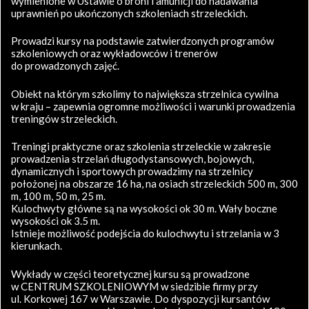
wymienione w Ustawie o broni i amunicji do nadawania
uprawnień po ukończonych szkoleniach strzeleckich.
Prowadzi kursy na podstawie zatwierdzonych programów
szkoleniowych oraz wykładowców i trenerów
do prowadzonych zajęć.
Obiekt na którym szkolimy to największa strzelnica cywilna
w kraju – zapewnia ogromne możliwości i warunki prowadzenia
treningów strzeleckich.
Treningi praktyczne oraz szkolenia strzeleckie w zakresie
prowadzenia strzelań długodystansowych, bojowych,
dynamicznych i sportowych prowadzimy na strzelnicy
położonej na obszarze 16 ha, na osiach strzeleckich 500 m, 300
m, 100 m, 50 m, 25 m.
Kulochwyty główne są na wysokości ok 30 m. Wały boczne
wysokości ok 3.5 m.
Istnieje możliwość podejścia do kulochwytu i strzelania w 3
kierunkach.
Wykłady w części teoretycznej kursu są prowadzone
w CENTRUM SZKOLENIOWYM w siedzibie firmy przy
ul. Korkowej 167 w Warszawie. Do dyspozycji kursantów