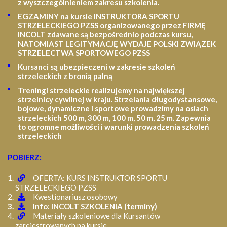
z wyszczególnieniem zakresu szkolenia
.
EGZAMINY na kursie INSTRUKTORA SPORTU
STRZELECKIEGO PZSS organizowanego przez FIRMĘ
INCOLT zdawane są bezpośrednio podczas kursu,
NATOMIAST LEGITYMACJĘ WYDAJE POLSKI ZWIĄZEK
STRZELECTWA SPORTOWEGO PZSS
Kursanci są ubezpieczeni w zakresie szkoleń
strzeleckich z bronią palną
Treningi strzeleckie realizujemy na największej
strzelnicy cywilnej w kraju. Strzelania długodystansowe,
bojowe, dynamiczne i sportowe prowadzimy na osiach
strzeleckich 500 m, 300 m, 100 m, 50 m, 25 m.
Zapewnia
to ogromne możliwości i warunki prowadzenia szkoleń
strzeleckich
POBIERZ:
OFERTA: KURS INSTRUKTOR SPORTU
STRZELECKIEGO PZSS
Kwestionariusz osobowy
Info: INCOLT SZKOLENIA (terminy)
Materiały szkoleniowe dla Kursantów
zarejestrowanych na kursie