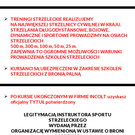
TRENINGI STRZELECKIE REALIZUJEMY
NA NAJWIĘKSZEJ STRZELNICY CYWILNEJ W KRAJU.
STRZELANIA DŁUGODYSTANSOWE, BOJOWE,
DYNAMICZNE I SPORTOWE PROWADZIMY NA OSIACH
STRZELECKICH
500 m, 300 m, 100 m, 50 m, 25 m.
ZAPEWNIA TO OGROMNE MOŻLIWOŚCI I WARUNKI
PROWADZENIA SZKOLEŃ STRZELECKICH
KURSANCI SĄ UBEZPIECZENI W ZAKRESIE SZKOLEŃ
STRZELECKICH Z BRONIĄ PALNĄ
PO KURSIE UKOŃCZONYM W FIRMIE INCOLT uzyskasz
oficjalny TYTUŁ potwierdzony
LEGITYMACJĄ INSTRUKTORA SPORTU
STRZELECKIEGO
WYDANĄ PRZEZ
ORGANIZACJĘ WYMIENIONĄ W USTAWIE O BRONI