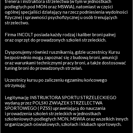
trenera i instruktora strzelectwa (w tym w jednostkach
podległych pod MON oraz MSWiA), natomiast w części
ogólnej specjaliści działający na rzecz podniesienia wydolności
fizycznej i sprawności psychofizycznej u osób trenujących
strzelectwo.
Firma INCOLT posiada każdy rodzaj i kaliber broni palnej
oraz osprzęt do prowadzonych szkoleń strzeleckich.
Dysponujemy również rusznikarnią, gdzie uczestnicy Kursu
bezpośrednio mogą zapoznać się z budową broni, amunicji
oraz warunkami technicznymi pracy broni, a także dostosować
tuning broni do prowadzonych strzelań.
Uczestnicy kursu po zaliczeniu egzaminu końcowego
otrzymują:
Legitymację INSTRUKTORA SPORTU STRZELECKIEGO
wydaną przez POLSKI ZWIĄZEK STRZELECTWA
SPORTOWEGO ( PZSS) uprawniającą do nauczania
i prowadzenia szkoleń strzeleckich w jednostkach
szkoleniowych podległych MON, MSWiA oraz wszelkich innych
organizacjach oświatowych, szkołach i klubach sportowych.