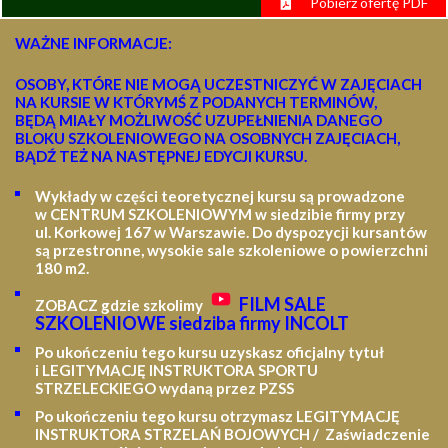
Pobierz ofertę PDF
WAŻNE INFORMACJE:
OSOBY, KTÓRE NIE MOGĄ UCZESTNICZYĆ W ZAJĘCIACH
NA KURSIE W KTÓRYMŚ Z PODANYCH TERMINÓW,
BĘDĄ MIAŁY MOŻLIWOŚĆ UZUPEŁNIENIA DANEGO
BLOKU SZKOLENIOWEGO NA OSOBNYCH ZAJĘCIACH,
BĄDŹ TEŻ NA NASTĘPNEJ EDYCJI KURSU.
Wykłady w części teoretycznej kursu są prowadzone
w CENTRUM SZKOLENIOWYM w siedzibie firmy przy
ul. Korkowej 167 w Warszawie. Do dyspozycji kursantów
są przestronne, wysokie sale szkoleniowe o powierzchni
180 m2.
FILM SALE
ZOBACZ gdzie szkolimy
SZKOLENIOWE siedziba firmy INCOLT
Po ukończeniu tego kursu uzyskasz oficjalny tytuł
i LEGITYMACJĘ
INSTRUKTORA SPORTU
STRZELECKIEGO wydaną przez PZSS
Po ukończeniu tego kursu otrzymasz LEGITYMACJĘ
INSTRUKTORA STRZELAŃ BOJOWYCH / Zaświadczenie