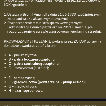
,,PROWADZĄCY STRZELANIE’’ wydany przez Zarząd Główny
LOK zgodnie z:
Ustawą o Broni i Amunicji z dnia 21.05.1999 , z późniejszymi
zmianami wraz z aktami wykonawczymi.
Rozporządzeniem ministra spraw wewnętrznych
i administracji z dnia 6 października 2011 r. zmieniające
rozporządzenie w sprawie wzorcowego regulaminu strzelnic.
PROWADZĄCY STRZELANIE wydany przez ZG LOK uprawnia
do nadzorowania strzelań z broni:
A – pneumatyczna;
B – palna bocznego zapłonu;
C – palna centralnego zapłonu;
D – maszynowa (pistolet);
E – samoczynna;
F – gładkolufowa (powtarzalna – pump action);
G – gładkolufowa;
H – czarnoprochowa.