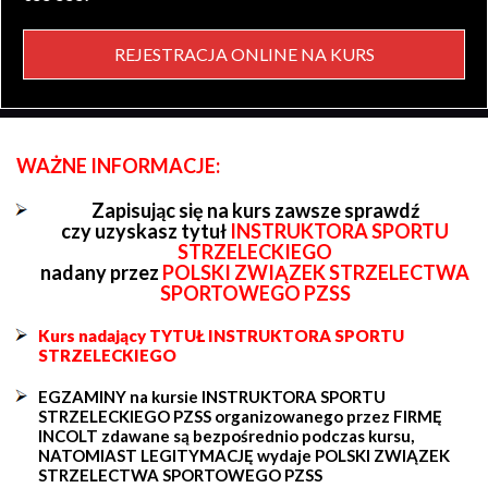
REJESTRACJA ONLINE NA KURS
WAŻNE INFORMACJE:
Zapisując się na kurs zawsze sprawdź
czy uzyskasz tytuł
INSTRUKTORA SPORTU
STRZELECKIEGO
nadany przez
POLSKI ZWIĄZEK STRZELECTWA
SPORTOWEGO PZSS
Kurs nadający TYTUŁ INSTRUKTORA SPORTU
STRZELECKIEGO
EGZAMINY na kursie INSTRUKTORA SPORTU
STRZELECKIEGO PZSS organizowanego przez FIRMĘ
INCOLT zdawane są bezpośrednio podczas kursu,
NATOMIAST LEGITYMACJĘ wydaje POLSKI ZWIĄZEK
STRZELECTWA SPORTOWEGO PZSS