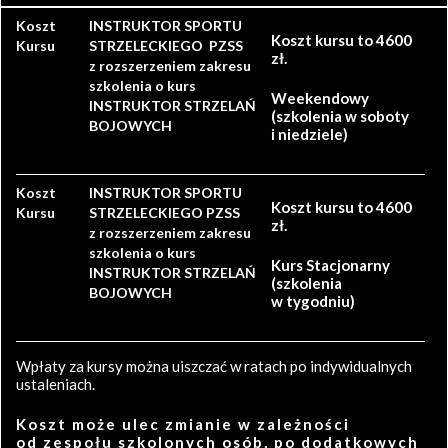
Koszt
INSTRUKTOR SPORTU
Koszt kursu to 4600
Kursu
STRZELECKIEGO PZSS
zł.
z rozszerzeniem zakresu
szkolenia o kurs
Weekendowy
INSTRUKTOR STRZELAŃ
(szkolenia w soboty
BOJOWYCH
i niedziele)
Koszt
INSTRUKTOR SPORTU
Koszt kursu to 4600
Kursu
STRZELECKIEGO PZSS
zł.
z rozszerzeniem zakresu
szkolenia o kurs
Kurs Stacjonarny
INSTRUKTOR STRZELAŃ
(szkolenia
BOJOWYCH
w tygodniu)
Wpłaty za kursy można uiszczać w ratach po indywidualnych
ustaleniach.
Koszt może ulec zmianie w zależności
od zespołu szkolonych osób, po dodatkowych