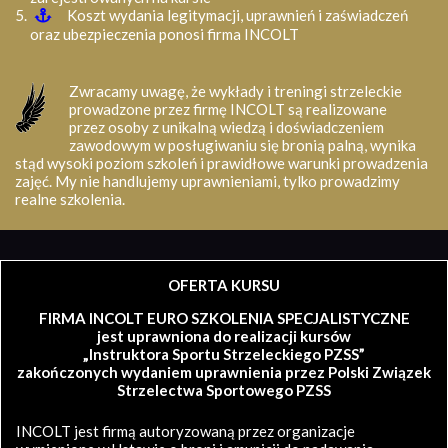
Koszt wydania legitymacji, uprawnień i zaświadczeń
oraz ubezpieczenia ponosi firma INCOLT
Zwracamy uwagę, że wykłady i treningi strzeleckie
prowadzone przez firmę INCOLT są realizowane
przez osoby z unikalną wiedzą i doświadczeniem
zawodowym w posługiwaniu się bronią palną, wynika
stąd wysoki poziom szkoleń i prawidłowe warunki prowadzenia
zajęć. My nie handlujemy uprawnieniami, tylko prowadzimy
realne szkolenia.
OFERTA KURSU
FIRMA INCOLT EURO SZKOLENIA SPECJALISTYCZNE
jest uprawniona do realizacji kursów
„Instruktora Sportu Strzeleckiego PZSS”
zakończonych wydaniem uprawnienia przez Polski Związek
Strzelectwa Sportowego PZSS
INCOLT jest firmą autoryzowaną przez organizacje