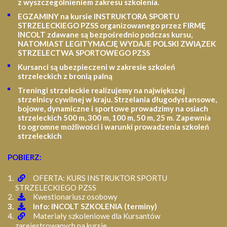
z wyszczególnieniem zakresu szkolenia
.
EGZAMINY na kursie INSTRUKTORA SPORTU
STRZELECKIEGO PZSS organizowanego przez FIRMĘ
INCOLT zdawane są bezpośrednio podczas kursu,
NATOMIAST LEGITYMACJĘ WYDAJE POLSKI ZWIĄZEK
STRZELECTWA SPORTOWEGO PZSS
Kursanci są ubezpieczeni w zakresie szkoleń
strzeleckich z bronią palną
Treningi strzeleckie realizujemy na największej
strzelnicy cywilnej w kraju. Strzelania długodystansowe,
bojowe, dynamiczne i sportowe prowadzimy na osiach
strzeleckich 500 m, 300 m, 100 m, 50 m, 25 m.
Zapewnia
to ogromne możliwości i warunki prowadzenia szkoleń
strzeleckich
POBIERZ:
OFERTA: KURS INSTRUKTOR SPORTU
STRZELECKIEGO PZSS
Kwestionariusz osobowy
Info: INCOLT SZKOLENIA (terminy)
Materiały szkoleniowe dla Kursantów
zarejestrowanych na kursie