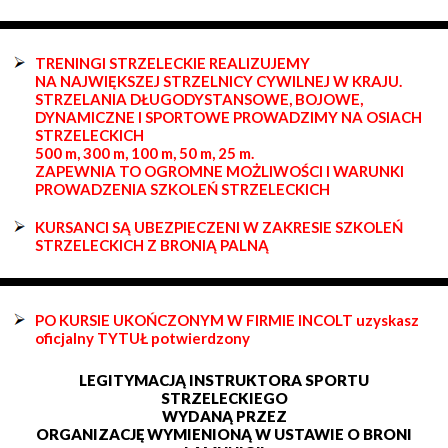
TRENINGI STRZELECKIE REALIZUJEMY
NA NAJWIĘKSZEJ STRZELNICY CYWILNEJ W KRAJU.
STRZELANIA DŁUGODYSTANSOWE, BOJOWE,
DYNAMICZNE I SPORTOWE PROWADZIMY NA OSIACH
STRZELECKICH
500 m, 300 m, 100 m, 50 m, 25 m.
ZAPEWNIA TO OGROMNE MOŻLIWOŚCI I WARUNKI
PROWADZENIA SZKOLEŃ STRZELECKICH
KURSANCI SĄ UBEZPIECZENI W ZAKRESIE SZKOLEŃ
STRZELECKICH Z BRONIĄ PALNĄ
PO KURSIE UKOŃCZONYM W FIRMIE INCOLT uzyskasz
oficjalny TYTUŁ potwierdzony
LEGITYMACJĄ INSTRUKTORA SPORTU
STRZELECKIEGO
WYDANĄ PRZEZ
ORGANIZACJĘ WYMIENIONĄ W USTAWIE O BRONI