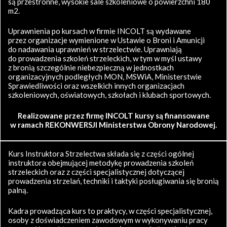
są przestronne, wysokie sale szkoleniowe o powierzchni 180
m2.
Uprawnienia po kursach w firmie INCOLT są wydawane
przez organizacje wymienione w Ustawie o Broni i Amunicji
do nadawania uprawnień w strzelectwie. Uprawniają
do prowadzenia szkoleń strzeleckich, w tym w myśl ustawy
z bronią szczególnie niebezpieczną w jednostkach
organizacyjnych podległych MON, MSWiA, Ministerstwie
Sprawiedliwości oraz wszelkich innych organizacjach
szkoleniowych, oświatowych, szkołach i klubach sportowych.
Realizowane przez firmę INCOLT kursy są finansowane
w ramach REKONWERSJI Ministerstwa Obrony Narodowej.
Kurs Instruktora Strzelectwa składa się z części ogólnej
instruktora obejmującej metodykę prowadzenia szkoleń
strzeleckich oraz z części specjalistycznej dotyczącej
prowadzenia strzelań, techniki i taktyki posługiwania się bronią
palną.
Kadra prowadząca kurs to praktycy, w części specjalistycznej,
osoby z doświadczeniem zawodowym w wykonywaniu pracy