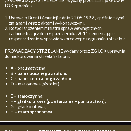
,,PROWADZĄCY STRZELANIE’’ wydany przez Zarząd Główny
LOK zgodnie z:
Ustawą o Broni i Amunicji z dnia 21.05.1999 , z późniejszymi
zmianami wraz z aktami wykonawczymi.
Rozporządzeniem ministra spraw wewnętrznych
i administracji z dnia 6 października 2011 r. zmieniające
rozporządzenie w sprawie wzorcowego regulaminu strzelnic.
PROWADZĄCY STRZELANIE wydany przez ZG LOK uprawnia
do nadzorowania strzelań z broni:
A – pneumatyczna;
B – palna bocznego zapłonu;
C – palna centralnego zapłonu;
D – maszynowa (pistolet);
E – samoczynna;
F – gładkolufowa (powtarzalna – pump action);
G – gładkolufowa;
H – czarnoprochowa.