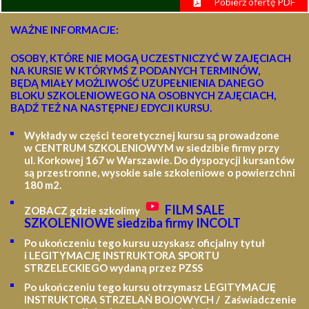
Pobierz ofertę PDF
WAŻNE INFORMACJE:
OSOBY, KTÓRE NIE MOGĄ UCZESTNICZYĆ W ZAJĘCIACH
NA KURSIE W KTÓRYMŚ Z PODANYCH TERMINÓW,
BĘDĄ MIAŁY MOŻLIWOŚĆ UZUPEŁNIENIA DANEGO
BLOKU SZKOLENIOWEGO NA OSOBNYCH ZAJĘCIACH,
BĄDŹ TEŻ NA NASTĘPNEJ EDYCJI KURSU.
Wykłady w części teoretycznej kursu są prowadzone
w CENTRUM SZKOLENIOWYM w siedzibie firmy przy
ul. Korkowej 167 w Warszawie. Do dyspozycji kursantów
są przestronne, wysokie sale szkoleniowe o powierzchni
180 m2.
FILM SALE
ZOBACZ gdzie szkolimy
SZKOLENIOWE siedziba firmy INCOLT
Po ukończeniu tego kursu uzyskasz oficjalny tytuł
i LEGITYMACJĘ
INSTRUKTORA SPORTU
STRZELECKIEGO wydaną przez PZSS
Po ukończeniu tego kursu otrzymasz LEGITYMACJĘ
INSTRUKTORA STRZELAŃ BOJOWYCH / Zaświadczenie