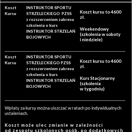
Koszt
INSTRUKTOR SPORTU
Koszt kursu to 4600
Kursu
STRZELECKIEGO PZSS
zł.
z rozszerzeniem zakresu
szkolenia o kurs
Weekendowy
INSTRUKTOR STRZELAŃ
(szkolenia w soboty
BOJOWYCH
i niedziele)
Koszt
INSTRUKTOR SPORTU
Koszt kursu to 4600
Kursu
STRZELECKIEGO PZSS
zł.
z rozszerzeniem zakresu
szkolenia o kurs
Kurs Stacjonarny
INSTRUKTOR STRZELAŃ
(szkolenia
BOJOWYCH
w tygodniu)
Wpłaty za kursy można uiszczać w ratach po indywidualnych
ustaleniach.
Koszt może ulec zmianie w zależności
od zespołu szkolonych osób, po dodatkowych