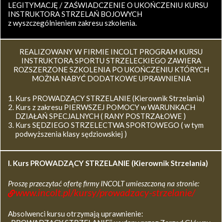
LEGITYMACJĘ / ZAŚWIADCZENIE O UKOŃCZENIU KURSU
INSTRUKTORA STRZELAŃ BOJOWYCH
z wyszczególnieniem zakresu szkolenia.
REALIZOWANY W FIRMIE INCOLT PROGRAM KURSU
INSTRUKTORA SPORTU STRZELECKIEGO ZAWIERA
ROZSZERZONE SZKOLENIA PO UKOŃCZENIU KTÓRYCH
MOŻNA NABYĆ DODATKOWE UPRAWNIENIA
Kurs PROWADZĄCY STRZELANIE (Kierownik Strzelania)
Kurs z zakresu PIERWSZEJ POMOCY w WARUNKACH
DZIAŁAŃ SPECJALNYCH ( RANY POSTRZAŁOWE )
Kurs SĘDZIEGO STRZELECTWA SPORTOWEGO ( w tym
podwyższenia klasy sędziowskiej )
I. Kurs
PROWADZĄCY STRZELANIE (Kierownik Strzelania)
Proszę przeczytać ofertę firmy INCOLT umieszczoną na stronie:
www.incolt.pl/kursy/prowadzacy-strzelanie/
Absolwenci kursu otrzymają uprawnienie: