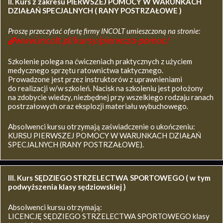
II. Kurs z zakresu
PIERWSZEJ POMOCY W WARUNKACH
DZIAŁAŃ SPECJALNYCH ( RANY POSTRZAŁOWE )
Proszę przeczytać ofertę firmy INCOLT umieszczoną na stronie:
www.incolt.pl/kursy/pierwsza-pomoc/
Szkolenie polega na ćwiczeniach praktycznych z użyciem
medycznego sprzętu ratownictwa taktycznego.
Prowadzone jest przez instruktorów z uprawnieniami
do realizacji w/w szkoleń. Nacisk na szkoleniu jest położony
na zdobycie wiedzy, niezbędnej przy wszelkiego rodzaju ranach
postrzałowych oraz eksplozji materiału wybuchowego.
Absolwenci kursu otrzymają zaświadczenie o ukończeniu:
KURSU PIERWSZEJ POMOCY W WARUNKACH DZIAŁAŃ
SPECJALNYCH (RANY POSTRZAŁOWE).
III. Kurs SĘDZIEGO STRZELECTWA SPORTOWEGO ( w tym
podwyższenia klasy sędziowskiej )
Absolwenci kursu otrzymają:
LICENCJĘ SĘDZIEGO STRZELECTWA SPORTOWEGO klasy