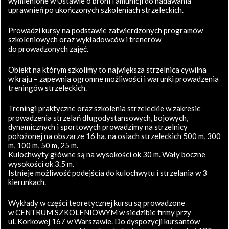
wymienione w Ustawie o broni i amunicji do nadawania
uprawnień po ukończonych szkoleniach strzeleckich.
Prowadzi kursy na podstawie zatwierdzonych programów
szkoleniowych oraz wykładowców i trenerów
do prowadzonych zajęć.
Obiekt na którym szkolimy to największa strzelnica cywilna
w kraju – zapewnia ogromne możliwości i warunki prowadzenia
treningów strzeleckich.
Treningi praktyczne oraz szkolenia strzeleckie w zakresie
prowadzenia strzelań długodystansowych, bojowych,
dynamicznych i sportowych prowadzimy na strzelnicy
położonej na obszarze 16 ha, na osiach strzeleckich 500 m, 300
m, 100 m, 50 m, 25 m.
Kulochwyty główne są na wysokości ok 30 m. Wały boczne
wysokości ok 3.5 m.
Istnieje możliwość podejścia do kulochwytu i strzelania w 3
kierunkach.
Wykłady w części teoretycznej kursu są prowadzone
w CENTRUM SZKOLENIOWYM w siedzibie firmy przy
ul. Korkowej 167 w Warszawie. Do dyspozycji kursantów