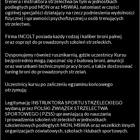
trenera i instruktora strzelectwa (w tym w jednostkach
podległych pod MON oraz MSWiA), natomiast w części
ogólnej specjaliści działający na rzecz podniesienia wydolności
fizycznej i sprawności psychofizycznej u osób trenujących
strzelectwo.
Firma INCOLT posiada każdy rodzaj i kaliber broni palnej
oraz osprzęt do prowadzonych szkoleń strzeleckich.
Dysponujemy również rusznikarnią, gdzie uczestnicy Kursu
bezpośrednio mogą zapoznać się z budową broni, amunicji
oraz warunkami technicznymi pracy broni, a także dostosować
tuning broni do prowadzonych strzelań.
Uczestnicy kursu po zaliczeniu egzaminu końcowego
otrzymują:
Legitymację INSTRUKTORA SPORTU STRZELECKIEGO
wydaną przez POLSKI ZWIĄZEK STRZELECTWA
SPORTOWEGO ( PZSS) uprawniającą do nauczania
i prowadzenia szkoleń strzeleckich w jednostkach
szkoleniowych podległych MON, MSWiA oraz wszelkich innych
organizacjach oświatowych, szkołach i klubach sportowych.