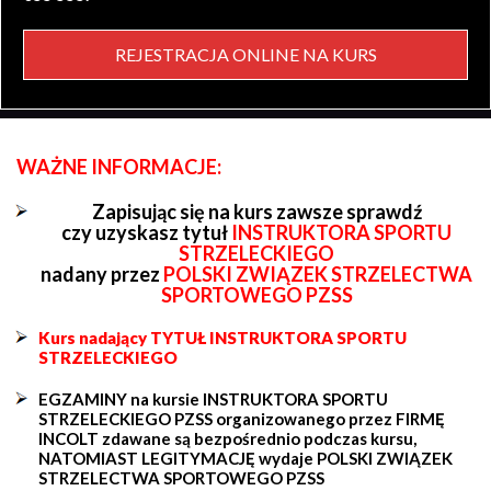
REJESTRACJA ONLINE NA KURS
WAŻNE INFORMACJE:
Zapisując się na kurs zawsze sprawdź
czy uzyskasz tytuł
INSTRUKTORA SPORTU
STRZELECKIEGO
nadany przez
POLSKI ZWIĄZEK STRZELECTWA
SPORTOWEGO PZSS
Kurs nadający TYTUŁ INSTRUKTORA SPORTU
STRZELECKIEGO
EGZAMINY na kursie INSTRUKTORA SPORTU
STRZELECKIEGO PZSS organizowanego przez FIRMĘ
INCOLT zdawane są bezpośrednio podczas kursu,
NATOMIAST LEGITYMACJĘ wydaje POLSKI ZWIĄZEK
STRZELECTWA SPORTOWEGO PZSS