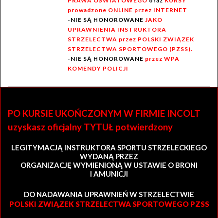
PRAWA OŚWIATOWEGO
oraz
KURSY
prowadzone ONLINE przez INTERNET
-NIE SĄ HONOROWANE
JAKO
UPRAWNIENIA INSTRUKTORA
STRZELECTWA przez POLSKI ZWIĄZEK
STRZELECTWA SPORTOWEGO (PZSS).
-NIE SĄ HONOROWANE
przez WPA
KOMENDY POLICJI
PO KURSIE UKOŃCZONYM W FIRMIE INCOLT
uzyskasz oficjalny TYTUŁ potwierdzony
LEGITYMACJĄ INSTRUKTORA SPORTU STRZELECKIEGO
WYDANĄ PRZEZ
ORGANIZACJĘ WYMIENIONĄ W USTAWIE O BRONI
I AMUNICJI
DO NADAWANIA UPRAWNIEŃ W STRZELECTWIE
POLSKI ZWIĄZEK STRZELECTWA SPORTOWEGO PZSS