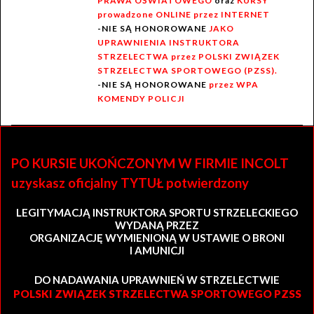
PRAWA OŚWIATOWEGO
oraz
KURSY
prowadzone ONLINE przez INTERNET
-NIE SĄ HONOROWANE
JAKO
UPRAWNIENIA INSTRUKTORA
STRZELECTWA przez POLSKI ZWIĄZEK
STRZELECTWA SPORTOWEGO (PZSS).
-NIE SĄ HONOROWANE
przez WPA
KOMENDY POLICJI
PO KURSIE UKOŃCZONYM W FIRMIE INCOLT
uzyskasz oficjalny TYTUŁ potwierdzony
LEGITYMACJĄ INSTRUKTORA SPORTU STRZELECKIEGO
WYDANĄ PRZEZ
ORGANIZACJĘ WYMIENIONĄ W USTAWIE O BRONI
I AMUNICJI
DO NADAWANIA UPRAWNIEŃ W STRZELECTWIE
POLSKI ZWIĄZEK STRZELECTWA SPORTOWEGO PZSS