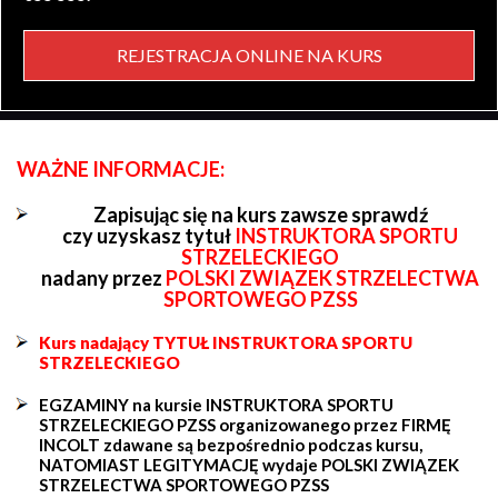
REJESTRACJA ONLINE NA KURS
WAŻNE INFORMACJE:
Zapisując się na kurs zawsze sprawdź
czy uzyskasz tytuł
INSTRUKTORA SPORTU
STRZELECKIEGO
nadany przez
POLSKI ZWIĄZEK STRZELECTWA
SPORTOWEGO PZSS
Kurs nadający TYTUŁ INSTRUKTORA SPORTU
STRZELECKIEGO
EGZAMINY na kursie INSTRUKTORA SPORTU
STRZELECKIEGO PZSS organizowanego przez FIRMĘ
INCOLT zdawane są bezpośrednio podczas kursu,
NATOMIAST LEGITYMACJĘ wydaje POLSKI ZWIĄZEK
STRZELECTWA SPORTOWEGO PZSS