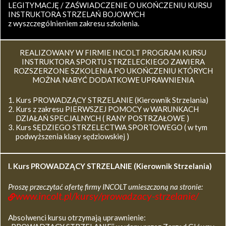
LEGITYMACJĘ / ZAŚWIADCZENIE O UKOŃCZENIU KURSU
INSTRUKTORA STRZELAŃ BOJOWYCH
z wyszczególnieniem zakresu szkolenia.
REALIZOWANY W FIRMIE INCOLT PROGRAM KURSU
INSTRUKTORA SPORTU STRZELECKIEGO ZAWIERA
ROZSZERZONE SZKOLENIA PO UKOŃCZENIU KTÓRYCH
MOŻNA NABYĆ DODATKOWE UPRAWNIENIA
Kurs PROWADZĄCY STRZELANIE (Kierownik Strzelania)
Kurs z zakresu PIERWSZEJ POMOCY w WARUNKACH
DZIAŁAŃ SPECJALNYCH ( RANY POSTRZAŁOWE )
Kurs SĘDZIEGO STRZELECTWA SPORTOWEGO ( w tym
podwyższenia klasy sędziowskiej )
I. Kurs
PROWADZĄCY STRZELANIE (Kierownik Strzelania)
Proszę przeczytać ofertę firmy INCOLT umieszczoną na stronie:
www.incolt.pl/kursy/prowadzacy-strzelanie/
Absolwenci kursu otrzymają uprawnienie: