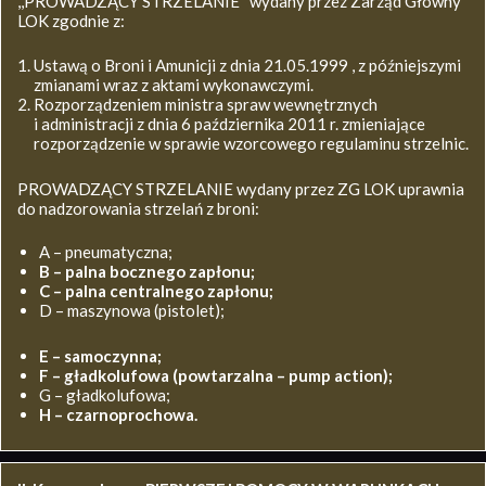
,,PROWADZĄCY STRZELANIE’’ wydany przez Zarząd Główny
LOK zgodnie z:
Ustawą o Broni i Amunicji z dnia 21.05.1999 , z późniejszymi
zmianami wraz z aktami wykonawczymi.
Rozporządzeniem ministra spraw wewnętrznych
i administracji z dnia 6 października 2011 r. zmieniające
rozporządzenie w sprawie wzorcowego regulaminu strzelnic.
PROWADZĄCY STRZELANIE wydany przez ZG LOK uprawnia
do nadzorowania strzelań z broni:
A – pneumatyczna;
B – palna bocznego zapłonu;
C – palna centralnego zapłonu;
D – maszynowa (pistolet);
E – samoczynna;
F – gładkolufowa (powtarzalna – pump action);
G – gładkolufowa;
H – czarnoprochowa.