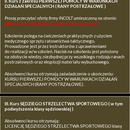
II. Kurs z zakresu
PIERWSZEJ POMOCY W WARUNKACH
DZIAŁAŃ SPECJALNYCH ( RANY POSTRZAŁOWE )
Proszę przeczytać ofertę firmy INCOLT umieszczoną na stronie:
www.incolt.pl/kursy/pierwsza-pomoc/
Szkolenie polega na ćwiczeniach praktycznych z użyciem
medycznego sprzętu ratownictwa taktycznego.
Prowadzone jest przez instruktorów z uprawnieniami
do realizacji w/w szkoleń. Nacisk na szkoleniu jest położony
na zdobycie wiedzy, niezbędnej przy wszelkiego rodzaju ranach
postrzałowych oraz eksplozji materiału wybuchowego.
Absolwenci kursu otrzymają zaświadczenie o ukończeniu:
KURSU PIERWSZEJ POMOCY W WARUNKACH DZIAŁAŃ
SPECJALNYCH (RANY POSTRZAŁOWE).
III. Kurs SĘDZIEGO STRZELECTWA SPORTOWEGO ( w tym
podwyższenia klasy sędziowskiej )
Absolwenci kursu otrzymają:
LICENCJĘ SĘDZIEGO STRZELECTWA SPORTOWEGO klasy