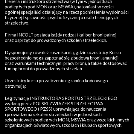
trenera i instruktora strzelectwa (w tym w jednostkach
podległych pod MON oraz MSWiA), natomiast w części
ogólnej specjaliści działający na rzecz podniesienia wydolności
fizycznej i sprawności psychofizycznej u osób trenujących
strzelectwo.
Firma INCOLT posiada każdy rodzaj i kaliber broni palnej
oraz osprzęt do prowadzonych szkoleń strzeleckich.
Dysponujemy również rusznikarnią, gdzie uczestnicy Kursu
bezpośrednio mogą zapoznać się z budową broni, amunicji
oraz warunkami technicznymi pracy broni, a także dostosować
tuning broni do prowadzonych strzelań.
Uczestnicy kursu po zaliczeniu egzaminu końcowego
otrzymują:
Legitymację INSTRUKTORA SPORTU STRZELECKIEGO
wydaną przez POLSKI ZWIĄZEK STRZELECTWA
SPORTOWEGO ( PZSS) uprawniającą do nauczania
i prowadzenia szkoleń strzeleckich w jednostkach
szkoleniowych podległych MON, MSWiA oraz wszelkich innych
organizacjach oświatowych, szkołach i klubach sportowych.