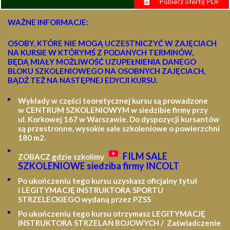
Pobierz ofertę PDF
WAŻNE INFORMACJE:
OSOBY, KTÓRE NIE MOGĄ UCZESTNICZYĆ W ZAJĘCIACH
NA KURSIE W KTÓRYMŚ Z PODANYCH TERMINÓW,
BĘDĄ MIAŁY MOŻLIWOŚĆ UZUPEŁNIENIA DANEGO
BLOKU SZKOLENIOWEGO NA OSOBNYCH ZAJĘCIACH,
BĄDŹ TEŻ NA NASTĘPNEJ EDYCJI KURSU.
Wykłady w części teoretycznej kursu są prowadzone
w CENTRUM SZKOLENIOWYM w siedzibie firmy przy
ul. Korkowej 167 w Warszawie. Do dyspozycji kursantów
są przestronne, wysokie sale szkoleniowe o powierzchni
180 m2.
FILM SALE
ZOBACZ gdzie szkolimy
SZKOLENIOWE siedziba firmy INCOLT
Po ukończeniu tego kursu uzyskasz oficjalny tytuł
i LEGITYMACJĘ
INSTRUKTORA SPORTU
STRZELECKIEGO wydaną przez PZSS
Po ukończeniu tego kursu otrzymasz LEGITYMACJĘ
INSTRUKTORA STRZELAŃ BOJOWYCH / Zaświadczenie