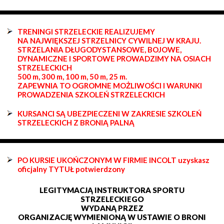
TRENINGI STRZELECKIE REALIZUJEMY
NA NAJWIĘKSZEJ STRZELNICY CYWILNEJ W KRAJU.
STRZELANIA DŁUGODYSTANSOWE, BOJOWE,
DYNAMICZNE I SPORTOWE PROWADZIMY NA OSIACH
STRZELECKICH
500 m, 300 m, 100 m, 50 m, 25 m.
ZAPEWNIA TO OGROMNE MOŻLIWOŚCI I WARUNKI
PROWADZENIA SZKOLEŃ STRZELECKICH
KURSANCI SĄ UBEZPIECZENI W ZAKRESIE SZKOLEŃ
STRZELECKICH Z BRONIĄ PALNĄ
PO KURSIE UKOŃCZONYM W FIRMIE INCOLT uzyskasz
oficjalny TYTUŁ potwierdzony
LEGITYMACJĄ INSTRUKTORA SPORTU
STRZELECKIEGO
WYDANĄ PRZEZ
ORGANIZACJĘ WYMIENIONĄ W USTAWIE O BRONI