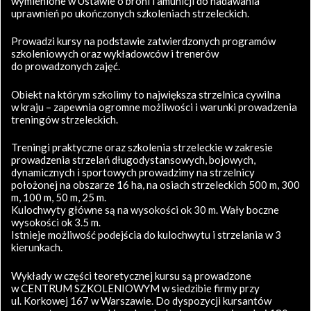
wymienione w Ustawie o broni i amunicji do nadawania
uprawnień po ukończonych szkoleniach strzeleckich.
Prowadzi kursy na podstawie zatwierdzonych programów
szkoleniowych oraz wykładowców i trenerów
do prowadzonych zajęć.
Obiekt na którym szkolimy to największa strzelnica cywilna
w kraju – zapewnia ogromne możliwości i warunki prowadzenia
treningów strzeleckich.
Treningi praktyczne oraz szkolenia strzeleckie w zakresie
prowadzenia strzelań długodystansowych, bojowych,
dynamicznych i sportowych prowadzimy na strzelnicy
położonej na obszarze 16 ha, na osiach strzeleckich 500 m, 300
m, 100 m, 50 m, 25 m.
Kulochwyty główne są na wysokości ok 30 m. Wały boczne
wysokości ok 3.5 m.
Istnieje możliwość podejścia do kulochwytu i strzelania w 3
kierunkach.
Wykłady w części teoretycznej kursu są prowadzone
w CENTRUM SZKOLENIOWYM w siedzibie firmy przy
ul. Korkowej 167 w Warszawie. Do dyspozycji kursantów