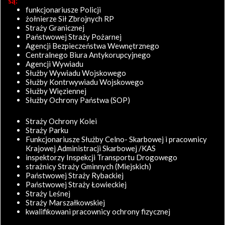
są:
funkcjonariusze Policji
żołnierze Sił Zbrojnych RP
Straży Granicznej
Państwowej Straży Pożarnej
Agencji Bezpieczeństwa Wewnętrznego
Centralnego Biura Antykorupcyjnego
Agencji Wywiadu
Służby Wywiadu Wojskowego
Służby Kontrwywiadu Wojskowego
Służby Więziennej
Służby Ochrony Państwa (SOP)
Straży Ochrony Kolei
Straży Parku
Funkcjonariusze Służby Celno- Skarbowej i pracownicy
Krajowej Administracji Skarbowej /KAS
inspektorzy Inspekcji Transportu Drogowego
strażnicy Straży Gminnych (Miejskich)
Państwowej Straży Rybackiej
Państwowej Straży Łowieckiej
Straży Leśnej
Straży Marszałkowskiej
kwalifikowani pracownicy ochrony fizycznej