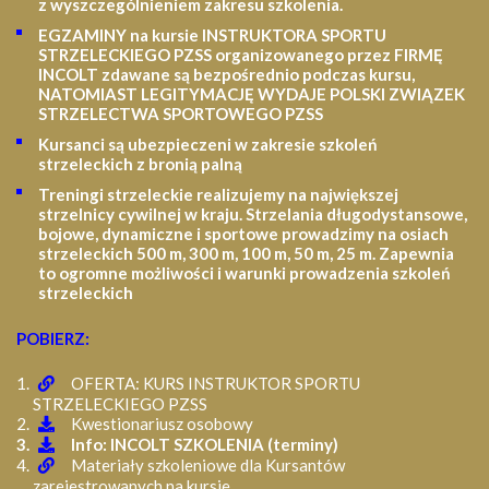
z wyszczególnieniem zakresu szkolenia
.
EGZAMINY na kursie INSTRUKTORA SPORTU
STRZELECKIEGO PZSS organizowanego przez FIRMĘ
INCOLT zdawane są bezpośrednio podczas kursu,
NATOMIAST LEGITYMACJĘ WYDAJE POLSKI ZWIĄZEK
STRZELECTWA SPORTOWEGO PZSS
Kursanci są ubezpieczeni w zakresie szkoleń
strzeleckich z bronią palną
Treningi strzeleckie realizujemy na największej
strzelnicy cywilnej w kraju. Strzelania długodystansowe,
bojowe, dynamiczne i sportowe prowadzimy na osiach
strzeleckich 500 m, 300 m, 100 m, 50 m, 25 m.
Zapewnia
to ogromne możliwości i warunki prowadzenia szkoleń
strzeleckich
POBIERZ:
OFERTA: KURS INSTRUKTOR SPORTU
STRZELECKIEGO PZSS
Kwestionariusz osobowy
Info: INCOLT SZKOLENIA (terminy)
Materiały szkoleniowe dla Kursantów
zarejestrowanych na kursie