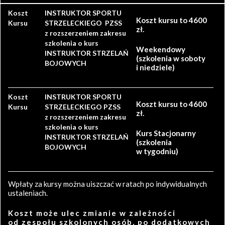
Koszt
INSTRUKTOR SPORTU
Koszt kursu to 4600
Kursu
STRZELECKIEGO PZSS
zł.
z rozszerzeniem zakresu
szkolenia o kurs
Weekendowy
INSTRUKTOR STRZELAŃ
(szkolenia w soboty
BOJOWYCH
i niedziele)
Koszt
INSTRUKTOR SPORTU
Koszt kursu to 4600
Kursu
STRZELECKIEGO PZSS
zł.
z rozszerzeniem zakresu
szkolenia o kurs
Kurs Stacjonarny
INSTRUKTOR STRZELAŃ
(szkolenia
BOJOWYCH
w tygodniu)
Wpłaty za kursy można uiszczać w ratach po indywidualnych
ustaleniach.
Koszt może ulec zmianie w zależności
od zespołu szkolonych osób, po dodatkowych