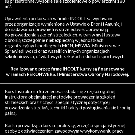
są przestronne, wysokie sale szkoleniowe o powierzchni 180
m2.
Uprawnienia po kursach w firmie INCOLT są wydawane
przez organizacje wymienione w Ustawie o Broni i Amunicji
do nadawania uprawnień w strzelectwie. Uprawniają
do prowadzenia szkoleń strzeleckich, w tym w myśl ustawy
z bronią szczególnie niebezpieczną w jednostkach
organizacyjnych podległych MON, MSWiA, Ministerstwie
Sprawiedliwości oraz wszelkich innych organizacjach
szkoleniowych, oświatowych, szkołach i klubach sportowych.
Realizowane przez firmę INCOLT kursy są finansowane
w ramach REKONWERSJI Ministerstwa Obrony Narodowej.
Kurs Instruktora Strzelectwa składa się z części ogólnej
instruktora obejmującej metodykę prowadzenia szkoleń
strzeleckich oraz z części specjalistycznej dotyczącej
prowadzenia strzelań, techniki i taktyki posługiwania się bronią
palną.
Kadra prowadząca kurs to praktycy, w części specjalistycznej,
osoby z doświadczeniem zawodowym w wykonywaniu pracy