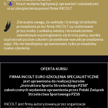
Koszt wydania legitymacji, uprawnień i zaświadczeń
oraz ubezpieczenia ponosi firma INCOLT
Zwracamy uwagę, że wykłady i treningi strzeleckie
prowadzone przez firmę INCOLT są realizowane
przez osoby z unikalną wiedzą i doświadczeniem
zawodowym w posługiwaniu się bronią palną, wynika
stąd wysoki poziom szkoleń i prawidłowe warunki prowadzenia
zajęć. My nie handlujemy uprawnieniami, tylko prowadzimy
realne szkolenia.
OFERTA KURSU
FIRMA INCOLT EURO SZKOLENIA SPECJALISTYCZNE
jest uprawniona do realizacji kursów
„Instruktora Sportu Strzeleckiego PZSS”
zakończonych wydaniem uprawnienia przez Polski Związek
Strzelectwa Sportowego PZSS
INCOLT jest firmą autoryzowaną przez organizacje