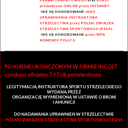
PRAWA OŚWIATOWEGO
oraz
KURSY
prowadzone ONLINE przez INTERNET
-NIE SĄ HONOROWANE
JAKO
UPRAWNIENIA INSTRUKTORA
STRZELECTWA przez POLSKI ZWIĄZEK
STRZELECTWA SPORTOWEGO (PZSS).
-NIE SĄ HONOROWANE
przez WPA
KOMENDY POLICJI
PO KURSIE UKOŃCZONYM W FIRMIE INCOLT
uzyskasz oficjalny TYTUŁ potwierdzony
LEGITYMACJĄ INSTRUKTORA SPORTU STRZELECKIEGO
WYDANĄ PRZEZ
ORGANIZACJĘ WYMIENIONĄ W USTAWIE O BRONI
I AMUNICJI
DO NADAWANIA UPRAWNIEŃ W STRZELECTWIE
POLSKI ZWIĄZEK STRZELECTWA SPORTOWEGO PZSS