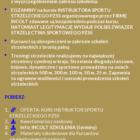
z wyszczególnieniem zakresu szkolenia
.
EGZAMINY na kursie INSTRUKTORA SPORTU
STRZELECKIEGO PZSS organizowanego przez FIRMĘ
INCOLT zdawane są bezpośrednio podczas kursu,
NATOMIAST LEGITYMACJĘ WYDAJE POLSKI ZWIĄZEK
STRZELECTWA SPORTOWEGO PZSS
Kursanci są ubezpieczeni w zakresie szkoleń
strzeleckich z bronią palną
Treningi strzeleckie realizujemy na największej
strzelnicy cywilnej w kraju. Strzelania długodystansowe,
bojowe, dynamiczne i sportowe prowadzimy na osiach
strzeleckich 500 m, 300 m, 100 m, 50 m, 25 m.
Zapewnia
to ogromne możliwości i warunki prowadzenia szkoleń
strzeleckich
POBIERZ:
OFERTA: KURS INSTRUKTOR SPORTU
STRZELECKIEGO PZSS
Kwestionariusz osobowy
Info: INCOLT SZKOLENIA (terminy)
Materiały szkoleniowe dla Kursantów
zarejestrowanych na kursie