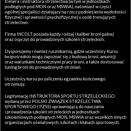
trenera i instruktora strzelectwa (w tym w jednostkach
podległych pod MON oraz MSWiA), natomiast w części
ogólnej specjaliści działający na rzecz podniesienia wydolności
fizycznej i sprawności psychofizycznej u osób trenujących
strzelectwo.
Firma INCOLT posiada każdy rodzaj i kaliber broni palnej
oraz osprzęt do prowadzonych szkoleń strzeleckich.
Dysponujemy również rusznikarnią, gdzie uczestnicy Kursu
bezpośrednio mogą zapoznać się z budową broni, amunicji
oraz warunkami technicznymi pracy broni, a także dostosować
tuning broni do prowadzonych strzelań.
Uczestnicy kursu po zaliczeniu egzaminu końcowego
otrzymują:
Legitymację INSTRUKTORA SPORTU STRZELECKIEGO
wydaną przez POLSKI ZWIĄZEK STRZELECTWA
SPORTOWEGO ( PZSS) uprawniającą do nauczania
i prowadzenia szkoleń strzeleckich w jednostkach
szkoleniowych podległych MON, MSWiA oraz wszelkich innych
organizacjach oświatowych, szkołach i klubach sportowych.