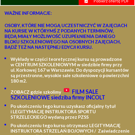
Pobierz ofertę PDF
WAŻNE INFORMACJE:
OSOBY, KTÓRE NIE MOGĄ UCZESTNICZYĆ W ZAJĘCIACH
NA KURSIE W KTÓRYMŚ Z PODANYCH TERMINÓW,
BĘDĄ MIAŁY MOŻLIWOŚĆ UZUPEŁNIENIA DANEGO
BLOKU SZKOLENIOWEGO NA OSOBNYCH ZAJĘCIACH,
BĄDŹ TEŻ NA NASTĘPNEJ EDYCJI KURSU.
Wykłady w części teoretycznej kursu są prowadzone
w CENTRUM SZKOLENIOWYM w siedzibie firmy przy
ul. Korkowej 167 w Warszawie. Do dyspozycji kursantów
są przestronne, wysokie sale szkoleniowe o powierzchni
180 m2.
FILM SALE
ZOBACZ gdzie szkolimy
SZKOLENIOWE siedziba firmy INCOLT
Po ukończeniu tego kursu uzyskasz oficjalny tytuł
i LEGITYMACJĘ
INSTRUKTORA SPORTU
STRZELECKIEGO wydaną przez PZSS
Po ukończeniu tego kursu otrzymasz LEGITYMACJĘ
INSTRUKTORA STRZELAŃ BOJOWYCH / Zaświadczenie