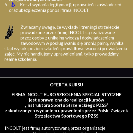
Koszt wydania legitymacji, uprawnień i zaświadczeń
oraz ubezpieczenia ponosi firma INCOLT
Zwracamy uwagę, że wykłady i treningi strzeleckie
prowadzone przez firmę INCOLT są realizowane
przez osoby z unikalną wiedzą i doświadczeniem
zawodowym w posługiwaniu się bronią palną, wynika
stąd wysoki poziom szkoleń i prawidłowe warunki prowadzenia
zajęć. My nie handlujemy uprawnieniami, tylko prowadzimy
realne szkolenia.
OFERTA KURSU
FIRMA INCOLT EURO SZKOLENIA SPECJALISTYCZNE
jest uprawniona do realizacji kursów
„Instruktora Sportu Strzeleckiego PZSS”
zakończonych wydaniem uprawnienia przez Polski Związek
Strzelectwa Sportowego PZSS
INCOLT jest firmą autoryzowaną przez organizacje