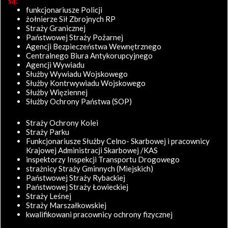
są:
funkcjonariusze Policji
żołnierze Sił Zbrojnych RP
Straży Granicznej
Państwowej Straży Pożarnej
Agencji Bezpieczeństwa Wewnętrznego
Centralnego Biura Antykorupcyjnego
Agencji Wywiadu
Służby Wywiadu Wojskowego
Służby Kontrwywiadu Wojskowego
Służby Więziennej
Służby Ochrony Państwa (SOP)
Straży Ochrony Kolei
Straży Parku
Funkcjonariusze Służby Celno- Skarbowej i pracownicy
Krajowej Administracji Skarbowej /KAS
inspektorzy Inspekcji Transportu Drogowego
strażnicy Straży Gminnych (Miejskich)
Państwowej Straży Rybackiej
Państwowej Straży Łowieckiej
Straży Leśnej
Straży Marszałkowskiej
kwalifikowani pracownicy ochrony fizycznej