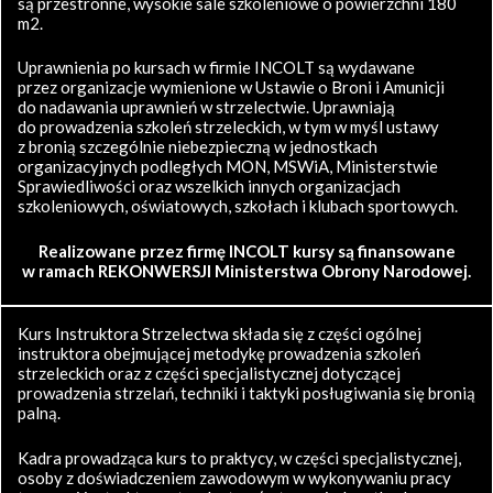
są przestronne, wysokie sale szkoleniowe o powierzchni 180
m2.
Uprawnienia po kursach w firmie INCOLT są wydawane
przez organizacje wymienione w Ustawie o Broni i Amunicji
do nadawania uprawnień w strzelectwie. Uprawniają
do prowadzenia szkoleń strzeleckich, w tym w myśl ustawy
z bronią szczególnie niebezpieczną w jednostkach
organizacyjnych podległych MON, MSWiA, Ministerstwie
Sprawiedliwości oraz wszelkich innych organizacjach
szkoleniowych, oświatowych, szkołach i klubach sportowych.
Realizowane przez firmę INCOLT kursy są finansowane
w ramach REKONWERSJI Ministerstwa Obrony Narodowej.
Kurs Instruktora Strzelectwa składa się z części ogólnej
instruktora obejmującej metodykę prowadzenia szkoleń
strzeleckich oraz z części specjalistycznej dotyczącej
prowadzenia strzelań, techniki i taktyki posługiwania się bronią
palną.
Kadra prowadząca kurs to praktycy, w części specjalistycznej,
osoby z doświadczeniem zawodowym w wykonywaniu pracy