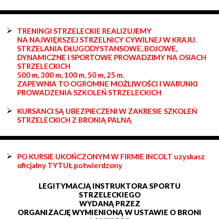
TRENINGI STRZELECKIE REALIZUJEMY
NA NAJWIĘKSZEJ STRZELNICY CYWILNEJ W KRAJU.
STRZELANIA DŁUGODYSTANSOWE, BOJOWE,
DYNAMICZNE I SPORTOWE PROWADZIMY NA OSIACH
STRZELECKICH
500 m, 300 m, 100 m, 50 m, 25 m.
ZAPEWNIA TO OGROMNE MOŻLIWOŚCI I WARUNKI
PROWADZENIA SZKOLEŃ STRZELECKICH
KURSANCI SĄ UBEZPIECZENI W ZAKRESIE SZKOLEŃ
STRZELECKICH Z BRONIĄ PALNĄ
PO KURSIE UKOŃCZONYM W FIRMIE INCOLT uzyskasz
oficjalny TYTUŁ potwierdzony
LEGITYMACJĄ INSTRUKTORA SPORTU
STRZELECKIEGO
WYDANĄ PRZEZ
ORGANIZACJĘ WYMIENIONĄ W USTAWIE O BRONI