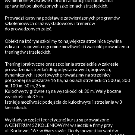
wymienione w Ustawie o broni i amunicji do nadawania
uprawnień po ukończonych szkoleniach strzeleckich.
Prowadzi kursy na podstawie zatwierdzonych programów
szkoleniowych oraz wykładowców i trenerów
do prowadzonych zajęć.
Obiekt na którym szkolimy to największa strzelnica cywilna
w kraju – zapewnia ogromne możliwości i warunki prowadzenia
treningów strzeleckich.
Treningi praktyczne oraz szkolenia strzeleckie w zakresie
prowadzenia strzelań długodystansowych, bojowych,
dynamicznych i sportowych prowadzimy na strzelnicy
położonej na obszarze 16 ha, na osiach strzeleckich 500 m, 300
m, 100 m, 50 m, 25 m.
Kulochwyty główne są na wysokości ok 30 m. Wały boczne
wysokości ok 3.5 m.
Istnieje możliwość podejścia do kulochwytu i strzelania w 3
kierunkach.
Wykłady w części teoretycznej kursu są prowadzone
w CENTRUM SZKOLENIOWYM w siedzibie firmy przy
ul. Korkowej 167 w Warszawie. Do dyspozycji kursantów