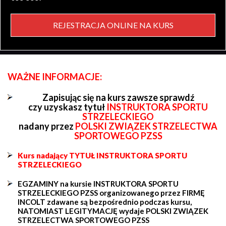
REJESTRACJA ONLINE NA KURS
WAŻNE INFORMACJE:
Zapisując się na kurs zawsze sprawdź
czy uzyskasz tytuł
INSTRUKTORA SPORTU
STRZELECKIEGO
nadany przez
POLSKI ZWIĄZEK STRZELECTWA
SPORTOWEGO PZSS
Kurs nadający TYTUŁ INSTRUKTORA SPORTU
STRZELECKIEGO
EGZAMINY na kursie INSTRUKTORA SPORTU
STRZELECKIEGO PZSS organizowanego przez FIRMĘ
INCOLT zdawane są bezpośrednio podczas kursu,
NATOMIAST LEGITYMACJĘ wydaje POLSKI ZWIĄZEK
STRZELECTWA SPORTOWEGO PZSS