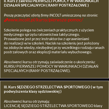
II. Kurs z zakresu
PIERWSZEJ POMOCY W WARUNKACH
DZIAŁAŃ SPECJALNYCH ( RANY POSTRZAŁOWE )
Proszę przeczytać ofertę firmy INCOLT umieszczoną na stronie:
www.incolt.pl/kursy/pierwsza-pomoc/
Szkolenie polega na ćwiczeniach praktycznych z użyciem
medycznego sprzętu ratownictwa taktycznego.
Prowadzone jest przez instruktorów z uprawnieniami
do realizacji w/w szkoleń. Nacisk na szkoleniu jest położony
na zdobycie wiedzy, niezbędnej przy wszelkiego rodzaju ranach
postrzałowych oraz eksplozji materiału wybuchowego.
Absolwenci kursu otrzymają zaświadczenie o ukończeniu:
KURSU PIERWSZEJ POMOCY W WARUNKACH DZIAŁAŃ
SPECJALNYCH (RANY POSTRZAŁOWE).
III. Kurs SĘDZIEGO STRZELECTWA SPORTOWEGO ( w tym
podwyższenia klasy sędziowskiej )
Absolwenci kursu otrzymają:
LICENCJĘ SĘDZIEGO STRZELECTWA SPORTOWEGO klasy