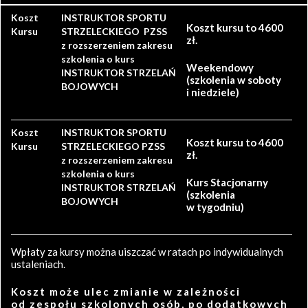
Koszt
INSTRUKTOR SPORTU
Koszt kursu to 4600
Kursu
STRZELECKIEGO PZSS
zł.
z rozszerzeniem zakresu
szkolenia o kurs
Weekendowy
INSTRUKTOR STRZELAŃ
(szkolenia w soboty
BOJOWYCH
i niedziele)
Koszt
INSTRUKTOR SPORTU
Koszt kursu to 4600
Kursu
STRZELECKIEGO PZSS
zł.
z rozszerzeniem zakresu
szkolenia o kurs
Kurs Stacjonarny
INSTRUKTOR STRZELAŃ
(szkolenia
BOJOWYCH
w tygodniu)
Wpłaty za kursy można uiszczać w ratach po indywidualnych
ustaleniach.
Koszt może ulec zmianie w zależności
od zespołu szkolonych osób, po dodatkowych