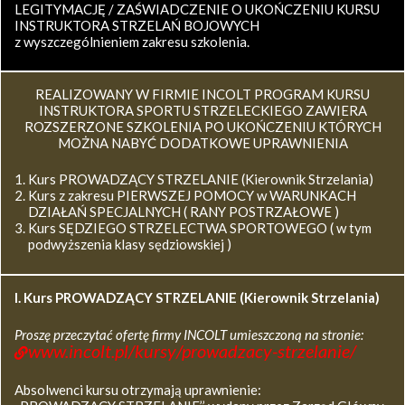
LEGITYMACJĘ / ZAŚWIADCZENIE O UKOŃCZENIU KURSU
INSTRUKTORA STRZELAŃ BOJOWYCH
z wyszczególnieniem zakresu szkolenia.
REALIZOWANY W FIRMIE INCOLT PROGRAM KURSU
INSTRUKTORA SPORTU STRZELECKIEGO ZAWIERA
ROZSZERZONE SZKOLENIA PO UKOŃCZENIU KTÓRYCH
MOŻNA NABYĆ DODATKOWE UPRAWNIENIA
Kurs PROWADZĄCY STRZELANIE (Kierownik Strzelania)
Kurs z zakresu PIERWSZEJ POMOCY w WARUNKACH
DZIAŁAŃ SPECJALNYCH ( RANY POSTRZAŁOWE )
Kurs SĘDZIEGO STRZELECTWA SPORTOWEGO ( w tym
podwyższenia klasy sędziowskiej )
I. Kurs
PROWADZĄCY STRZELANIE (Kierownik Strzelania)
Proszę przeczytać ofertę firmy INCOLT umieszczoną na stronie:
www.incolt.pl/kursy/prowadzacy-strzelanie/
Absolwenci kursu otrzymają uprawnienie: