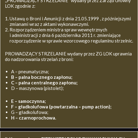
,,PROWADZĄCY STRZELANIE’’ wydany przez Zarząd Główny
LOK zgodnie z:
Ustawą o Broni i Amunicji z dnia 21.05.1999 , z późniejszymi
zmianami wraz z aktami wykonawczymi.
Rozporządzeniem ministra spraw wewnętrznych
i administracji z dnia 6 października 2011 r. zmieniające
rozporządzenie w sprawie wzorcowego regulaminu strzelnic.
PROWADZĄCY STRZELANIE wydany przez ZG LOK uprawnia
do nadzorowania strzelań z broni:
A – pneumatyczna;
B – palna bocznego zapłonu;
C – palna centralnego zapłonu;
D – maszynowa (pistolet);
E – samoczynna;
F – gładkolufowa (powtarzalna – pump action);
G – gładkolufowa;
H – czarnoprochowa.