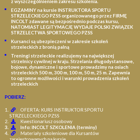
z wyszczególnieniem zakresu szkolenia
.
EGZAMINY na kursie INSTRUKTORA SPORTU
STRZELECKIEGO PZSS organizowanego przez FIRMĘ
INCOLT zdawane są bezpośrednio podczas kursu,
NATOMIAST LEGITYMACJĘ WYDAJE POLSKI ZWIĄZEK
STRZELECTWA SPORTOWEGO PZSS
Kursanci są ubezpieczeni w zakresie szkoleń
strzeleckich z bronią palną
Treningi strzeleckie realizujemy na największej
strzelnicy cywilnej w kraju. Strzelania długodystansowe,
bojowe, dynamiczne i sportowe prowadzimy na osiach
strzeleckich 500 m, 300 m, 100 m, 50 m, 25 m.
Zapewnia
to ogromne możliwości i warunki prowadzenia szkoleń
strzeleckich
POBIERZ:
OFERTA: KURS INSTRUKTOR SPORTU
STRZELECKIEGO PZSS
Kwestionariusz osobowy
Info: INCOLT SZKOLENIA (terminy)
Materiały szkoleniowe dla Kursantów
zarejestrowanych na kursie