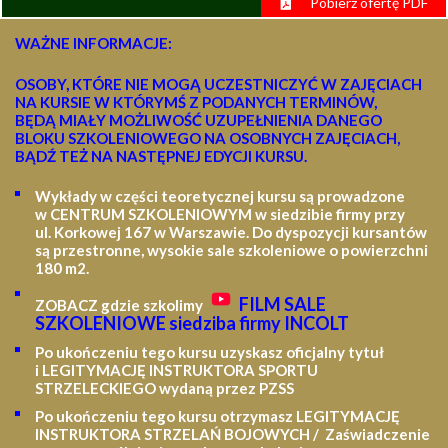
Pobierz ofertę PDF
WAŻNE INFORMACJE:
OSOBY, KTÓRE NIE MOGĄ UCZESTNICZYĆ W ZAJĘCIACH
NA KURSIE W KTÓRYMŚ Z PODANYCH TERMINÓW,
BĘDĄ MIAŁY MOŻLIWOŚĆ UZUPEŁNIENIA DANEGO
BLOKU SZKOLENIOWEGO NA OSOBNYCH ZAJĘCIACH,
BĄDŹ TEŻ NA NASTĘPNEJ EDYCJI KURSU.
Wykłady w części teoretycznej kursu są prowadzone
w CENTRUM SZKOLENIOWYM w siedzibie firmy przy
ul. Korkowej 167 w Warszawie. Do dyspozycji kursantów
są przestronne, wysokie sale szkoleniowe o powierzchni
180 m2.
FILM SALE
ZOBACZ gdzie szkolimy
SZKOLENIOWE siedziba firmy INCOLT
Po ukończeniu tego kursu uzyskasz oficjalny tytuł
i LEGITYMACJĘ
INSTRUKTORA SPORTU
STRZELECKIEGO wydaną przez PZSS
Po ukończeniu tego kursu otrzymasz LEGITYMACJĘ
INSTRUKTORA STRZELAŃ BOJOWYCH / Zaświadczenie