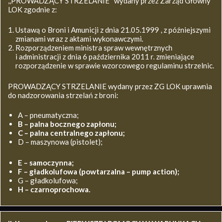
,,PROWADZĄCY STRZELANIE’’ wydany przez Zarząd Główny
LOK zgodnie z:
Ustawą o Broni i Amunicji z dnia 21.05.1999 , z późniejszymi
zmianami wraz z aktami wykonawczymi.
Rozporządzeniem ministra spraw wewnętrznych
i administracji z dnia 6 października 2011 r. zmieniające
rozporządzenie w sprawie wzorcowego regulaminu strzelnic.
PROWADZĄCY STRZELANIE wydany przez ZG LOK uprawnia
do nadzorowania strzelań z broni:
A – pneumatyczna;
B – palna bocznego zapłonu;
C – palna centralnego zapłonu;
D – maszynowa (pistolet);
E – samoczynna;
F – gładkolufowa (powtarzalna – pump action);
G – gładkolufowa;
H – czarnoprochowa.