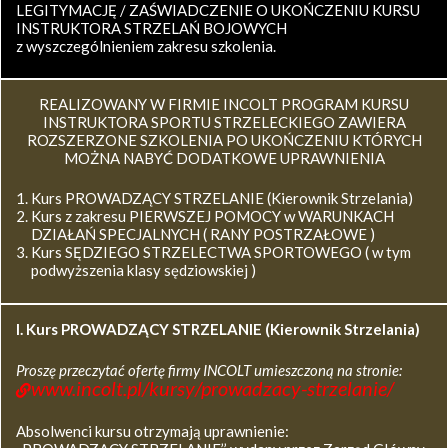
LEGITYMACJĘ / ZAŚWIADCZENIE O UKOŃCZENIU KURSU
INSTRUKTORA STRZELAŃ BOJOWYCH
z wyszczególnieniem zakresu szkolenia.
REALIZOWANY W FIRMIE INCOLT PROGRAM KURSU
INSTRUKTORA SPORTU STRZELECKIEGO ZAWIERA
ROZSZERZONE SZKOLENIA PO UKOŃCZENIU KTÓRYCH
MOŻNA NABYĆ DODATKOWE UPRAWNIENIA
Kurs PROWADZĄCY STRZELANIE (Kierownik Strzelania)
Kurs z zakresu PIERWSZEJ POMOCY w WARUNKACH
DZIAŁAŃ SPECJALNYCH ( RANY POSTRZAŁOWE )
Kurs SĘDZIEGO STRZELECTWA SPORTOWEGO ( w tym
podwyższenia klasy sędziowskiej )
I. Kurs
PROWADZĄCY STRZELANIE (Kierownik Strzelania)
Proszę przeczytać ofertę firmy INCOLT umieszczoną na stronie:
www.incolt.pl/kursy/prowadzacy-strzelanie/
Absolwenci kursu otrzymają uprawnienie: