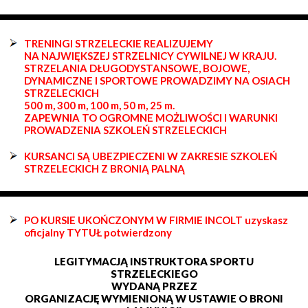
TRENINGI STRZELECKIE REALIZUJEMY
NA NAJWIĘKSZEJ STRZELNICY CYWILNEJ W KRAJU.
STRZELANIA DŁUGODYSTANSOWE, BOJOWE,
DYNAMICZNE I SPORTOWE PROWADZIMY NA OSIACH
STRZELECKICH
500 m, 300 m, 100 m, 50 m, 25 m.
ZAPEWNIA TO OGROMNE MOŻLIWOŚCI I WARUNKI
PROWADZENIA SZKOLEŃ STRZELECKICH
KURSANCI SĄ UBEZPIECZENI W ZAKRESIE SZKOLEŃ
STRZELECKICH Z BRONIĄ PALNĄ
PO KURSIE UKOŃCZONYM W FIRMIE INCOLT uzyskasz
oficjalny TYTUŁ potwierdzony
LEGITYMACJĄ INSTRUKTORA SPORTU
STRZELECKIEGO
WYDANĄ PRZEZ
ORGANIZACJĘ WYMIENIONĄ W USTAWIE O BRONI