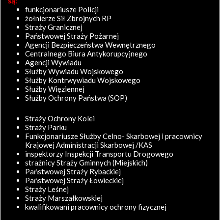
są:
funkcjonariusze Policji
żołnierze Sił Zbrojnych RP
Straży Granicznej
Państwowej Straży Pożarnej
Agencji Bezpieczeństwa Wewnętrznego
Centralnego Biura Antykorupcyjnego
Agencji Wywiadu
Służby Wywiadu Wojskowego
Służby Kontrwywiadu Wojskowego
Służby Więziennej
Służby Ochrony Państwa (SOP)
Straży Ochrony Kolei
Straży Parku
Funkcjonariusze Służby Celno- Skarbowej i pracownicy
Krajowej Administracji Skarbowej /KAS
inspektorzy Inspekcji Transportu Drogowego
strażnicy Straży Gminnych (Miejskich)
Państwowej Straży Rybackiej
Państwowej Straży Łowieckiej
Straży Leśnej
Straży Marszałkowskiej
kwalifikowani pracownicy ochrony fizycznej