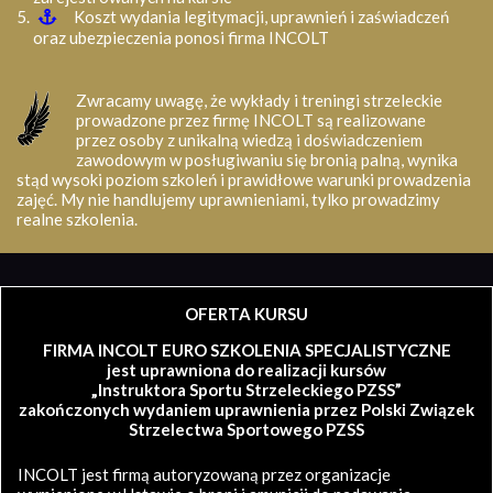
Koszt wydania legitymacji, uprawnień i zaświadczeń
oraz ubezpieczenia ponosi firma INCOLT
Zwracamy uwagę, że wykłady i treningi strzeleckie
prowadzone przez firmę INCOLT są realizowane
przez osoby z unikalną wiedzą i doświadczeniem
zawodowym w posługiwaniu się bronią palną, wynika
stąd wysoki poziom szkoleń i prawidłowe warunki prowadzenia
zajęć. My nie handlujemy uprawnieniami, tylko prowadzimy
realne szkolenia.
OFERTA KURSU
FIRMA INCOLT EURO SZKOLENIA SPECJALISTYCZNE
jest uprawniona do realizacji kursów
„Instruktora Sportu Strzeleckiego PZSS”
zakończonych wydaniem uprawnienia przez Polski Związek
Strzelectwa Sportowego PZSS
INCOLT jest firmą autoryzowaną przez organizacje