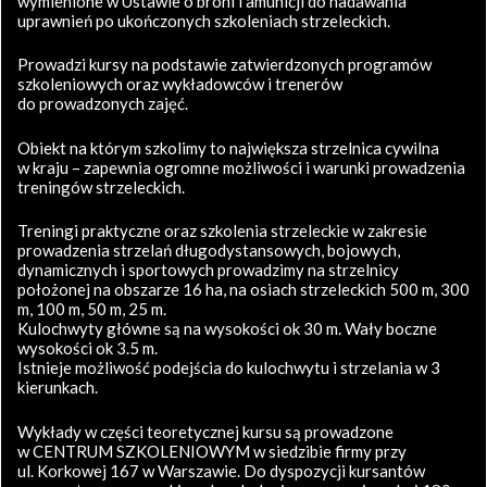
wymienione w Ustawie o broni i amunicji do nadawania
uprawnień po ukończonych szkoleniach strzeleckich.
Prowadzi kursy na podstawie zatwierdzonych programów
szkoleniowych oraz wykładowców i trenerów
do prowadzonych zajęć.
Obiekt na którym szkolimy to największa strzelnica cywilna
w kraju – zapewnia ogromne możliwości i warunki prowadzenia
treningów strzeleckich.
Treningi praktyczne oraz szkolenia strzeleckie w zakresie
prowadzenia strzelań długodystansowych, bojowych,
dynamicznych i sportowych prowadzimy na strzelnicy
położonej na obszarze 16 ha, na osiach strzeleckich 500 m, 300
m, 100 m, 50 m, 25 m.
Kulochwyty główne są na wysokości ok 30 m. Wały boczne
wysokości ok 3.5 m.
Istnieje możliwość podejścia do kulochwytu i strzelania w 3
kierunkach.
Wykłady w części teoretycznej kursu są prowadzone
w CENTRUM SZKOLENIOWYM w siedzibie firmy przy
ul. Korkowej 167 w Warszawie. Do dyspozycji kursantów