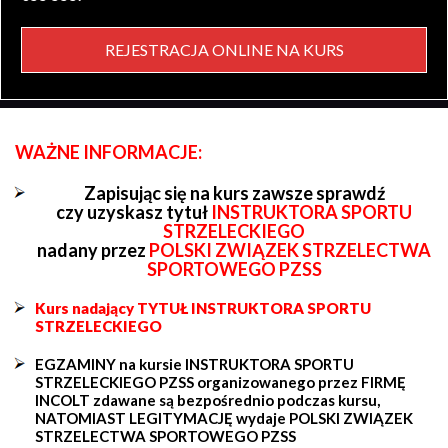
REJESTRACJA ONLINE NA KURS
WAŻNE INFORMACJE:
Zapisując się na kurs zawsze sprawdź
czy uzyskasz tytuł
INSTRUKTORA SPORTU
STRZELECKIEGO
nadany przez
POLSKI ZWIĄZEK STRZELECTWA
SPORTOWEGO PZSS
Kurs nadający TYTUŁ INSTRUKTORA SPORTU
STRZELECKIEGO
EGZAMINY na kursie INSTRUKTORA SPORTU
STRZELECKIEGO PZSS organizowanego przez FIRMĘ
INCOLT zdawane są bezpośrednio podczas kursu,
NATOMIAST LEGITYMACJĘ wydaje POLSKI ZWIĄZEK
STRZELECTWA SPORTOWEGO PZSS