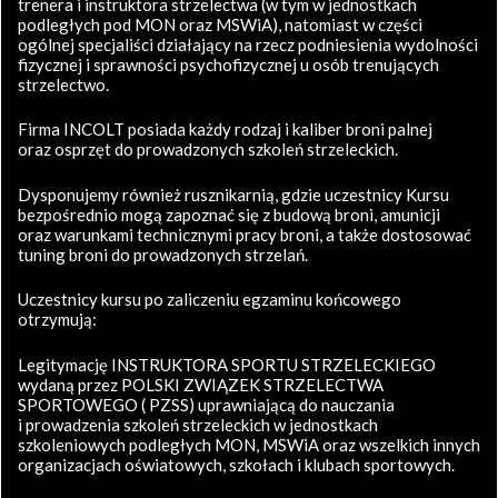
trenera i instruktora strzelectwa (w tym w jednostkach
podległych pod MON oraz MSWiA), natomiast w części
ogólnej specjaliści działający na rzecz podniesienia wydolności
fizycznej i sprawności psychofizycznej u osób trenujących
strzelectwo.
Firma INCOLT posiada każdy rodzaj i kaliber broni palnej
oraz osprzęt do prowadzonych szkoleń strzeleckich.
Dysponujemy również rusznikarnią, gdzie uczestnicy Kursu
bezpośrednio mogą zapoznać się z budową broni, amunicji
oraz warunkami technicznymi pracy broni, a także dostosować
tuning broni do prowadzonych strzelań.
Uczestnicy kursu po zaliczeniu egzaminu końcowego
otrzymują:
Legitymację INSTRUKTORA SPORTU STRZELECKIEGO
wydaną przez POLSKI ZWIĄZEK STRZELECTWA
SPORTOWEGO ( PZSS) uprawniającą do nauczania
i prowadzenia szkoleń strzeleckich w jednostkach
szkoleniowych podległych MON, MSWiA oraz wszelkich innych
organizacjach oświatowych, szkołach i klubach sportowych.