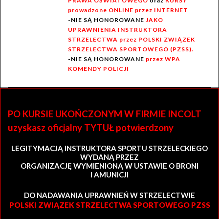
PRAWA OŚWIATOWEGO
oraz
KURSY
prowadzone ONLINE przez INTERNET
-NIE SĄ HONOROWANE
JAKO
UPRAWNIENIA INSTRUKTORA
STRZELECTWA przez POLSKI ZWIĄZEK
STRZELECTWA SPORTOWEGO (PZSS).
-NIE SĄ HONOROWANE
przez WPA
KOMENDY POLICJI
PO KURSIE UKOŃCZONYM W FIRMIE INCOLT
uzyskasz oficjalny TYTUŁ potwierdzony
LEGITYMACJĄ INSTRUKTORA SPORTU STRZELECKIEGO
WYDANĄ PRZEZ
ORGANIZACJĘ WYMIENIONĄ W USTAWIE O BRONI
I AMUNICJI
DO NADAWANIA UPRAWNIEŃ W STRZELECTWIE
POLSKI ZWIĄZEK STRZELECTWA SPORTOWEGO PZSS