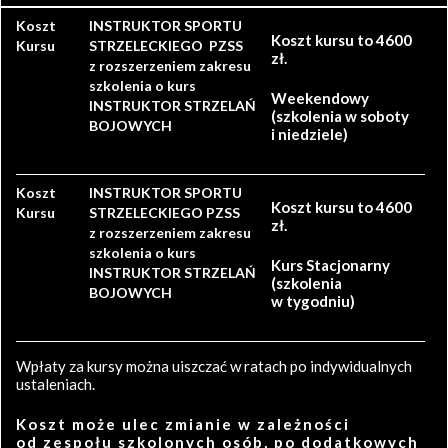
Koszt
INSTRUKTOR SPORTU
Koszt kursu to 4600
Kursu
STRZELECKIEGO PZSS
zł.
z rozszerzeniem zakresu
szkolenia o kurs
Weekendowy
INSTRUKTOR STRZELAŃ
(szkolenia w soboty
BOJOWYCH
i niedziele)
Koszt
INSTRUKTOR SPORTU
Koszt kursu to 4600
Kursu
STRZELECKIEGO PZSS
zł.
z rozszerzeniem zakresu
szkolenia o kurs
Kurs Stacjonarny
INSTRUKTOR STRZELAŃ
(szkolenia
BOJOWYCH
w tygodniu)
Wpłaty za kursy można uiszczać w ratach po indywidualnych
ustaleniach.
Koszt może ulec zmianie w zależności
od zespołu szkolonych osób, po dodatkowych