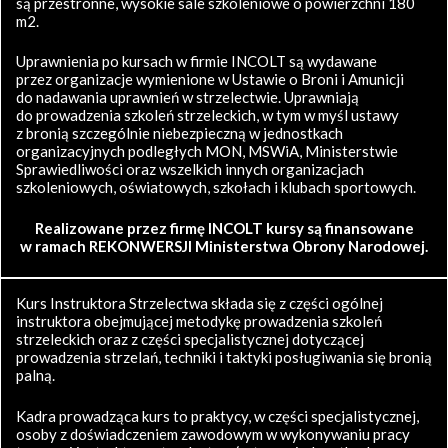
są przestronne, wysokie sale szkoleniowe o powierzchni 180
m2.
Uprawnienia po kursach w firmie INCOLT są wydawane
przez organizacje wymienione w Ustawie o Broni i Amunicji
do nadawania uprawnień w strzelectwie. Uprawniają
do prowadzenia szkoleń strzeleckich, w tym w myśl ustawy
z bronią szczególnie niebezpieczną w jednostkach
organizacyjnych podległych MON, MSWiA, Ministerstwie
Sprawiedliwości oraz wszelkich innych organizacjach
szkoleniowych, oświatowych, szkołach i klubach sportowych.
Realizowane przez firmę INCOLT kursy są finansowane
w ramach REKONWERSJI Ministerstwa Obrony Narodowej.
Kurs Instruktora Strzelectwa składa się z części ogólnej
instruktora obejmującej metodykę prowadzenia szkoleń
strzeleckich oraz z części specjalistycznej dotyczącej
prowadzenia strzelań, techniki i taktyki posługiwania się bronią
palną.
Kadra prowadząca kurs to praktycy, w części specjalistycznej,
osoby z doświadczeniem zawodowym w wykonywaniu pracy