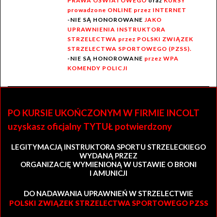
PRAWA OŚWIATOWEGO
oraz
KURSY
prowadzone ONLINE przez INTERNET
-NIE SĄ HONOROWANE
JAKO
UPRAWNIENIA INSTRUKTORA
STRZELECTWA przez POLSKI ZWIĄZEK
STRZELECTWA SPORTOWEGO (PZSS).
-NIE SĄ HONOROWANE
przez WPA
KOMENDY POLICJI
PO KURSIE UKOŃCZONYM W FIRMIE INCOLT
uzyskasz oficjalny TYTUŁ potwierdzony
LEGITYMACJĄ INSTRUKTORA SPORTU STRZELECKIEGO
WYDANĄ PRZEZ
ORGANIZACJĘ WYMIENIONĄ W USTAWIE O BRONI
I AMUNICJI
DO NADAWANIA UPRAWNIEŃ W STRZELECTWIE
POLSKI ZWIĄZEK STRZELECTWA SPORTOWEGO PZSS