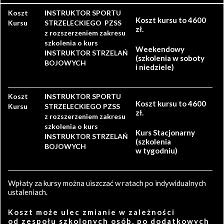
Koszt
INSTRUKTOR SPORTU
Koszt kursu to 4600
Kursu
STRZELECKIEGO PZSS
zł.
z rozszerzeniem zakresu
szkolenia o kurs
Weekendowy
INSTRUKTOR STRZELAŃ
(szkolenia w soboty
BOJOWYCH
i niedziele)
Koszt
INSTRUKTOR SPORTU
Koszt kursu to 4600
Kursu
STRZELECKIEGO PZSS
zł.
z rozszerzeniem zakresu
szkolenia o kurs
Kurs Stacjonarny
INSTRUKTOR STRZELAŃ
(szkolenia
BOJOWYCH
w tygodniu)
Wpłaty za kursy można uiszczać w ratach po indywidualnych
ustaleniach.
Koszt może ulec zmianie w zależności
od zespołu szkolonych osób, po dodatkowych