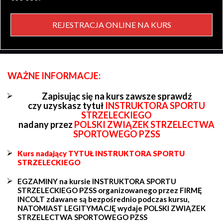
REJESTRACJA ONLINE NA KURS
WAŻNE INFORMACJE:
Zapisując się na kurs zawsze sprawdź
czy uzyskasz tytuł
INSTRUKTORA SPORTU
STRZELECKIEGO
nadany przez
POLSKI ZWIĄZEK STRZELECTWA
SPORTOWEGO PZSS
Kurs nadający TYTUŁ INSTRUKTORA SPORTU
STRZELECKIEGO
EGZAMINY na kursie INSTRUKTORA SPORTU
STRZELECKIEGO PZSS organizowanego przez FIRMĘ
INCOLT zdawane są bezpośrednio podczas kursu,
NATOMIAST LEGITYMACJĘ wydaje POLSKI ZWIĄZEK
STRZELECTWA SPORTOWEGO PZSS