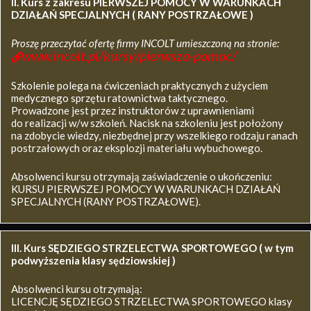
II. Kurs z zakresu
PIERWSZEJ POMOCY W WARUNKACH
DZIAŁAŃ SPECJALNYCH ( RANY POSTRZAŁOWE )
Proszę przeczytać ofertę firmy INCOLT umieszczoną na stronie:
www.incolt.pl/kursy/pierwsza-pomoc/
Szkolenie polega na ćwiczeniach praktycznych z użyciem
medycznego sprzętu ratownictwa taktycznego.
Prowadzone jest przez instruktorów z uprawnieniami
do realizacji w/w szkoleń. Nacisk na szkoleniu jest położony
na zdobycie wiedzy, niezbędnej przy wszelkiego rodzaju ranach
postrzałowych oraz eksplozji materiału wybuchowego.
Absolwenci kursu otrzymają zaświadczenie o ukończeniu:
KURSU PIERWSZEJ POMOCY W WARUNKACH DZIAŁAŃ
SPECJALNYCH (RANY POSTRZAŁOWE).
III. Kurs SĘDZIEGO STRZELECTWA SPORTOWEGO ( w tym
podwyższenia klasy sędziowskiej )
Absolwenci kursu otrzymają:
LICENCJĘ SĘDZIEGO STRZELECTWA SPORTOWEGO klasy