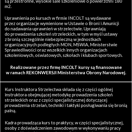
są przestronne, wysokie sale szkoleniowe o powierzchni 180
m2.
Uprawnienia po kursach w firmie INCOLT są wydawane
przez organizacje wymienione w Ustawie o Broni i Amunicji
do nadawania uprawnień w strzelectwie. Uprawniają
do prowadzenia szkoleń strzeleckich, w tym w myśl ustawy
z bronią szczególnie niebezpieczną w jednostkach
organizacyjnych podległych MON, MSWiA, Ministerstwie
Sprawiedliwości oraz wszelkich innych organizacjach
szkoleniowych, oświatowych, szkołach i klubach sportowych.
Realizowane przez firmę INCOLT kursy są finansowane
w ramach REKONWERSJI Ministerstwa Obrony Narodowej.
Kurs Instruktora Strzelectwa składa się z części ogólnej
instruktora obejmującej metodykę prowadzenia szkoleń
strzeleckich oraz z części specjalistycznej dotyczącej
prowadzenia strzelań, techniki i taktyki posługiwania się bronią
palną.
Kadra prowadząca kurs to praktycy, w części specjalistycznej,
osoby z doświadczeniem zawodowym w wykonywaniu pracy