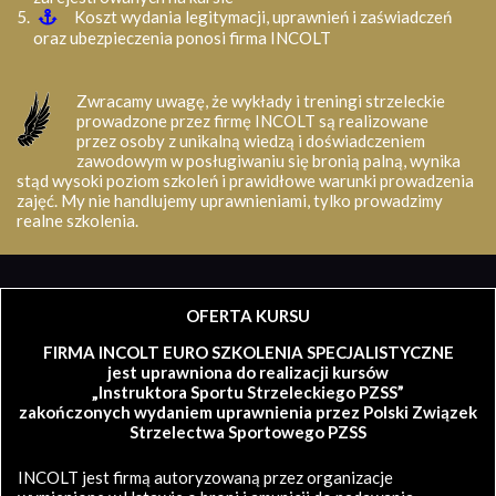
Koszt wydania legitymacji, uprawnień i zaświadczeń
oraz ubezpieczenia ponosi firma INCOLT
Zwracamy uwagę, że wykłady i treningi strzeleckie
prowadzone przez firmę INCOLT są realizowane
przez osoby z unikalną wiedzą i doświadczeniem
zawodowym w posługiwaniu się bronią palną, wynika
stąd wysoki poziom szkoleń i prawidłowe warunki prowadzenia
zajęć. My nie handlujemy uprawnieniami, tylko prowadzimy
realne szkolenia.
OFERTA KURSU
FIRMA INCOLT EURO SZKOLENIA SPECJALISTYCZNE
jest uprawniona do realizacji kursów
„Instruktora Sportu Strzeleckiego PZSS”
zakończonych wydaniem uprawnienia przez Polski Związek
Strzelectwa Sportowego PZSS
INCOLT jest firmą autoryzowaną przez organizacje