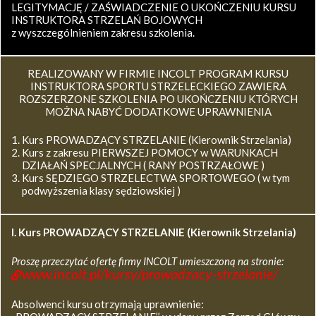
LEGITYMACJĘ / ZAŚWIADCZENIE O UKOŃCZENIU KURSU
INSTRUKTORA STRZELAŃ BOJOWYCH
z wyszczególnieniem zakresu szkolenia.
REALIZOWANY W FIRMIE INCOLT PROGRAM KURSU
INSTRUKTORA SPORTU STRZELECKIEGO ZAWIERA
ROZSZERZONE SZKOLENIA PO UKOŃCZENIU KTÓRYCH
MOŻNA NABYĆ DODATKOWE UPRAWNIENIA
Kurs PROWADZĄCY STRZELANIE (Kierownik Strzelania)
Kurs z zakresu PIERWSZEJ POMOCY w WARUNKACH
DZIAŁAŃ SPECJALNYCH ( RANY POSTRZAŁOWE )
Kurs SĘDZIEGO STRZELECTWA SPORTOWEGO ( w tym
podwyższenia klasy sędziowskiej )
I. Kurs
PROWADZĄCY STRZELANIE (Kierownik Strzelania)
Proszę przeczytać ofertę firmy INCOLT umieszczoną na stronie:
www.incolt.pl/kursy/prowadzacy-strzelanie/
Absolwenci kursu otrzymają uprawnienie: