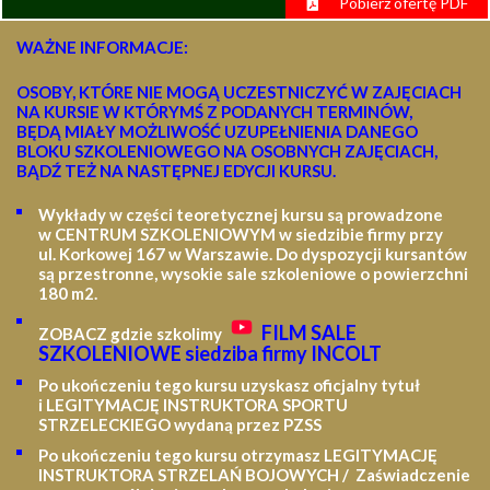
Pobierz ofertę PDF
WAŻNE INFORMACJE:
OSOBY, KTÓRE NIE MOGĄ UCZESTNICZYĆ W ZAJĘCIACH
NA KURSIE W KTÓRYMŚ Z PODANYCH TERMINÓW,
BĘDĄ MIAŁY MOŻLIWOŚĆ UZUPEŁNIENIA DANEGO
BLOKU SZKOLENIOWEGO NA OSOBNYCH ZAJĘCIACH,
BĄDŹ TEŻ NA NASTĘPNEJ EDYCJI KURSU.
Wykłady w części teoretycznej kursu są prowadzone
w CENTRUM SZKOLENIOWYM w siedzibie firmy przy
ul. Korkowej 167 w Warszawie. Do dyspozycji kursantów
są przestronne, wysokie sale szkoleniowe o powierzchni
180 m2.
FILM SALE
ZOBACZ gdzie szkolimy
SZKOLENIOWE siedziba firmy INCOLT
Po ukończeniu tego kursu uzyskasz oficjalny tytuł
i LEGITYMACJĘ
INSTRUKTORA SPORTU
STRZELECKIEGO wydaną przez PZSS
Po ukończeniu tego kursu otrzymasz LEGITYMACJĘ
INSTRUKTORA STRZELAŃ BOJOWYCH / Zaświadczenie