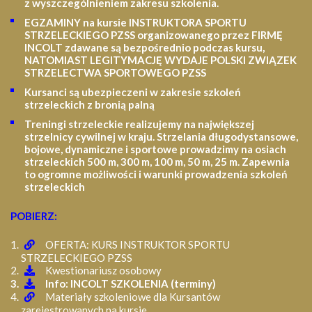
z wyszczególnieniem zakresu szkolenia
.
EGZAMINY na kursie INSTRUKTORA SPORTU
STRZELECKIEGO PZSS organizowanego przez FIRMĘ
INCOLT zdawane są bezpośrednio podczas kursu,
NATOMIAST LEGITYMACJĘ WYDAJE POLSKI ZWIĄZEK
STRZELECTWA SPORTOWEGO PZSS
Kursanci są ubezpieczeni w zakresie szkoleń
strzeleckich z bronią palną
Treningi strzeleckie realizujemy na największej
strzelnicy cywilnej w kraju. Strzelania długodystansowe,
bojowe, dynamiczne i sportowe prowadzimy na osiach
strzeleckich 500 m, 300 m, 100 m, 50 m, 25 m.
Zapewnia
to ogromne możliwości i warunki prowadzenia szkoleń
strzeleckich
POBIERZ:
OFERTA: KURS INSTRUKTOR SPORTU
STRZELECKIEGO PZSS
Kwestionariusz osobowy
Info: INCOLT SZKOLENIA (terminy)
Materiały szkoleniowe dla Kursantów
zarejestrowanych na kursie