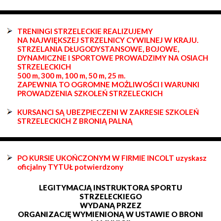
TRENINGI STRZELECKIE REALIZUJEMY
NA NAJWIĘKSZEJ STRZELNICY CYWILNEJ W KRAJU.
STRZELANIA DŁUGODYSTANSOWE, BOJOWE,
DYNAMICZNE I SPORTOWE PROWADZIMY NA OSIACH
STRZELECKICH
500 m, 300 m, 100 m, 50 m, 25 m.
ZAPEWNIA TO OGROMNE MOŻLIWOŚCI I WARUNKI
PROWADZENIA SZKOLEŃ STRZELECKICH
KURSANCI SĄ UBEZPIECZENI W ZAKRESIE SZKOLEŃ
STRZELECKICH Z BRONIĄ PALNĄ
PO KURSIE UKOŃCZONYM W FIRMIE INCOLT uzyskasz
oficjalny TYTUŁ potwierdzony
LEGITYMACJĄ INSTRUKTORA SPORTU
STRZELECKIEGO
WYDANĄ PRZEZ
ORGANIZACJĘ WYMIENIONĄ W USTAWIE O BRONI