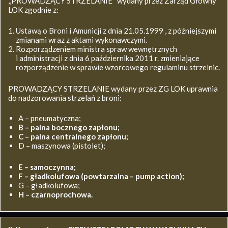
,,PROWADZĄCY STRZELANIE’’ wydany przez Zarząd Główny
LOK zgodnie z:
Ustawą o Broni i Amunicji z dnia 21.05.1999 , z późniejszymi
zmianami wraz z aktami wykonawczymi.
Rozporządzeniem ministra spraw wewnętrznych
i administracji z dnia 6 października 2011 r. zmieniające
rozporządzenie w sprawie wzorcowego regulaminu strzelnic.
PROWADZĄCY STRZELANIE wydany przez ZG LOK uprawnia
do nadzorowania strzelań z broni:
A – pneumatyczna;
B – palna bocznego zapłonu;
C – palna centralnego zapłonu;
D – maszynowa (pistolet);
E – samoczynna;
F – gładkolufowa (powtarzalna – pump action);
G – gładkolufowa;
H – czarnoprochowa.