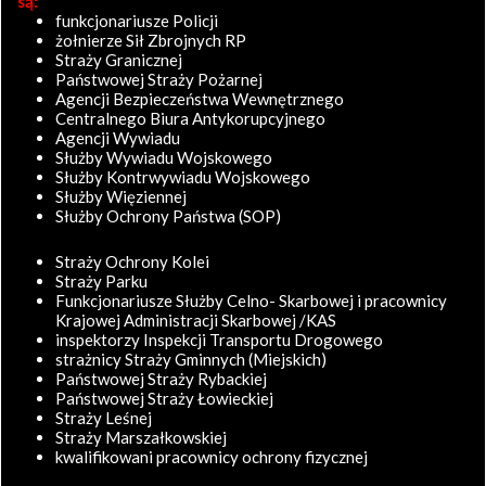
są:
funkcjonariusze Policji
żołnierze Sił Zbrojnych RP
Straży Granicznej
Państwowej Straży Pożarnej
Agencji Bezpieczeństwa Wewnętrznego
Centralnego Biura Antykorupcyjnego
Agencji Wywiadu
Służby Wywiadu Wojskowego
Służby Kontrwywiadu Wojskowego
Służby Więziennej
Służby Ochrony Państwa (SOP)
Straży Ochrony Kolei
Straży Parku
Funkcjonariusze Służby Celno- Skarbowej i pracownicy
Krajowej Administracji Skarbowej /KAS
inspektorzy Inspekcji Transportu Drogowego
strażnicy Straży Gminnych (Miejskich)
Państwowej Straży Rybackiej
Państwowej Straży Łowieckiej
Straży Leśnej
Straży Marszałkowskiej
kwalifikowani pracownicy ochrony fizycznej