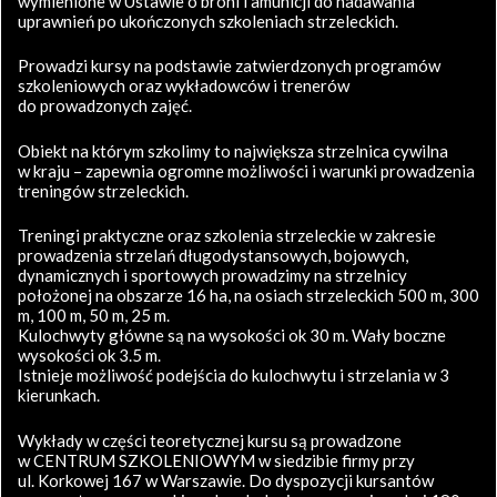
wymienione w Ustawie o broni i amunicji do nadawania
uprawnień po ukończonych szkoleniach strzeleckich.
Prowadzi kursy na podstawie zatwierdzonych programów
szkoleniowych oraz wykładowców i trenerów
do prowadzonych zajęć.
Obiekt na którym szkolimy to największa strzelnica cywilna
w kraju – zapewnia ogromne możliwości i warunki prowadzenia
treningów strzeleckich.
Treningi praktyczne oraz szkolenia strzeleckie w zakresie
prowadzenia strzelań długodystansowych, bojowych,
dynamicznych i sportowych prowadzimy na strzelnicy
położonej na obszarze 16 ha, na osiach strzeleckich 500 m, 300
m, 100 m, 50 m, 25 m.
Kulochwyty główne są na wysokości ok 30 m. Wały boczne
wysokości ok 3.5 m.
Istnieje możliwość podejścia do kulochwytu i strzelania w 3
kierunkach.
Wykłady w części teoretycznej kursu są prowadzone
w CENTRUM SZKOLENIOWYM w siedzibie firmy przy
ul. Korkowej 167 w Warszawie. Do dyspozycji kursantów