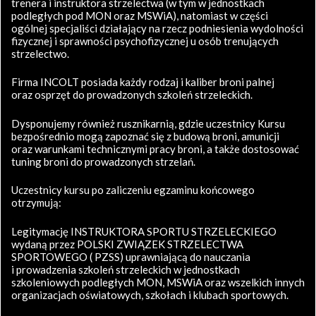
trenera i instruktora strzelectwa (w tym w jednostkach
podległych pod MON oraz MSWiA), natomiast w części
ogólnej specjaliści działający na rzecz podniesienia wydolności
fizycznej i sprawności psychofizycznej u osób trenujących
strzelectwo.
Firma INCOLT posiada każdy rodzaj i kaliber broni palnej
oraz osprzęt do prowadzonych szkoleń strzeleckich.
Dysponujemy również rusznikarnią, gdzie uczestnicy Kursu
bezpośrednio mogą zapoznać się z budową broni, amunicji
oraz warunkami technicznymi pracy broni, a także dostosować
tuning broni do prowadzonych strzelań.
Uczestnicy kursu po zaliczeniu egzaminu końcowego
otrzymują:
Legitymację INSTRUKTORA SPORTU STRZELECKIEGO
wydaną przez POLSKI ZWIĄZEK STRZELECTWA
SPORTOWEGO ( PZSS) uprawniającą do nauczania
i prowadzenia szkoleń strzeleckich w jednostkach
szkoleniowych podległych MON, MSWiA oraz wszelkich innych
organizacjach oświatowych, szkołach i klubach sportowych.