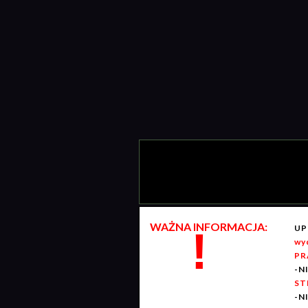
WAŻNA INFORMACJA:
UP
!
wy
PR
-N
ST
-N