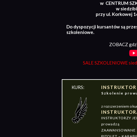
w CENTRUM SZ
w siedzibi
przy ul. Korkowej 
Do dyspozycji kursantów są prze
szkoleniowe.
ZOBACZ gdzi
SALE SZKOLENIOWE siedz
KURS:
INSTRUKTOR
Szkolenie pr
z rozszerzeniem o ku
INSTRUKTOR
INSTRUKTORZY J
prowadzą
ZAAWANSOWANE S
PITOLET – KARABI