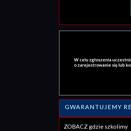
W celu zgłoszenia uczestni
o zarejestrowanie się lub k
GWARANTUJEMY RE
ZOBACZ gdzie szkolim