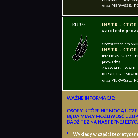
oraz PIERWSZEJ
KURS:
INSTRUKTOR
Szkolenie pr
z rozszerzeniem o ku
INSTRUKTOR
INSTRUKTORZY J
prowadzą
ZAAWANSOWANE S
PITOLET – KARABI
oraz PIERWSZEJ
WAŻNE INFORMACJE:
OSOBY, KTÓRE NIE MOGĄ UCZE
BĘDĄ MIAŁY MOŻLIWOŚĆ UZUP
BĄDŹ TEŻ NA NASTĘPNEJ EDYCJ
Wykłady w części teoretyczn