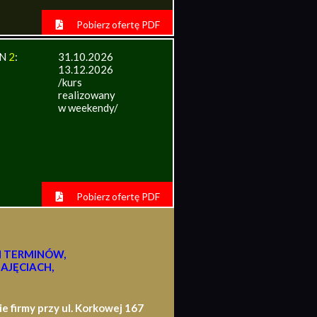
Pobierz ofertę PDF
IN
2
:
31.10.2026
13.12.2026
/kurs
realizowany
w weekendy/
Pobierz ofertę PDF
H TERMINÓW,
AJĘCIACH,
firmy przy ul. Korkowej 167