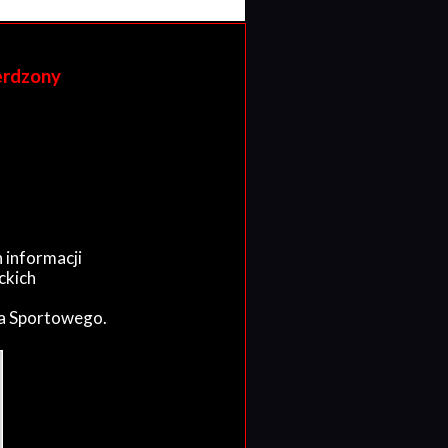
erdzony
 informacji
ckich
wa Sportowego.