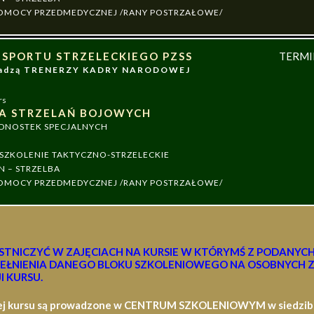
 POMOCY PRZEDMEDYCZNEJ /RANY POSTRZAŁOWE/
 SPORTU STRZELECKIEGO PZSS
TERM
owadzą TRENERZY KADRY NARODOWEJ
rs
A STRZELAŃ BOJOWYCH
EDNOSTEK SPECJALNYCH
ZKOLENIE TAKTYCZNO-STRZELECKIE
N – STRZELBA
 POMOCY PRZEDMEDYCZNEJ /RANY POSTRZAŁOWE/
STNICZYĆ W ZAJĘCIACH NA KURSIE W KTÓRYMŚ Z PODANYC
EŁNIENIA DANEGO BLOKU SZKOLENIOWEGO NA OSOBNYCH Z
I KURSU.
ej kursu są prowadzone w CENTRUM SZKOLENIOWYM w siedzibie 