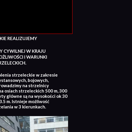
E REALIZUJEMY
Y CYWILNEJ W KRAJU
ŻLIWOŚCI I WARUNKI
ZELECKICH.
lenia strzeleckie w zakresie
ystansowych, bojowych,
rowadzimy na strzelnicy
na osiach strzeleckich 500 m, 300
yty główne są na wysokości ok 30
.5 m. Istnieje możliwość
zelania w 3 kierunkach.