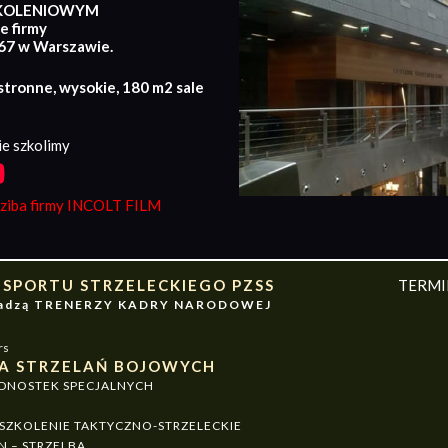
KOLENIOWYM
e firmy
167 w Warszawie.
stronne, wysokie, 180 m2 sale
e szkolimy
iba firmy INCOLT FILM
 SPORTU STRZELECKIEGO PZSS
TERM
owadzą TRENERZY KADRY NARODOWEJ
rs
A STRZELAŃ BOJOWYCH
EDNOSTEK SPECJALNYCH
ZKOLENIE TAKTYCZNO-STRZELECKIE
N – STRZELBA