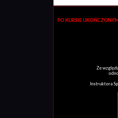
PO KURSIE UKOŃCZONYM W 
Ze względu
odno
Instruktora S