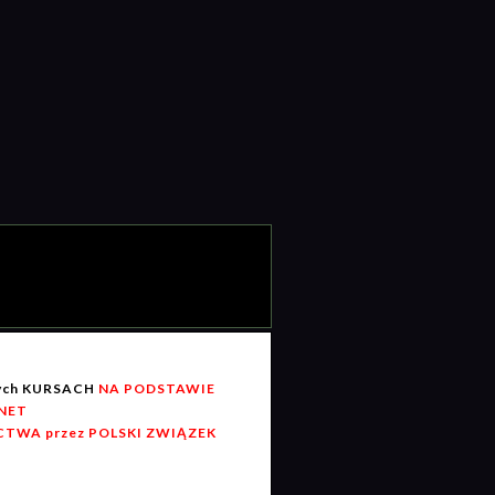
wych KURSACH
NA PODSTAWIE
RNET
TWA przez POLSKI ZWIĄZEK