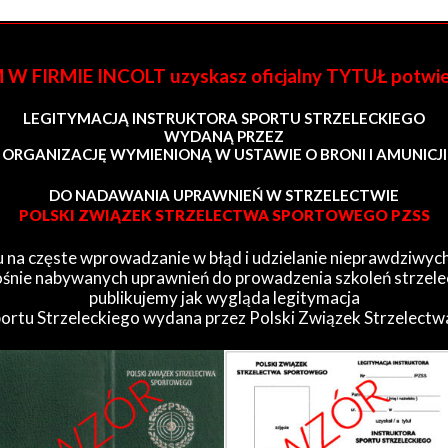
FIRMIE INCOLT uzyskasz oficjalny TYTUŁ potwi
LEGITYMACJĄ INSTRUKTORA SPORTU STRZELECKIEGO
WYDANĄ PRZEZ
ORGANIZACJĘ WYMIENIONĄ W USTAWIE O BRONI I AMUNICJI
DO NADAWANIA UPRAWNIEŃ W STRZELECTWIE
POLSKI ZWIĄZEK STRZELECTWA SPORTOWEGO PZSS
 na częste wprowadzanie w błąd i udzielanie nieprawdziwych
śnie nabywanych uprawnień do prowadzenia szkoleń strzele
publikujemy jak wygląda legitymacja
portu Strzeleckiego wydana przez Polski Związek Strzelect