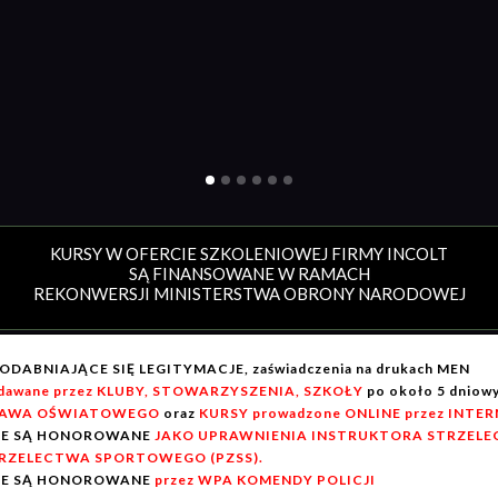
KURSY W OFERCIE SZKOLENIOWEJ FIRMY INCOLT
SĄ FINANSOWANE W RAMACH
REKONWERSJI MINISTERSTWA OBRONY NARODOWEJ
ODABNIAJĄCE SIĘ LEGITYMACJE, zaświadczenia na drukach MEN
dawane przez KLUBY, STOWARZYSZENIA, SZKOŁY
po około 5 dnio
AWA OŚWIATOWEGO
oraz
KURSY prowadzone ONLINE przez INTE
IE SĄ HONOROWANE
JAKO UPRAWNIENIA INSTRUKTORA STRZELEC
RZELECTWA SPORTOWEGO (PZSS).
IE SĄ HONOROWANE
przez WPA KOMENDY POLICJI