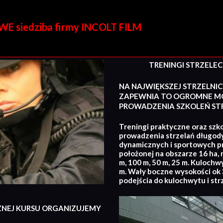
E siedziba firmy INCOLT FILM
TRENINGI STRZELECKI
NA NAJWIĘKSZEJ STRZELNIC
ZAPEWNIA TO OGROMNE MO
PROWADZENIA SZKOLEŃ STR
Treningi praktyczne oraz szko
prowadzenia strzelań długod
dynamicznych i sportowych p
położonej na obszarze 16 ha, 
m, 100 m, 50 m, 25 m. Kulochw
m. Wały boczne wysokości ok 3
podejścia do kulochwytu i str
ZNEJ KURSU ORGANIZUJEMY