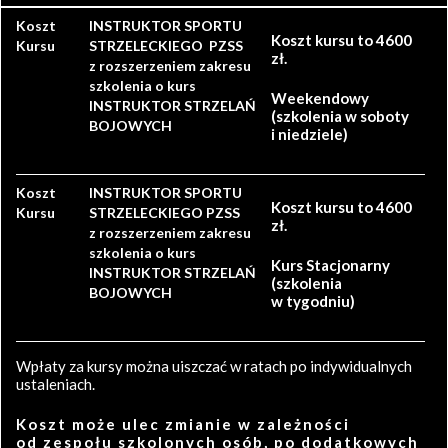
Koszt
INSTRUKTOR SPORTU
Koszt kursu to 4600
Kursu
STRZELECKIEGO PZSS
zł.
z rozszerzeniem zakresu
szkolenia o kurs
Weekendowy
INSTRUKTOR STRZELAŃ
(szkolenia w soboty
BOJOWYCH
i niedziele)
Koszt
INSTRUKTOR SPORTU
Koszt kursu to 4600
Kursu
STRZELECKIEGO PZSS
zł.
z rozszerzeniem zakresu
szkolenia o kurs
Kurs Stacjonarny
INSTRUKTOR STRZELAŃ
(szkolenia
BOJOWYCH
w tygodniu)
Wpłaty za kursy można uiszczać w ratach po indywidualnych
ustaleniach.
Koszt może ulec zmianie w zależności
od zespołu szkolonych osób, po dodatkowych