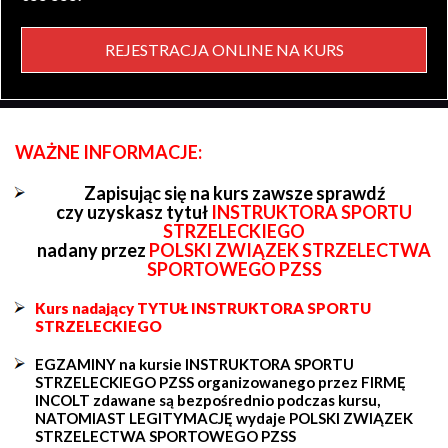
REJESTRACJA ONLINE NA KURS
WAŻNE INFORMACJE:
Zapisując się na kurs zawsze sprawdź
czy uzyskasz tytuł
INSTRUKTORA SPORTU
STRZELECKIEGO
nadany przez
POLSKI ZWIĄZEK STRZELECTWA
SPORTOWEGO PZSS
Kurs nadający TYTUŁ INSTRUKTORA SPORTU
STRZELECKIEGO
EGZAMINY na kursie INSTRUKTORA SPORTU
STRZELECKIEGO PZSS organizowanego przez FIRMĘ
INCOLT zdawane są bezpośrednio podczas kursu,
NATOMIAST LEGITYMACJĘ wydaje POLSKI ZWIĄZEK
STRZELECTWA SPORTOWEGO PZSS