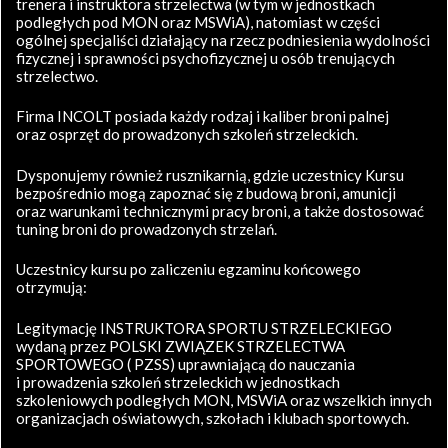
trenera i instruktora strzelectwa (w tym w jednostkach
podległych pod MON oraz MSWiA), natomiast w części
ogólnej specjaliści działający na rzecz podniesienia wydolności
fizycznej i sprawności psychofizycznej u osób trenujących
strzelectwo.
Firma INCOLT posiada każdy rodzaj i kaliber broni palnej
oraz osprzęt do prowadzonych szkoleń strzeleckich.
Dysponujemy również rusznikarnią, gdzie uczestnicy Kursu
bezpośrednio mogą zapoznać się z budową broni, amunicji
oraz warunkami technicznymi pracy broni, a także dostosować
tuning broni do prowadzonych strzelań.
Uczestnicy kursu po zaliczeniu egzaminu końcowego
otrzymują:
Legitymację INSTRUKTORA SPORTU STRZELECKIEGO
wydaną przez POLSKI ZWIĄZEK STRZELECTWA
SPORTOWEGO ( PZSS) uprawniającą do nauczania
i prowadzenia szkoleń strzeleckich w jednostkach
szkoleniowych podległych MON, MSWiA oraz wszelkich innych
organizacjach oświatowych, szkołach i klubach sportowych.