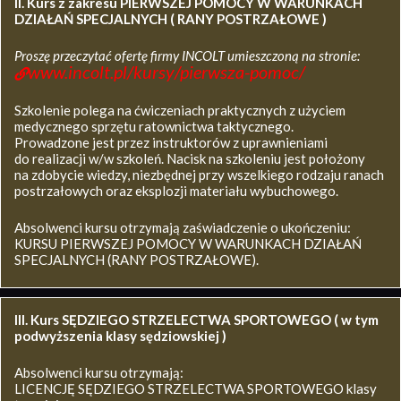
II. Kurs z zakresu
PIERWSZEJ POMOCY W WARUNKACH
DZIAŁAŃ SPECJALNYCH ( RANY POSTRZAŁOWE )
Proszę przeczytać ofertę firmy INCOLT umieszczoną na stronie:
www.incolt.pl/kursy/pierwsza-pomoc/
Szkolenie polega na ćwiczeniach praktycznych z użyciem
medycznego sprzętu ratownictwa taktycznego.
Prowadzone jest przez instruktorów z uprawnieniami
do realizacji w/w szkoleń. Nacisk na szkoleniu jest położony
na zdobycie wiedzy, niezbędnej przy wszelkiego rodzaju ranach
postrzałowych oraz eksplozji materiału wybuchowego.
Absolwenci kursu otrzymają zaświadczenie o ukończeniu:
KURSU PIERWSZEJ POMOCY W WARUNKACH DZIAŁAŃ
SPECJALNYCH (RANY POSTRZAŁOWE).
III. Kurs SĘDZIEGO STRZELECTWA SPORTOWEGO ( w tym
podwyższenia klasy sędziowskiej )
Absolwenci kursu otrzymają:
LICENCJĘ SĘDZIEGO STRZELECTWA SPORTOWEGO klasy