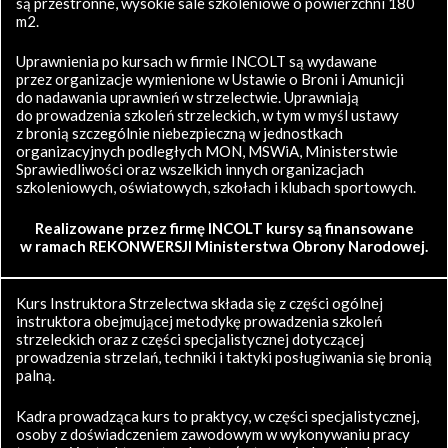
są przestronne, wysokie sale szkoleniowe o powierzchni 180
m2.
Uprawnienia po kursach w firmie INCOLT są wydawane
przez organizacje wymienione w Ustawie o Broni i Amunicji
do nadawania uprawnień w strzelectwie. Uprawniają
do prowadzenia szkoleń strzeleckich, w tym w myśl ustawy
z bronią szczególnie niebezpieczną w jednostkach
organizacyjnych podległych MON, MSWiA, Ministerstwie
Sprawiedliwości oraz wszelkich innych organizacjach
szkoleniowych, oświatowych, szkołach i klubach sportowych.
Realizowane przez firmę INCOLT kursy są finansowane
w ramach REKONWERSJI Ministerstwa Obrony Narodowej.
Kurs Instruktora Strzelectwa składa się z części ogólnej
instruktora obejmującej metodykę prowadzenia szkoleń
strzeleckich oraz z części specjalistycznej dotyczącej
prowadzenia strzelań, techniki i taktyki posługiwania się bronią
palną.
Kadra prowadząca kurs to praktycy, w części specjalistycznej,
osoby z doświadczeniem zawodowym w wykonywaniu pracy