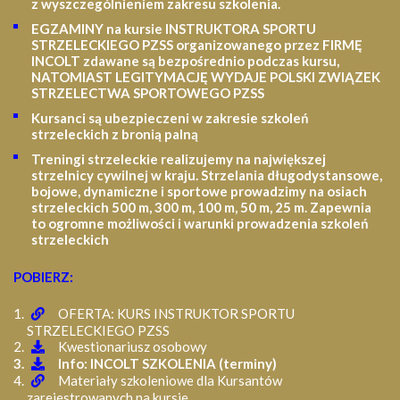
z wyszczególnieniem zakresu szkolenia
.
EGZAMINY na kursie INSTRUKTORA SPORTU
STRZELECKIEGO PZSS organizowanego przez FIRMĘ
INCOLT zdawane są bezpośrednio podczas kursu,
NATOMIAST LEGITYMACJĘ WYDAJE POLSKI ZWIĄZEK
STRZELECTWA SPORTOWEGO PZSS
Kursanci są ubezpieczeni w zakresie szkoleń
strzeleckich z bronią palną
Treningi strzeleckie realizujemy na największej
strzelnicy cywilnej w kraju. Strzelania długodystansowe,
bojowe, dynamiczne i sportowe prowadzimy na osiach
strzeleckich 500 m, 300 m, 100 m, 50 m, 25 m.
Zapewnia
to ogromne możliwości i warunki prowadzenia szkoleń
strzeleckich
POBIERZ:
OFERTA: KURS INSTRUKTOR SPORTU
STRZELECKIEGO PZSS
Kwestionariusz osobowy
Info: INCOLT SZKOLENIA (terminy)
Materiały szkoleniowe dla Kursantów
zarejestrowanych na kursie