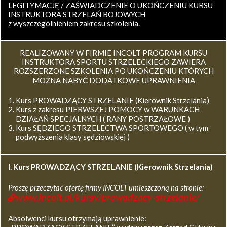
LEGITYMACJĘ / ZAŚWIADCZENIE O UKOŃCZENIU KURSU
INSTRUKTORA STRZELAŃ BOJOWYCH
z wyszczególnieniem zakresu szkolenia.
REALIZOWANY W FIRMIE INCOLT PROGRAM KURSU
INSTRUKTORA SPORTU STRZELECKIEGO ZAWIERA
ROZSZERZONE SZKOLENIA PO UKOŃCZENIU KTÓRYCH
MOŻNA NABYĆ DODATKOWE UPRAWNIENIA
Kurs PROWADZĄCY STRZELANIE (Kierownik Strzelania)
Kurs z zakresu PIERWSZEJ POMOCY w WARUNKACH
DZIAŁAŃ SPECJALNYCH ( RANY POSTRZAŁOWE )
Kurs SĘDZIEGO STRZELECTWA SPORTOWEGO ( w tym
podwyższenia klasy sędziowskiej )
I. Kurs
PROWADZĄCY STRZELANIE (Kierownik Strzelania)
Proszę przeczytać ofertę firmy INCOLT umieszczoną na stronie:
www.incolt.pl/kursy/prowadzacy-strzelanie/
Absolwenci kursu otrzymają uprawnienie: