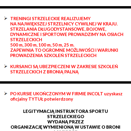
TRENINGI STRZELECKIE REALIZUJEMY
NA NAJWIĘKSZEJ STRZELNICY CYWILNEJ W KRAJU.
STRZELANIA DŁUGODYSTANSOWE, BOJOWE,
DYNAMICZNE I SPORTOWE PROWADZIMY NA OSIACH
STRZELECKICH
500 m, 300 m, 100 m, 50 m, 25 m.
ZAPEWNIA TO OGROMNE MOŻLIWOŚCI I WARUNKI
PROWADZENIA SZKOLEŃ STRZELECKICH
KURSANCI SĄ UBEZPIECZENI W ZAKRESIE SZKOLEŃ
STRZELECKICH Z BRONIĄ PALNĄ
PO KURSIE UKOŃCZONYM W FIRMIE INCOLT uzyskasz
oficjalny TYTUŁ potwierdzony
LEGITYMACJĄ INSTRUKTORA SPORTU
STRZELECKIEGO
WYDANĄ PRZEZ
ORGANIZACJĘ WYMIENIONĄ W USTAWIE O BRONI