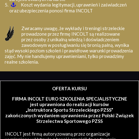
Koszt wydania legitymacji, uprawnień i zaświadczeń
oraz ubezpieczenia ponosi firma INCOLT
Zwracamy uwagę, że wykłady i treningi strzeleckie
prowadzone przez firmę INCOLT są realizowane
przez osoby z unikalną wiedzą i doświadczeniem
zawodowym w posługiwaniu się bronią palną, wynika
stąd wysoki poziom szkoleń i prawidłowe warunki prowadzenia
zajęć. My nie handlujemy uprawnieniami, tylko prowadzimy
realne szkolenia.
OFERTA KURSU
FIRMA INCOLT EURO SZKOLENIA SPECJALISTYCZNE
jest uprawniona do realizacji kursów
„Instruktora Sportu Strzeleckiego PZSS”
zakończonych wydaniem uprawnienia przez Polski Związek
Strzelectwa Sportowego PZSS
INCOLT jest firmą autoryzowaną przez organizacje