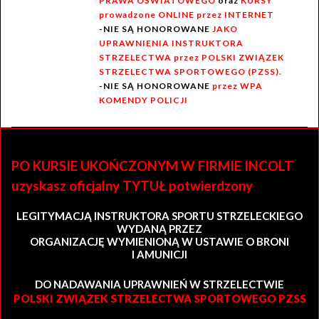
PRAWA OŚWIATOWEGO
oraz
KURSY
prowadzone ONLINE przez INTERNET
-NIE SĄ HONOROWANE
JAKO
UPRAWNIENIA INSTRUKTORA
STRZELECTWA przez POLSKI ZWIĄZEK
STRZELECTWA SPORTOWEGO (PZSS).
-NIE SĄ HONOROWANE
przez WPA
KOMENDY POLICJI
PO KURSIE UKOŃCZONYM W FIRMIE INCOLT
uzyskasz oficjalny TYTUŁ potwierdzony
LEGITYMACJĄ INSTRUKTORA SPORTU STRZELECKIEGO
WYDANĄ PRZEZ
ORGANIZACJĘ WYMIENIONĄ W USTAWIE O BRONI
I AMUNICJI
DO NADAWANIA UPRAWNIEŃ W STRZELECTWIE
POLSKI ZWIĄZEK STRZELECTWA SPORTOWEGO PZSS