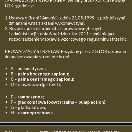
,,PROWADZĄCY STRZELANIE’’ wydany przez Zarząd Główny
LOK zgodnie z:
Ustawą o Broni i Amunicji z dnia 21.05.1999 , z późniejszymi
zmianami wraz z aktami wykonawczymi.
Rozporządzeniem ministra spraw wewnętrznych
i administracji z dnia 6 października 2011 r. zmieniające
rozporządzenie w sprawie wzorcowego regulaminu strzelnic.
PROWADZĄCY STRZELANIE wydany przez ZG LOK uprawnia
do nadzorowania strzelań z broni:
A – pneumatyczna;
B – palna bocznego zapłonu;
C – palna centralnego zapłonu;
D – maszynowa (pistolet);
E – samoczynna;
F – gładkolufowa (powtarzalna – pump action);
G – gładkolufowa;
H – czarnoprochowa.