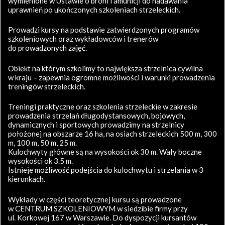
wymienione w Ustawie o broni i amunicji do nadawania
uprawnień po ukończonych szkoleniach strzeleckich.
Prowadzi kursy na podstawie zatwierdzonych programów
szkoleniowych oraz wykładowców i trenerów
do prowadzonych zajęć.
Obiekt na którym szkolimy to największa strzelnica cywilna
w kraju – zapewnia ogromne możliwości i warunki prowadzenia
treningów strzeleckich.
Treningi praktyczne oraz szkolenia strzeleckie w zakresie
prowadzenia strzelań długodystansowych, bojowych,
dynamicznych i sportowych prowadzimy na strzelnicy
położonej na obszarze 16 ha, na osiach strzeleckich 500 m, 300
m, 100 m, 50 m, 25 m.
Kulochwyty główne są na wysokości ok 30 m. Wały boczne
wysokości ok 3.5 m.
Istnieje możliwość podejścia do kulochwytu i strzelania w 3
kierunkach.
Wykłady w części teoretycznej kursu są prowadzone
w CENTRUM SZKOLENIOWYM w siedzibie firmy przy
ul. Korkowej 167 w Warszawie. Do dyspozycji kursantów