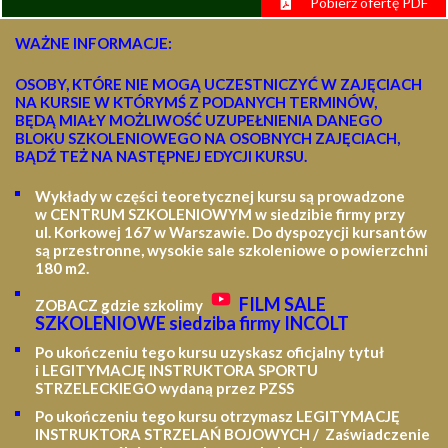
Pobierz ofertę PDF
WAŻNE INFORMACJE:
OSOBY, KTÓRE NIE MOGĄ UCZESTNICZYĆ W ZAJĘCIACH
NA KURSIE W KTÓRYMŚ Z PODANYCH TERMINÓW,
BĘDĄ MIAŁY MOŻLIWOŚĆ UZUPEŁNIENIA DANEGO
BLOKU SZKOLENIOWEGO NA OSOBNYCH ZAJĘCIACH,
BĄDŹ TEŻ NA NASTĘPNEJ EDYCJI KURSU.
Wykłady w części teoretycznej kursu są prowadzone
w CENTRUM SZKOLENIOWYM w siedzibie firmy przy
ul. Korkowej 167 w Warszawie. Do dyspozycji kursantów
są przestronne, wysokie sale szkoleniowe o powierzchni
180 m2.
FILM SALE
ZOBACZ gdzie szkolimy
SZKOLENIOWE siedziba firmy INCOLT
Po ukończeniu tego kursu uzyskasz oficjalny tytuł
i LEGITYMACJĘ
INSTRUKTORA SPORTU
STRZELECKIEGO wydaną przez PZSS
Po ukończeniu tego kursu otrzymasz LEGITYMACJĘ
INSTRUKTORA STRZELAŃ BOJOWYCH / Zaświadczenie