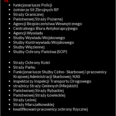
są:
funkcjonariusze Policji
żołnierze Sił Zbrojnych RP
Straży Granicznej
Państwowej Straży Pożarnej
Agencji Bezpieczeństwa Wewnętrznego
Centralnego Biura Antykorupcyjnego
Agencji Wywiadu
Służby Wywiadu Wojskowego
Służby Kontrwywiadu Wojskowego
Służby Więziennej
Służby Ochrony Państwa (SOP)
Straży Ochrony Kolei
Straży Parku
Funkcjonariusze Służby Celno- Skarbowej i pracownicy
Krajowej Administracji Skarbowej /KAS
inspektorzy Inspekcji Transportu Drogowego
strażnicy Straży Gminnych (Miejskich)
Państwowej Straży Rybackiej
Państwowej Straży Łowieckiej
Straży Leśnej
Straży Marszałkowskiej
kwalifikowani pracownicy ochrony fizycznej