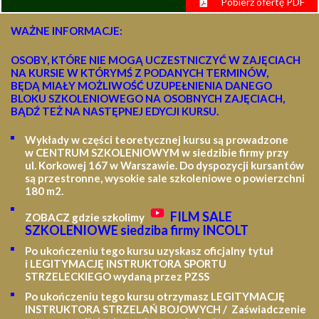
Pobierz ofertę PDF
WAŻNE INFORMACJE:
OSOBY, KTÓRE NIE MOGĄ UCZESTNICZYĆ W ZAJĘCIACH
NA KURSIE W KTÓRYMŚ Z PODANYCH TERMINÓW,
BĘDĄ MIAŁY MOŻLIWOŚĆ UZUPEŁNIENIA DANEGO
BLOKU SZKOLENIOWEGO NA OSOBNYCH ZAJĘCIACH,
BĄDŹ TEŻ NA NASTĘPNEJ EDYCJI KURSU.
Wykłady w części teoretycznej kursu są prowadzone
w CENTRUM SZKOLENIOWYM w siedzibie firmy przy
ul. Korkowej 167 w Warszawie. Do dyspozycji kursantów
są przestronne, wysokie sale szkoleniowe o powierzchni
180 m2.
FILM SALE
ZOBACZ gdzie szkolimy
SZKOLENIOWE siedziba firmy INCOLT
Po ukończeniu tego kursu uzyskasz oficjalny tytuł
i LEGITYMACJĘ
INSTRUKTORA SPORTU
STRZELECKIEGO wydaną przez PZSS
Po ukończeniu tego kursu otrzymasz LEGITYMACJĘ
INSTRUKTORA STRZELAŃ BOJOWYCH / Zaświadczenie