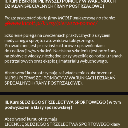
II. Kurs z zakresu
PIERWSZEJ POMOCY W WARUNKACH
DZIAŁAŃ SPECJALNYCH ( RANY POSTRZAŁOWE )
Proszę przeczytać ofertę firmy INCOLT umieszczoną na stronie:
www.incolt.pl/kursy/pierwsza-pomoc/
Szkolenie polega na ćwiczeniach praktycznych z użyciem
medycznego sprzętu ratownictwa taktycznego.
Prowadzone jest przez instruktorów z uprawnieniami
do realizacji w/w szkoleń. Nacisk na szkoleniu jest położony
na zdobycie wiedzy, niezbędnej przy wszelkiego rodzaju ranach
postrzałowych oraz eksplozji materiału wybuchowego.
Absolwenci kursu otrzymają zaświadczenie o ukończeniu:
KURSU PIERWSZEJ POMOCY W WARUNKACH DZIAŁAŃ
SPECJALNYCH (RANY POSTRZAŁOWE).
III. Kurs SĘDZIEGO STRZELECTWA SPORTOWEGO ( w tym
podwyższenia klasy sędziowskiej )
Absolwenci kursu otrzymają:
LICENCJĘ SĘDZIEGO STRZELECTWA SPORTOWEGO klasy