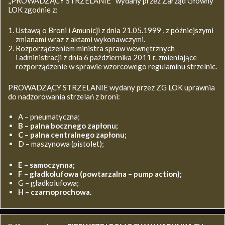
,,PROWADZĄCY STRZELANIE’’ wydany przez Zarząd Główny
LOK zgodnie z:
Ustawą o Broni i Amunicji z dnia 21.05.1999 , z późniejszymi
zmianami wraz z aktami wykonawczymi.
Rozporządzeniem ministra spraw wewnętrznych
i administracji z dnia 6 października 2011 r. zmieniające
rozporządzenie w sprawie wzorcowego regulaminu strzelnic.
PROWADZĄCY STRZELANIE wydany przez ZG LOK uprawnia
do nadzorowania strzelań z broni:
A – pneumatyczna;
B – palna bocznego zapłonu;
C – palna centralnego zapłonu;
D – maszynowa (pistolet);
E – samoczynna;
F – gładkolufowa (powtarzalna – pump action);
G – gładkolufowa;
H – czarnoprochowa.