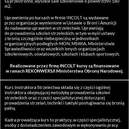
są przestronne, wysokie sale szkoleniowe o powierzchni 180
m2.
Uprawnienia po kursach w firmie INCOLT są wydawane
przez organizacje wymienione w Ustawie o Broni i Amunicji
do nadawania uprawnień w strzelectwie. Uprawniają
do prowadzenia szkoleń strzeleckich, w tym w myśl ustawy
z bronią szczególnie niebezpieczną w jednostkach
organizacyjnych podległych MON, MSWiA, Ministerstwie
Sprawiedliwości oraz wszelkich innych organizacjach
szkoleniowych, oświatowych, szkołach i klubach sportowych.
Realizowane przez firmę INCOLT kursy są finansowane
w ramach REKONWERSJI Ministerstwa Obrony Narodowej.
Kurs Instruktora Strzelectwa składa się z części ogólnej
instruktora obejmującej metodykę prowadzenia szkoleń
strzeleckich oraz z części specjalistycznej dotyczącej
prowadzenia strzelań, techniki i taktyki posługiwania się bronią
palną.
Kadra prowadząca kurs to praktycy, w części specjalistycznej,
osoby z doświadczeniem zawodowym w wykonywaniu pracy