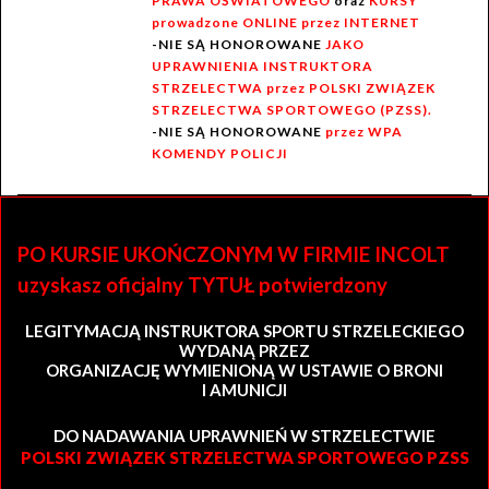
PRAWA OŚWIATOWEGO
oraz
KURSY
prowadzone ONLINE przez INTERNET
-NIE SĄ HONOROWANE
JAKO
UPRAWNIENIA INSTRUKTORA
STRZELECTWA przez POLSKI ZWIĄZEK
STRZELECTWA SPORTOWEGO (PZSS).
-NIE SĄ HONOROWANE
przez WPA
KOMENDY POLICJI
PO KURSIE UKOŃCZONYM W FIRMIE INCOLT
uzyskasz oficjalny TYTUŁ potwierdzony
LEGITYMACJĄ INSTRUKTORA SPORTU STRZELECKIEGO
WYDANĄ PRZEZ
ORGANIZACJĘ WYMIENIONĄ W USTAWIE O BRONI
I AMUNICJI
DO NADAWANIA UPRAWNIEŃ W STRZELECTWIE
POLSKI ZWIĄZEK STRZELECTWA SPORTOWEGO PZSS