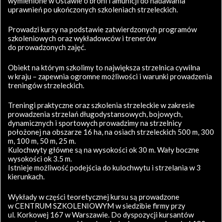
wymienione w Ustawie o broni i amunicji do nadawania
uprawnień po ukończonych szkoleniach strzeleckich.
Prowadzi kursy na podstawie zatwierdzonych programów
szkoleniowych oraz wykładowców i trenerów
do prowadzonych zajęć.
Obiekt na którym szkolimy to największa strzelnica cywilna
w kraju – zapewnia ogromne możliwości i warunki prowadzenia
treningów strzeleckich.
Treningi praktyczne oraz szkolenia strzeleckie w zakresie
prowadzenia strzelań długodystansowych, bojowych,
dynamicznych i sportowych prowadzimy na strzelnicy
położonej na obszarze 16 ha, na osiach strzeleckich 500 m, 300
m, 100 m, 50 m, 25 m.
Kulochwyty główne są na wysokości ok 30 m. Wały boczne
wysokości ok 3.5 m.
Istnieje możliwość podejścia do kulochwytu i strzelania w 3
kierunkach.
Wykłady w części teoretycznej kursu są prowadzone
w CENTRUM SZKOLENIOWYM w siedzibie firmy przy
ul. Korkowej 167 w Warszawie. Do dyspozycji kursantów