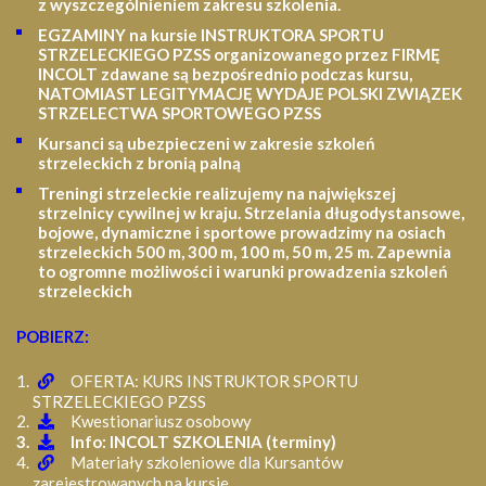
z wyszczególnieniem zakresu szkolenia
.
EGZAMINY na kursie INSTRUKTORA SPORTU
STRZELECKIEGO PZSS organizowanego przez FIRMĘ
INCOLT zdawane są bezpośrednio podczas kursu,
NATOMIAST LEGITYMACJĘ WYDAJE POLSKI ZWIĄZEK
STRZELECTWA SPORTOWEGO PZSS
Kursanci są ubezpieczeni w zakresie szkoleń
strzeleckich z bronią palną
Treningi strzeleckie realizujemy na największej
strzelnicy cywilnej w kraju. Strzelania długodystansowe,
bojowe, dynamiczne i sportowe prowadzimy na osiach
strzeleckich 500 m, 300 m, 100 m, 50 m, 25 m.
Zapewnia
to ogromne możliwości i warunki prowadzenia szkoleń
strzeleckich
POBIERZ:
OFERTA: KURS INSTRUKTOR SPORTU
STRZELECKIEGO PZSS
Kwestionariusz osobowy
Info: INCOLT SZKOLENIA (terminy)
Materiały szkoleniowe dla Kursantów
zarejestrowanych na kursie