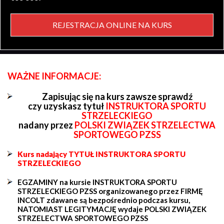
REJESTRACJA ONLINE NA KURS
WAŻNE INFORMACJE:
Zapisując się na kurs zawsze sprawdź
czy uzyskasz tytuł
INSTRUKTORA SPORTU
STRZELECKIEGO
nadany przez
POLSKI ZWIĄZEK STRZELECTWA
SPORTOWEGO PZSS
Kurs nadający TYTUŁ INSTRUKTORA SPORTU
STRZELECKIEGO
EGZAMINY na kursie INSTRUKTORA SPORTU
STRZELECKIEGO PZSS organizowanego przez FIRMĘ
INCOLT zdawane są bezpośrednio podczas kursu,
NATOMIAST LEGITYMACJĘ wydaje POLSKI ZWIĄZEK
STRZELECTWA SPORTOWEGO PZSS