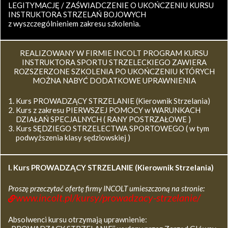
LEGITYMACJĘ / ZAŚWIADCZENIE O UKOŃCZENIU KURSU
INSTRUKTORA STRZELAŃ BOJOWYCH
z wyszczególnieniem zakresu szkolenia.
REALIZOWANY W FIRMIE INCOLT PROGRAM KURSU
INSTRUKTORA SPORTU STRZELECKIEGO ZAWIERA
ROZSZERZONE SZKOLENIA PO UKOŃCZENIU KTÓRYCH
MOŻNA NABYĆ DODATKOWE UPRAWNIENIA
Kurs PROWADZĄCY STRZELANIE (Kierownik Strzelania)
Kurs z zakresu PIERWSZEJ POMOCY w WARUNKACH
DZIAŁAŃ SPECJALNYCH ( RANY POSTRZAŁOWE )
Kurs SĘDZIEGO STRZELECTWA SPORTOWEGO ( w tym
podwyższenia klasy sędziowskiej )
I. Kurs
PROWADZĄCY STRZELANIE (Kierownik Strzelania)
Proszę przeczytać ofertę firmy INCOLT umieszczoną na stronie:
www.incolt.pl/kursy/prowadzacy-strzelanie/
Absolwenci kursu otrzymają uprawnienie: