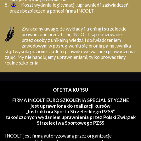
Koszt wydania legitymacji, uprawnień i zaświadczeń
oraz ubezpieczenia ponosi firma INCOLT
Zwracamy uwagę, że wykłady i treningi strzeleckie
prowadzone przez firmę INCOLT są realizowane
przez osoby z unikalną wiedzą i doświadczeniem
zawodowym w posługiwaniu się bronią palną, wynika
stąd wysoki poziom szkoleń i prawidłowe warunki prowadzenia
zajęć. My nie handlujemy uprawnieniami, tylko prowadzimy
realne szkolenia.
OFERTA KURSU
FIRMA INCOLT EURO SZKOLENIA SPECJALISTYCZNE
jest uprawniona do realizacji kursów
„Instruktora Sportu Strzeleckiego PZSS”
zakończonych wydaniem uprawnienia przez Polski Związek
Strzelectwa Sportowego PZSS
INCOLT jest firmą autoryzowaną przez organizacje