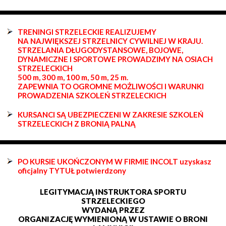
TRENINGI STRZELECKIE REALIZUJEMY
NA NAJWIĘKSZEJ STRZELNICY CYWILNEJ W KRAJU.
STRZELANIA DŁUGODYSTANSOWE, BOJOWE,
DYNAMICZNE I SPORTOWE PROWADZIMY NA OSIACH
STRZELECKICH
500 m, 300 m, 100 m, 50 m, 25 m.
ZAPEWNIA TO OGROMNE MOŻLIWOŚCI I WARUNKI
PROWADZENIA SZKOLEŃ STRZELECKICH
KURSANCI SĄ UBEZPIECZENI W ZAKRESIE SZKOLEŃ
STRZELECKICH Z BRONIĄ PALNĄ
PO KURSIE UKOŃCZONYM W FIRMIE INCOLT uzyskasz
oficjalny TYTUŁ potwierdzony
LEGITYMACJĄ INSTRUKTORA SPORTU
STRZELECKIEGO
WYDANĄ PRZEZ
ORGANIZACJĘ WYMIENIONĄ W USTAWIE O BRONI