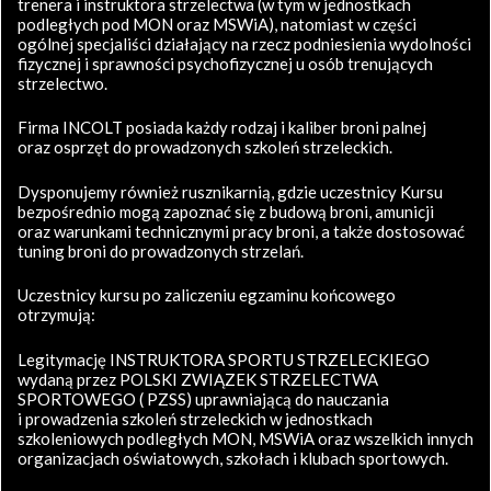
trenera i instruktora strzelectwa (w tym w jednostkach
podległych pod MON oraz MSWiA), natomiast w części
ogólnej specjaliści działający na rzecz podniesienia wydolności
fizycznej i sprawności psychofizycznej u osób trenujących
strzelectwo.
Firma INCOLT posiada każdy rodzaj i kaliber broni palnej
oraz osprzęt do prowadzonych szkoleń strzeleckich.
Dysponujemy również rusznikarnią, gdzie uczestnicy Kursu
bezpośrednio mogą zapoznać się z budową broni, amunicji
oraz warunkami technicznymi pracy broni, a także dostosować
tuning broni do prowadzonych strzelań.
Uczestnicy kursu po zaliczeniu egzaminu końcowego
otrzymują:
Legitymację INSTRUKTORA SPORTU STRZELECKIEGO
wydaną przez POLSKI ZWIĄZEK STRZELECTWA
SPORTOWEGO ( PZSS) uprawniającą do nauczania
i prowadzenia szkoleń strzeleckich w jednostkach
szkoleniowych podległych MON, MSWiA oraz wszelkich innych
organizacjach oświatowych, szkołach i klubach sportowych.