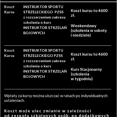
Koszt
INSTRUKTOR SPORTU
Koszt kursu to 4600
Kursu
STRZELECKIEGO PZSS
zł.
z rozszerzeniem zakresu
szkolenia o kurs
Weekendowy
INSTRUKTOR STRZELAŃ
(szkolenia w soboty
BOJOWYCH
i niedziele)
Koszt
INSTRUKTOR SPORTU
Koszt kursu to 4600
Kursu
STRZELECKIEGO PZSS
zł.
z rozszerzeniem zakresu
szkolenia o kurs
Kurs Stacjonarny
INSTRUKTOR STRZELAŃ
(szkolenia
BOJOWYCH
w tygodniu)
Wpłaty za kursy można uiszczać w ratach po indywidualnych
ustaleniach.
Koszt może ulec zmianie w zależności
od zespołu szkolonych osób, po dodatkowych