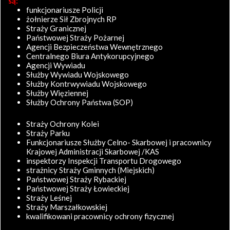
są:
funkcjonariusze Policji
żołnierze Sił Zbrojnych RP
Straży Granicznej
Państwowej Straży Pożarnej
Agencji Bezpieczeństwa Wewnętrznego
Centralnego Biura Antykorupcyjnego
Agencji Wywiadu
Służby Wywiadu Wojskowego
Służby Kontrwywiadu Wojskowego
Służby Więziennej
Służby Ochrony Państwa (SOP)
Straży Ochrony Kolei
Straży Parku
Funkcjonariusze Służby Celno- Skarbowej i pracownicy
Krajowej Administracji Skarbowej /KAS
inspektorzy Inspekcji Transportu Drogowego
strażnicy Straży Gminnych (Miejskich)
Państwowej Straży Rybackiej
Państwowej Straży Łowieckiej
Straży Leśnej
Straży Marszałkowskiej
kwalifikowani pracownicy ochrony fizycznej