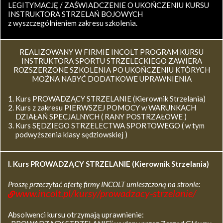
LEGITYMACJĘ / ZAŚWIADCZENIE O UKOŃCZENIU KURSU
INSTRUKTORA STRZELAŃ BOJOWYCH
z wyszczególnieniem zakresu szkolenia.
REALIZOWANY W FIRMIE INCOLT PROGRAM KURSU
INSTRUKTORA SPORTU STRZELECKIEGO ZAWIERA
ROZSZERZONE SZKOLENIA PO UKOŃCZENIU KTÓRYCH
MOŻNA NABYĆ DODATKOWE UPRAWNIENIA
Kurs PROWADZĄCY STRZELANIE (Kierownik Strzelania)
Kurs z zakresu PIERWSZEJ POMOCY w WARUNKACH
DZIAŁAŃ SPECJALNYCH ( RANY POSTRZAŁOWE )
Kurs SĘDZIEGO STRZELECTWA SPORTOWEGO ( w tym
podwyższenia klasy sędziowskiej )
I. Kurs
PROWADZĄCY STRZELANIE (Kierownik Strzelania)
Proszę przeczytać ofertę firmy INCOLT umieszczoną na stronie:
www.incolt.pl/kursy/prowadzacy-strzelanie/
Absolwenci kursu otrzymają uprawnienie: