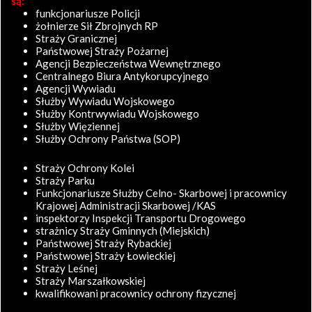
są:
funkcjonariusze Policji
żołnierze Sił Zbrojnych RP
Straży Granicznej
Państwowej Straży Pożarnej
Agencji Bezpieczeństwa Wewnętrznego
Centralnego Biura Antykorupcyjnego
Agencji Wywiadu
Służby Wywiadu Wojskowego
Służby Kontrwywiadu Wojskowego
Służby Więziennej
Służby Ochrony Państwa (SOP)
Straży Ochrony Kolei
Straży Parku
Funkcjonariusze Służby Celno- Skarbowej i pracownicy
Krajowej Administracji Skarbowej /KAS
inspektorzy Inspekcji Transportu Drogowego
strażnicy Straży Gminnych (Miejskich)
Państwowej Straży Rybackiej
Państwowej Straży Łowieckiej
Straży Leśnej
Straży Marszałkowskiej
kwalifikowani pracownicy ochrony fizycznej