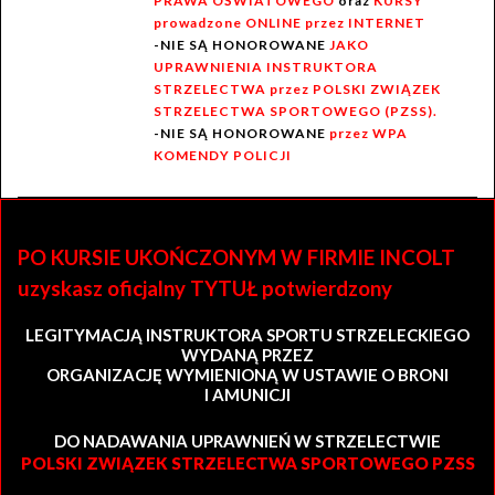
PRAWA OŚWIATOWEGO
oraz
KURSY
prowadzone ONLINE przez INTERNET
-NIE SĄ HONOROWANE
JAKO
UPRAWNIENIA INSTRUKTORA
STRZELECTWA przez POLSKI ZWIĄZEK
STRZELECTWA SPORTOWEGO (PZSS).
-NIE SĄ HONOROWANE
przez WPA
KOMENDY POLICJI
PO KURSIE UKOŃCZONYM W FIRMIE INCOLT
uzyskasz oficjalny TYTUŁ potwierdzony
LEGITYMACJĄ INSTRUKTORA SPORTU STRZELECKIEGO
WYDANĄ PRZEZ
ORGANIZACJĘ WYMIENIONĄ W USTAWIE O BRONI
I AMUNICJI
DO NADAWANIA UPRAWNIEŃ W STRZELECTWIE
POLSKI ZWIĄZEK STRZELECTWA SPORTOWEGO PZSS