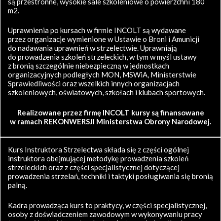
są przestronne, wysokie sale szkoleniowe o powierzchni 180
m2.
Uprawnienia po kursach w firmie INCOLT są wydawane
przez organizacje wymienione w Ustawie o Broni i Amunicji
do nadawania uprawnień w strzelectwie. Uprawniają
do prowadzenia szkoleń strzeleckich, w tym w myśl ustawy
z bronią szczególnie niebezpieczną w jednostkach
organizacyjnych podległych MON, MSWiA, Ministerstwie
Sprawiedliwości oraz wszelkich innych organizacjach
szkoleniowych, oświatowych, szkołach i klubach sportowych.
Realizowane przez firmę INCOLT kursy są finansowane
w ramach REKONWERSJI Ministerstwa Obrony Narodowej.
Kurs Instruktora Strzelectwa składa się z części ogólnej
instruktora obejmującej metodykę prowadzenia szkoleń
strzeleckich oraz z części specjalistycznej dotyczącej
prowadzenia strzelań, techniki i taktyki posługiwania się bronią
palną.
Kadra prowadząca kurs to praktycy, w części specjalistycznej,
osoby z doświadczeniem zawodowym w wykonywaniu pracy