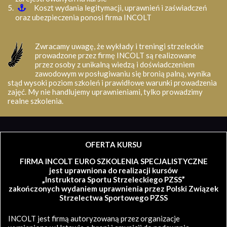
Koszt wydania legitymacji, uprawnień i zaświadczeń
oraz ubezpieczenia ponosi firma INCOLT
Zwracamy uwagę, że wykłady i treningi strzeleckie
prowadzone przez firmę INCOLT są realizowane
przez osoby z unikalną wiedzą i doświadczeniem
zawodowym w posługiwaniu się bronią palną, wynika
stąd wysoki poziom szkoleń i prawidłowe warunki prowadzenia
zajęć. My nie handlujemy uprawnieniami, tylko prowadzimy
realne szkolenia.
OFERTA KURSU
FIRMA INCOLT EURO SZKOLENIA SPECJALISTYCZNE
jest uprawniona do realizacji kursów
„Instruktora Sportu Strzeleckiego PZSS”
zakończonych wydaniem uprawnienia przez Polski Związek
Strzelectwa Sportowego PZSS
INCOLT jest firmą autoryzowaną przez organizacje