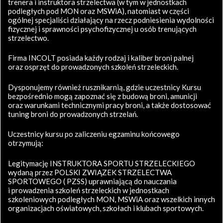
trenera i instruktora strzelectwa (w tym w jednostkach
podległych pod MON oraz MSWiA), natomiast w części
ogólnej specjaliści działający na rzecz podniesienia wydolności
fizycznej i sprawności psychofizycznej u osób trenujących
strzelectwo.
Firma INCOLT posiada każdy rodzaj i kaliber broni palnej
oraz osprzęt do prowadzonych szkoleń strzeleckich.
Dysponujemy również rusznikarnią, gdzie uczestnicy Kursu
bezpośrednio mogą zapoznać się z budową broni, amunicji
oraz warunkami technicznymi pracy broni, a także dostosować
tuning broni do prowadzonych strzelań.
Uczestnicy kursu po zaliczeniu egzaminu końcowego
otrzymują:
Legitymację INSTRUKTORA SPORTU STRZELECKIEGO
wydaną przez POLSKI ZWIĄZEK STRZELECTWA
SPORTOWEGO ( PZSS) uprawniającą do nauczania
i prowadzenia szkoleń strzeleckich w jednostkach
szkoleniowych podległych MON, MSWiA oraz wszelkich innych
organizacjach oświatowych, szkołach i klubach sportowych.