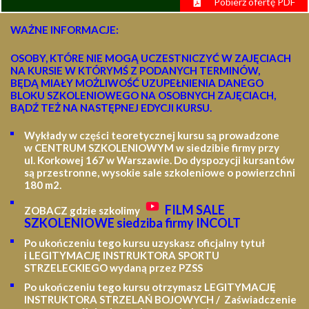
Pobierz ofertę PDF
WAŻNE INFORMACJE:
OSOBY, KTÓRE NIE MOGĄ UCZESTNICZYĆ W ZAJĘCIACH
NA KURSIE W KTÓRYMŚ Z PODANYCH TERMINÓW,
BĘDĄ MIAŁY MOŻLIWOŚĆ UZUPEŁNIENIA DANEGO
BLOKU SZKOLENIOWEGO NA OSOBNYCH ZAJĘCIACH,
BĄDŹ TEŻ NA NASTĘPNEJ EDYCJI KURSU.
Wykłady w części teoretycznej kursu są prowadzone
w CENTRUM SZKOLENIOWYM w siedzibie firmy przy
ul. Korkowej 167 w Warszawie. Do dyspozycji kursantów
są przestronne, wysokie sale szkoleniowe o powierzchni
180 m2.
FILM SALE
ZOBACZ gdzie szkolimy
SZKOLENIOWE siedziba firmy INCOLT
Po ukończeniu tego kursu uzyskasz oficjalny tytuł
i LEGITYMACJĘ
INSTRUKTORA SPORTU
STRZELECKIEGO wydaną przez PZSS
Po ukończeniu tego kursu otrzymasz LEGITYMACJĘ
INSTRUKTORA STRZELAŃ BOJOWYCH / Zaświadczenie