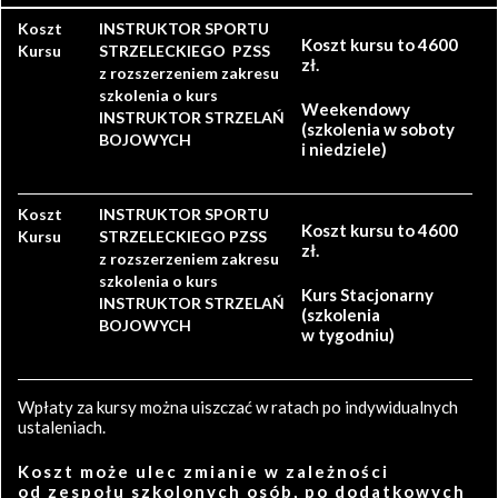
Koszt
INSTRUKTOR SPORTU
Koszt kursu to 4600
Kursu
STRZELECKIEGO PZSS
zł.
z rozszerzeniem zakresu
szkolenia o kurs
Weekendowy
INSTRUKTOR STRZELAŃ
(szkolenia w soboty
BOJOWYCH
i niedziele)
Koszt
INSTRUKTOR SPORTU
Koszt kursu to 4600
Kursu
STRZELECKIEGO PZSS
zł.
z rozszerzeniem zakresu
szkolenia o kurs
Kurs Stacjonarny
INSTRUKTOR STRZELAŃ
(szkolenia
BOJOWYCH
w tygodniu)
Wpłaty za kursy można uiszczać w ratach po indywidualnych
ustaleniach.
Koszt może ulec zmianie w zależności
od zespołu szkolonych osób, po dodatkowych