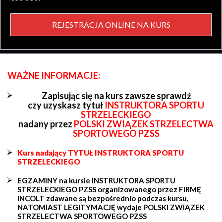
REJESTRACJA ONLINE NA KURS
WAŻNE INFORMACJE:
Zapisując się na kurs zawsze sprawdź
czy uzyskasz tytuł
INSTRUKTORA SPORTU
STRZELECKIEGO
nadany przez
POLSKI ZWIĄZEK STRZELECTWA
SPORTOWEGO PZSS
Kurs nadający TYTUŁ INSTRUKTORA SPORTU
STRZELECKIEGO
EGZAMINY na kursie INSTRUKTORA SPORTU
STRZELECKIEGO PZSS organizowanego przez FIRMĘ
INCOLT zdawane są bezpośrednio podczas kursu,
NATOMIAST LEGITYMACJĘ wydaje POLSKI ZWIĄZEK
STRZELECTWA SPORTOWEGO PZSS