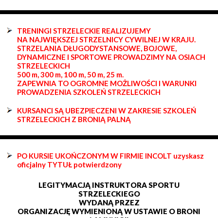
TRENINGI STRZELECKIE REALIZUJEMY
NA NAJWIĘKSZEJ STRZELNICY CYWILNEJ W KRAJU.
STRZELANIA DŁUGODYSTANSOWE, BOJOWE,
DYNAMICZNE I SPORTOWE PROWADZIMY NA OSIACH
STRZELECKICH
500 m, 300 m, 100 m, 50 m, 25 m.
ZAPEWNIA TO OGROMNE MOŻLIWOŚCI I WARUNKI
PROWADZENIA SZKOLEŃ STRZELECKICH
KURSANCI SĄ UBEZPIECZENI W ZAKRESIE SZKOLEŃ
STRZELECKICH Z BRONIĄ PALNĄ
PO KURSIE UKOŃCZONYM W FIRMIE INCOLT uzyskasz
oficjalny TYTUŁ potwierdzony
LEGITYMACJĄ INSTRUKTORA SPORTU
STRZELECKIEGO
WYDANĄ PRZEZ
ORGANIZACJĘ WYMIENIONĄ W USTAWIE O BRONI