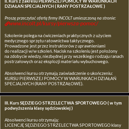
II. Kurs z zakresu
PIERWSZEJ POMOCY W WARUNKACH
DZIAŁAŃ SPECJALNYCH ( RANY POSTRZAŁOWE )
Proszę przeczytać ofertę firmy INCOLT umieszczoną na stronie:
www.incolt.pl/kursy/pierwsza-pomoc/
Szkolenie polega na ćwiczeniach praktycznych z użyciem
medycznego sprzętu ratownictwa taktycznego.
Prowadzone jest przez instruktorów z uprawnieniami
do realizacji w/w szkoleń. Nacisk na szkoleniu jest położony
na zdobycie wiedzy, niezbędnej przy wszelkiego rodzaju ranach
postrzałowych oraz eksplozji materiału wybuchowego.
Absolwenci kursu otrzymają zaświadczenie o ukończeniu:
KURSU PIERWSZEJ POMOCY W WARUNKACH DZIAŁAŃ
SPECJALNYCH (RANY POSTRZAŁOWE).
III. Kurs SĘDZIEGO STRZELECTWA SPORTOWEGO ( w tym
podwyższenia klasy sędziowskiej )
Absolwenci kursu otrzymają:
LICENCJĘ SĘDZIEGO STRZELECTWA SPORTOWEGO klasy