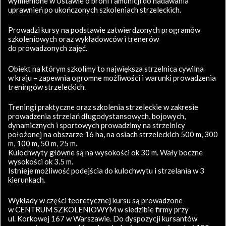
wymienione w Ustawie o broni i amunicji do nadawania
uprawnień po ukończonych szkoleniach strzeleckich.
Prowadzi kursy na podstawie zatwierdzonych programów
szkoleniowych oraz wykładowców i trenerów
do prowadzonych zajęć.
Obiekt na którym szkolimy to największa strzelnica cywilna
w kraju – zapewnia ogromne możliwości i warunki prowadzenia
treningów strzeleckich.
Treningi praktyczne oraz szkolenia strzeleckie w zakresie
prowadzenia strzelań długodystansowych, bojowych,
dynamicznych i sportowych prowadzimy na strzelnicy
położonej na obszarze 16 ha, na osiach strzeleckich 500 m, 300
m, 100 m, 50 m, 25 m.
Kulochwyty główne są na wysokości ok 30 m. Wały boczne
wysokości ok 3.5 m.
Istnieje możliwość podejścia do kulochwytu i strzelania w 3
kierunkach.
Wykłady w części teoretycznej kursu są prowadzone
w CENTRUM SZKOLENIOWYM w siedzibie firmy przy
ul. Korkowej 167 w Warszawie. Do dyspozycji kursantów