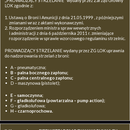
,,PROWADZĄCY STRZELANIE’’ wydany przez Zarząd Główny
LOK zgodnie z:
Ustawą o Broni i Amunicji z dnia 21.05.1999 , z późniejszymi
zmianami wraz z aktami wykonawczymi.
Rozporządzeniem ministra spraw wewnętrznych
i administracji z dnia 6 października 2011 r. zmieniające
rozporządzenie w sprawie wzorcowego regulaminu strzelnic.
PROWADZĄCY STRZELANIE wydany przez ZG LOK uprawnia
do nadzorowania strzelań z broni:
A – pneumatyczna;
B – palna bocznego zapłonu;
C – palna centralnego zapłonu;
D – maszynowa (pistolet);
E – samoczynna;
F – gładkolufowa (powtarzalna – pump action);
G – gładkolufowa;
H – czarnoprochowa.