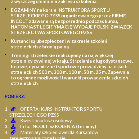
z wyszczególnieniem zakresu szkolenia
.
EGZAMINY na kursie INSTRUKTORA SPORTU
STRZELECKIEGO PZSS organizowanego przez FIRMĘ
INCOLT zdawane są bezpośrednio podczas kursu,
NATOMIAST LEGITYMACJĘ WYDAJE POLSKI ZWIĄZEK
STRZELECTWA SPORTOWEGO PZSS
Kursanci są ubezpieczeni w zakresie szkoleń
strzeleckich z bronią palną
Treningi strzeleckie realizujemy na największej
strzelnicy cywilnej w kraju. Strzelania długodystansowe,
bojowe, dynamiczne i sportowe prowadzimy na osiach
strzeleckich 500 m, 300 m, 100 m, 50 m, 25 m.
Zapewnia
to ogromne możliwości i warunki prowadzenia szkoleń
strzeleckich
POBIERZ:
OFERTA: KURS INSTRUKTOR SPORTU
STRZELECKIEGO PZSS
Kwestionariusz osobowy
Info: INCOLT SZKOLENIA (terminy)
Materiały szkoleniowe dla Kursantów
zarejestrowanych na kursie