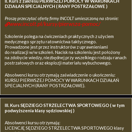
II. Kurs z zakresu
PIERWSZEJ POMOCY W WARUNKACH
DZIAŁAŃ SPECJALNYCH ( RANY POSTRZAŁOWE )
Proszę przeczytać ofertę firmy INCOLT umieszczoną na stronie:
www.incolt.pl/kursy/pierwsza-pomoc/
Szkolenie polega na ćwiczeniach praktycznych z użyciem
medycznego sprzętu ratownictwa taktycznego.
Prowadzone jest przez instruktorów z uprawnieniami
do realizacji w/w szkoleń. Nacisk na szkoleniu jest położony
na zdobycie wiedzy, niezbędnej przy wszelkiego rodzaju ranach
postrzałowych oraz eksplozji materiału wybuchowego.
Absolwenci kursu otrzymają zaświadczenie o ukończeniu:
KURSU PIERWSZEJ POMOCY W WARUNKACH DZIAŁAŃ
SPECJALNYCH (RANY POSTRZAŁOWE).
III. Kurs SĘDZIEGO STRZELECTWA SPORTOWEGO ( w tym
podwyższenia klasy sędziowskiej )
Absolwenci kursu otrzymają:
LICENCJĘ SĘDZIEGO STRZELECTWA SPORTOWEGO klasy