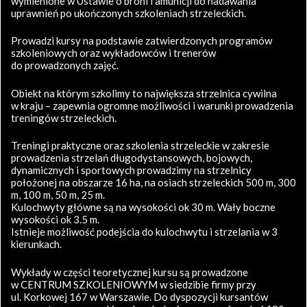
wymienione w Ustawie o broni i amunicji do nadawania
uprawnień po ukończonych szkoleniach strzeleckich.
Prowadzi kursy na podstawie zatwierdzonych programów
szkoleniowych oraz wykładowców i trenerów
do prowadzonych zajęć.
Obiekt na którym szkolimy to największa strzelnica cywilna
w kraju – zapewnia ogromne możliwości i warunki prowadzenia
treningów strzeleckich.
Treningi praktyczne oraz szkolenia strzeleckie w zakresie
prowadzenia strzelań długodystansowych, bojowych,
dynamicznych i sportowych prowadzimy na strzelnicy
położonej na obszarze 16 ha, na osiach strzeleckich 500 m, 300
m, 100 m, 50 m, 25 m.
Kulochwyty główne są na wysokości ok 30 m. Wały boczne
wysokości ok 3.5 m.
Istnieje możliwość podejścia do kulochwytu i strzelania w 3
kierunkach.
Wykłady w części teoretycznej kursu są prowadzone
w CENTRUM SZKOLENIOWYM w siedzibie firmy przy
ul. Korkowej 167 w Warszawie. Do dyspozycji kursantów