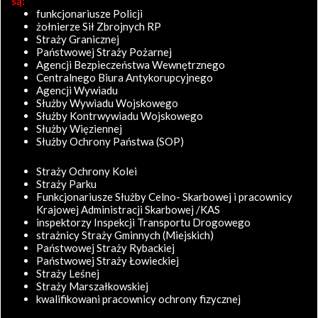
są:
funkcjonariusze Policji
żołnierze Sił Zbrojnych RP
Straży Granicznej
Państwowej Straży Pożarnej
Agencji Bezpieczeństwa Wewnętrznego
Centralnego Biura Antykorupcyjnego
Agencji Wywiadu
Służby Wywiadu Wojskowego
Służby Kontrwywiadu Wojskowego
Służby Więziennej
Służby Ochrony Państwa (SOP)
Straży Ochrony Kolei
Straży Parku
Funkcjonariusze Służby Celno- Skarbowej i pracownicy
Krajowej Administracji Skarbowej /KAS
inspektorzy Inspekcji Transportu Drogowego
strażnicy Straży Gminnych (Miejskich)
Państwowej Straży Rybackiej
Państwowej Straży Łowieckiej
Straży Leśnej
Straży Marszałkowskiej
kwalifikowani pracownicy ochrony fizycznej