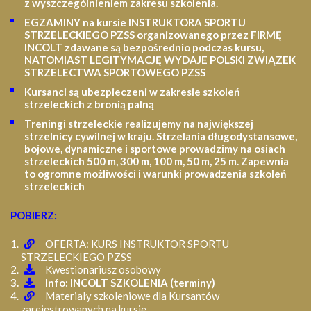
z wyszczególnieniem zakresu szkolenia
.
EGZAMINY na kursie INSTRUKTORA SPORTU
STRZELECKIEGO PZSS organizowanego przez FIRMĘ
INCOLT zdawane są bezpośrednio podczas kursu,
NATOMIAST LEGITYMACJĘ WYDAJE POLSKI ZWIĄZEK
STRZELECTWA SPORTOWEGO PZSS
Kursanci są ubezpieczeni w zakresie szkoleń
strzeleckich z bronią palną
Treningi strzeleckie realizujemy na największej
strzelnicy cywilnej w kraju. Strzelania długodystansowe,
bojowe, dynamiczne i sportowe prowadzimy na osiach
strzeleckich 500 m, 300 m, 100 m, 50 m, 25 m.
Zapewnia
to ogromne możliwości i warunki prowadzenia szkoleń
strzeleckich
POBIERZ:
OFERTA: KURS INSTRUKTOR SPORTU
STRZELECKIEGO PZSS
Kwestionariusz osobowy
Info: INCOLT SZKOLENIA (terminy)
Materiały szkoleniowe dla Kursantów
zarejestrowanych na kursie