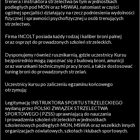
trenera i instruktora strzelectwa (w tym w jednostkach
podległych pod MON oraz MSWiA), natomiast w części
ogólnej specjaliści działający na rzecz podniesienia wydolności
fizycznej i sprawności psychofizycznej u osób trenujących
strzelectwo.
Firma INCOLT posiada każdy rodzaj i kaliber broni palnej
oraz osprzęt do prowadzonych szkoleń strzeleckich.
Dysponujemy również rusznikarnią, gdzie uczestnicy Kursu
bezpośrednio mogą zapoznać się z budową broni, amunicji
oraz warunkami technicznymi pracy broni, a także dostosować
tuning broni do prowadzonych strzelań.
Uczestnicy kursu po zaliczeniu egzaminu końcowego
otrzymują:
Legitymację INSTRUKTORA SPORTU STRZELECKIEGO
wydaną przez POLSKI ZWIĄZEK STRZELECTWA
SPORTOWEGO ( PZSS) uprawniającą do nauczania
i prowadzenia szkoleń strzeleckich w jednostkach
szkoleniowych podległych MON, MSWiA oraz wszelkich innych
organizacjach oświatowych, szkołach i klubach sportowych.