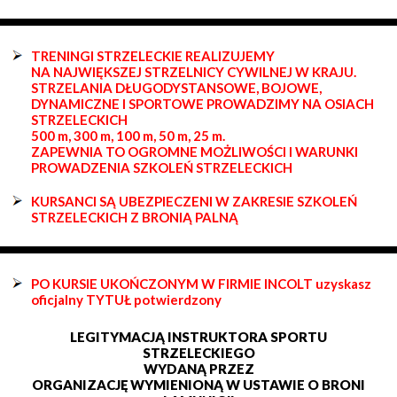
TRENINGI STRZELECKIE REALIZUJEMY
NA NAJWIĘKSZEJ STRZELNICY CYWILNEJ W KRAJU.
STRZELANIA DŁUGODYSTANSOWE, BOJOWE,
DYNAMICZNE I SPORTOWE PROWADZIMY NA OSIACH
STRZELECKICH
500 m, 300 m, 100 m, 50 m, 25 m.
ZAPEWNIA TO OGROMNE MOŻLIWOŚCI I WARUNKI
PROWADZENIA SZKOLEŃ STRZELECKICH
KURSANCI SĄ UBEZPIECZENI W ZAKRESIE SZKOLEŃ
STRZELECKICH Z BRONIĄ PALNĄ
PO KURSIE UKOŃCZONYM W FIRMIE INCOLT uzyskasz
oficjalny TYTUŁ potwierdzony
LEGITYMACJĄ INSTRUKTORA SPORTU
STRZELECKIEGO
WYDANĄ PRZEZ
ORGANIZACJĘ WYMIENIONĄ W USTAWIE O BRONI