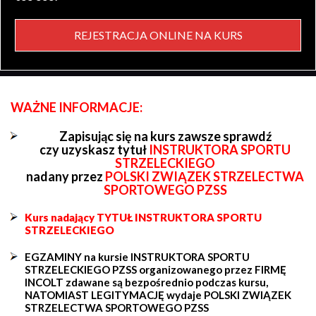
REJESTRACJA ONLINE NA KURS
WAŻNE INFORMACJE:
Zapisując się na kurs zawsze sprawdź
czy uzyskasz tytuł
INSTRUKTORA SPORTU
STRZELECKIEGO
nadany przez
POLSKI ZWIĄZEK STRZELECTWA
SPORTOWEGO PZSS
Kurs nadający TYTUŁ INSTRUKTORA SPORTU
STRZELECKIEGO
EGZAMINY na kursie INSTRUKTORA SPORTU
STRZELECKIEGO PZSS organizowanego przez FIRMĘ
INCOLT zdawane są bezpośrednio podczas kursu,
NATOMIAST LEGITYMACJĘ wydaje POLSKI ZWIĄZEK
STRZELECTWA SPORTOWEGO PZSS