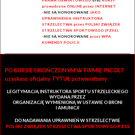
PRAWA OŚWIATOWEGO
oraz
KURSY
prowadzone ONLINE przez INTERNET
-NIE SĄ HONOROWANE
JAKO
UPRAWNIENIA INSTRUKTORA
STRZELECTWA przez POLSKI ZWIĄZEK
STRZELECTWA SPORTOWEGO (PZSS).
-NIE SĄ HONOROWANE
przez WPA
KOMENDY POLICJI
PO KURSIE UKOŃCZONYM W FIRMIE INCOLT
uzyskasz oficjalny TYTUŁ potwierdzony
LEGITYMACJĄ INSTRUKTORA SPORTU STRZELECKIEGO
WYDANĄ PRZEZ
ORGANIZACJĘ WYMIENIONĄ W USTAWIE O BRONI
I AMUNICJI
DO NADAWANIA UPRAWNIEŃ W STRZELECTWIE
POLSKI ZWIĄZEK STRZELECTWA SPORTOWEGO PZSS