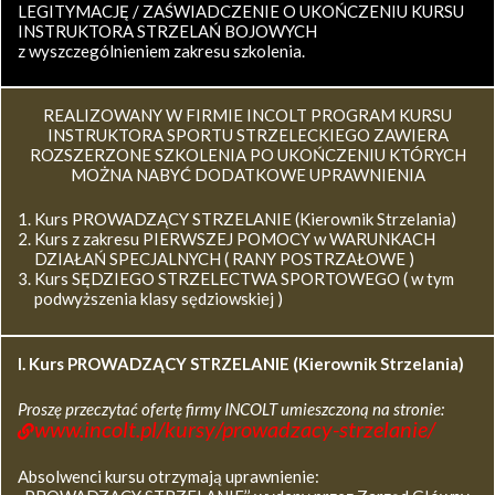
LEGITYMACJĘ / ZAŚWIADCZENIE O UKOŃCZENIU KURSU
INSTRUKTORA STRZELAŃ BOJOWYCH
z wyszczególnieniem zakresu szkolenia.
REALIZOWANY W FIRMIE INCOLT PROGRAM KURSU
INSTRUKTORA SPORTU STRZELECKIEGO ZAWIERA
ROZSZERZONE SZKOLENIA PO UKOŃCZENIU KTÓRYCH
MOŻNA NABYĆ DODATKOWE UPRAWNIENIA
Kurs PROWADZĄCY STRZELANIE (Kierownik Strzelania)
Kurs z zakresu PIERWSZEJ POMOCY w WARUNKACH
DZIAŁAŃ SPECJALNYCH ( RANY POSTRZAŁOWE )
Kurs SĘDZIEGO STRZELECTWA SPORTOWEGO ( w tym
podwyższenia klasy sędziowskiej )
I. Kurs
PROWADZĄCY STRZELANIE (Kierownik Strzelania)
Proszę przeczytać ofertę firmy INCOLT umieszczoną na stronie:
www.incolt.pl/kursy/prowadzacy-strzelanie/
Absolwenci kursu otrzymają uprawnienie: