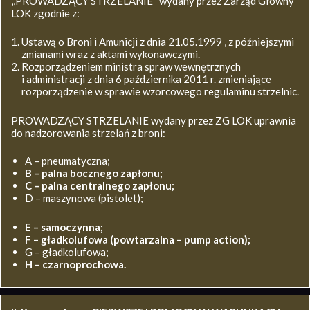
,,PROWADZĄCY STRZELANIE’’ wydany przez Zarząd Główny
LOK zgodnie z:
Ustawą o Broni i Amunicji z dnia 21.05.1999 , z późniejszymi
zmianami wraz z aktami wykonawczymi.
Rozporządzeniem ministra spraw wewnętrznych
i administracji z dnia 6 października 2011 r. zmieniające
rozporządzenie w sprawie wzorcowego regulaminu strzelnic.
PROWADZĄCY STRZELANIE wydany przez ZG LOK uprawnia
do nadzorowania strzelań z broni:
A – pneumatyczna;
B – palna bocznego zapłonu;
C – palna centralnego zapłonu;
D – maszynowa (pistolet);
E – samoczynna;
F – gładkolufowa (powtarzalna – pump action);
G – gładkolufowa;
H – czarnoprochowa.