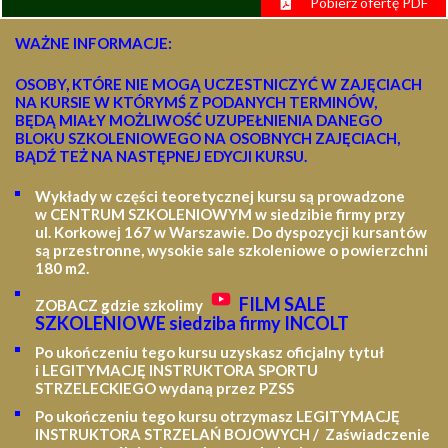
Pobierz ofertę PDF
WAŻNE INFORMACJE:
OSOBY, KTÓRE NIE MOGĄ UCZESTNICZYĆ W ZAJĘCIACH
NA KURSIE W KTÓRYMŚ Z PODANYCH TERMINÓW,
BĘDĄ MIAŁY MOŻLIWOŚĆ UZUPEŁNIENIA DANEGO
BLOKU SZKOLENIOWEGO NA OSOBNYCH ZAJĘCIACH,
BĄDŹ TEŻ NA NASTĘPNEJ EDYCJI KURSU.
Wykłady w części teoretycznej kursu są prowadzone
w CENTRUM SZKOLENIOWYM w siedzibie firmy przy
ul. Korkowej 167 w Warszawie. Do dyspozycji kursantów
są przestronne, wysokie sale szkoleniowe o powierzchni
180 m2.
FILM SALE
ZOBACZ gdzie szkolimy
SZKOLENIOWE siedziba firmy INCOLT
Po ukończeniu tego kursu uzyskasz oficjalny tytuł
i LEGITYMACJĘ
INSTRUKTORA SPORTU
STRZELECKIEGO wydaną przez PZSS
Po ukończeniu tego kursu otrzymasz LEGITYMACJĘ
INSTRUKTORA STRZELAŃ BOJOWYCH / Zaświadczenie