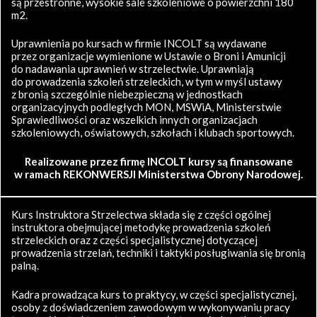
są przestronne, wysokie sale szkoleniowe o powierzchni 180
m2.
Uprawnienia po kursach w firmie INCOLT są wydawane
przez organizacje wymienione w Ustawie o Broni i Amunicji
do nadawania uprawnień w strzelectwie. Uprawniają
do prowadzenia szkoleń strzeleckich, w tym w myśl ustawy
z bronią szczególnie niebezpieczną w jednostkach
organizacyjnych podległych MON, MSWiA, Ministerstwie
Sprawiedliwości oraz wszelkich innych organizacjach
szkoleniowych, oświatowych, szkołach i klubach sportowych.
Realizowane przez firmę INCOLT kursy są finansowane
w ramach REKONWERSJI Ministerstwa Obrony Narodowej.
Kurs Instruktora Strzelectwa składa się z części ogólnej
instruktora obejmującej metodykę prowadzenia szkoleń
strzeleckich oraz z części specjalistycznej dotyczącej
prowadzenia strzelań, techniki i taktyki posługiwania się bronią
palną.
Kadra prowadząca kurs to praktycy, w części specjalistycznej,
osoby z doświadczeniem zawodowym w wykonywaniu pracy