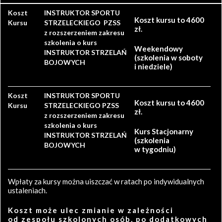
Koszt
INSTRUKTOR SPORTU
Koszt kursu to 4600
Kursu
STRZELECKIEGO PZSS
zł.
z rozszerzeniem zakresu
szkolenia o kurs
Weekendowy
INSTRUKTOR STRZELAŃ
(szkolenia w soboty
BOJOWYCH
i niedziele)
Koszt
INSTRUKTOR SPORTU
Koszt kursu to 4600
Kursu
STRZELECKIEGO PZSS
zł.
z rozszerzeniem zakresu
szkolenia o kurs
Kurs Stacjonarny
INSTRUKTOR STRZELAŃ
(szkolenia
BOJOWYCH
w tygodniu)
Wpłaty za kursy można uiszczać w ratach po indywidualnych
ustaleniach.
Koszt może ulec zmianie w zależności
od zespołu szkolonych osób, po dodatkowych