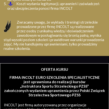
Koszt wydania legitymacji, uprawnień i zaświadczeń
oraz ubezpieczenia ponosi firma INCOLT
Zwracamy uwagę, że wykłady i treningi strzeleckie
prowadzone przez firmę INCOLT są realizowane
przez osoby z unikalną wiedzą i doświadczeniem
zawodowym w posługiwaniu się bronią palną, wynika
stąd wysoki poziom szkoleń i prawidłowe warunki prowadzenia
zajęć. My nie handlujemy uprawnieniami, tylko prowadzimy
realne szkolenia.
OFERTA KURSU
FIRMA INCOLT EURO SZKOLENIA SPECJALISTYCZNE
jest uprawniona do realizacji kursów
„Instruktora Sportu Strzeleckiego PZSS”
zakończonych wydaniem uprawnienia przez Polski Związek
Strzelectwa Sportowego PZSS
INCOLT jest firmą autoryzowaną przez organizacje