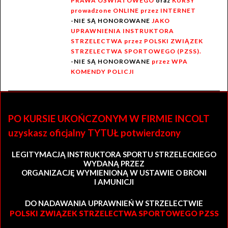
PRAWA OŚWIATOWEGO
oraz
KURSY
prowadzone ONLINE przez INTERNET
-NIE SĄ HONOROWANE
JAKO
UPRAWNIENIA INSTRUKTORA
STRZELECTWA przez POLSKI ZWIĄZEK
STRZELECTWA SPORTOWEGO (PZSS).
-NIE SĄ HONOROWANE
przez WPA
KOMENDY POLICJI
PO KURSIE UKOŃCZONYM W FIRMIE INCOLT
uzyskasz oficjalny TYTUŁ potwierdzony
LEGITYMACJĄ INSTRUKTORA SPORTU STRZELECKIEGO
WYDANĄ PRZEZ
ORGANIZACJĘ WYMIENIONĄ W USTAWIE O BRONI
I AMUNICJI
DO NADAWANIA UPRAWNIEŃ W STRZELECTWIE
POLSKI ZWIĄZEK STRZELECTWA SPORTOWEGO PZSS