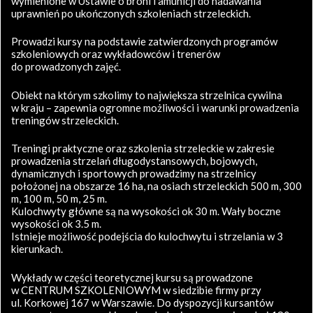
wymienione w Ustawie o broni i amunicji do nadawania
uprawnień po ukończonych szkoleniach strzeleckich.
Prowadzi kursy na podstawie zatwierdzonych programów
szkoleniowych oraz wykładowców i trenerów
do prowadzonych zajęć.
Obiekt na którym szkolimy to największa strzelnica cywilna
w kraju – zapewnia ogromne możliwości i warunki prowadzenia
treningów strzeleckich.
Treningi praktyczne oraz szkolenia strzeleckie w zakresie
prowadzenia strzelań długodystansowych, bojowych,
dynamicznych i sportowych prowadzimy na strzelnicy
położonej na obszarze 16 ha, na osiach strzeleckich 500 m, 300
m, 100 m, 50 m, 25 m.
Kulochwyty główne są na wysokości ok 30 m. Wały boczne
wysokości ok 3.5 m.
Istnieje możliwość podejścia do kulochwytu i strzelania w 3
kierunkach.
Wykłady w części teoretycznej kursu są prowadzone
w CENTRUM SZKOLENIOWYM w siedzibie firmy przy
ul. Korkowej 167 w Warszawie. Do dyspozycji kursantów