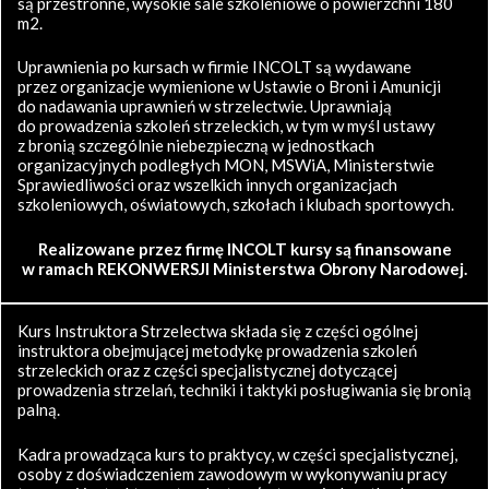
są przestronne, wysokie sale szkoleniowe o powierzchni 180
m2.
Uprawnienia po kursach w firmie INCOLT są wydawane
przez organizacje wymienione w Ustawie o Broni i Amunicji
do nadawania uprawnień w strzelectwie. Uprawniają
do prowadzenia szkoleń strzeleckich, w tym w myśl ustawy
z bronią szczególnie niebezpieczną w jednostkach
organizacyjnych podległych MON, MSWiA, Ministerstwie
Sprawiedliwości oraz wszelkich innych organizacjach
szkoleniowych, oświatowych, szkołach i klubach sportowych.
Realizowane przez firmę INCOLT kursy są finansowane
w ramach REKONWERSJI Ministerstwa Obrony Narodowej.
Kurs Instruktora Strzelectwa składa się z części ogólnej
instruktora obejmującej metodykę prowadzenia szkoleń
strzeleckich oraz z części specjalistycznej dotyczącej
prowadzenia strzelań, techniki i taktyki posługiwania się bronią
palną.
Kadra prowadząca kurs to praktycy, w części specjalistycznej,
osoby z doświadczeniem zawodowym w wykonywaniu pracy