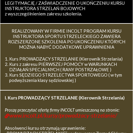
LEGITYMACJĘ / ZAŚWIADCZENIE O UKOŃCZENIU KURSU
INSTRUKTORA STRZELAŃ BOJOWYCH
z wyszczególnieniem zakresu szkolenia.
REALIZOWANY W FIRMIE INCOLT PROGRAM KURSU
INSTRUKTORA SPORTU STRZELECKIEGO ZAWIERA
ROZSZERZONE SZKOLENIA PO UKOŃCZENIU KTÓRYCH
MOŻNA NABYĆ DODATKOWE UPRAWNIENIA
Kurs PROWADZĄCY STRZELANIE (Kierownik Strzelania)
Kurs z zakresu PIERWSZEJ POMOCY w WARUNKACH
DZIAŁAŃ SPECJALNYCH ( RANY POSTRZAŁOWE )
Kurs SĘDZIEGO STRZELECTWA SPORTOWEGO ( w tym
podwyższenia klasy sędziowskiej )
I. Kurs
PROWADZĄCY STRZELANIE (Kierownik Strzelania)
Proszę przeczytać ofertę firmy INCOLT umieszczoną na stronie:
www.incolt.pl/kursy/prowadzacy-strzelanie/
Absolwenci kursu otrzymają uprawnienie: