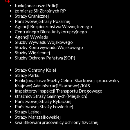
są:
funkcjonariusze Policji
żołnierze Sił Zbrojnych RP
Straży Granicznej
Państwowej Straży Pożarnej
Agencji Bezpieczeństwa Wewnętrznego
Centralnego Biura Antykorupcyjnego
Agencji Wywiadu
Służby Wywiadu Wojskowego
Służby Kontrwywiadu Wojskowego
Służby Więziennej
Służby Ochrony Państwa (SOP)
Straży Ochrony Kolei
Straży Parku
Funkcjonariusze Służby Celno- Skarbowej i pracownicy
Krajowej Administracji Skarbowej /KAS
inspektorzy Inspekcji Transportu Drogowego
strażnicy Straży Gminnych (Miejskich)
Państwowej Straży Rybackiej
Państwowej Straży Łowieckiej
Straży Leśnej
Straży Marszałkowskiej
kwalifikowani pracownicy ochrony fizycznej