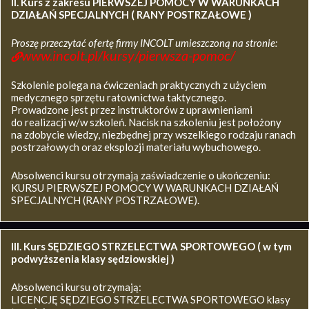
II. Kurs z zakresu
PIERWSZEJ POMOCY W WARUNKACH
DZIAŁAŃ SPECJALNYCH ( RANY POSTRZAŁOWE )
Proszę przeczytać ofertę firmy INCOLT umieszczoną na stronie:
www.incolt.pl/kursy/pierwsza-pomoc/
Szkolenie polega na ćwiczeniach praktycznych z użyciem
medycznego sprzętu ratownictwa taktycznego.
Prowadzone jest przez instruktorów z uprawnieniami
do realizacji w/w szkoleń. Nacisk na szkoleniu jest położony
na zdobycie wiedzy, niezbędnej przy wszelkiego rodzaju ranach
postrzałowych oraz eksplozji materiału wybuchowego.
Absolwenci kursu otrzymają zaświadczenie o ukończeniu:
KURSU PIERWSZEJ POMOCY W WARUNKACH DZIAŁAŃ
SPECJALNYCH (RANY POSTRZAŁOWE).
III. Kurs SĘDZIEGO STRZELECTWA SPORTOWEGO ( w tym
podwyższenia klasy sędziowskiej )
Absolwenci kursu otrzymają:
LICENCJĘ SĘDZIEGO STRZELECTWA SPORTOWEGO klasy