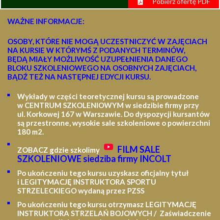
Pobierz ofertę PDF
WAŻNE INFORMACJE:
OSOBY, KTÓRE NIE MOGĄ UCZESTNICZYĆ W ZAJĘCIACH
NA KURSIE W KTÓRYMŚ Z PODANYCH TERMINÓW,
BĘDĄ MIAŁY MOŻLIWOŚĆ UZUPEŁNIENIA DANEGO
BLOKU SZKOLENIOWEGO NA OSOBNYCH ZAJĘCIACH,
BĄDŹ TEŻ NA NASTĘPNEJ EDYCJI KURSU.
Wykłady w części teoretycznej kursu są prowadzone
w CENTRUM SZKOLENIOWYM w siedzibie firmy przy
ul. Korkowej 167 w Warszawie. Do dyspozycji kursantów
są przestronne, wysokie sale szkoleniowe o powierzchni
180 m2.
FILM SALE
ZOBACZ gdzie szkolimy
SZKOLENIOWE siedziba firmy INCOLT
Po ukończeniu tego kursu uzyskasz oficjalny tytuł
i LEGITYMACJĘ
INSTRUKTORA SPORTU
STRZELECKIEGO wydaną przez PZSS
Po ukończeniu tego kursu otrzymasz LEGITYMACJĘ
INSTRUKTORA STRZELAŃ BOJOWYCH / Zaświadczenie