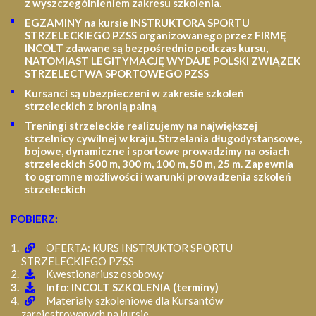
z wyszczególnieniem zakresu szkolenia
.
EGZAMINY na kursie INSTRUKTORA SPORTU
STRZELECKIEGO PZSS organizowanego przez FIRMĘ
INCOLT zdawane są bezpośrednio podczas kursu,
NATOMIAST LEGITYMACJĘ WYDAJE POLSKI ZWIĄZEK
STRZELECTWA SPORTOWEGO PZSS
Kursanci są ubezpieczeni w zakresie szkoleń
strzeleckich z bronią palną
Treningi strzeleckie realizujemy na największej
strzelnicy cywilnej w kraju. Strzelania długodystansowe,
bojowe, dynamiczne i sportowe prowadzimy na osiach
strzeleckich 500 m, 300 m, 100 m, 50 m, 25 m.
Zapewnia
to ogromne możliwości i warunki prowadzenia szkoleń
strzeleckich
POBIERZ:
OFERTA: KURS INSTRUKTOR SPORTU
STRZELECKIEGO PZSS
Kwestionariusz osobowy
Info: INCOLT SZKOLENIA (terminy)
Materiały szkoleniowe dla Kursantów
zarejestrowanych na kursie