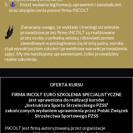
Koszt wydania legitymacji, uprawnień i zaświadczeń
oraz ubezpieczenia ponosi firma INCOLT
Zwracamy uwagę, że wykłady i treningi strzeleckie
prowadzone przez firmę INCOLT są realizowane
przez osoby z unikalną wiedzą i doświadczeniem
zawodowym w posługiwaniu się bronią palną, wynika
stąd wysoki poziom szkoleń i prawidłowe warunki prowadzenia
zajęć. My nie handlujemy uprawnieniami, tylko prowadzimy
realne szkolenia.
OFERTA KURSU
FIRMA INCOLT EURO SZKOLENIA SPECJALISTYCZNE
jest uprawniona do realizacji kursów
„Instruktora Sportu Strzeleckiego PZSS”
zakończonych wydaniem uprawnienia przez Polski Związek
Strzelectwa Sportowego PZSS
INCOLT jest firmą autoryzowaną przez organizacje