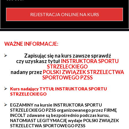
REJESTRACJA ONLINE NA KURS
WAŻNE INFORMACJE:
Zapisując się na kurs zawsze sprawdź
czy uzyskasz tytuł
INSTRUKTORA SPORTU
STRZELECKIEGO
nadany przez
POLSKI ZWIĄZEK STRZELECTWA
SPORTOWEGO PZSS
Kurs nadający TYTUŁ INSTRUKTORA SPORTU
STRZELECKIEGO
EGZAMINY na kursie INSTRUKTORA SPORTU
STRZELECKIEGO PZSS organizowanego przez FIRMĘ
INCOLT zdawane są bezpośrednio podczas kursu,
NATOMIAST LEGITYMACJĘ wydaje POLSKI ZWIĄZEK
STRZELECTWA SPORTOWEGO PZSS