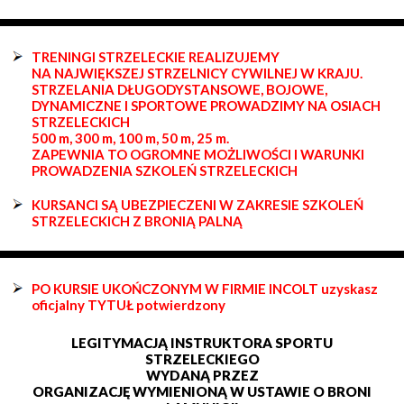
TRENINGI STRZELECKIE REALIZUJEMY
NA NAJWIĘKSZEJ STRZELNICY CYWILNEJ W KRAJU.
STRZELANIA DŁUGODYSTANSOWE, BOJOWE,
DYNAMICZNE I SPORTOWE PROWADZIMY NA OSIACH
STRZELECKICH
500 m, 300 m, 100 m, 50 m, 25 m.
ZAPEWNIA TO OGROMNE MOŻLIWOŚCI I WARUNKI
PROWADZENIA SZKOLEŃ STRZELECKICH
KURSANCI SĄ UBEZPIECZENI W ZAKRESIE SZKOLEŃ
STRZELECKICH Z BRONIĄ PALNĄ
PO KURSIE UKOŃCZONYM W FIRMIE INCOLT uzyskasz
oficjalny TYTUŁ potwierdzony
LEGITYMACJĄ INSTRUKTORA SPORTU
STRZELECKIEGO
WYDANĄ PRZEZ
ORGANIZACJĘ WYMIENIONĄ W USTAWIE O BRONI