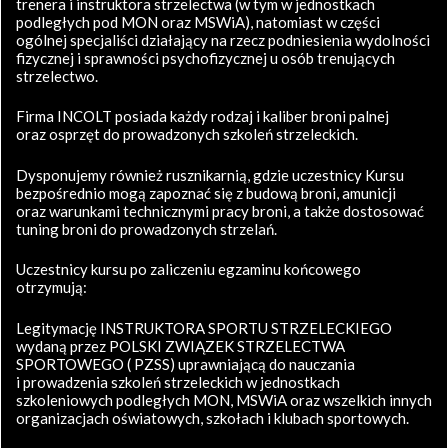
trenera i instruktora strzelectwa (w tym w jednostkach
podległych pod MON oraz MSWiA), natomiast w części
ogólnej specjaliści działający na rzecz podniesienia wydolności
fizycznej i sprawności psychofizycznej u osób trenujących
strzelectwo.
Firma INCOLT posiada każdy rodzaj i kaliber broni palnej
oraz osprzęt do prowadzonych szkoleń strzeleckich.
Dysponujemy również rusznikarnią, gdzie uczestnicy Kursu
bezpośrednio mogą zapoznać się z budową broni, amunicji
oraz warunkami technicznymi pracy broni, a także dostosować
tuning broni do prowadzonych strzelań.
Uczestnicy kursu po zaliczeniu egzaminu końcowego
otrzymują:
Legitymację INSTRUKTORA SPORTU STRZELECKIEGO
wydaną przez POLSKI ZWIĄZEK STRZELECTWA
SPORTOWEGO ( PZSS) uprawniającą do nauczania
i prowadzenia szkoleń strzeleckich w jednostkach
szkoleniowych podległych MON, MSWiA oraz wszelkich innych
organizacjach oświatowych, szkołach i klubach sportowych.