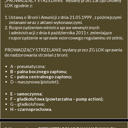
,,PROWADZĄCY STRZELANIE’’ wydany przez Zarząd Główny
LOK zgodnie z:
Ustawą o Broni i Amunicji z dnia 21.05.1999 , z późniejszymi
zmianami wraz z aktami wykonawczymi.
Rozporządzeniem ministra spraw wewnętrznych
i administracji z dnia 6 października 2011 r. zmieniające
rozporządzenie w sprawie wzorcowego regulaminu strzelnic.
PROWADZĄCY STRZELANIE wydany przez ZG LOK uprawnia
do nadzorowania strzelań z broni:
A – pneumatyczna;
B – palna bocznego zapłonu;
C – palna centralnego zapłonu;
D – maszynowa (pistolet);
E – samoczynna;
F – gładkolufowa (powtarzalna – pump action);
G – gładkolufowa;
H – czarnoprochowa.