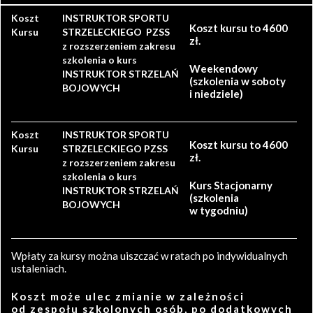
Koszt
INSTRUKTOR SPORTU
Koszt kursu to 4600
Kursu
STRZELECKIEGO PZSS
zł.
z rozszerzeniem zakresu
szkolenia o kurs
Weekendowy
INSTRUKTOR STRZELAŃ
(szkolenia w soboty
BOJOWYCH
i niedziele)
Koszt
INSTRUKTOR SPORTU
Koszt kursu to 4600
Kursu
STRZELECKIEGO PZSS
zł.
z rozszerzeniem zakresu
szkolenia o kurs
Kurs Stacjonarny
INSTRUKTOR STRZELAŃ
(szkolenia
BOJOWYCH
w tygodniu)
Wpłaty za kursy można uiszczać w ratach po indywidualnych
ustaleniach.
Koszt może ulec zmianie w zależności
od zespołu szkolonych osób, po dodatkowych