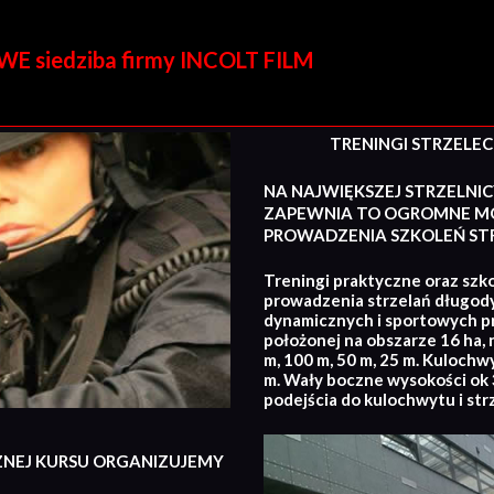
E siedziba firmy INCOLT FILM
TRENINGI STRZELECKI
NA NAJWIĘKSZEJ STRZELNIC
ZAPEWNIA TO OGROMNE MO
PROWADZENIA SZKOLEŃ STR
Treningi praktyczne oraz szko
prowadzenia strzelań długod
dynamicznych i sportowych p
położonej na obszarze 16 ha, 
m, 100 m, 50 m, 25 m. Kulochw
m. Wały boczne wysokości ok 3
podejścia do kulochwytu i str
ZNEJ KURSU ORGANIZUJEMY