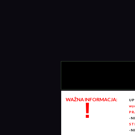
WAŻNA INFORMACJA:
UP
!
wy
PR
-N
ST
-N