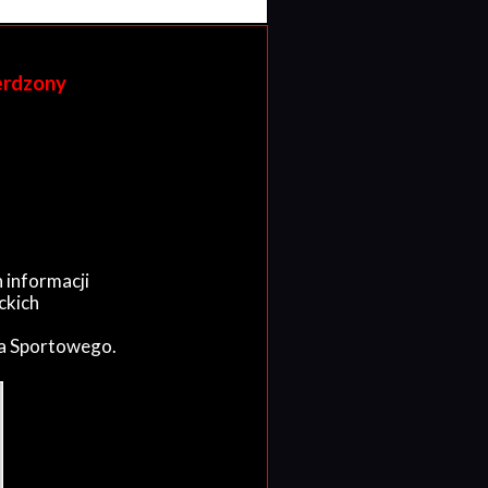
erdzony
 informacji
ckich
wa Sportowego.