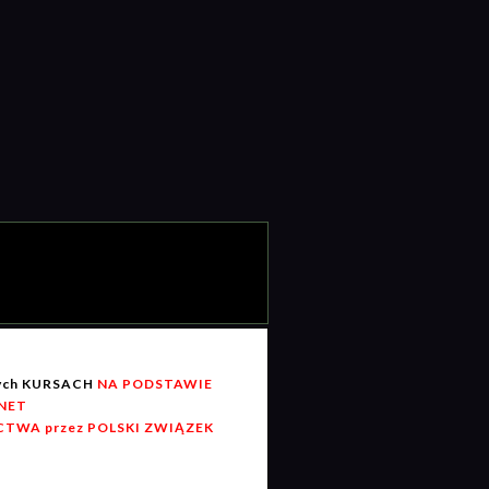
wych KURSACH
NA PODSTAWIE
RNET
TWA przez POLSKI ZWIĄZEK