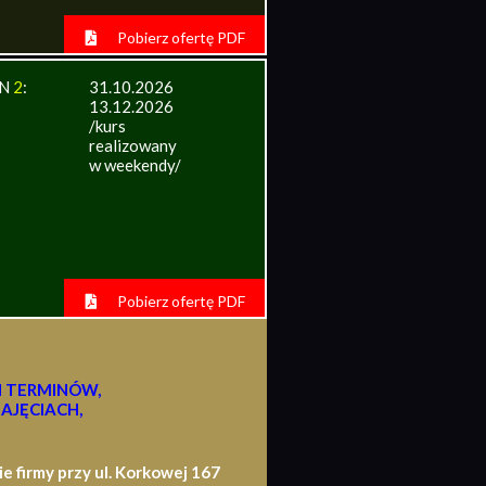
Pobierz ofertę PDF
IN
2
:
31.10.2026
13.12.2026
/kurs
realizowany
w weekendy/
Pobierz ofertę PDF
H TERMINÓW,
AJĘCIACH,
firmy przy ul. Korkowej 167