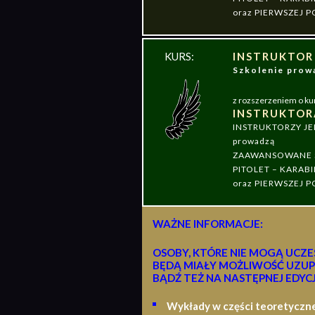
oraz PIERWSZEJ
KURS:
INSTRUKTOR
Szkolenie pr
z rozszerzeniem o ku
INSTRUKTOR
INSTRUKTORZY J
prowadzą
ZAAWANSOWANE S
PITOLET – KARABI
oraz PIERWSZEJ
WAŻNE INFORMACJE:
OSOBY, KTÓRE NIE MOGĄ UCZE
BĘDĄ MIAŁY MOŻLIWOŚĆ UZUP
BĄDŹ TEŻ NA NASTĘPNEJ EDYCJ
Wykłady w części teoretyczn