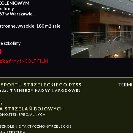
KOLENIOWYM
e firmy
167 w Warszawie.
stronne, wysokie, 180 m2 sale
e szkolimy
iba firmy INCOLT FILM
 SPORTU STRZELECKIEGO PZSS
TERM
owadzą TRENERZY KADRY NARODOWEJ
rs
A STRZELAŃ BOJOWYCH
EDNOSTEK SPECJALNYCH
ZKOLENIE TAKTYCZNO-STRZELECKIE
N – STRZELBA