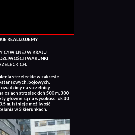
E REALIZUJEMY
Y CYWILNEJ W KRAJU
ŻLIWOŚCI I WARUNKI
ZELECKICH.
lenia strzeleckie w zakresie
ystansowych, bojowych,
rowadzimy na strzelnicy
na osiach strzeleckich 500 m, 300
yty główne są na wysokości ok 30
.5 m. Istnieje możliwość
zelania w 3 kierunkach.