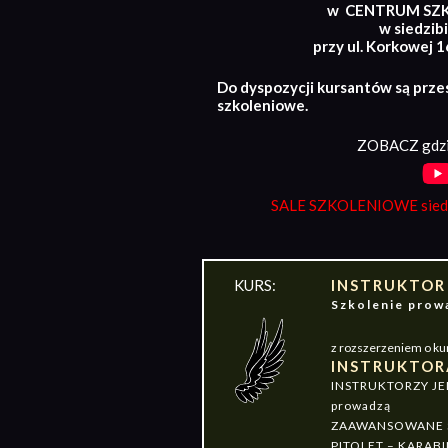
w CENTRUM SZ
w siedzibi
przy ul. Korkowej 
Do dyspozycji kursantów są prze
szkoleniowe.
ZOBACZ gdzi
SALE SZKOLENIOWE siedz
KURS:
INSTRUKTOR
Szkolenie pr
z rozszerzeniem o ku
INSTRUKTOR
INSTRUKTORZY J
prowadzą
ZAAWANSOWANE S
PITOLET – KARABI