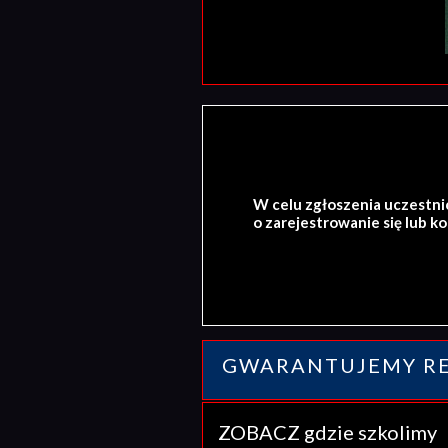
W celu zgłoszenia uczestni
o zarejestrowanie się lub k
GWARANTUJEMY RE
ZOBACZ gdzie szkolim