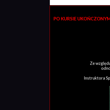
PO KURSIE UKOŃCZONYM W 
Ze względu
odno
Instruktora S