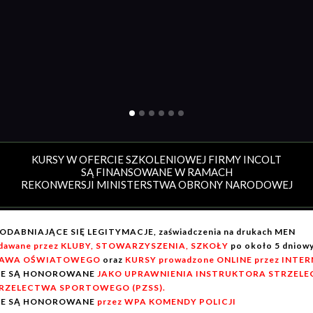
KURSY W OFERCIE SZKOLENIOWEJ FIRMY INCOLT
SĄ FINANSOWANE W RAMACH
REKONWERSJI MINISTERSTWA OBRONY NARODOWEJ
ODABNIAJĄCE SIĘ LEGITYMACJE, zaświadczenia na drukach MEN
dawane przez KLUBY, STOWARZYSZENIA, SZKOŁY
po około 5 dnio
AWA OŚWIATOWEGO
oraz
KURSY prowadzone ONLINE przez INTE
IE SĄ HONOROWANE
JAKO UPRAWNIENIA INSTRUKTORA STRZELEC
RZELECTWA SPORTOWEGO (PZSS).
IE SĄ HONOROWANE
przez WPA KOMENDY POLICJI