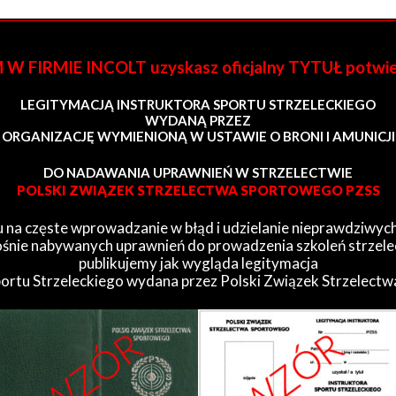
FIRMIE INCOLT uzyskasz oficjalny TYTUŁ potwi
LEGITYMACJĄ INSTRUKTORA SPORTU STRZELECKIEGO
WYDANĄ PRZEZ
ORGANIZACJĘ WYMIENIONĄ W USTAWIE O BRONI I AMUNICJI
DO NADAWANIA UPRAWNIEŃ W STRZELECTWIE
POLSKI ZWIĄZEK STRZELECTWA SPORTOWEGO PZSS
 na częste wprowadzanie w błąd i udzielanie nieprawdziwych
śnie nabywanych uprawnień do prowadzenia szkoleń strzele
publikujemy jak wygląda legitymacja
portu Strzeleckiego wydana przez Polski Związek Strzelect