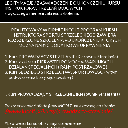
LEGITYMACJĘ / ZAŚWIADCZENIE O UKOŃCZENIU KURSU
INSTRUKTORA STRZELAŃ BOJOWYCH
z wyszczególnieniem zakresu szkolenia.
REALIZOWANY W FIRMIE INCOLT PROGRAM KURSU
INSTRUKTORA SPORTU STRZELECKIEGO ZAWIERA
ROZSZERZONE SZKOLENIA PO UKOŃCZENIU KTÓRYCH
MOŻNA NABYĆ DODATKOWE UPRAWNIENIA
Kurs PROWADZĄCY STRZELANIE (Kierownik Strzelania)
Kurs z zakresu PIERWSZEJ POMOCY w WARUNKACH
DZIAŁAŃ SPECJALNYCH ( RANY POSTRZAŁOWE )
Kurs SĘDZIEGO STRZELECTWA SPORTOWEGO ( w tym
podwyższenia klasy sędziowskiej )
I. Kurs
PROWADZĄCY STRZELANIE (Kierownik Strzelania)
Proszę przeczytać ofertę firmy INCOLT umieszczoną na stronie:
www.incolt.pl/kursy/prowadzacy-strzelanie/
Absolwenci kursu otrzymają uprawnienie: