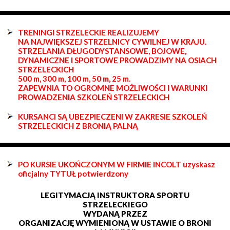
TRENINGI STRZELECKIE REALIZUJEMY
NA NAJWIĘKSZEJ STRZELNICY CYWILNEJ W KRAJU.
STRZELANIA DŁUGODYSTANSOWE, BOJOWE,
DYNAMICZNE I SPORTOWE PROWADZIMY NA OSIACH
STRZELECKICH
500 m, 300 m, 100 m, 50 m, 25 m.
ZAPEWNIA TO OGROMNE MOŻLIWOŚCI I WARUNKI
PROWADZENIA SZKOLEŃ STRZELECKICH
KURSANCI SĄ UBEZPIECZENI W ZAKRESIE SZKOLEŃ
STRZELECKICH Z BRONIĄ PALNĄ
PO KURSIE UKOŃCZONYM W FIRMIE INCOLT uzyskasz
oficjalny TYTUŁ potwierdzony
LEGITYMACJĄ INSTRUKTORA SPORTU
STRZELECKIEGO
WYDANĄ PRZEZ
ORGANIZACJĘ WYMIENIONĄ W USTAWIE O BRONI