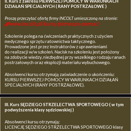
II. Kurs z zakresu
PIERWSZEJ POMOCY W WARUNKACH
DZIAŁAŃ SPECJALNYCH ( RANY POSTRZAŁOWE )
Proszę przeczytać ofertę firmy INCOLT umieszczoną na stronie:
www.incolt.pl/kursy/pierwsza-pomoc/
Szkolenie polega na ćwiczeniach praktycznych z użyciem
medycznego sprzętu ratownictwa taktycznego.
Prowadzone jest przez instruktorów z uprawnieniami
do realizacji w/w szkoleń. Nacisk na szkoleniu jest położony
na zdobycie wiedzy, niezbędnej przy wszelkiego rodzaju ranach
postrzałowych oraz eksplozji materiału wybuchowego.
Absolwenci kursu otrzymają zaświadczenie o ukończeniu:
KURSU PIERWSZEJ POMOCY W WARUNKACH DZIAŁAŃ
SPECJALNYCH (RANY POSTRZAŁOWE).
III. Kurs SĘDZIEGO STRZELECTWA SPORTOWEGO ( w tym
podwyższenia klasy sędziowskiej )
Absolwenci kursu otrzymają:
LICENCJĘ SĘDZIEGO STRZELECTWA SPORTOWEGO klasy