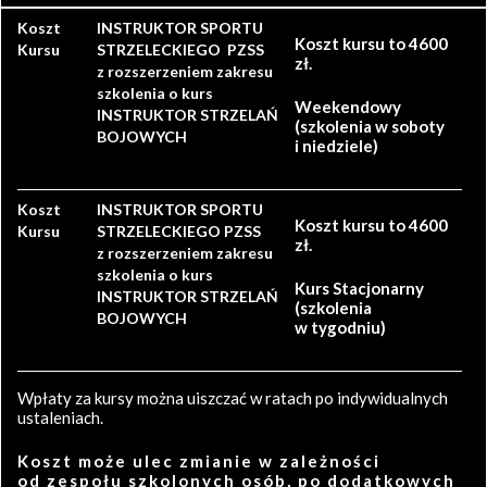
Koszt
INSTRUKTOR SPORTU
Koszt kursu to 4600
Kursu
STRZELECKIEGO PZSS
zł.
z rozszerzeniem zakresu
szkolenia o kurs
Weekendowy
INSTRUKTOR STRZELAŃ
(szkolenia w soboty
BOJOWYCH
i niedziele)
Koszt
INSTRUKTOR SPORTU
Koszt kursu to 4600
Kursu
STRZELECKIEGO PZSS
zł.
z rozszerzeniem zakresu
szkolenia o kurs
Kurs Stacjonarny
INSTRUKTOR STRZELAŃ
(szkolenia
BOJOWYCH
w tygodniu)
Wpłaty za kursy można uiszczać w ratach po indywidualnych
ustaleniach.
Koszt może ulec zmianie w zależności
od zespołu szkolonych osób, po dodatkowych