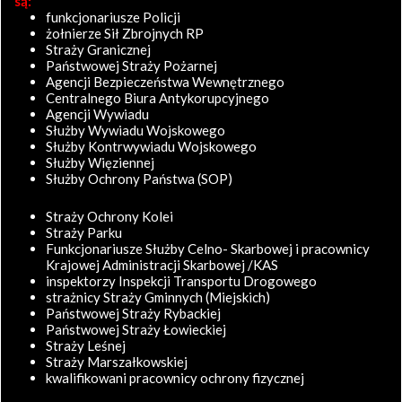
są:
funkcjonariusze Policji
żołnierze Sił Zbrojnych RP
Straży Granicznej
Państwowej Straży Pożarnej
Agencji Bezpieczeństwa Wewnętrznego
Centralnego Biura Antykorupcyjnego
Agencji Wywiadu
Służby Wywiadu Wojskowego
Służby Kontrwywiadu Wojskowego
Służby Więziennej
Służby Ochrony Państwa (SOP)
Straży Ochrony Kolei
Straży Parku
Funkcjonariusze Służby Celno- Skarbowej i pracownicy
Krajowej Administracji Skarbowej /KAS
inspektorzy Inspekcji Transportu Drogowego
strażnicy Straży Gminnych (Miejskich)
Państwowej Straży Rybackiej
Państwowej Straży Łowieckiej
Straży Leśnej
Straży Marszałkowskiej
kwalifikowani pracownicy ochrony fizycznej