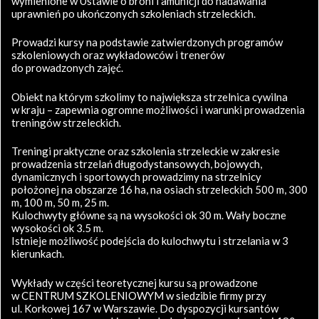
wymienione w Ustawie o broni i amunicji do nadawania
uprawnień po ukończonych szkoleniach strzeleckich.
Prowadzi kursy na podstawie zatwierdzonych programów
szkoleniowych oraz wykładowców i trenerów
do prowadzonych zajęć.
Obiekt na którym szkolimy to największa strzelnica cywilna
w kraju – zapewnia ogromne możliwości i warunki prowadzenia
treningów strzeleckich.
Treningi praktyczne oraz szkolenia strzeleckie w zakresie
prowadzenia strzelań długodystansowych, bojowych,
dynamicznych i sportowych prowadzimy na strzelnicy
położonej na obszarze 16 ha, na osiach strzeleckich 500 m, 300
m, 100 m, 50 m, 25 m.
Kulochwyty główne są na wysokości ok 30 m. Wały boczne
wysokości ok 3.5 m.
Istnieje możliwość podejścia do kulochwytu i strzelania w 3
kierunkach.
Wykłady w części teoretycznej kursu są prowadzone
w CENTRUM SZKOLENIOWYM w siedzibie firmy przy
ul. Korkowej 167 w Warszawie. Do dyspozycji kursantów