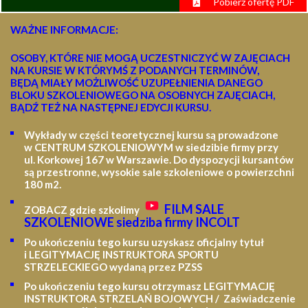
Pobierz ofertę PDF
WAŻNE INFORMACJE:
OSOBY, KTÓRE NIE MOGĄ UCZESTNICZYĆ W ZAJĘCIACH
NA KURSIE W KTÓRYMŚ Z PODANYCH TERMINÓW,
BĘDĄ MIAŁY MOŻLIWOŚĆ UZUPEŁNIENIA DANEGO
BLOKU SZKOLENIOWEGO NA OSOBNYCH ZAJĘCIACH,
BĄDŹ TEŻ NA NASTĘPNEJ EDYCJI KURSU.
Wykłady w części teoretycznej kursu są prowadzone
w CENTRUM SZKOLENIOWYM w siedzibie firmy przy
ul. Korkowej 167 w Warszawie. Do dyspozycji kursantów
są przestronne, wysokie sale szkoleniowe o powierzchni
180 m2.
FILM SALE
ZOBACZ gdzie szkolimy
SZKOLENIOWE siedziba firmy INCOLT
Po ukończeniu tego kursu uzyskasz oficjalny tytuł
i LEGITYMACJĘ
INSTRUKTORA SPORTU
STRZELECKIEGO wydaną przez PZSS
Po ukończeniu tego kursu otrzymasz LEGITYMACJĘ
INSTRUKTORA STRZELAŃ BOJOWYCH / Zaświadczenie