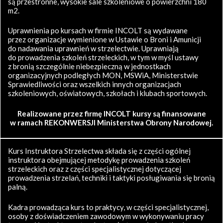
są przestronne, wysokie sale szkoleniowe o powierzchni 180
m2.
Uprawnienia po kursach w firmie INCOLT są wydawane
przez organizacje wymienione w Ustawie o Broni i Amunicji
do nadawania uprawnień w strzelectwie. Uprawniają
do prowadzenia szkoleń strzeleckich, w tym w myśl ustawy
z bronią szczególnie niebezpieczną w jednostkach
organizacyjnych podległych MON, MSWiA, Ministerstwie
Sprawiedliwości oraz wszelkich innych organizacjach
szkoleniowych, oświatowych, szkołach i klubach sportowych.
Realizowane przez firmę INCOLT kursy są finansowane
w ramach REKONWERSJI Ministerstwa Obrony Narodowej.
Kurs Instruktora Strzelectwa składa się z części ogólnej
instruktora obejmującej metodykę prowadzenia szkoleń
strzeleckich oraz z części specjalistycznej dotyczącej
prowadzenia strzelań, techniki i taktyki posługiwania się bronią
palną.
Kadra prowadząca kurs to praktycy, w części specjalistycznej,
osoby z doświadczeniem zawodowym w wykonywaniu pracy