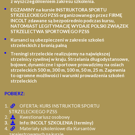
z wyszczególnieniem zakresu szkolenia
.
EGZAMINY na kursie INSTRUKTORA SPORTU
STRZELECKIEGO PZSS organizowanego przez FIRMĘ
INCOLT zdawane są bezpośrednio podczas kursu,
NATOMIAST LEGITYMACJĘ WYDAJE POLSKI ZWIĄZEK
STRZELECTWA SPORTOWEGO PZSS
Kursanci są ubezpieczeni w zakresie szkoleń
strzeleckich z bronią palną
Treningi strzeleckie realizujemy na największej
strzelnicy cywilnej w kraju. Strzelania długodystansowe,
bojowe, dynamiczne i sportowe prowadzimy na osiach
strzeleckich 500 m, 300 m, 100 m, 50 m, 25 m.
Zapewnia
to ogromne możliwości i warunki prowadzenia szkoleń
strzeleckich
POBIERZ:
OFERTA: KURS INSTRUKTOR SPORTU
STRZELECKIEGO PZSS
Kwestionariusz osobowy
Info: INCOLT SZKOLENIA (terminy)
Materiały szkoleniowe dla Kursantów
zarejestrowanych na kursie