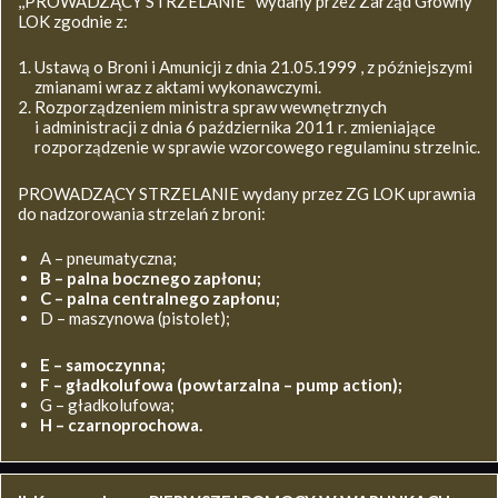
,,PROWADZĄCY STRZELANIE’’ wydany przez Zarząd Główny
LOK zgodnie z:
Ustawą o Broni i Amunicji z dnia 21.05.1999 , z późniejszymi
zmianami wraz z aktami wykonawczymi.
Rozporządzeniem ministra spraw wewnętrznych
i administracji z dnia 6 października 2011 r. zmieniające
rozporządzenie w sprawie wzorcowego regulaminu strzelnic.
PROWADZĄCY STRZELANIE wydany przez ZG LOK uprawnia
do nadzorowania strzelań z broni:
A – pneumatyczna;
B – palna bocznego zapłonu;
C – palna centralnego zapłonu;
D – maszynowa (pistolet);
E – samoczynna;
F – gładkolufowa (powtarzalna – pump action);
G – gładkolufowa;
H – czarnoprochowa.