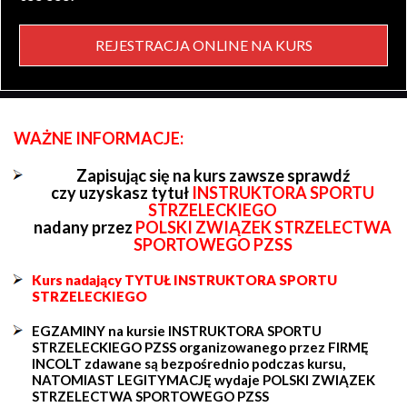
REJESTRACJA ONLINE NA KURS
WAŻNE INFORMACJE:
Zapisując się na kurs zawsze sprawdź
czy uzyskasz tytuł
INSTRUKTORA SPORTU
STRZELECKIEGO
nadany przez
POLSKI ZWIĄZEK STRZELECTWA
SPORTOWEGO PZSS
Kurs nadający TYTUŁ INSTRUKTORA SPORTU
STRZELECKIEGO
EGZAMINY na kursie INSTRUKTORA SPORTU
STRZELECKIEGO PZSS organizowanego przez FIRMĘ
INCOLT zdawane są bezpośrednio podczas kursu,
NATOMIAST LEGITYMACJĘ wydaje POLSKI ZWIĄZEK
STRZELECTWA SPORTOWEGO PZSS