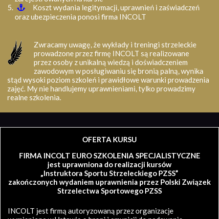
Koszt wydania legitymacji, uprawnień i zaświadczeń
oraz ubezpieczenia ponosi firma INCOLT
Zwracamy uwagę, że wykłady i treningi strzeleckie
prowadzone przez firmę INCOLT są realizowane
przez osoby z unikalną wiedzą i doświadczeniem
zawodowym w posługiwaniu się bronią palną, wynika
stąd wysoki poziom szkoleń i prawidłowe warunki prowadzenia
zajęć. My nie handlujemy uprawnieniami, tylko prowadzimy
realne szkolenia.
OFERTA KURSU
FIRMA INCOLT EURO SZKOLENIA SPECJALISTYCZNE
jest uprawniona do realizacji kursów
„Instruktora Sportu Strzeleckiego PZSS”
zakończonych wydaniem uprawnienia przez Polski Związek
Strzelectwa Sportowego PZSS
INCOLT jest firmą autoryzowaną przez organizacje