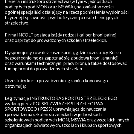
trenera i instruktora strzelectwa (w tym w jednostkach
podległych pod MON oraz MSWiA), natomiast w części
ogólnej specjaliści działający na rzecz podniesienia wydolności
fizycznej i sprawności psychofizycznej u osób trenujących
strzelectwo.
Firma INCOLT posiada każdy rodzaj i kaliber broni palnej
oraz osprzęt do prowadzonych szkoleń strzeleckich.
Dysponujemy również rusznikarnią, gdzie uczestnicy Kursu
bezpośrednio mogą zapoznać się z budową broni, amunicji
oraz warunkami technicznymi pracy broni, a także dostosować
tuning broni do prowadzonych strzelań.
Uczestnicy kursu po zaliczeniu egzaminu końcowego
otrzymują:
Legitymację INSTRUKTORA SPORTU STRZELECKIEGO
wydaną przez POLSKI ZWIĄZEK STRZELECTWA
SPORTOWEGO ( PZSS) uprawniającą do nauczania
i prowadzenia szkoleń strzeleckich w jednostkach
szkoleniowych podległych MON, MSWiA oraz wszelkich innych
organizacjach oświatowych, szkołach i klubach sportowych.