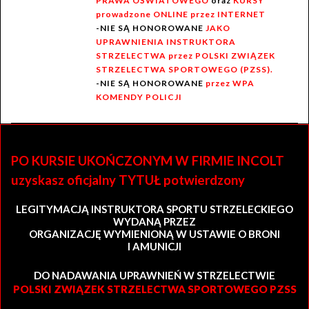
PRAWA OŚWIATOWEGO
oraz
KURSY
prowadzone ONLINE przez INTERNET
-NIE SĄ HONOROWANE
JAKO
UPRAWNIENIA INSTRUKTORA
STRZELECTWA przez POLSKI ZWIĄZEK
STRZELECTWA SPORTOWEGO (PZSS).
-NIE SĄ HONOROWANE
przez WPA
KOMENDY POLICJI
PO KURSIE UKOŃCZONYM W FIRMIE INCOLT
uzyskasz oficjalny TYTUŁ potwierdzony
LEGITYMACJĄ INSTRUKTORA SPORTU STRZELECKIEGO
WYDANĄ PRZEZ
ORGANIZACJĘ WYMIENIONĄ W USTAWIE O BRONI
I AMUNICJI
DO NADAWANIA UPRAWNIEŃ W STRZELECTWIE
POLSKI ZWIĄZEK STRZELECTWA SPORTOWEGO PZSS