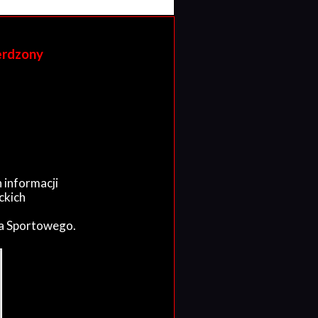
erdzony
 informacji
ckich
wa Sportowego.