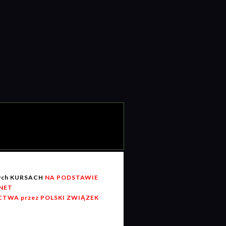
wych KURSACH
NA PODSTAWIE
RNET
TWA przez POLSKI ZWIĄZEK