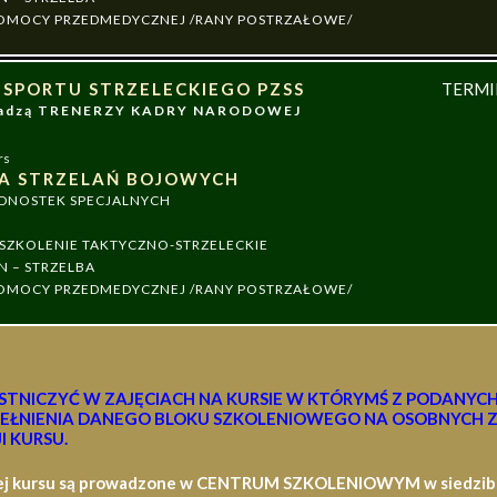
 POMOCY PRZEDMEDYCZNEJ /RANY POSTRZAŁOWE/
 SPORTU STRZELECKIEGO PZSS
TERM
owadzą TRENERZY KADRY NARODOWEJ
rs
A STRZELAŃ BOJOWYCH
EDNOSTEK SPECJALNYCH
ZKOLENIE TAKTYCZNO-STRZELECKIE
N – STRZELBA
 POMOCY PRZEDMEDYCZNEJ /RANY POSTRZAŁOWE/
STNICZYĆ W ZAJĘCIACH NA KURSIE W KTÓRYMŚ Z PODANYC
EŁNIENIA DANEGO BLOKU SZKOLENIOWEGO NA OSOBNYCH Z
I KURSU.
ej kursu są prowadzone w CENTRUM SZKOLENIOWYM w siedzibie 