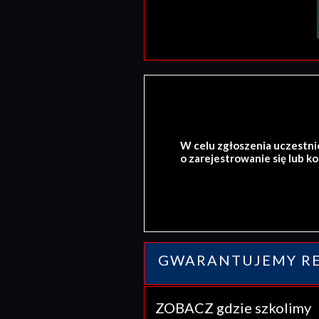
W celu zgłoszenia uczestni
o zarejestrowanie się lub k
GWARANTUJEMY RE
ZOBACZ gdzie szkolim