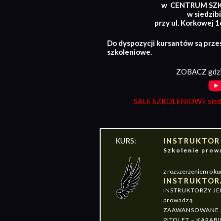
w CENTRUM SZ
w siedzibi
przy ul. Korkowej 
Do dyspozycji kursantów są prze
szkoleniowe.
ZOBACZ gdzi
SALE SZKOLENIOWE siedz
KURS:
INSTRUKTOR
Szkolenie pr
z rozszerzeniem o ku
INSTRUKTOR
INSTRUKTORZY J
prowadzą
ZAAWANSOWANE S
PITOLET – KARABI