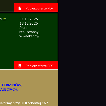
Pobierz ofertę PDF
IN
2
:
31.10.2026
13.12.2026
/kurs
realizowany
w weekendy/
Pobierz ofertę PDF
H TERMINÓW,
AJĘCIACH,
firmy przy ul. Korkowej 167