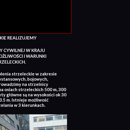
E REALIZUJEMY
Y CYWILNEJ W KRAJU
ŻLIWOŚCI I WARUNKI
ZELECKICH.
lenia strzeleckie w zakresie
ystansowych, bojowych,
rowadzimy na strzelnicy
na osiach strzeleckich 500 m, 300
yty główne są na wysokości ok 30
.5 m. Istnieje możliwość
zelania w 3 kierunkach.