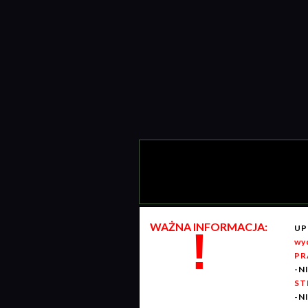
WAŻNA INFORMACJA:
UP
!
wy
PR
-N
ST
-N