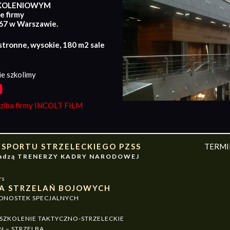
KOLENIOWYM
e firmy
167 w Warszawie.
stronne, wysokie, 180 m2 sale
e szkolimy
iba firmy INCOLT FILM
 SPORTU STRZELECKIEGO PZSS
TERM
owadzą TRENERZY KADRY NARODOWEJ
rs
A STRZELAŃ BOJOWYCH
EDNOSTEK SPECJALNYCH
ZKOLENIE TAKTYCZNO-STRZELECKIE
N – STRZELBA