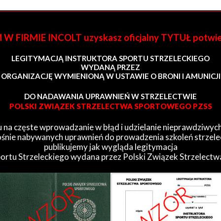
FIRMIE INCOLT uzyskasz oficjalny TYTUŁ potwi
LEGITYMACJĄ INSTRUKTORA SPORTU STRZELECKIEGO
WYDANĄ PRZEZ
ORGANIZACJĘ WYMIENIONĄ W USTAWIE O BRONI I AMUNICJI
DO NADAWANIA UPRAWNIEŃ W STRZELECTWIE
POLSKI ZWIĄZEK STRZELECTWA SPORTOWEGO PZSS
 na częste wprowadzanie w błąd i udzielanie nieprawdziwych
śnie nabywanych uprawnień do prowadzenia szkoleń strzele
publikujemy jak wygląda legitymacja
portu Strzeleckiego wydana przez Polski Związek Strzelect