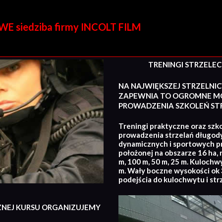
E siedziba firmy INCOLT FILM
TRENINGI STRZELECKI
NA NAJWIĘKSZEJ STRZELNIC
ZAPEWNIA TO OGROMNE MO
PROWADZENIA SZKOLEŃ STR
Treningi praktyczne oraz szko
prowadzenia strzelań długod
dynamicznych i sportowych p
położonej na obszarze 16 ha, 
m, 100 m, 50 m, 25 m. Kulochw
m. Wały boczne wysokości ok 3
podejścia do kulochwytu i str
ZNEJ KURSU ORGANIZUJEMY