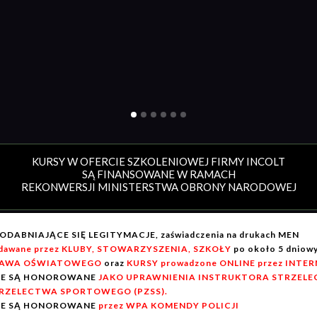
KURSY W OFERCIE SZKOLENIOWEJ FIRMY INCOLT
SĄ FINANSOWANE W RAMACH
REKONWERSJI MINISTERSTWA OBRONY NARODOWEJ
ODABNIAJĄCE SIĘ LEGITYMACJE, zaświadczenia na drukach MEN
dawane przez KLUBY, STOWARZYSZENIA, SZKOŁY
po około 5 dnio
AWA OŚWIATOWEGO
oraz
KURSY prowadzone ONLINE przez INTE
IE SĄ HONOROWANE
JAKO UPRAWNIENIA INSTRUKTORA STRZELEC
RZELECTWA SPORTOWEGO (PZSS).
IE SĄ HONOROWANE
przez WPA KOMENDY POLICJI