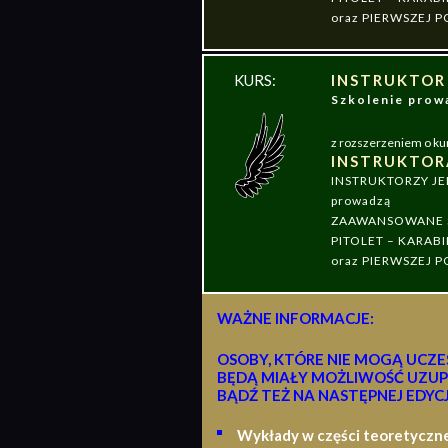
oraz PIERWSZEJ
KURS:
INSTRUKTOR
Szkolenie pr
z rozszerzeniem o ku
INSTRUKTOR
INSTRUKTORZY J
prowadzą
ZAAWANSOWANE S
PITOLET – KARABI
oraz PIERWSZEJ
WAŻNE INFORMACJE:
OSOBY, KTÓRE NIE MOGĄ UCZE
BĘDĄ MIAŁY MOŻLIWOŚĆ UZUP
BĄDŹ TEŻ NA NASTĘPNEJ EDYCJ
Wykłady w części teoretyczn