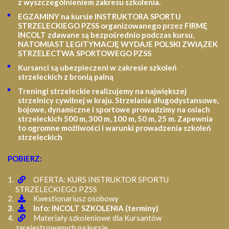
z wyszczególnieniem zakresu szkolenia
.
EGZAMINY na kursie INSTRUKTORA SPORTU
STRZELECKIEGO PZSS organizowanego przez FIRMĘ
INCOLT zdawane są bezpośrednio podczas kursu,
NATOMIAST LEGITYMACJĘ WYDAJE POLSKI ZWIĄZEK
STRZELECTWA SPORTOWEGO PZSS
Kursanci są ubezpieczeni w zakresie szkoleń
strzeleckich z bronią palną
Treningi strzeleckie realizujemy na największej
strzelnicy cywilnej w kraju. Strzelania długodystansowe,
bojowe, dynamiczne i sportowe prowadzimy na osiach
strzeleckich 500 m, 300 m, 100 m, 50 m, 25 m.
Zapewnia
to ogromne możliwości i warunki prowadzenia szkoleń
strzeleckich
POBIERZ:
OFERTA: KURS INSTRUKTOR SPORTU
STRZELECKIEGO PZSS
Kwestionariusz osobowy
Info: INCOLT SZKOLENIA (terminy)
Materiały szkoleniowe dla Kursantów
zarejestrowanych na kursie