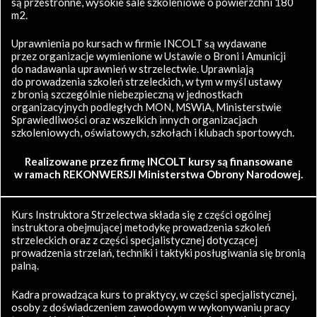
są przestronne, wysokie sale szkoleniowe o powierzchni 180
m2.
Uprawnienia po kursach w firmie INCOLT są wydawane
przez organizacje wymienione w Ustawie o Broni i Amunicji
do nadawania uprawnień w strzelectwie. Uprawniają
do prowadzenia szkoleń strzeleckich, w tym w myśl ustawy
z bronią szczególnie niebezpieczną w jednostkach
organizacyjnych podległych MON, MSWiA, Ministerstwie
Sprawiedliwości oraz wszelkich innych organizacjach
szkoleniowych, oświatowych, szkołach i klubach sportowych.
Realizowane przez firmę INCOLT kursy są finansowane
w ramach REKONWERSJI Ministerstwa Obrony Narodowej.
Kurs Instruktora Strzelectwa składa się z części ogólnej
instruktora obejmującej metodykę prowadzenia szkoleń
strzeleckich oraz z części specjalistycznej dotyczącej
prowadzenia strzelań, techniki i taktyki posługiwania się bronią
palną.
Kadra prowadząca kurs to praktycy, w części specjalistycznej,
osoby z doświadczeniem zawodowym w wykonywaniu pracy