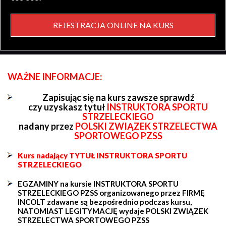
REJESTRACJA ONLINE NA KURS
WAŻNE INFORMACJE:
Zapisując się na kurs zawsze sprawdź
czy uzyskasz tytuł
INSTRUKTORA SPORTU
STRZELECKIEGO
nadany przez
POLSKI ZWIĄZEK STRZELECTWA
SPORTOWEGO PZSS
Kurs nadający TYTUŁ INSTRUKTORA SPORTU
STRZELECKIEGO
EGZAMINY na kursie INSTRUKTORA SPORTU
STRZELECKIEGO PZSS organizowanego przez FIRMĘ
INCOLT zdawane są bezpośrednio podczas kursu,
NATOMIAST LEGITYMACJĘ wydaje POLSKI ZWIĄZEK
STRZELECTWA SPORTOWEGO PZSS