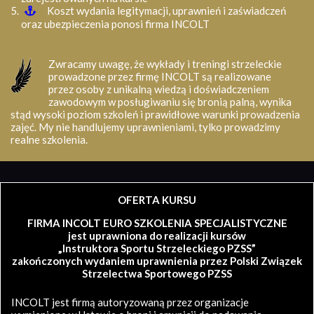
Koszt wydania legitymacji, uprawnień i zaświadczeń
oraz ubezpieczenia ponosi firma INCOLT
Zwracamy uwagę, że wykłady i treningi strzeleckie
prowadzone przez firmę INCOLT są realizowane
przez osoby z unikalną wiedzą i doświadczeniem
zawodowym w posługiwaniu się bronią palną, wynika
stąd wysoki poziom szkoleń i prawidłowe warunki prowadzenia
zajęć. My nie handlujemy uprawnieniami, tylko prowadzimy
realne szkolenia.
OFERTA KURSU
FIRMA INCOLT EURO SZKOLENIA SPECJALISTYCZNE
jest uprawniona do realizacji kursów
„Instruktora Sportu Strzeleckiego PZSS”
zakończonych wydaniem uprawnienia przez Polski Związek
Strzelectwa Sportowego PZSS
INCOLT jest firmą autoryzowaną przez organizacje