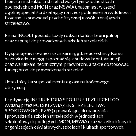
trenera i instruktora strzelectwa (w tym w jednostkach
podległych pod MON oraz MSWiA), natomiast w części
ogólnej specjaliści działający na rzecz podniesienia wydolności
fizycznej i sprawności psychofizycznej u osób trenujących
strzelectwo.
Firma INCOLT posiada każdy rodzaj i kaliber broni palnej
oraz osprzęt do prowadzonych szkoleń strzeleckich.
Dysponujemy również rusznikarnią, gdzie uczestnicy Kursu
bezpośrednio mogą zapoznać się z budową broni, amunicji
oraz warunkami technicznymi pracy broni, a także dostosować
tuning broni do prowadzonych strzelań.
Uczestnicy kursu po zaliczeniu egzaminu końcowego
otrzymują:
Legitymację INSTRUKTORA SPORTU STRZELECKIEGO
wydaną przez POLSKI ZWIĄZEK STRZELECTWA
SPORTOWEGO ( PZSS) uprawniającą do nauczania
i prowadzenia szkoleń strzeleckich w jednostkach
szkoleniowych podległych MON, MSWiA oraz wszelkich innych
organizacjach oświatowych, szkołach i klubach sportowych.