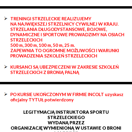
TRENINGI STRZELECKIE REALIZUJEMY
NA NAJWIĘKSZEJ STRZELNICY CYWILNEJ W KRAJU.
STRZELANIA DŁUGODYSTANSOWE, BOJOWE,
DYNAMICZNE I SPORTOWE PROWADZIMY NA OSIACH
STRZELECKICH
500 m, 300 m, 100 m, 50 m, 25 m.
ZAPEWNIA TO OGROMNE MOŻLIWOŚCI I WARUNKI
PROWADZENIA SZKOLEŃ STRZELECKICH
KURSANCI SĄ UBEZPIECZENI W ZAKRESIE SZKOLEŃ
STRZELECKICH Z BRONIĄ PALNĄ
PO KURSIE UKOŃCZONYM W FIRMIE INCOLT uzyskasz
oficjalny TYTUŁ potwierdzony
LEGITYMACJĄ INSTRUKTORA SPORTU
STRZELECKIEGO
WYDANĄ PRZEZ
ORGANIZACJĘ WYMIENIONĄ W USTAWIE O BRONI