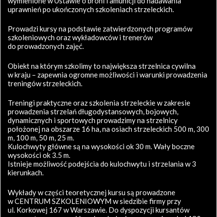
wymienione w Ustawie o broni i amunicji do nadawania
uprawnień po ukończonych szkoleniach strzeleckich.
Prowadzi kursy na podstawie zatwierdzonych programów
szkoleniowych oraz wykładowców i trenerów
do prowadzonych zajęć.
Obiekt na którym szkolimy to największa strzelnica cywilna
w kraju – zapewnia ogromne możliwości i warunki prowadzenia
treningów strzeleckich.
Treningi praktyczne oraz szkolenia strzeleckie w zakresie
prowadzenia strzelań długodystansowych, bojowych,
dynamicznych i sportowych prowadzimy na strzelnicy
położonej na obszarze 16 ha, na osiach strzeleckich 500 m, 300
m, 100 m, 50 m, 25 m.
Kulochwyty główne są na wysokości ok 30 m. Wały boczne
wysokości ok 3.5 m.
Istnieje możliwość podejścia do kulochwytu i strzelania w 3
kierunkach.
Wykłady w części teoretycznej kursu są prowadzone
w CENTRUM SZKOLENIOWYM w siedzibie firmy przy
ul. Korkowej 167 w Warszawie. Do dyspozycji kursantów