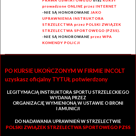
PRAWA OŚWIATOWEGO
oraz
KURSY
prowadzone ONLINE przez INTERNET
-NIE SĄ HONOROWANE
JAKO
UPRAWNIENIA INSTRUKTORA
STRZELECTWA przez POLSKI ZWIĄZEK
STRZELECTWA SPORTOWEGO (PZSS).
-NIE SĄ HONOROWANE
przez WPA
KOMENDY POLICJI
PO KURSIE UKOŃCZONYM W FIRMIE INCOLT
uzyskasz oficjalny TYTUŁ potwierdzony
LEGITYMACJĄ INSTRUKTORA SPORTU STRZELECKIEGO
WYDANĄ PRZEZ
ORGANIZACJĘ WYMIENIONĄ W USTAWIE O BRONI
I AMUNICJI
DO NADAWANIA UPRAWNIEŃ W STRZELECTWIE
POLSKI ZWIĄZEK STRZELECTWA SPORTOWEGO PZSS