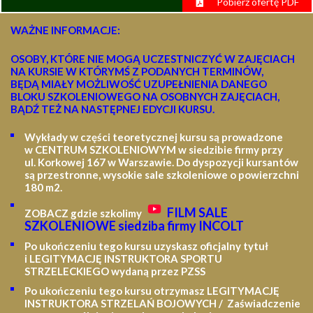
Pobierz ofertę PDF
WAŻNE INFORMACJE:
OSOBY, KTÓRE NIE MOGĄ UCZESTNICZYĆ W ZAJĘCIACH
NA KURSIE W KTÓRYMŚ Z PODANYCH TERMINÓW,
BĘDĄ MIAŁY MOŻLIWOŚĆ UZUPEŁNIENIA DANEGO
BLOKU SZKOLENIOWEGO NA OSOBNYCH ZAJĘCIACH,
BĄDŹ TEŻ NA NASTĘPNEJ EDYCJI KURSU.
Wykłady w części teoretycznej kursu są prowadzone
w CENTRUM SZKOLENIOWYM w siedzibie firmy przy
ul. Korkowej 167 w Warszawie. Do dyspozycji kursantów
są przestronne, wysokie sale szkoleniowe o powierzchni
180 m2.
FILM SALE
ZOBACZ gdzie szkolimy
SZKOLENIOWE siedziba firmy INCOLT
Po ukończeniu tego kursu uzyskasz oficjalny tytuł
i LEGITYMACJĘ
INSTRUKTORA SPORTU
STRZELECKIEGO wydaną przez PZSS
Po ukończeniu tego kursu otrzymasz LEGITYMACJĘ
INSTRUKTORA STRZELAŃ BOJOWYCH / Zaświadczenie