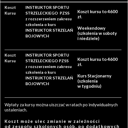
Koszt
INSTRUKTOR SPORTU
Koszt kursu to 4600
Kursu
STRZELECKIEGO PZSS
zł.
z rozszerzeniem zakresu
szkolenia o kurs
Weekendowy
INSTRUKTOR STRZELAŃ
(szkolenia w soboty
BOJOWYCH
i niedziele)
Koszt
INSTRUKTOR SPORTU
Koszt kursu to 4600
Kursu
STRZELECKIEGO PZSS
zł.
z rozszerzeniem zakresu
szkolenia o kurs
Kurs Stacjonarny
INSTRUKTOR STRZELAŃ
(szkolenia
BOJOWYCH
w tygodniu)
Wpłaty za kursy można uiszczać w ratach po indywidualnych
ustaleniach.
Koszt może ulec zmianie w zależności
od zespołu szkolonych osób, po dodatkowych