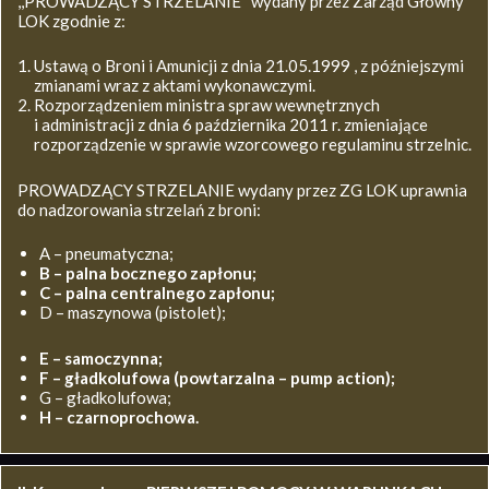
,,PROWADZĄCY STRZELANIE’’ wydany przez Zarząd Główny
LOK zgodnie z:
Ustawą o Broni i Amunicji z dnia 21.05.1999 , z późniejszymi
zmianami wraz z aktami wykonawczymi.
Rozporządzeniem ministra spraw wewnętrznych
i administracji z dnia 6 października 2011 r. zmieniające
rozporządzenie w sprawie wzorcowego regulaminu strzelnic.
PROWADZĄCY STRZELANIE wydany przez ZG LOK uprawnia
do nadzorowania strzelań z broni:
A – pneumatyczna;
B – palna bocznego zapłonu;
C – palna centralnego zapłonu;
D – maszynowa (pistolet);
E – samoczynna;
F – gładkolufowa (powtarzalna – pump action);
G – gładkolufowa;
H – czarnoprochowa.