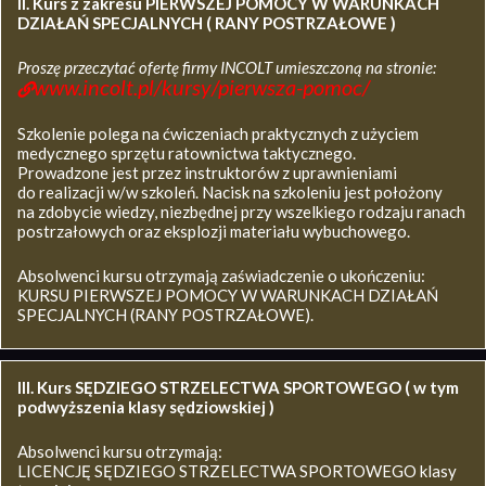
II. Kurs z zakresu
PIERWSZEJ POMOCY W WARUNKACH
DZIAŁAŃ SPECJALNYCH ( RANY POSTRZAŁOWE )
Proszę przeczytać ofertę firmy INCOLT umieszczoną na stronie:
www.incolt.pl/kursy/pierwsza-pomoc/
Szkolenie polega na ćwiczeniach praktycznych z użyciem
medycznego sprzętu ratownictwa taktycznego.
Prowadzone jest przez instruktorów z uprawnieniami
do realizacji w/w szkoleń. Nacisk na szkoleniu jest położony
na zdobycie wiedzy, niezbędnej przy wszelkiego rodzaju ranach
postrzałowych oraz eksplozji materiału wybuchowego.
Absolwenci kursu otrzymają zaświadczenie o ukończeniu:
KURSU PIERWSZEJ POMOCY W WARUNKACH DZIAŁAŃ
SPECJALNYCH (RANY POSTRZAŁOWE).
III. Kurs SĘDZIEGO STRZELECTWA SPORTOWEGO ( w tym
podwyższenia klasy sędziowskiej )
Absolwenci kursu otrzymają:
LICENCJĘ SĘDZIEGO STRZELECTWA SPORTOWEGO klasy