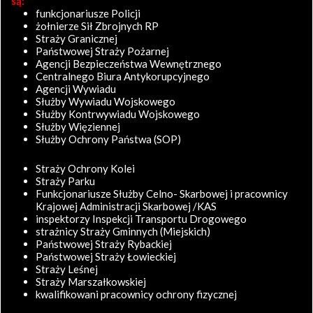
są:
funkcjonariusze Policji
żołnierze Sił Zbrojnych RP
Straży Granicznej
Państwowej Straży Pożarnej
Agencji Bezpieczeństwa Wewnętrznego
Centralnego Biura Antykorupcyjnego
Agencji Wywiadu
Służby Wywiadu Wojskowego
Służby Kontrwywiadu Wojskowego
Służby Więziennej
Służby Ochrony Państwa (SOP)
Straży Ochrony Kolei
Straży Parku
Funkcjonariusze Służby Celno- Skarbowej i pracownicy
Krajowej Administracji Skarbowej /KAS
inspektorzy Inspekcji Transportu Drogowego
strażnicy Straży Gminnych (Miejskich)
Państwowej Straży Rybackiej
Państwowej Straży Łowieckiej
Straży Leśnej
Straży Marszałkowskiej
kwalifikowani pracownicy ochrony fizycznej