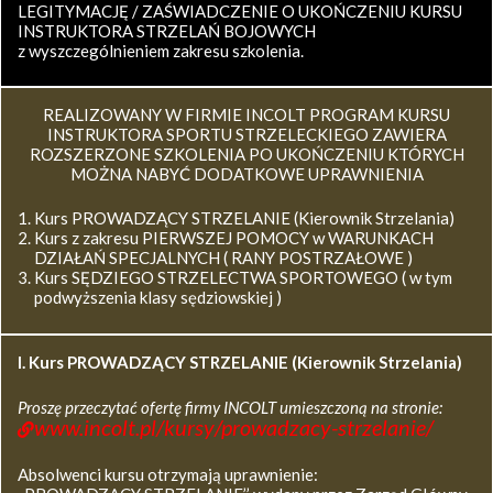
LEGITYMACJĘ / ZAŚWIADCZENIE O UKOŃCZENIU KURSU
INSTRUKTORA STRZELAŃ BOJOWYCH
z wyszczególnieniem zakresu szkolenia.
REALIZOWANY W FIRMIE INCOLT PROGRAM KURSU
INSTRUKTORA SPORTU STRZELECKIEGO ZAWIERA
ROZSZERZONE SZKOLENIA PO UKOŃCZENIU KTÓRYCH
MOŻNA NABYĆ DODATKOWE UPRAWNIENIA
Kurs PROWADZĄCY STRZELANIE (Kierownik Strzelania)
Kurs z zakresu PIERWSZEJ POMOCY w WARUNKACH
DZIAŁAŃ SPECJALNYCH ( RANY POSTRZAŁOWE )
Kurs SĘDZIEGO STRZELECTWA SPORTOWEGO ( w tym
podwyższenia klasy sędziowskiej )
I. Kurs
PROWADZĄCY STRZELANIE (Kierownik Strzelania)
Proszę przeczytać ofertę firmy INCOLT umieszczoną na stronie:
www.incolt.pl/kursy/prowadzacy-strzelanie/
Absolwenci kursu otrzymają uprawnienie: