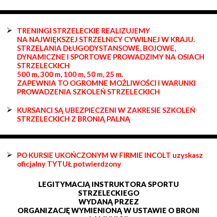
TRENINGI STRZELECKIE REALIZUJEMY
NA NAJWIĘKSZEJ STRZELNICY CYWILNEJ W KRAJU.
STRZELANIA DŁUGODYSTANSOWE, BOJOWE,
DYNAMICZNE I SPORTOWE PROWADZIMY NA OSIACH
STRZELECKICH
500 m, 300 m, 100 m, 50 m, 25 m.
ZAPEWNIA TO OGROMNE MOŻLIWOŚCI I WARUNKI
PROWADZENIA SZKOLEŃ STRZELECKICH
KURSANCI SĄ UBEZPIECZENI W ZAKRESIE SZKOLEŃ
STRZELECKICH Z BRONIĄ PALNĄ
PO KURSIE UKOŃCZONYM W FIRMIE INCOLT uzyskasz
oficjalny TYTUŁ potwierdzony
LEGITYMACJĄ INSTRUKTORA SPORTU
STRZELECKIEGO
WYDANĄ PRZEZ
ORGANIZACJĘ WYMIENIONĄ W USTAWIE O BRONI