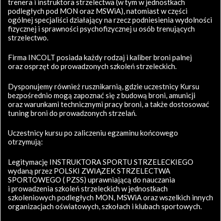
trenera i instruktora strzelectwa (w tym w jednostkach
podległych pod MON oraz MSWiA), natomiast w części
ogólnej specjaliści działający na rzecz podniesienia wydolności
fizycznej i sprawności psychofizycznej u osób trenujących
strzelectwo.
Firma INCOLT posiada każdy rodzaj i kaliber broni palnej
oraz osprzęt do prowadzonych szkoleń strzeleckich.
Dysponujemy również rusznikarnią, gdzie uczestnicy Kursu
bezpośrednio mogą zapoznać się z budową broni, amunicji
oraz warunkami technicznymi pracy broni, a także dostosować
tuning broni do prowadzonych strzelań.
Uczestnicy kursu po zaliczeniu egzaminu końcowego
otrzymują:
Legitymację INSTRUKTORA SPORTU STRZELECKIEGO
wydaną przez POLSKI ZWIĄZEK STRZELECTWA
SPORTOWEGO ( PZSS) uprawniającą do nauczania
i prowadzenia szkoleń strzeleckich w jednostkach
szkoleniowych podległych MON, MSWiA oraz wszelkich innych
organizacjach oświatowych, szkołach i klubach sportowych.