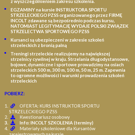
z wyszczególnieniem zakresu szkolenia
.
EGZAMINY na kursie INSTRUKTORA SPORTU
STRZELECKIEGO PZSS organizowanego przez FIRMĘ
INCOLT zdawane są bezpośrednio podczas kursu,
NATOMIAST LEGITYMACJĘ WYDAJE POLSKI ZWIĄZEK
STRZELECTWA SPORTOWEGO PZSS
Kursanci są ubezpieczeni w zakresie szkoleń
strzeleckich z bronią palną
Treningi strzeleckie realizujemy na największej
strzelnicy cywilnej w kraju. Strzelania długodystansowe,
bojowe, dynamiczne i sportowe prowadzimy na osiach
strzeleckich 500 m, 300 m, 100 m, 50 m, 25 m.
Zapewnia
to ogromne możliwości i warunki prowadzenia szkoleń
strzeleckich
POBIERZ:
OFERTA: KURS INSTRUKTOR SPORTU
STRZELECKIEGO PZSS
Kwestionariusz osobowy
Info: INCOLT SZKOLENIA (terminy)
Materiały szkoleniowe dla Kursantów
zarejestrowanych na kursie