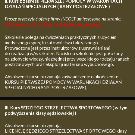
II. Kurs z zakresu
PIERWSZEJ POMOCY W WARUNKACH
DZIAŁAŃ SPECJALNYCH ( RANY POSTRZAŁOWE )
Proszę przeczytać ofertę firmy INCOLT umieszczoną na stronie:
www.incolt.pl/kursy/pierwsza-pomoc/
Szkolenie polega na ćwiczeniach praktycznych z użyciem
medycznego sprzętu ratownictwa taktycznego.
Prowadzone jest przez instruktorów z uprawnieniami
do realizacji w/w szkoleń. Nacisk na szkoleniu jest położony
na zdobycie wiedzy, niezbędnej przy wszelkiego rodzaju ranach
postrzałowych oraz eksplozji materiału wybuchowego.
Absolwenci kursu otrzymają zaświadczenie o ukończeniu:
KURSU PIERWSZEJ POMOCY W WARUNKACH DZIAŁAŃ
SPECJALNYCH (RANY POSTRZAŁOWE).
III. Kurs SĘDZIEGO STRZELECTWA SPORTOWEGO ( w tym
podwyższenia klasy sędziowskiej )
Absolwenci kursu otrzymają:
LICENCJĘ SĘDZIEGO STRZELECTWA SPORTOWEGO klasy