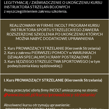
LEGITYMACJĘ / ZAŚWIADCZENIE O UKOŃCZENIU KURSU
INSTRUKTORA STRZELAŃ BOJOWYCH
z wyszczególnieniem zakresu szkolenia.
REALIZOWANY W FIRMIE INCOLT PROGRAM KURSU
INSTRUKTORA SPORTU STRZELECKIEGO ZAWIERA
ROZSZERZONE SZKOLENIA PO UKOŃCZENIU KTÓRYCH
MOŻNA NABYĆ DODATKOWE UPRAWNIENIA
Kurs PROWADZĄCY STRZELANIE (Kierownik Strzelania)
Kurs z zakresu PIERWSZEJ POMOCY w WARUNKACH
DZIAŁAŃ SPECJALNYCH ( RANY POSTRZAŁOWE )
Kurs SĘDZIEGO STRZELECTWA SPORTOWEGO ( w tym
podwyższenia klasy sędziowskiej )
I. Kurs
PROWADZĄCY STRZELANIE (Kierownik Strzelania)
Proszę przeczytać ofertę firmy INCOLT umieszczoną na stronie:
www.incolt.pl/kursy/prowadzacy-strzelanie/
Absolwenci kursu otrzymają uprawnienie: