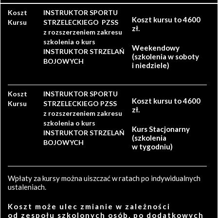
Koszt
INSTRUKTOR SPORTU
Koszt kursu to 4600
Kursu
STRZELECKIEGO PZSS
zł.
z rozszerzeniem zakresu
szkolenia o kurs
Weekendowy
INSTRUKTOR STRZELAŃ
(szkolenia w soboty
BOJOWYCH
i niedziele)
Koszt
INSTRUKTOR SPORTU
Koszt kursu to 4600
Kursu
STRZELECKIEGO PZSS
zł.
z rozszerzeniem zakresu
szkolenia o kurs
Kurs Stacjonarny
INSTRUKTOR STRZELAŃ
(szkolenia
BOJOWYCH
w tygodniu)
Wpłaty za kursy można uiszczać w ratach po indywidualnych
ustaleniach.
Koszt może ulec zmianie w zależności
od zespołu szkolonych osób, po dodatkowych