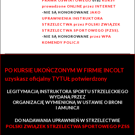
PRAWA OŚWIATOWEGO
oraz
KURSY
prowadzone ONLINE przez INTERNET
-NIE SĄ HONOROWANE
JAKO
UPRAWNIENIA INSTRUKTORA
STRZELECTWA przez POLSKI ZWIĄZEK
STRZELECTWA SPORTOWEGO (PZSS).
-NIE SĄ HONOROWANE
przez WPA
KOMENDY POLICJI
PO KURSIE UKOŃCZONYM W FIRMIE INCOLT
uzyskasz oficjalny TYTUŁ potwierdzony
LEGITYMACJĄ INSTRUKTORA SPORTU STRZELECKIEGO
WYDANĄ PRZEZ
ORGANIZACJĘ WYMIENIONĄ W USTAWIE O BRONI
I AMUNICJI
DO NADAWANIA UPRAWNIEŃ W STRZELECTWIE
POLSKI ZWIĄZEK STRZELECTWA SPORTOWEGO PZSS