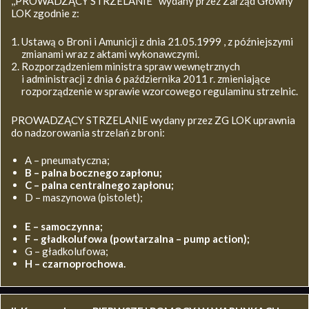
,,PROWADZĄCY STRZELANIE’’ wydany przez Zarząd Główny
LOK zgodnie z:
Ustawą o Broni i Amunicji z dnia 21.05.1999 , z późniejszymi
zmianami wraz z aktami wykonawczymi.
Rozporządzeniem ministra spraw wewnętrznych
i administracji z dnia 6 października 2011 r. zmieniające
rozporządzenie w sprawie wzorcowego regulaminu strzelnic.
PROWADZĄCY STRZELANIE wydany przez ZG LOK uprawnia
do nadzorowania strzelań z broni:
A – pneumatyczna;
B – palna bocznego zapłonu;
C – palna centralnego zapłonu;
D – maszynowa (pistolet);
E – samoczynna;
F – gładkolufowa (powtarzalna – pump action);
G – gładkolufowa;
H – czarnoprochowa.