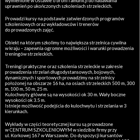
wymienione w Ustawie o broni i amunicji do nadawania
uprawnień po ukończonych szkoleniach strzeleckich.
Prowadzi kursy na podstawie zatwierdzonych programów
szkoleniowych oraz wykładowców i trenerów
do prowadzonych zajęć.
Obiekt na którym szkolimy to największa strzelnica cywilna
w kraju – zapewnia ogromne możliwości i warunki prowadzenia
treningów strzeleckich.
Treningi praktyczne oraz szkolenia strzeleckie w zakresie
prowadzenia strzelań długodystansowych, bojowych,
dynamicznych i sportowych prowadzimy na strzelnicy
położonej na obszarze 16 ha, na osiach strzeleckich 500 m, 300
m, 100 m, 50 m, 25 m.
Kulochwyty główne są na wysokości ok 30 m. Wały boczne
wysokości ok 3.5 m.
Istnieje możliwość podejścia do kulochwytu i strzelania w 3
kierunkach.
Wykłady w części teoretycznej kursu są prowadzone
w CENTRUM SZKOLENIOWYM w siedzibie firmy przy
ul. Korkowej 167 w Warszawie. Do dyspozycji kursantów