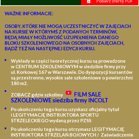
Pobierz ofertę PDF
WAŻNE INFORMACJE:
OSOBY, KTÓRE NIE MOGĄ UCZESTNICZYĆ W ZAJĘCIACH
NA KURSIE W KTÓRYMŚ Z PODANYCH TERMINÓW,
BĘDĄ MIAŁY MOŻLIWOŚĆ UZUPEŁNIENIA DANEGO
BLOKU SZKOLENIOWEGO NA OSOBNYCH ZAJĘCIACH,
BĄDŹ TEŻ NA NASTĘPNEJ EDYCJI KURSU.
Wykłady w części teoretycznej kursu są prowadzone
w CENTRUM SZKOLENIOWYM w siedzibie firmy przy
ul. Korkowej 167 w Warszawie. Do dyspozycji kursantów
są przestronne, wysokie sale szkoleniowe o powierzchni
180 m2.
FILM SALE
ZOBACZ gdzie szkolimy
SZKOLENIOWE siedziba firmy INCOLT
Po ukończeniu tego kursu uzyskasz oficjalny tytuł
i LEGITYMACJĘ
INSTRUKTORA SPORTU
STRZELECKIEGO wydaną przez PZSS
Po ukończeniu tego kursu otrzymasz LEGITYMACJĘ
INSTRUKTORA STRZELAŃ BOJOWYCH / Zaświadczenie