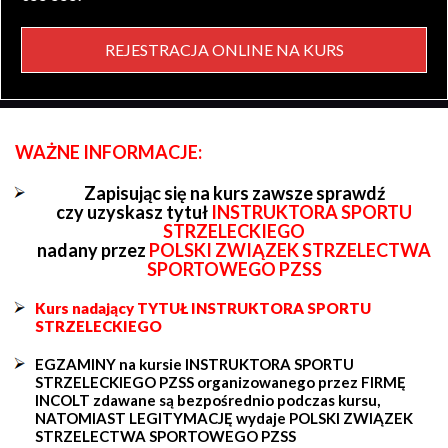
REJESTRACJA ONLINE NA KURS
WAŻNE INFORMACJE:
Zapisując się na kurs zawsze sprawdź
czy uzyskasz tytuł
INSTRUKTORA SPORTU
STRZELECKIEGO
nadany przez
POLSKI ZWIĄZEK STRZELECTWA
SPORTOWEGO PZSS
Kurs nadający TYTUŁ INSTRUKTORA SPORTU
STRZELECKIEGO
EGZAMINY na kursie INSTRUKTORA SPORTU
STRZELECKIEGO PZSS organizowanego przez FIRMĘ
INCOLT zdawane są bezpośrednio podczas kursu,
NATOMIAST LEGITYMACJĘ wydaje POLSKI ZWIĄZEK
STRZELECTWA SPORTOWEGO PZSS