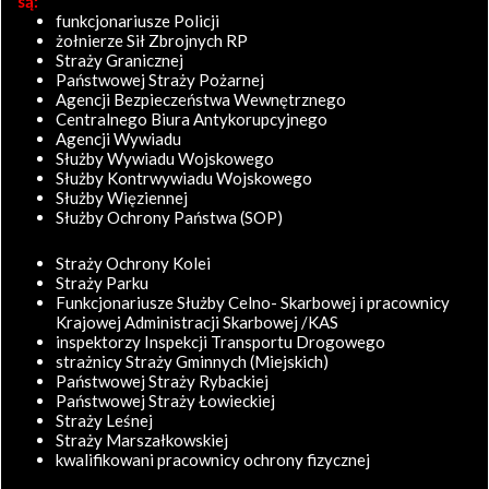
są:
funkcjonariusze Policji
żołnierze Sił Zbrojnych RP
Straży Granicznej
Państwowej Straży Pożarnej
Agencji Bezpieczeństwa Wewnętrznego
Centralnego Biura Antykorupcyjnego
Agencji Wywiadu
Służby Wywiadu Wojskowego
Służby Kontrwywiadu Wojskowego
Służby Więziennej
Służby Ochrony Państwa (SOP)
Straży Ochrony Kolei
Straży Parku
Funkcjonariusze Służby Celno- Skarbowej i pracownicy
Krajowej Administracji Skarbowej /KAS
inspektorzy Inspekcji Transportu Drogowego
strażnicy Straży Gminnych (Miejskich)
Państwowej Straży Rybackiej
Państwowej Straży Łowieckiej
Straży Leśnej
Straży Marszałkowskiej
kwalifikowani pracownicy ochrony fizycznej