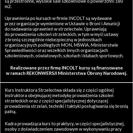
są przestronne, wysokie sale szkoleniowe o powierzchni 180
m2.
Uprawnienia po kursach w firmie INCOLT są wydawane
przez organizacje wymienione w Ustawie o Broni i Amunicji
do nadawania uprawnień w strzelectwie. Uprawniają
do prowadzenia szkoleń strzeleckich, w tym w myśl ustawy
z bronią szczególnie niebezpieczną w jednostkach
organizacyjnych podległych MON, MSWiA, Ministerstwie
Sprawiedliwości oraz wszelkich innych organizacjach
szkoleniowych, oświatowych, szkołach i klubach sportowych.
Realizowane przez firmę INCOLT kursy są finansowane
w ramach REKONWERSJI Ministerstwa Obrony Narodowej.
Kurs Instruktora Strzelectwa składa się z części ogólnej
instruktora obejmującej metodykę prowadzenia szkoleń
strzeleckich oraz z części specjalistycznej dotyczącej
prowadzenia strzelań, techniki i taktyki posługiwania się bronią
palną.
Kadra prowadząca kurs to praktycy, w części specjalistycznej,
osoby z doświadczeniem zawodowym w wykonywaniu pracy