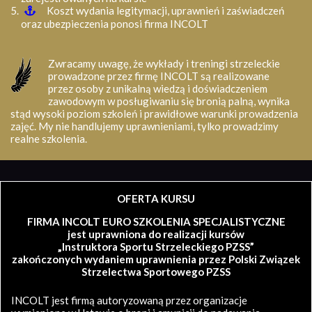
Koszt wydania legitymacji, uprawnień i zaświadczeń
oraz ubezpieczenia ponosi firma INCOLT
Zwracamy uwagę, że wykłady i treningi strzeleckie
prowadzone przez firmę INCOLT są realizowane
przez osoby z unikalną wiedzą i doświadczeniem
zawodowym w posługiwaniu się bronią palną, wynika
stąd wysoki poziom szkoleń i prawidłowe warunki prowadzenia
zajęć. My nie handlujemy uprawnieniami, tylko prowadzimy
realne szkolenia.
OFERTA KURSU
FIRMA INCOLT EURO SZKOLENIA SPECJALISTYCZNE
jest uprawniona do realizacji kursów
„Instruktora Sportu Strzeleckiego PZSS”
zakończonych wydaniem uprawnienia przez Polski Związek
Strzelectwa Sportowego PZSS
INCOLT jest firmą autoryzowaną przez organizacje