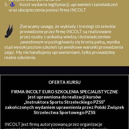
Koszt wydania legitymacji, uprawnień i zaświadczeń
oraz ubezpieczenia ponosi firma INCOLT
Zwracamy uwagę, że wykłady i treningi strzeleckie
prowadzone przez firmę INCOLT są realizowane
przez osoby z unikalną wiedzą i doświadczeniem
zawodowym w posługiwaniu się bronią palną, wynika
stąd wysoki poziom szkoleń i prawidłowe warunki prowadzenia
zajęć. My nie handlujemy uprawnieniami, tylko prowadzimy
realne szkolenia.
OFERTA KURSU
FIRMA INCOLT EURO SZKOLENIA SPECJALISTYCZNE
jest uprawniona do realizacji kursów
„Instruktora Sportu Strzeleckiego PZSS”
zakończonych wydaniem uprawnienia przez Polski Związek
Strzelectwa Sportowego PZSS
INCOLT jest firmą autoryzowaną przez organizacje