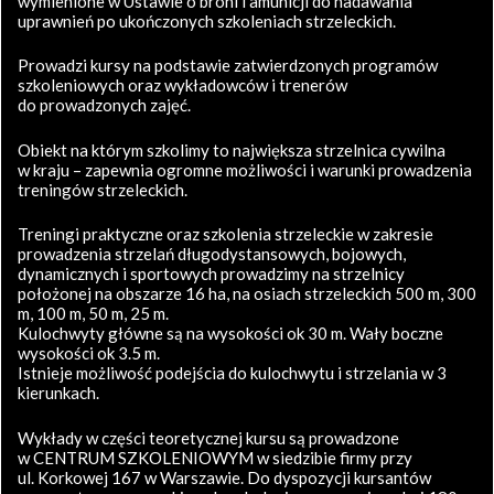
wymienione w Ustawie o broni i amunicji do nadawania
uprawnień po ukończonych szkoleniach strzeleckich.
Prowadzi kursy na podstawie zatwierdzonych programów
szkoleniowych oraz wykładowców i trenerów
do prowadzonych zajęć.
Obiekt na którym szkolimy to największa strzelnica cywilna
w kraju – zapewnia ogromne możliwości i warunki prowadzenia
treningów strzeleckich.
Treningi praktyczne oraz szkolenia strzeleckie w zakresie
prowadzenia strzelań długodystansowych, bojowych,
dynamicznych i sportowych prowadzimy na strzelnicy
położonej na obszarze 16 ha, na osiach strzeleckich 500 m, 300
m, 100 m, 50 m, 25 m.
Kulochwyty główne są na wysokości ok 30 m. Wały boczne
wysokości ok 3.5 m.
Istnieje możliwość podejścia do kulochwytu i strzelania w 3
kierunkach.
Wykłady w części teoretycznej kursu są prowadzone
w CENTRUM SZKOLENIOWYM w siedzibie firmy przy
ul. Korkowej 167 w Warszawie. Do dyspozycji kursantów