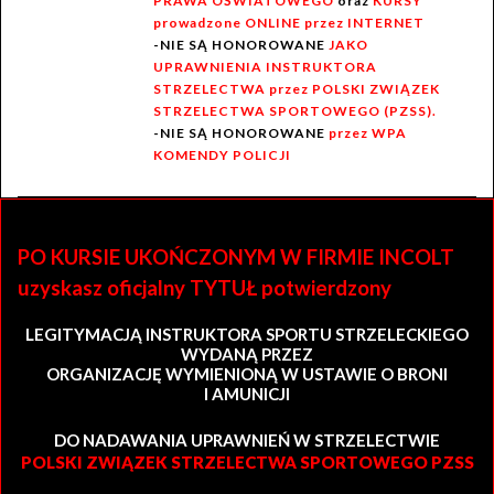
PRAWA OŚWIATOWEGO
oraz
KURSY
prowadzone ONLINE przez INTERNET
-NIE SĄ HONOROWANE
JAKO
UPRAWNIENIA INSTRUKTORA
STRZELECTWA przez POLSKI ZWIĄZEK
STRZELECTWA SPORTOWEGO (PZSS).
-NIE SĄ HONOROWANE
przez WPA
KOMENDY POLICJI
PO KURSIE UKOŃCZONYM W FIRMIE INCOLT
uzyskasz oficjalny TYTUŁ potwierdzony
LEGITYMACJĄ INSTRUKTORA SPORTU STRZELECKIEGO
WYDANĄ PRZEZ
ORGANIZACJĘ WYMIENIONĄ W USTAWIE O BRONI
I AMUNICJI
DO NADAWANIA UPRAWNIEŃ W STRZELECTWIE
POLSKI ZWIĄZEK STRZELECTWA SPORTOWEGO PZSS