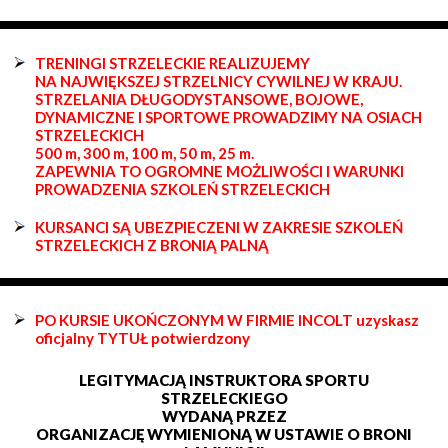
TRENINGI STRZELECKIE REALIZUJEMY
NA NAJWIĘKSZEJ STRZELNICY CYWILNEJ W KRAJU.
STRZELANIA DŁUGODYSTANSOWE, BOJOWE,
DYNAMICZNE I SPORTOWE PROWADZIMY NA OSIACH
STRZELECKICH
500 m, 300 m, 100 m, 50 m, 25 m.
ZAPEWNIA TO OGROMNE MOŻLIWOŚCI I WARUNKI
PROWADZENIA SZKOLEŃ STRZELECKICH
KURSANCI SĄ UBEZPIECZENI W ZAKRESIE SZKOLEŃ
STRZELECKICH Z BRONIĄ PALNĄ
PO KURSIE UKOŃCZONYM W FIRMIE INCOLT uzyskasz
oficjalny TYTUŁ potwierdzony
LEGITYMACJĄ INSTRUKTORA SPORTU
STRZELECKIEGO
WYDANĄ PRZEZ
ORGANIZACJĘ WYMIENIONĄ W USTAWIE O BRONI