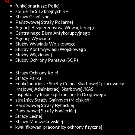
są:
funkcjonariusze Policji
żołnierze Sił Zbrojnych RP
Straży Granicznej
Państwowej Straży Pożarnej
Agencji Bezpieczeństwa Wewnętrznego
Centralnego Biura Antykorupcyjnego
Agencji Wywiadu
Służby Wywiadu Wojskowego
Służby Kontrwywiadu Wojskowego
Służby Więziennej
Służby Ochrony Państwa (SOP)
Straży Ochrony Kolei
Straży Parku
Funkcjonariusze Służby Celno- Skarbowej i pracownicy
Krajowej Administracji Skarbowej /KAS
inspektorzy Inspekcji Transportu Drogowego
strażnicy Straży Gminnych (Miejskich)
Państwowej Straży Rybackiej
Państwowej Straży Łowieckiej
Straży Leśnej
Straży Marszałkowskiej
kwalifikowani pracownicy ochrony fizycznej