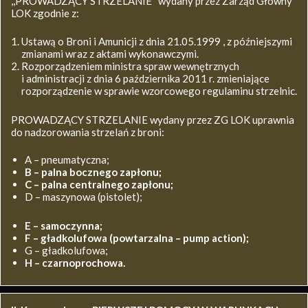
,,PROWADZĄCY STRZELANIE’’ wydany przez Zarząd Główny
LOK zgodnie z:
Ustawą o Broni i Amunicji z dnia 21.05.1999 , z późniejszymi
zmianami wraz z aktami wykonawczymi.
Rozporządzeniem ministra spraw wewnętrznych
i administracji z dnia 6 października 2011 r. zmieniające
rozporządzenie w sprawie wzorcowego regulaminu strzelnic.
PROWADZĄCY STRZELANIE wydany przez ZG LOK uprawnia
do nadzorowania strzelań z broni:
A – pneumatyczna;
B – palna bocznego zapłonu;
C – palna centralnego zapłonu;
D – maszynowa (pistolet);
E – samoczynna;
F – gładkolufowa (powtarzalna – pump action);
G – gładkolufowa;
H – czarnoprochowa.