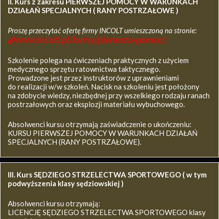
II. Kurs z zakresu
PIERWSZEJ POMOCY W WARUNKACH
DZIAŁAŃ SPECJALNYCH ( RANY POSTRZAŁOWE )
Proszę przeczytać ofertę firmy INCOLT umieszczoną na stronie:
www.incolt.pl/kursy/pierwsza-pomoc/
Szkolenie polega na ćwiczeniach praktycznych z użyciem
medycznego sprzętu ratownictwa taktycznego.
Prowadzone jest przez instruktorów z uprawnieniami
do realizacji w/w szkoleń. Nacisk na szkoleniu jest położony
na zdobycie wiedzy, niezbędnej przy wszelkiego rodzaju ranach
postrzałowych oraz eksplozji materiału wybuchowego.
Absolwenci kursu otrzymają zaświadczenie o ukończeniu:
KURSU PIERWSZEJ POMOCY W WARUNKACH DZIAŁAŃ
SPECJALNYCH (RANY POSTRZAŁOWE).
III. Kurs SĘDZIEGO STRZELECTWA SPORTOWEGO ( w tym
podwyższenia klasy sędziowskiej )
Absolwenci kursu otrzymają:
LICENCJĘ SĘDZIEGO STRZELECTWA SPORTOWEGO klasy