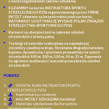
z wyszczególnieniem zakresu szkolenia
.
EGZAMINY na kursie INSTRUKTORA SPORTU
STRZELECKIEGO PZSS organizowanego przez FIRMĘ
INCOLT zdawane są bezpośrednio podczas kursu,
NATOMIAST LEGITYMACJĘ WYDAJE POLSKI ZWIĄZEK
STRZELECTWA SPORTOWEGO PZSS
Kursanci są ubezpieczeni w zakresie szkoleń
strzeleckich z bronią palną
Treningi strzeleckie realizujemy na największej
strzelnicy cywilnej w kraju. Strzelania długodystansowe,
bojowe, dynamiczne i sportowe prowadzimy na osiach
strzeleckich 500 m, 300 m, 100 m, 50 m, 25 m.
Zapewnia
to ogromne możliwości i warunki prowadzenia szkoleń
strzeleckich
POBIERZ:
OFERTA: KURS INSTRUKTOR SPORTU
STRZELECKIEGO PZSS
Kwestionariusz osobowy
Info: INCOLT SZKOLENIA (terminy)
Materiały szkoleniowe dla Kursantów
zarejestrowanych na kursie