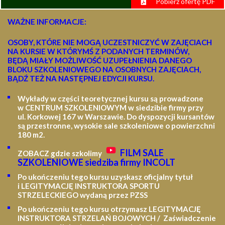
Pobierz ofertę PDF
WAŻNE INFORMACJE:
OSOBY, KTÓRE NIE MOGĄ UCZESTNICZYĆ W ZAJĘCIACH
NA KURSIE W KTÓRYMŚ Z PODANYCH TERMINÓW,
BĘDĄ MIAŁY MOŻLIWOŚĆ UZUPEŁNIENIA DANEGO
BLOKU SZKOLENIOWEGO NA OSOBNYCH ZAJĘCIACH,
BĄDŹ TEŻ NA NASTĘPNEJ EDYCJI KURSU.
Wykłady w części teoretycznej kursu są prowadzone
w CENTRUM SZKOLENIOWYM w siedzibie firmy przy
ul. Korkowej 167 w Warszawie. Do dyspozycji kursantów
są przestronne, wysokie sale szkoleniowe o powierzchni
180 m2.
FILM SALE
ZOBACZ gdzie szkolimy
SZKOLENIOWE siedziba firmy INCOLT
Po ukończeniu tego kursu uzyskasz oficjalny tytuł
i LEGITYMACJĘ
INSTRUKTORA SPORTU
STRZELECKIEGO wydaną przez PZSS
Po ukończeniu tego kursu otrzymasz LEGITYMACJĘ
INSTRUKTORA STRZELAŃ BOJOWYCH / Zaświadczenie