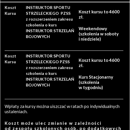
Koszt
INSTRUKTOR SPORTU
Koszt kursu to 4600
Kursu
STRZELECKIEGO PZSS
zł.
z rozszerzeniem zakresu
szkolenia o kurs
Weekendowy
INSTRUKTOR STRZELAŃ
(szkolenia w soboty
BOJOWYCH
i niedziele)
Koszt
INSTRUKTOR SPORTU
Koszt kursu to 4600
Kursu
STRZELECKIEGO PZSS
zł.
z rozszerzeniem zakresu
szkolenia o kurs
Kurs Stacjonarny
INSTRUKTOR STRZELAŃ
(szkolenia
BOJOWYCH
w tygodniu)
Wpłaty za kursy można uiszczać w ratach po indywidualnych
ustaleniach.
Koszt może ulec zmianie w zależności
od zespołu szkolonych osób, po dodatkowych