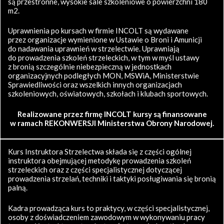
są przestronne, wysokie sale szkoleniowe o powierzchni 180
m2.
Uprawnienia po kursach w firmie INCOLT są wydawane
przez organizacje wymienione w Ustawie o Broni i Amunicji
do nadawania uprawnień w strzelectwie. Uprawniają
do prowadzenia szkoleń strzeleckich, w tym w myśl ustawy
z bronią szczególnie niebezpieczną w jednostkach
organizacyjnych podległych MON, MSWiA, Ministerstwie
Sprawiedliwości oraz wszelkich innych organizacjach
szkoleniowych, oświatowych, szkołach i klubach sportowych.
Realizowane przez firmę INCOLT kursy są finansowane
w ramach REKONWERSJI Ministerstwa Obrony Narodowej.
Kurs Instruktora Strzelectwa składa się z części ogólnej
instruktora obejmującej metodykę prowadzenia szkoleń
strzeleckich oraz z części specjalistycznej dotyczącej
prowadzenia strzelań, techniki i taktyki posługiwania się bronią
palną.
Kadra prowadząca kurs to praktycy, w części specjalistycznej,
osoby z doświadczeniem zawodowym w wykonywaniu pracy