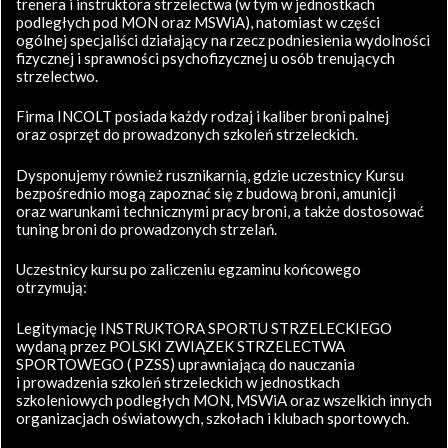
trenera i instruktora strzelectwa (w tym w jednostkach
podległych pod MON oraz MSWiA), natomiast w części
ogólnej specjaliści działający na rzecz podniesienia wydolności
fizycznej i sprawności psychofizycznej u osób trenujących
strzelectwo.
Firma INCOLT posiada każdy rodzaj i kaliber broni palnej
oraz osprzęt do prowadzonych szkoleń strzeleckich.
Dysponujemy również rusznikarnią, gdzie uczestnicy Kursu
bezpośrednio mogą zapoznać się z budową broni, amunicji
oraz warunkami technicznymi pracy broni, a także dostosować
tuning broni do prowadzonych strzelań.
Uczestnicy kursu po zaliczeniu egzaminu końcowego
otrzymują:
Legitymację INSTRUKTORA SPORTU STRZELECKIEGO
wydaną przez POLSKI ZWIĄZEK STRZELECTWA
SPORTOWEGO ( PZSS) uprawniającą do nauczania
i prowadzenia szkoleń strzeleckich w jednostkach
szkoleniowych podległych MON, MSWiA oraz wszelkich innych
organizacjach oświatowych, szkołach i klubach sportowych.