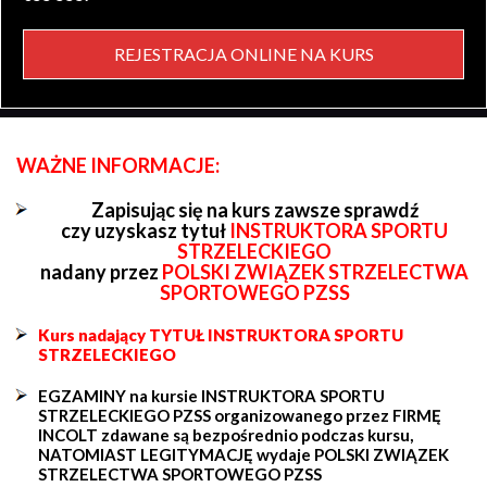
REJESTRACJA ONLINE NA KURS
WAŻNE INFORMACJE:
Zapisując się na kurs zawsze sprawdź
czy uzyskasz tytuł
INSTRUKTORA SPORTU
STRZELECKIEGO
nadany przez
POLSKI ZWIĄZEK STRZELECTWA
SPORTOWEGO PZSS
Kurs nadający TYTUŁ INSTRUKTORA SPORTU
STRZELECKIEGO
EGZAMINY na kursie INSTRUKTORA SPORTU
STRZELECKIEGO PZSS organizowanego przez FIRMĘ
INCOLT zdawane są bezpośrednio podczas kursu,
NATOMIAST LEGITYMACJĘ wydaje POLSKI ZWIĄZEK
STRZELECTWA SPORTOWEGO PZSS