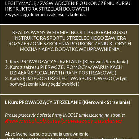
LEGITYMACJĘ / ZAŚWIADCZENIE O UKOŃCZENIU KURSU
INSTRUKTORA STRZELAŃ BOJOWYCH
z wyszczególnieniem zakresu szkolenia.
REALIZOWANY W FIRMIE INCOLT PROGRAM KURSU
INSTRUKTORA SPORTU STRZELECKIEGO ZAWIERA
ROZSZERZONE SZKOLENIA PO UKOŃCZENIU KTÓRYCH
MOŻNA NABYĆ DODATKOWE UPRAWNIENIA
Kurs PROWADZĄCY STRZELANIE (Kierownik Strzelania)
Kurs z zakresu PIERWSZEJ POMOCY w WARUNKACH
DZIAŁAŃ SPECJALNYCH ( RANY POSTRZAŁOWE )
Kurs SĘDZIEGO STRZELECTWA SPORTOWEGO ( w tym
podwyższenia klasy sędziowskiej )
I. Kurs
PROWADZĄCY STRZELANIE (Kierownik Strzelania)
Proszę przeczytać ofertę firmy INCOLT umieszczoną na stronie:
www.incolt.pl/kursy/prowadzacy-strzelanie/
Absolwenci kursu otrzymają uprawnienie: