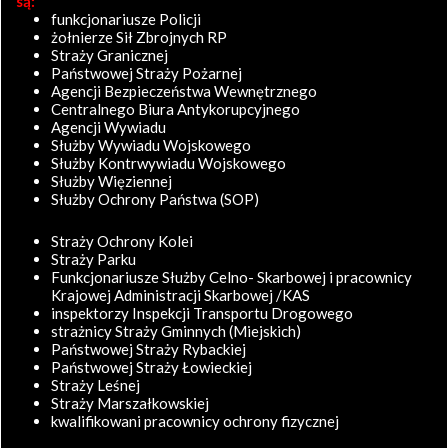
są:
funkcjonariusze Policji
żołnierze Sił Zbrojnych RP
Straży Granicznej
Państwowej Straży Pożarnej
Agencji Bezpieczeństwa Wewnętrznego
Centralnego Biura Antykorupcyjnego
Agencji Wywiadu
Służby Wywiadu Wojskowego
Służby Kontrwywiadu Wojskowego
Służby Więziennej
Służby Ochrony Państwa (SOP)
Straży Ochrony Kolei
Straży Parku
Funkcjonariusze Służby Celno- Skarbowej i pracownicy
Krajowej Administracji Skarbowej /KAS
inspektorzy Inspekcji Transportu Drogowego
strażnicy Straży Gminnych (Miejskich)
Państwowej Straży Rybackiej
Państwowej Straży Łowieckiej
Straży Leśnej
Straży Marszałkowskiej
kwalifikowani pracownicy ochrony fizycznej