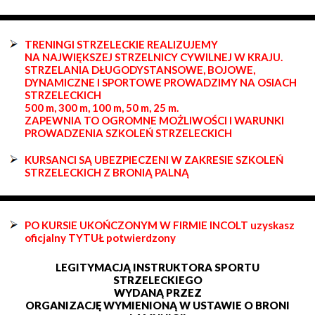
TRENINGI STRZELECKIE REALIZUJEMY
NA NAJWIĘKSZEJ STRZELNICY CYWILNEJ W KRAJU.
STRZELANIA DŁUGODYSTANSOWE, BOJOWE,
DYNAMICZNE I SPORTOWE PROWADZIMY NA OSIACH
STRZELECKICH
500 m, 300 m, 100 m, 50 m, 25 m.
ZAPEWNIA TO OGROMNE MOŻLIWOŚCI I WARUNKI
PROWADZENIA SZKOLEŃ STRZELECKICH
KURSANCI SĄ UBEZPIECZENI W ZAKRESIE SZKOLEŃ
STRZELECKICH Z BRONIĄ PALNĄ
PO KURSIE UKOŃCZONYM W FIRMIE INCOLT uzyskasz
oficjalny TYTUŁ potwierdzony
LEGITYMACJĄ INSTRUKTORA SPORTU
STRZELECKIEGO
WYDANĄ PRZEZ
ORGANIZACJĘ WYMIENIONĄ W USTAWIE O BRONI