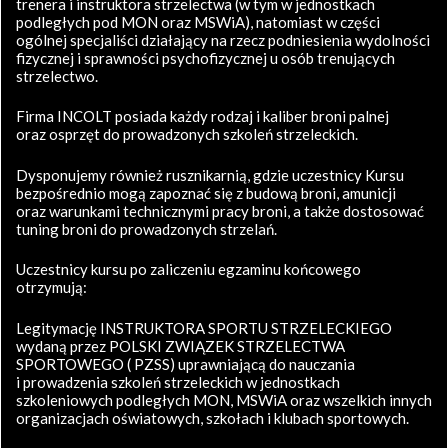
trenera i instruktora strzelectwa (w tym w jednostkach
podległych pod MON oraz MSWiA), natomiast w części
ogólnej specjaliści działający na rzecz podniesienia wydolności
fizycznej i sprawności psychofizycznej u osób trenujących
strzelectwo.
Firma INCOLT posiada każdy rodzaj i kaliber broni palnej
oraz osprzęt do prowadzonych szkoleń strzeleckich.
Dysponujemy również rusznikarnią, gdzie uczestnicy Kursu
bezpośrednio mogą zapoznać się z budową broni, amunicji
oraz warunkami technicznymi pracy broni, a także dostosować
tuning broni do prowadzonych strzelań.
Uczestnicy kursu po zaliczeniu egzaminu końcowego
otrzymują:
Legitymację INSTRUKTORA SPORTU STRZELECKIEGO
wydaną przez POLSKI ZWIĄZEK STRZELECTWA
SPORTOWEGO ( PZSS) uprawniającą do nauczania
i prowadzenia szkoleń strzeleckich w jednostkach
szkoleniowych podległych MON, MSWiA oraz wszelkich innych
organizacjach oświatowych, szkołach i klubach sportowych.