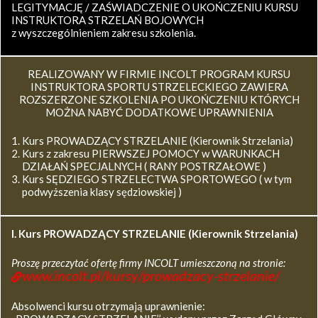
LEGITYMACJĘ / ZAŚWIADCZENIE O UKOŃCZENIU KURSU
INSTRUKTORA STRZELAŃ BOJOWYCH
z wyszczególnieniem zakresu szkolenia.
REALIZOWANY W FIRMIE INCOLT PROGRAM KURSU
INSTRUKTORA SPORTU STRZELECKIEGO ZAWIERA
ROZSZERZONE SZKOLENIA PO UKOŃCZENIU KTÓRYCH
MOŻNA NABYĆ DODATKOWE UPRAWNIENIA
Kurs PROWADZĄCY STRZELANIE (Kierownik Strzelania)
Kurs z zakresu PIERWSZEJ POMOCY w WARUNKACH
DZIAŁAŃ SPECJALNYCH ( RANY POSTRZAŁOWE )
Kurs SĘDZIEGO STRZELECTWA SPORTOWEGO ( w tym
podwyższenia klasy sędziowskiej )
I. Kurs
PROWADZĄCY STRZELANIE (Kierownik Strzelania)
Proszę przeczytać ofertę firmy INCOLT umieszczoną na stronie:
www.incolt.pl/kursy/prowadzacy-strzelanie/
Absolwenci kursu otrzymają uprawnienie: