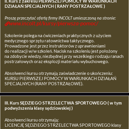
II. Kurs z zakresu
PIERWSZEJ POMOCY W WARUNKACH
DZIAŁAŃ SPECJALNYCH ( RANY POSTRZAŁOWE )
Proszę przeczytać ofertę firmy INCOLT umieszczoną na stronie:
www.incolt.pl/kursy/pierwsza-pomoc/
Szkolenie polega na ćwiczeniach praktycznych z użyciem
medycznego sprzętu ratownictwa taktycznego.
Prowadzone jest przez instruktorów z uprawnieniami
do realizacji w/w szkoleń. Nacisk na szkoleniu jest położony
na zdobycie wiedzy, niezbędnej przy wszelkiego rodzaju ranach
postrzałowych oraz eksplozji materiału wybuchowego.
Absolwenci kursu otrzymają zaświadczenie o ukończeniu:
KURSU PIERWSZEJ POMOCY W WARUNKACH DZIAŁAŃ
SPECJALNYCH (RANY POSTRZAŁOWE).
III. Kurs SĘDZIEGO STRZELECTWA SPORTOWEGO ( w tym
podwyższenia klasy sędziowskiej )
Absolwenci kursu otrzymają:
LICENCJĘ SĘDZIEGO STRZELECTWA SPORTOWEGO klasy