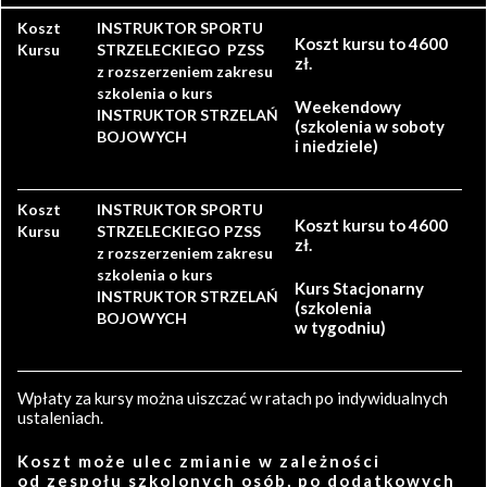
Koszt
INSTRUKTOR SPORTU
Koszt kursu to 4600
Kursu
STRZELECKIEGO PZSS
zł.
z rozszerzeniem zakresu
szkolenia o kurs
Weekendowy
INSTRUKTOR STRZELAŃ
(szkolenia w soboty
BOJOWYCH
i niedziele)
Koszt
INSTRUKTOR SPORTU
Koszt kursu to 4600
Kursu
STRZELECKIEGO PZSS
zł.
z rozszerzeniem zakresu
szkolenia o kurs
Kurs Stacjonarny
INSTRUKTOR STRZELAŃ
(szkolenia
BOJOWYCH
w tygodniu)
Wpłaty za kursy można uiszczać w ratach po indywidualnych
ustaleniach.
Koszt może ulec zmianie w zależności
od zespołu szkolonych osób, po dodatkowych