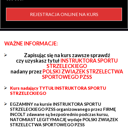
REJESTRACJA ONLINE NA KURS
WAŻNE INFORMACJE:
Zapisując się na kurs zawsze sprawdź
czy uzyskasz tytuł
INSTRUKTORA SPORTU
STRZELECKIEGO
nadany przez
POLSKI ZWIĄZEK STRZELECTWA
SPORTOWEGO PZSS
Kurs nadający TYTUŁ INSTRUKTORA SPORTU
STRZELECKIEGO
EGZAMINY na kursie INSTRUKTORA SPORTU
STRZELECKIEGO PZSS organizowanego przez FIRMĘ
INCOLT zdawane są bezpośrednio podczas kursu,
NATOMIAST LEGITYMACJĘ wydaje POLSKI ZWIĄZEK
STRZELECTWA SPORTOWEGO PZSS