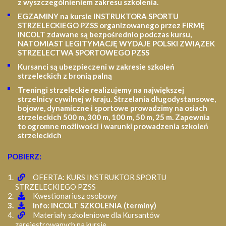
z wyszczególnieniem zakresu szkolenia
.
EGZAMINY na kursie INSTRUKTORA SPORTU
STRZELECKIEGO PZSS organizowanego przez FIRMĘ
INCOLT zdawane są bezpośrednio podczas kursu,
NATOMIAST LEGITYMACJĘ WYDAJE POLSKI ZWIĄZEK
STRZELECTWA SPORTOWEGO PZSS
Kursanci są ubezpieczeni w zakresie szkoleń
strzeleckich z bronią palną
Treningi strzeleckie realizujemy na największej
strzelnicy cywilnej w kraju. Strzelania długodystansowe,
bojowe, dynamiczne i sportowe prowadzimy na osiach
strzeleckich 500 m, 300 m, 100 m, 50 m, 25 m.
Zapewnia
to ogromne możliwości i warunki prowadzenia szkoleń
strzeleckich
POBIERZ:
OFERTA: KURS INSTRUKTOR SPORTU
STRZELECKIEGO PZSS
Kwestionariusz osobowy
Info: INCOLT SZKOLENIA (terminy)
Materiały szkoleniowe dla Kursantów
zarejestrowanych na kursie