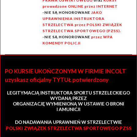
PRAWA OŚWIATOWEGO
oraz
KURSY
prowadzone ONLINE przez INTERNET
-NIE SĄ HONOROWANE
JAKO
UPRAWNIENIA INSTRUKTORA
STRZELECTWA przez POLSKI ZWIĄZEK
STRZELECTWA SPORTOWEGO (PZSS).
-NIE SĄ HONOROWANE
przez WPA
KOMENDY POLICJI
PO KURSIE UKOŃCZONYM W FIRMIE INCOLT
uzyskasz oficjalny TYTUŁ potwierdzony
LEGITYMACJĄ INSTRUKTORA SPORTU STRZELECKIEGO
WYDANĄ PRZEZ
ORGANIZACJĘ WYMIENIONĄ W USTAWIE O BRONI
I AMUNICJI
DO NADAWANIA UPRAWNIEŃ W STRZELECTWIE
POLSKI ZWIĄZEK STRZELECTWA SPORTOWEGO PZSS