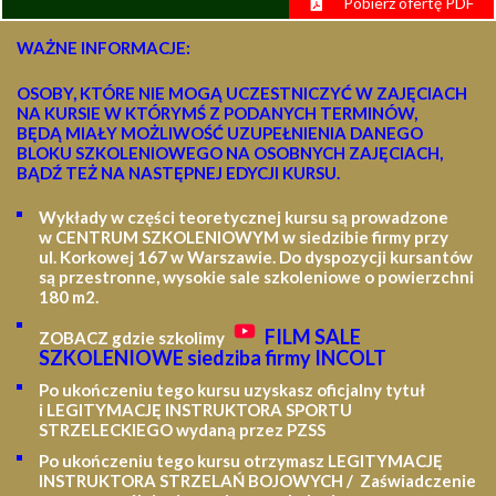
Pobierz ofertę PDF
WAŻNE INFORMACJE:
OSOBY, KTÓRE NIE MOGĄ UCZESTNICZYĆ W ZAJĘCIACH
NA KURSIE W KTÓRYMŚ Z PODANYCH TERMINÓW,
BĘDĄ MIAŁY MOŻLIWOŚĆ UZUPEŁNIENIA DANEGO
BLOKU SZKOLENIOWEGO NA OSOBNYCH ZAJĘCIACH,
BĄDŹ TEŻ NA NASTĘPNEJ EDYCJI KURSU.
Wykłady w części teoretycznej kursu są prowadzone
w CENTRUM SZKOLENIOWYM w siedzibie firmy przy
ul. Korkowej 167 w Warszawie. Do dyspozycji kursantów
są przestronne, wysokie sale szkoleniowe o powierzchni
180 m2.
FILM SALE
ZOBACZ gdzie szkolimy
SZKOLENIOWE siedziba firmy INCOLT
Po ukończeniu tego kursu uzyskasz oficjalny tytuł
i LEGITYMACJĘ
INSTRUKTORA SPORTU
STRZELECKIEGO wydaną przez PZSS
Po ukończeniu tego kursu otrzymasz LEGITYMACJĘ
INSTRUKTORA STRZELAŃ BOJOWYCH / Zaświadczenie