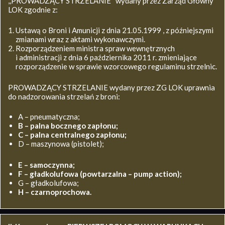
,,PROWADZĄCY STRZELANIE’’ wydany przez Zarząd Główny
LOK zgodnie z:
Ustawą o Broni i Amunicji z dnia 21.05.1999 , z późniejszymi
zmianami wraz z aktami wykonawczymi.
Rozporządzeniem ministra spraw wewnętrznych
i administracji z dnia 6 października 2011 r. zmieniające
rozporządzenie w sprawie wzorcowego regulaminu strzelnic.
PROWADZĄCY STRZELANIE wydany przez ZG LOK uprawnia
do nadzorowania strzelań z broni:
A – pneumatyczna;
B – palna bocznego zapłonu;
C – palna centralnego zapłonu;
D – maszynowa (pistolet);
E – samoczynna;
F – gładkolufowa (powtarzalna – pump action);
G – gładkolufowa;
H – czarnoprochowa.