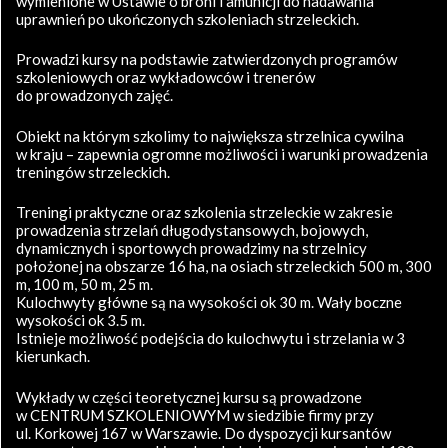
wymienione w Ustawie o broni i amunicji do nadawania
uprawnień po ukończonych szkoleniach strzeleckich.
Prowadzi kursy na podstawie zatwierdzonych programów
szkoleniowych oraz wykładowców i trenerów
do prowadzonych zajęć.
Obiekt na którym szkolimy to największa strzelnica cywilna
w kraju – zapewnia ogromne możliwości i warunki prowadzenia
treningów strzeleckich.
Treningi praktyczne oraz szkolenia strzeleckie w zakresie
prowadzenia strzelań długodystansowych, bojowych,
dynamicznych i sportowych prowadzimy na strzelnicy
położonej na obszarze 16 ha, na osiach strzeleckich 500 m, 300
m, 100 m, 50 m, 25 m.
Kulochwyty główne są na wysokości ok 30 m. Wały boczne
wysokości ok 3.5 m.
Istnieje możliwość podejścia do kulochwytu i strzelania w 3
kierunkach.
Wykłady w części teoretycznej kursu są prowadzone
w CENTRUM SZKOLENIOWYM w siedzibie firmy przy
ul. Korkowej 167 w Warszawie. Do dyspozycji kursantów