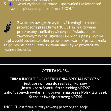
Koszt wydania legitymacji, uprawnień i zaświadczeń
oraz ubezpieczenia ponosi firma INCOLT
Zwracamy uwagę, że wykłady i treningi strzeleckie
prowadzone przez firmę INCOLT są realizowane
przez osoby z unikalną wiedzą i doświadczeniem
zawodowym w posługiwaniu się bronią palną, wynika
stąd wysoki poziom szkoleń i prawidłowe warunki prowadzenia
zajęć. My nie handlujemy uprawnieniami, tylko prowadzimy
realne szkolenia.
OFERTA KURSU
FIRMA INCOLT EURO SZKOLENIA SPECJALISTYCZNE
jest uprawniona do realizacji kursów
„Instruktora Sportu Strzeleckiego PZSS”
zakończonych wydaniem uprawnienia przez Polski Związek
Strzelectwa Sportowego PZSS
INCOLT jest firmą autoryzowaną przez organizacje