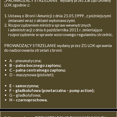
,,PROWADZĄCY STRZELANIE’’ wydany przez Zarząd Główny
LOK zgodnie z:
Ustawą o Broni i Amunicji z dnia 21.05.1999 , z późniejszymi
zmianami wraz z aktami wykonawczymi.
Rozporządzeniem ministra spraw wewnętrznych
i administracji z dnia 6 października 2011 r. zmieniające
rozporządzenie w sprawie wzorcowego regulaminu strzelnic.
PROWADZĄCY STRZELANIE wydany przez ZG LOK uprawnia
do nadzorowania strzelań z broni:
A – pneumatyczna;
B – palna bocznego zapłonu;
C – palna centralnego zapłonu;
D – maszynowa (pistolet);
E – samoczynna;
F – gładkolufowa (powtarzalna – pump action);
G – gładkolufowa;
H – czarnoprochowa.