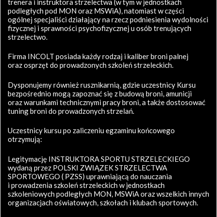
trenera i instruktora strzelectwa (w tym w jednostkach
podległych pod MON oraz MSWiA), natomiast w części
ogólnej specjaliści działający na rzecz podniesienia wydolności
fizycznej i sprawności psychofizycznej u osób trenujących
strzelectwo.
Firma INCOLT posiada każdy rodzaj i kaliber broni palnej
oraz osprzęt do prowadzonych szkoleń strzeleckich.
Dysponujemy również rusznikarnią, gdzie uczestnicy Kursu
bezpośrednio mogą zapoznać się z budową broni, amunicji
oraz warunkami technicznymi pracy broni, a także dostosować
tuning broni do prowadzonych strzelań.
Uczestnicy kursu po zaliczeniu egzaminu końcowego
otrzymują:
Legitymację INSTRUKTORA SPORTU STRZELECKIEGO
wydaną przez POLSKI ZWIĄZEK STRZELECTWA
SPORTOWEGO ( PZSS) uprawniającą do nauczania
i prowadzenia szkoleń strzeleckich w jednostkach
szkoleniowych podległych MON, MSWiA oraz wszelkich innych
organizacjach oświatowych, szkołach i klubach sportowych.