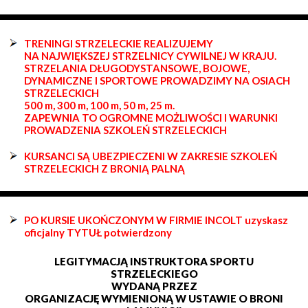
TRENINGI STRZELECKIE REALIZUJEMY
NA NAJWIĘKSZEJ STRZELNICY CYWILNEJ W KRAJU.
STRZELANIA DŁUGODYSTANSOWE, BOJOWE,
DYNAMICZNE I SPORTOWE PROWADZIMY NA OSIACH
STRZELECKICH
500 m, 300 m, 100 m, 50 m, 25 m.
ZAPEWNIA TO OGROMNE MOŻLIWOŚCI I WARUNKI
PROWADZENIA SZKOLEŃ STRZELECKICH
KURSANCI SĄ UBEZPIECZENI W ZAKRESIE SZKOLEŃ
STRZELECKICH Z BRONIĄ PALNĄ
PO KURSIE UKOŃCZONYM W FIRMIE INCOLT uzyskasz
oficjalny TYTUŁ potwierdzony
LEGITYMACJĄ INSTRUKTORA SPORTU
STRZELECKIEGO
WYDANĄ PRZEZ
ORGANIZACJĘ WYMIENIONĄ W USTAWIE O BRONI