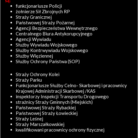
są:
funkcjonariusze Policji
żołnierze Sił Zbrojnych RP
Straży Granicznej
Państwowej Straży Pożarnej
Agencji Bezpieczeństwa Wewnętrznego
Centralnego Biura Antykorupcyjnego
Agencji Wywiadu
Służby Wywiadu Wojskowego
Służby Kontrwywiadu Wojskowego
Służby Więziennej
Służby Ochrony Państwa (SOP)
Straży Ochrony Kolei
Straży Parku
Funkcjonariusze Służby Celno- Skarbowej i pracownicy
Krajowej Administracji Skarbowej /KAS
inspektorzy Inspekcji Transportu Drogowego
strażnicy Straży Gminnych (Miejskich)
Państwowej Straży Rybackiej
Państwowej Straży Łowieckiej
Straży Leśnej
Straży Marszałkowskiej
kwalifikowani pracownicy ochrony fizycznej