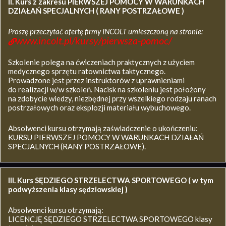
II. Kurs z zakresu
PIERWSZEJ POMOCY W WARUNKACH
DZIAŁAŃ SPECJALNYCH ( RANY POSTRZAŁOWE )
Proszę przeczytać ofertę firmy INCOLT umieszczoną na stronie:
www.incolt.pl/kursy/pierwsza-pomoc/
Szkolenie polega na ćwiczeniach praktycznych z użyciem
medycznego sprzętu ratownictwa taktycznego.
Prowadzone jest przez instruktorów z uprawnieniami
do realizacji w/w szkoleń. Nacisk na szkoleniu jest położony
na zdobycie wiedzy, niezbędnej przy wszelkiego rodzaju ranach
postrzałowych oraz eksplozji materiału wybuchowego.
Absolwenci kursu otrzymają zaświadczenie o ukończeniu:
KURSU PIERWSZEJ POMOCY W WARUNKACH DZIAŁAŃ
SPECJALNYCH (RANY POSTRZAŁOWE).
III. Kurs SĘDZIEGO STRZELECTWA SPORTOWEGO ( w tym
podwyższenia klasy sędziowskiej )
Absolwenci kursu otrzymają:
LICENCJĘ SĘDZIEGO STRZELECTWA SPORTOWEGO klasy