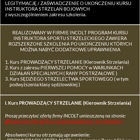
LEGITYMACJĘ / ZAŚWIADCZENIE O UKOŃCZENIU KURSU
INSTRUKTORA STRZELAŃ BOJOWYCH
z wyszczególnieniem zakresu szkolenia.
REALIZOWANY W FIRMIE INCOLT PROGRAM KURSU
INSTRUKTORA SPORTU STRZELECKIEGO ZAWIERA
ROZSZERZONE SZKOLENIA PO UKOŃCZENIU KTÓRYCH
MOŻNA NABYĆ DODATKOWE UPRAWNIENIA
Kurs PROWADZĄCY STRZELANIE (Kierownik Strzelania)
Kurs z zakresu PIERWSZEJ POMOCY w WARUNKACH
DZIAŁAŃ SPECJALNYCH ( RANY POSTRZAŁOWE )
Kurs SĘDZIEGO STRZELECTWA SPORTOWEGO ( w tym
podwyższenia klasy sędziowskiej )
I. Kurs
PROWADZĄCY STRZELANIE (Kierownik Strzelania)
Proszę przeczytać ofertę firmy INCOLT umieszczoną na stronie:
www.incolt.pl/kursy/prowadzacy-strzelanie/
Absolwenci kursu otrzymają uprawnienie: