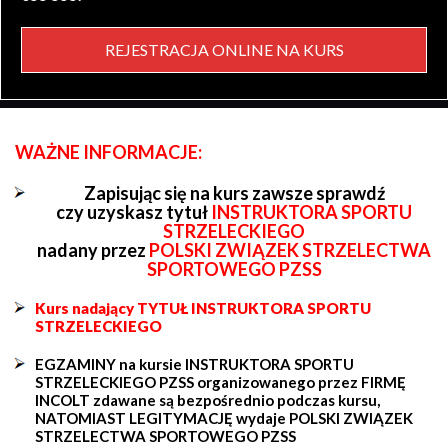
REJESTRACJA ONLINE NA KURS
WAŻNE INFORMACJE:
Zapisując się na kurs zawsze sprawdź
czy uzyskasz tytuł
INSTRUKTORA SPORTU
STRZELECKIEGO
nadany przez
POLSKI ZWIĄZEK STRZELECTWA
SPORTOWEGO PZSS
Kurs nadający TYTUŁ INSTRUKTORA SPORTU
STRZELECKIEGO
EGZAMINY na kursie INSTRUKTORA SPORTU
STRZELECKIEGO PZSS organizowanego przez FIRMĘ
INCOLT zdawane są bezpośrednio podczas kursu,
NATOMIAST LEGITYMACJĘ wydaje POLSKI ZWIĄZEK
STRZELECTWA SPORTOWEGO PZSS