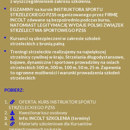
z wyszczególnieniem zakresu szkolenia
.
EGZAMINY na kursie INSTRUKTORA SPORTU
STRZELECKIEGO PZSS organizowanego przez FIRMĘ
INCOLT zdawane są bezpośrednio podczas kursu,
NATOMIAST LEGITYMACJĘ WYDAJE POLSKI ZWIĄZEK
STRZELECTWA SPORTOWEGO PZSS
Kursanci są ubezpieczeni w zakresie szkoleń
strzeleckich z bronią palną
Treningi strzeleckie realizujemy na największej
strzelnicy cywilnej w kraju. Strzelania długodystansowe,
bojowe, dynamiczne i sportowe prowadzimy na osiach
strzeleckich 500 m, 300 m, 100 m, 50 m, 25 m.
Zapewnia
to ogromne możliwości i warunki prowadzenia szkoleń
strzeleckich
POBIERZ:
OFERTA: KURS INSTRUKTOR SPORTU
STRZELECKIEGO PZSS
Kwestionariusz osobowy
Info: INCOLT SZKOLENIA (terminy)
Materiały szkoleniowe dla Kursantów
zarejestrowanych na kursie