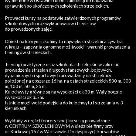
wymienione w Ustawie o broni i amunicji do nadawania
uprawnień po ukończonych szkoleniach strzeleckich.
Prowadzi kursy na podstawie zatwierdzonych programów
szkoleniowych oraz wykładowców i trenerów
do prowadzonych zajęć.
Obiekt na którym szkolimy to największa strzelnica cywilna
w kraju – zapewnia ogromne możliwości i warunki prowadzenia
treningów strzeleckich.
Treningi praktyczne oraz szkolenia strzeleckie w zakresie
prowadzenia strzelań długodystansowych, bojowych,
dynamicznych i sportowych prowadzimy na strzelnicy
położonej na obszarze 16 ha, na osiach strzeleckich 500 m, 300
m, 100 m, 50 m, 25 m.
Kulochwyty główne są na wysokości ok 30 m. Wały boczne
wysokości ok 3.5 m.
Istnieje możliwość podejścia do kulochwytu i strzelania w 3
kierunkach.
Wykłady w części teoretycznej kursu są prowadzone
w CENTRUM SZKOLENIOWYM w siedzibie firmy przy
ul. Korkowej 167 w Warszawie. Do dyspozycji kursantów