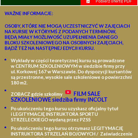
Pobierz ofertę PDF
WAŻNE INFORMACJE:
OSOBY, KTÓRE NIE MOGĄ UCZESTNICZYĆ W ZAJĘCIACH
NA KURSIE W KTÓRYMŚ Z PODANYCH TERMINÓW,
BĘDĄ MIAŁY MOŻLIWOŚĆ UZUPEŁNIENIA DANEGO
BLOKU SZKOLENIOWEGO NA OSOBNYCH ZAJĘCIACH,
BĄDŹ TEŻ NA NASTĘPNEJ EDYCJI KURSU.
Wykłady w części teoretycznej kursu są prowadzone
w CENTRUM SZKOLENIOWYM w siedzibie firmy przy
ul. Korkowej 167 w Warszawie. Do dyspozycji kursantów
są przestronne, wysokie sale szkoleniowe o powierzchni
180 m2.
FILM SALE
ZOBACZ gdzie szkolimy
SZKOLENIOWE siedziba firmy INCOLT
Po ukończeniu tego kursu uzyskasz oficjalny tytuł
i LEGITYMACJĘ
INSTRUKTORA SPORTU
STRZELECKIEGO wydaną przez PZSS
Po ukończeniu tego kursu otrzymasz LEGITYMACJĘ
INSTRUKTORA STRZELAŃ BOJOWYCH / Zaświadczenie