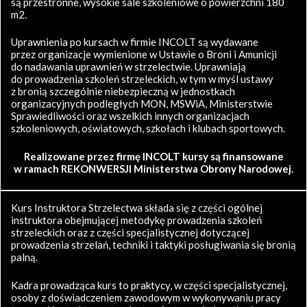
są przestronne, wysokie sale szkoleniowe o powierzchni 180
m2.
Uprawnienia po kursach w firmie INCOLT są wydawane
przez organizacje wymienione w Ustawie o Broni i Amunicji
do nadawania uprawnień w strzelectwie. Uprawniają
do prowadzenia szkoleń strzeleckich, w tym w myśl ustawy
z bronią szczególnie niebezpieczną w jednostkach
organizacyjnych podległych MON, MSWiA, Ministerstwie
Sprawiedliwości oraz wszelkich innych organizacjach
szkoleniowych, oświatowych, szkołach i klubach sportowych.
Realizowane przez firmę INCOLT kursy są finansowane
w ramach REKONWERSJI Ministerstwa Obrony Narodowej.
Kurs Instruktora Strzelectwa składa się z części ogólnej
instruktora obejmującej metodykę prowadzenia szkoleń
strzeleckich oraz z części specjalistycznej dotyczącej
prowadzenia strzelań, techniki i taktyki posługiwania się bronią
palną.
Kadra prowadząca kurs to praktycy, w części specjalistycznej,
osoby z doświadczeniem zawodowym w wykonywaniu pracy