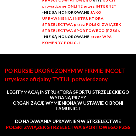
PRAWA OŚWIATOWEGO
oraz
KURSY
prowadzone ONLINE przez INTERNET
-NIE SĄ HONOROWANE
JAKO
UPRAWNIENIA INSTRUKTORA
STRZELECTWA przez POLSKI ZWIĄZEK
STRZELECTWA SPORTOWEGO (PZSS).
-NIE SĄ HONOROWANE
przez WPA
KOMENDY POLICJI
PO KURSIE UKOŃCZONYM W FIRMIE INCOLT
uzyskasz oficjalny TYTUŁ potwierdzony
LEGITYMACJĄ INSTRUKTORA SPORTU STRZELECKIEGO
WYDANĄ PRZEZ
ORGANIZACJĘ WYMIENIONĄ W USTAWIE O BRONI
I AMUNICJI
DO NADAWANIA UPRAWNIEŃ W STRZELECTWIE
POLSKI ZWIĄZEK STRZELECTWA SPORTOWEGO PZSS