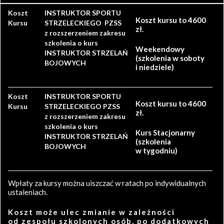
Koszt
INSTRUKTOR SPORTU
Koszt kursu to 4600
Kursu
STRZELECKIEGO PZSS
zł.
z rozszerzeniem zakresu
szkolenia o kurs
Weekendowy
INSTRUKTOR STRZELAŃ
(szkolenia w soboty
BOJOWYCH
i niedziele)
Koszt
INSTRUKTOR SPORTU
Koszt kursu to 4600
Kursu
STRZELECKIEGO PZSS
zł.
z rozszerzeniem zakresu
szkolenia o kurs
Kurs Stacjonarny
INSTRUKTOR STRZELAŃ
(szkolenia
BOJOWYCH
w tygodniu)
Wpłaty za kursy można uiszczać w ratach po indywidualnych
ustaleniach.
Koszt może ulec zmianie w zależności
od zespołu szkolonych osób, po dodatkowych