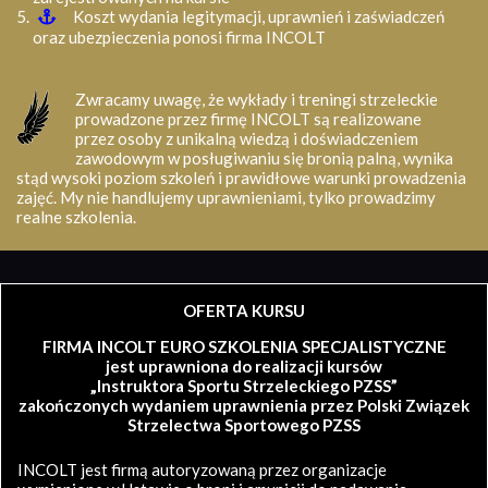
Koszt wydania legitymacji, uprawnień i zaświadczeń
oraz ubezpieczenia ponosi firma INCOLT
Zwracamy uwagę, że wykłady i treningi strzeleckie
prowadzone przez firmę INCOLT są realizowane
przez osoby z unikalną wiedzą i doświadczeniem
zawodowym w posługiwaniu się bronią palną, wynika
stąd wysoki poziom szkoleń i prawidłowe warunki prowadzenia
zajęć. My nie handlujemy uprawnieniami, tylko prowadzimy
realne szkolenia.
OFERTA KURSU
FIRMA INCOLT EURO SZKOLENIA SPECJALISTYCZNE
jest uprawniona do realizacji kursów
„Instruktora Sportu Strzeleckiego PZSS”
zakończonych wydaniem uprawnienia przez Polski Związek
Strzelectwa Sportowego PZSS
INCOLT jest firmą autoryzowaną przez organizacje