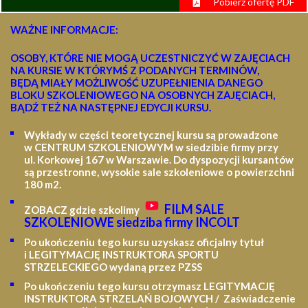
Pobierz ofertę PDF
WAŻNE INFORMACJE:
OSOBY, KTÓRE NIE MOGĄ UCZESTNICZYĆ W ZAJĘCIACH
NA KURSIE W KTÓRYMŚ Z PODANYCH TERMINÓW,
BĘDĄ MIAŁY MOŻLIWOŚĆ UZUPEŁNIENIA DANEGO
BLOKU SZKOLENIOWEGO NA OSOBNYCH ZAJĘCIACH,
BĄDŹ TEŻ NA NASTĘPNEJ EDYCJI KURSU.
Wykłady w części teoretycznej kursu są prowadzone
w CENTRUM SZKOLENIOWYM w siedzibie firmy przy
ul. Korkowej 167 w Warszawie. Do dyspozycji kursantów
są przestronne, wysokie sale szkoleniowe o powierzchni
180 m2.
FILM SALE
ZOBACZ gdzie szkolimy
SZKOLENIOWE siedziba firmy INCOLT
Po ukończeniu tego kursu uzyskasz oficjalny tytuł
i LEGITYMACJĘ
INSTRUKTORA SPORTU
STRZELECKIEGO wydaną przez PZSS
Po ukończeniu tego kursu otrzymasz LEGITYMACJĘ
INSTRUKTORA STRZELAŃ BOJOWYCH / Zaświadczenie