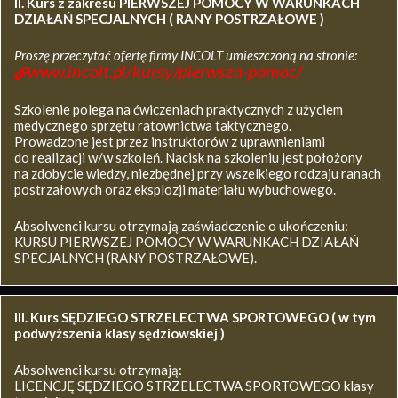
II. Kurs z zakresu
PIERWSZEJ POMOCY W WARUNKACH
DZIAŁAŃ SPECJALNYCH ( RANY POSTRZAŁOWE )
Proszę przeczytać ofertę firmy INCOLT umieszczoną na stronie:
www.incolt.pl/kursy/pierwsza-pomoc/
Szkolenie polega na ćwiczeniach praktycznych z użyciem
medycznego sprzętu ratownictwa taktycznego.
Prowadzone jest przez instruktorów z uprawnieniami
do realizacji w/w szkoleń. Nacisk na szkoleniu jest położony
na zdobycie wiedzy, niezbędnej przy wszelkiego rodzaju ranach
postrzałowych oraz eksplozji materiału wybuchowego.
Absolwenci kursu otrzymają zaświadczenie o ukończeniu:
KURSU PIERWSZEJ POMOCY W WARUNKACH DZIAŁAŃ
SPECJALNYCH (RANY POSTRZAŁOWE).
III. Kurs SĘDZIEGO STRZELECTWA SPORTOWEGO ( w tym
podwyższenia klasy sędziowskiej )
Absolwenci kursu otrzymają:
LICENCJĘ SĘDZIEGO STRZELECTWA SPORTOWEGO klasy