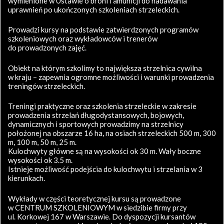
wymienione w Ustawie o broni i amunicji do nadawania
uprawnień po ukończonych szkoleniach strzeleckich.
Prowadzi kursy na podstawie zatwierdzonych programów
szkoleniowych oraz wykładowców i trenerów
do prowadzonych zajęć.
Obiekt na którym szkolimy to największa strzelnica cywilna
w kraju – zapewnia ogromne możliwości i warunki prowadzenia
treningów strzeleckich.
Treningi praktyczne oraz szkolenia strzeleckie w zakresie
prowadzenia strzelań długodystansowych, bojowych,
dynamicznych i sportowych prowadzimy na strzelnicy
położonej na obszarze 16 ha, na osiach strzeleckich 500 m, 300
m, 100 m, 50 m, 25 m.
Kulochwyty główne są na wysokości ok 30 m. Wały boczne
wysokości ok 3.5 m.
Istnieje możliwość podejścia do kulochwytu i strzelania w 3
kierunkach.
Wykłady w części teoretycznej kursu są prowadzone
w CENTRUM SZKOLENIOWYM w siedzibie firmy przy
ul. Korkowej 167 w Warszawie. Do dyspozycji kursantów