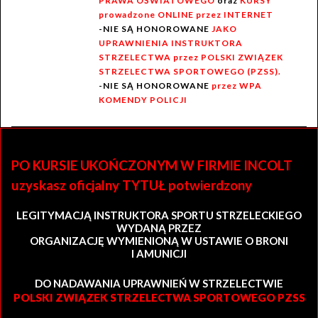
PRAWA OŚWIATOWEGO
oraz
KURSY
prowadzone ONLINE przez INTERNET
-NIE SĄ HONOROWANE
JAKO
UPRAWNIENIA INSTRUKTORA
STRZELECTWA przez POLSKI ZWIĄZEK
STRZELECTWA SPORTOWEGO (PZSS).
-NIE SĄ HONOROWANE
przez WPA
KOMENDY POLICJI
PO KURSIE UKOŃCZONYM W FIRMIE INCOLT
uzyskasz oficjalny TYTUŁ potwierdzony
LEGITYMACJĄ INSTRUKTORA SPORTU STRZELECKIEGO
WYDANĄ PRZEZ
ORGANIZACJĘ WYMIENIONĄ W USTAWIE O BRONI
I AMUNICJI
DO NADAWANIA UPRAWNIEŃ W STRZELECTWIE
POLSKI ZWIĄZEK STRZELECTWA SPORTOWEGO PZSS