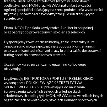
trenera i instruktora strzelectwa (w tym w jednostkach
podległych pod MON oraz MSWiA), natomiast w części
ogólnej specjaliści działający na rzecz podniesienia wydolności
fizycznej i sprawności psychofizycznej u osób trenujących
strzelectwo.
Firma INCOLT posiada każdy rodzaj i kaliber broni palnej
oraz osprzęt do prowadzonych szkoleń strzeleckich.
Dysponujemy również rusznikarnią, gdzie uczestnicy Kursu
bezpośrednio mogą zapoznać się z budową broni, amunicji
oraz warunkami technicznymi pracy broni, a także dostosować
tuning broni do prowadzonych strzelań.
Uczestnicy kursu po zaliczeniu egzaminu końcowego
otrzymują:
Legitymację INSTRUKTORA SPORTU STRZELECKIEGO
wydaną przez POLSKI ZWIĄZEK STRZELECTWA
SPORTOWEGO ( PZSS) uprawniającą do nauczania
i prowadzenia szkoleń strzeleckich w jednostkach
szkoleniowych podległych MON, MSWiA oraz wszelkich innych
organizacjach oświatowych, szkołach i klubach sportowych.