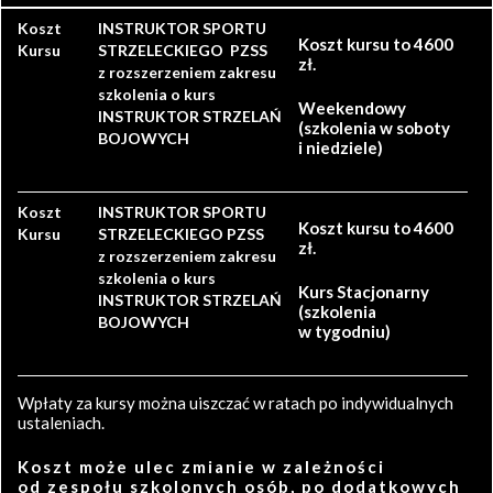
Koszt
INSTRUKTOR SPORTU
Koszt kursu to 4600
Kursu
STRZELECKIEGO PZSS
zł.
z rozszerzeniem zakresu
szkolenia o kurs
Weekendowy
INSTRUKTOR STRZELAŃ
(szkolenia w soboty
BOJOWYCH
i niedziele)
Koszt
INSTRUKTOR SPORTU
Koszt kursu to 4600
Kursu
STRZELECKIEGO PZSS
zł.
z rozszerzeniem zakresu
szkolenia o kurs
Kurs Stacjonarny
INSTRUKTOR STRZELAŃ
(szkolenia
BOJOWYCH
w tygodniu)
Wpłaty za kursy można uiszczać w ratach po indywidualnych
ustaleniach.
Koszt może ulec zmianie w zależności
od zespołu szkolonych osób, po dodatkowych