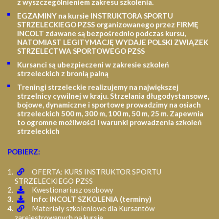
z wyszczególnieniem zakresu szkolenia
.
EGZAMINY na kursie INSTRUKTORA SPORTU
STRZELECKIEGO PZSS organizowanego przez FIRMĘ
INCOLT zdawane są bezpośrednio podczas kursu,
NATOMIAST LEGITYMACJĘ WYDAJE POLSKI ZWIĄZEK
STRZELECTWA SPORTOWEGO PZSS
Kursanci są ubezpieczeni w zakresie szkoleń
strzeleckich z bronią palną
Treningi strzeleckie realizujemy na największej
strzelnicy cywilnej w kraju. Strzelania długodystansowe,
bojowe, dynamiczne i sportowe prowadzimy na osiach
strzeleckich 500 m, 300 m, 100 m, 50 m, 25 m.
Zapewnia
to ogromne możliwości i warunki prowadzenia szkoleń
strzeleckich
POBIERZ:
OFERTA: KURS INSTRUKTOR SPORTU
STRZELECKIEGO PZSS
Kwestionariusz osobowy
Info: INCOLT SZKOLENIA (terminy)
Materiały szkoleniowe dla Kursantów
zarejestrowanych na kursie