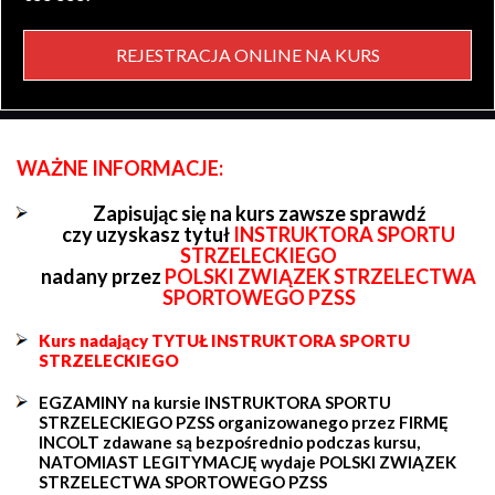
REJESTRACJA ONLINE NA KURS
WAŻNE INFORMACJE:
Zapisując się na kurs zawsze sprawdź
czy uzyskasz tytuł
INSTRUKTORA SPORTU
STRZELECKIEGO
nadany przez
POLSKI ZWIĄZEK STRZELECTWA
SPORTOWEGO PZSS
Kurs nadający TYTUŁ INSTRUKTORA SPORTU
STRZELECKIEGO
EGZAMINY na kursie INSTRUKTORA SPORTU
STRZELECKIEGO PZSS organizowanego przez FIRMĘ
INCOLT zdawane są bezpośrednio podczas kursu,
NATOMIAST LEGITYMACJĘ wydaje POLSKI ZWIĄZEK
STRZELECTWA SPORTOWEGO PZSS