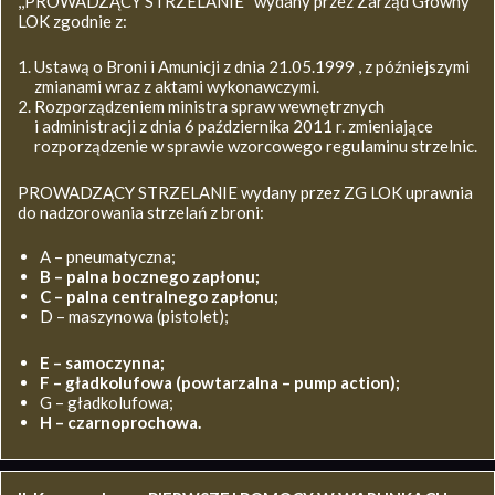
,,PROWADZĄCY STRZELANIE’’ wydany przez Zarząd Główny
LOK zgodnie z:
Ustawą o Broni i Amunicji z dnia 21.05.1999 , z późniejszymi
zmianami wraz z aktami wykonawczymi.
Rozporządzeniem ministra spraw wewnętrznych
i administracji z dnia 6 października 2011 r. zmieniające
rozporządzenie w sprawie wzorcowego regulaminu strzelnic.
PROWADZĄCY STRZELANIE wydany przez ZG LOK uprawnia
do nadzorowania strzelań z broni:
A – pneumatyczna;
B – palna bocznego zapłonu;
C – palna centralnego zapłonu;
D – maszynowa (pistolet);
E – samoczynna;
F – gładkolufowa (powtarzalna – pump action);
G – gładkolufowa;
H – czarnoprochowa.