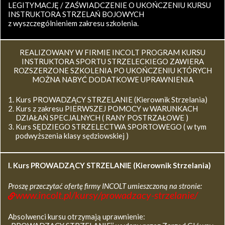
LEGITYMACJĘ / ZAŚWIADCZENIE O UKOŃCZENIU KURSU
INSTRUKTORA STRZELAŃ BOJOWYCH
z wyszczególnieniem zakresu szkolenia.
REALIZOWANY W FIRMIE INCOLT PROGRAM KURSU
INSTRUKTORA SPORTU STRZELECKIEGO ZAWIERA
ROZSZERZONE SZKOLENIA PO UKOŃCZENIU KTÓRYCH
MOŻNA NABYĆ DODATKOWE UPRAWNIENIA
Kurs PROWADZĄCY STRZELANIE (Kierownik Strzelania)
Kurs z zakresu PIERWSZEJ POMOCY w WARUNKACH
DZIAŁAŃ SPECJALNYCH ( RANY POSTRZAŁOWE )
Kurs SĘDZIEGO STRZELECTWA SPORTOWEGO ( w tym
podwyższenia klasy sędziowskiej )
I. Kurs
PROWADZĄCY STRZELANIE (Kierownik Strzelania)
Proszę przeczytać ofertę firmy INCOLT umieszczoną na stronie:
www.incolt.pl/kursy/prowadzacy-strzelanie/
Absolwenci kursu otrzymają uprawnienie: