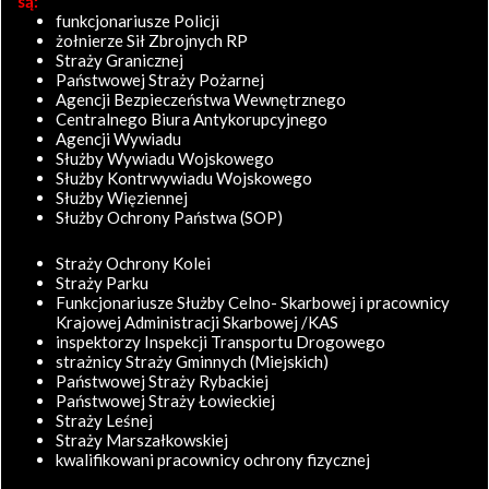
są:
funkcjonariusze Policji
żołnierze Sił Zbrojnych RP
Straży Granicznej
Państwowej Straży Pożarnej
Agencji Bezpieczeństwa Wewnętrznego
Centralnego Biura Antykorupcyjnego
Agencji Wywiadu
Służby Wywiadu Wojskowego
Służby Kontrwywiadu Wojskowego
Służby Więziennej
Służby Ochrony Państwa (SOP)
Straży Ochrony Kolei
Straży Parku
Funkcjonariusze Służby Celno- Skarbowej i pracownicy
Krajowej Administracji Skarbowej /KAS
inspektorzy Inspekcji Transportu Drogowego
strażnicy Straży Gminnych (Miejskich)
Państwowej Straży Rybackiej
Państwowej Straży Łowieckiej
Straży Leśnej
Straży Marszałkowskiej
kwalifikowani pracownicy ochrony fizycznej