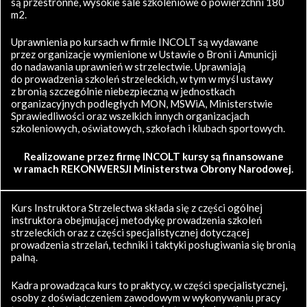
są przestronne, wysokie sale szkoleniowe o powierzchni 180
m2.
Uprawnienia po kursach w firmie INCOLT są wydawane
przez organizacje wymienione w Ustawie o Broni i Amunicji
do nadawania uprawnień w strzelectwie. Uprawniają
do prowadzenia szkoleń strzeleckich, w tym w myśl ustawy
z bronią szczególnie niebezpieczną w jednostkach
organizacyjnych podległych MON, MSWiA, Ministerstwie
Sprawiedliwości oraz wszelkich innych organizacjach
szkoleniowych, oświatowych, szkołach i klubach sportowych.
Realizowane przez firmę INCOLT kursy są finansowane
w ramach REKONWERSJI Ministerstwa Obrony Narodowej.
Kurs Instruktora Strzelectwa składa się z części ogólnej
instruktora obejmującej metodykę prowadzenia szkoleń
strzeleckich oraz z części specjalistycznej dotyczącej
prowadzenia strzelań, techniki i taktyki posługiwania się bronią
palną.
Kadra prowadząca kurs to praktycy, w części specjalistycznej,
osoby z doświadczeniem zawodowym w wykonywaniu pracy