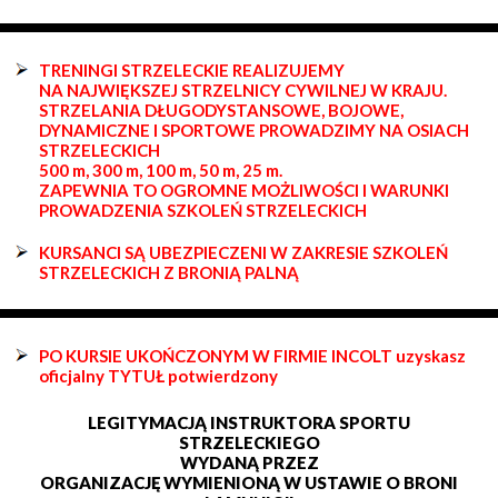
TRENINGI STRZELECKIE REALIZUJEMY
NA NAJWIĘKSZEJ STRZELNICY CYWILNEJ W KRAJU.
STRZELANIA DŁUGODYSTANSOWE, BOJOWE,
DYNAMICZNE I SPORTOWE PROWADZIMY NA OSIACH
STRZELECKICH
500 m, 300 m, 100 m, 50 m, 25 m.
ZAPEWNIA TO OGROMNE MOŻLIWOŚCI I WARUNKI
PROWADZENIA SZKOLEŃ STRZELECKICH
KURSANCI SĄ UBEZPIECZENI W ZAKRESIE SZKOLEŃ
STRZELECKICH Z BRONIĄ PALNĄ
PO KURSIE UKOŃCZONYM W FIRMIE INCOLT uzyskasz
oficjalny TYTUŁ potwierdzony
LEGITYMACJĄ INSTRUKTORA SPORTU
STRZELECKIEGO
WYDANĄ PRZEZ
ORGANIZACJĘ WYMIENIONĄ W USTAWIE O BRONI