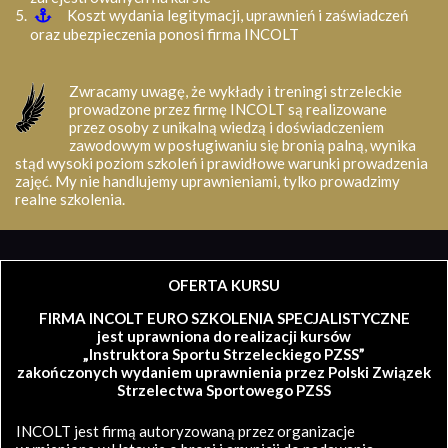
Koszt wydania legitymacji, uprawnień i zaświadczeń
oraz ubezpieczenia ponosi firma INCOLT
Zwracamy uwagę, że wykłady i treningi strzeleckie
prowadzone przez firmę INCOLT są realizowane
przez osoby z unikalną wiedzą i doświadczeniem
zawodowym w posługiwaniu się bronią palną, wynika
stąd wysoki poziom szkoleń i prawidłowe warunki prowadzenia
zajęć. My nie handlujemy uprawnieniami, tylko prowadzimy
realne szkolenia.
OFERTA KURSU
FIRMA INCOLT EURO SZKOLENIA SPECJALISTYCZNE
jest uprawniona do realizacji kursów
„Instruktora Sportu Strzeleckiego PZSS”
zakończonych wydaniem uprawnienia przez Polski Związek
Strzelectwa Sportowego PZSS
INCOLT jest firmą autoryzowaną przez organizacje