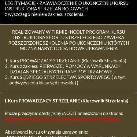
LEGITYMACJĘ / ZAŚWIADCZENIE O UKOŃCZENIU KURSU
INSTRUKTORA STRZELAŃ BOJOWYCH
z wyszczególnieniem zakresu szkolenia.
REALIZOWANY W FIRMIE INCOLT PROGRAM KURSU
INSTRUKTORA SPORTU STRZELECKIEGO ZAWIERA
ROZSZERZONE SZKOLENIA PO UKOŃCZENIU KTÓRYCH
MOŻNA NABYĆ DODATKOWE UPRAWNIENIA
Kurs PROWADZĄCY STRZELANIE (Kierownik Strzelania)
Kurs z zakresu PIERWSZEJ POMOCY w WARUNKACH
DZIAŁAŃ SPECJALNYCH ( RANY POSTRZAŁOWE )
Kurs SĘDZIEGO STRZELECTWA SPORTOWEGO ( w tym
podwyższenia klasy sędziowskiej )
I. Kurs
PROWADZĄCY STRZELANIE (Kierownik Strzelania)
Proszę przeczytać ofertę firmy INCOLT umieszczoną na stronie:
www.incolt.pl/kursy/prowadzacy-strzelanie/
Absolwenci kursu otrzymają uprawnienie: