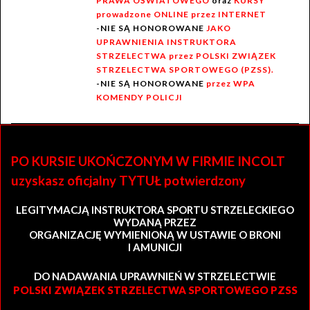
PRAWA OŚWIATOWEGO
oraz
KURSY
prowadzone ONLINE przez INTERNET
-NIE SĄ HONOROWANE
JAKO
UPRAWNIENIA INSTRUKTORA
STRZELECTWA przez POLSKI ZWIĄZEK
STRZELECTWA SPORTOWEGO (PZSS).
-NIE SĄ HONOROWANE
przez WPA
KOMENDY POLICJI
PO KURSIE UKOŃCZONYM W FIRMIE INCOLT
uzyskasz oficjalny TYTUŁ potwierdzony
LEGITYMACJĄ INSTRUKTORA SPORTU STRZELECKIEGO
WYDANĄ PRZEZ
ORGANIZACJĘ WYMIENIONĄ W USTAWIE O BRONI
I AMUNICJI
DO NADAWANIA UPRAWNIEŃ W STRZELECTWIE
POLSKI ZWIĄZEK STRZELECTWA SPORTOWEGO PZSS