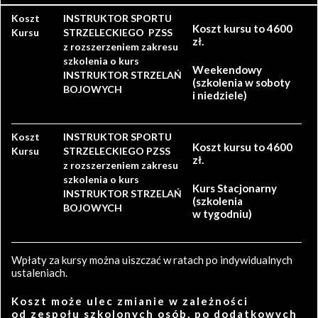
Koszt
INSTRUKTOR SPORTU
Koszt kursu to 4600
Kursu
STRZELECKIEGO PZSS
zł.
z rozszerzeniem zakresu
szkolenia o kurs
Weekendowy
INSTRUKTOR STRZELAŃ
(szkolenia w soboty
BOJOWYCH
i niedziele)
Koszt
INSTRUKTOR SPORTU
Koszt kursu to 4600
Kursu
STRZELECKIEGO PZSS
zł.
z rozszerzeniem zakresu
szkolenia o kurs
Kurs Stacjonarny
INSTRUKTOR STRZELAŃ
(szkolenia
BOJOWYCH
w tygodniu)
Wpłaty za kursy można uiszczać w ratach po indywidualnych
ustaleniach.
Koszt może ulec zmianie w zależności
od zespołu szkolonych osób, po dodatkowych