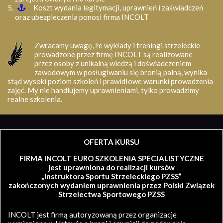
Koszt wydania legitymacji, uprawnień i zaświadczeń
oraz ubezpieczenia ponosi firma INCOLT
Zwracamy uwagę, że wykłady i treningi strzeleckie
prowadzone przez firmę INCOLT są realizowane
przez osoby z unikalną wiedzą i doświadczeniem
zawodowym w posługiwaniu się bronią palną, wynika
stąd wysoki poziom szkoleń i prawidłowe warunki prowadzenia
zajęć. My nie handlujemy uprawnieniami, tylko prowadzimy
realne szkolenia.
OFERTA KURSU
FIRMA INCOLT EURO SZKOLENIA SPECJALISTYCZNE
jest uprawniona do realizacji kursów
„Instruktora Sportu Strzeleckiego PZSS”
zakończonych wydaniem uprawnienia przez Polski Związek
Strzelectwa Sportowego PZSS
INCOLT jest firmą autoryzowaną przez organizacje