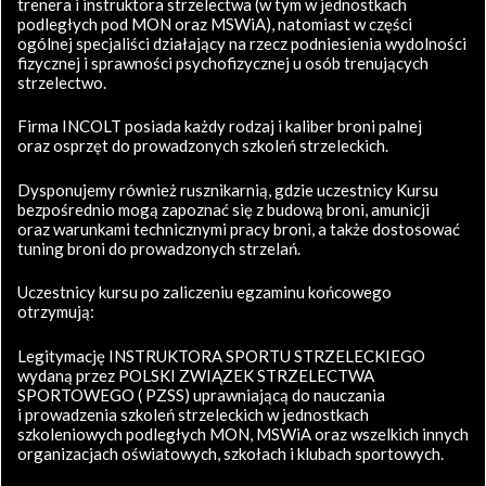
trenera i instruktora strzelectwa (w tym w jednostkach
podległych pod MON oraz MSWiA), natomiast w części
ogólnej specjaliści działający na rzecz podniesienia wydolności
fizycznej i sprawności psychofizycznej u osób trenujących
strzelectwo.
Firma INCOLT posiada każdy rodzaj i kaliber broni palnej
oraz osprzęt do prowadzonych szkoleń strzeleckich.
Dysponujemy również rusznikarnią, gdzie uczestnicy Kursu
bezpośrednio mogą zapoznać się z budową broni, amunicji
oraz warunkami technicznymi pracy broni, a także dostosować
tuning broni do prowadzonych strzelań.
Uczestnicy kursu po zaliczeniu egzaminu końcowego
otrzymują:
Legitymację INSTRUKTORA SPORTU STRZELECKIEGO
wydaną przez POLSKI ZWIĄZEK STRZELECTWA
SPORTOWEGO ( PZSS) uprawniającą do nauczania
i prowadzenia szkoleń strzeleckich w jednostkach
szkoleniowych podległych MON, MSWiA oraz wszelkich innych
organizacjach oświatowych, szkołach i klubach sportowych.