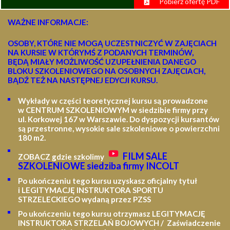
Pobierz ofertę PDF
WAŻNE INFORMACJE:
OSOBY, KTÓRE NIE MOGĄ UCZESTNICZYĆ W ZAJĘCIACH
NA KURSIE W KTÓRYMŚ Z PODANYCH TERMINÓW,
BĘDĄ MIAŁY MOŻLIWOŚĆ UZUPEŁNIENIA DANEGO
BLOKU SZKOLENIOWEGO NA OSOBNYCH ZAJĘCIACH,
BĄDŹ TEŻ NA NASTĘPNEJ EDYCJI KURSU.
Wykłady w części teoretycznej kursu są prowadzone
w CENTRUM SZKOLENIOWYM w siedzibie firmy przy
ul. Korkowej 167 w Warszawie. Do dyspozycji kursantów
są przestronne, wysokie sale szkoleniowe o powierzchni
180 m2.
FILM SALE
ZOBACZ gdzie szkolimy
SZKOLENIOWE siedziba firmy INCOLT
Po ukończeniu tego kursu uzyskasz oficjalny tytuł
i LEGITYMACJĘ
INSTRUKTORA SPORTU
STRZELECKIEGO wydaną przez PZSS
Po ukończeniu tego kursu otrzymasz LEGITYMACJĘ
INSTRUKTORA STRZELAŃ BOJOWYCH / Zaświadczenie