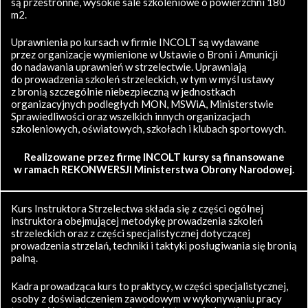
są przestronne, wysokie sale szkoleniowe o powierzchni 180
m2.
Uprawnienia po kursach w firmie INCOLT są wydawane
przez organizacje wymienione w Ustawie o Broni i Amunicji
do nadawania uprawnień w strzelectwie. Uprawniają
do prowadzenia szkoleń strzeleckich, w tym w myśl ustawy
z bronią szczególnie niebezpieczną w jednostkach
organizacyjnych podległych MON, MSWiA, Ministerstwie
Sprawiedliwości oraz wszelkich innych organizacjach
szkoleniowych, oświatowych, szkołach i klubach sportowych.
Realizowane przez firmę INCOLT kursy są finansowane
w ramach REKONWERSJI Ministerstwa Obrony Narodowej.
Kurs Instruktora Strzelectwa składa się z części ogólnej
instruktora obejmującej metodykę prowadzenia szkoleń
strzeleckich oraz z części specjalistycznej dotyczącej
prowadzenia strzelań, techniki i taktyki posługiwania się bronią
palną.
Kadra prowadząca kurs to praktycy, w części specjalistycznej,
osoby z doświadczeniem zawodowym w wykonywaniu pracy