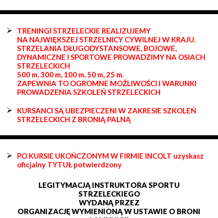
TRENINGI STRZELECKIE REALIZUJEMY
NA NAJWIĘKSZEJ STRZELNICY CYWILNEJ W KRAJU.
STRZELANIA DŁUGODYSTANSOWE, BOJOWE,
DYNAMICZNE I SPORTOWE PROWADZIMY NA OSIACH
STRZELECKICH
500 m, 300 m, 100 m, 50 m, 25 m.
ZAPEWNIA TO OGROMNE MOŻLIWOŚCI I WARUNKI
PROWADZENIA SZKOLEŃ STRZELECKICH
KURSANCI SĄ UBEZPIECZENI W ZAKRESIE SZKOLEŃ
STRZELECKICH Z BRONIĄ PALNĄ
PO KURSIE UKOŃCZONYM W FIRMIE INCOLT uzyskasz
oficjalny TYTUŁ potwierdzony
LEGITYMACJĄ INSTRUKTORA SPORTU
STRZELECKIEGO
WYDANĄ PRZEZ
ORGANIZACJĘ WYMIENIONĄ W USTAWIE O BRONI