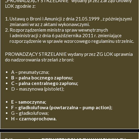
,,PROWADZĄCY STRZELANIE’’ wydany przez Zarząd Główny
LOK zgodnie z:
Ustawą o Broni i Amunicji z dnia 21.05.1999 , z późniejszymi
zmianami wraz z aktami wykonawczymi.
Rozporządzeniem ministra spraw wewnętrznych
i administracji z dnia 6 października 2011 r. zmieniające
rozporządzenie w sprawie wzorcowego regulaminu strzelnic.
PROWADZĄCY STRZELANIE wydany przez ZG LOK uprawnia
do nadzorowania strzelań z broni:
A – pneumatyczna;
B – palna bocznego zapłonu;
C – palna centralnego zapłonu;
D – maszynowa (pistolet);
E – samoczynna;
F – gładkolufowa (powtarzalna – pump action);
G – gładkolufowa;
H – czarnoprochowa.