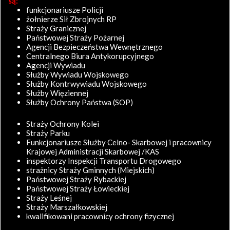
są:
funkcjonariusze Policji
żołnierze Sił Zbrojnych RP
Straży Granicznej
Państwowej Straży Pożarnej
Agencji Bezpieczeństwa Wewnętrznego
Centralnego Biura Antykorupcyjnego
Agencji Wywiadu
Służby Wywiadu Wojskowego
Służby Kontrwywiadu Wojskowego
Służby Więziennej
Służby Ochrony Państwa (SOP)
Straży Ochrony Kolei
Straży Parku
Funkcjonariusze Służby Celno- Skarbowej i pracownicy
Krajowej Administracji Skarbowej /KAS
inspektorzy Inspekcji Transportu Drogowego
strażnicy Straży Gminnych (Miejskich)
Państwowej Straży Rybackiej
Państwowej Straży Łowieckiej
Straży Leśnej
Straży Marszałkowskiej
kwalifikowani pracownicy ochrony fizycznej