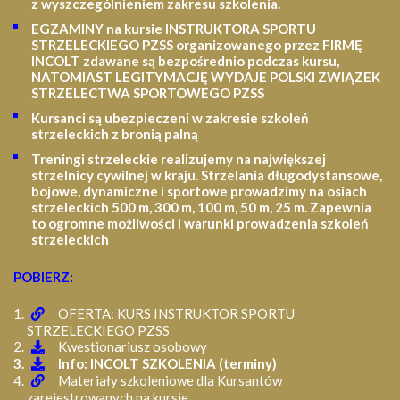
z wyszczególnieniem zakresu szkolenia
.
EGZAMINY na kursie INSTRUKTORA SPORTU
STRZELECKIEGO PZSS organizowanego przez FIRMĘ
INCOLT zdawane są bezpośrednio podczas kursu,
NATOMIAST LEGITYMACJĘ WYDAJE POLSKI ZWIĄZEK
STRZELECTWA SPORTOWEGO PZSS
Kursanci są ubezpieczeni w zakresie szkoleń
strzeleckich z bronią palną
Treningi strzeleckie realizujemy na największej
strzelnicy cywilnej w kraju. Strzelania długodystansowe,
bojowe, dynamiczne i sportowe prowadzimy na osiach
strzeleckich 500 m, 300 m, 100 m, 50 m, 25 m.
Zapewnia
to ogromne możliwości i warunki prowadzenia szkoleń
strzeleckich
POBIERZ:
OFERTA: KURS INSTRUKTOR SPORTU
STRZELECKIEGO PZSS
Kwestionariusz osobowy
Info: INCOLT SZKOLENIA (terminy)
Materiały szkoleniowe dla Kursantów
zarejestrowanych na kursie