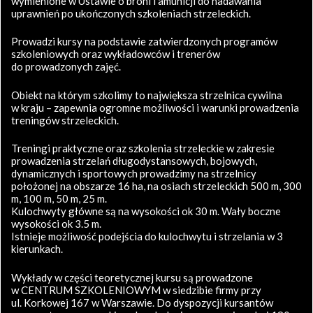
wymienione w Ustawie o broni i amunicji do nadawania
uprawnień po ukończonych szkoleniach strzeleckich.
Prowadzi kursy na podstawie zatwierdzonych programów
szkoleniowych oraz wykładowców i trenerów
do prowadzonych zajęć.
Obiekt na którym szkolimy to największa strzelnica cywilna
w kraju – zapewnia ogromne możliwości i warunki prowadzenia
treningów strzeleckich.
Treningi praktyczne oraz szkolenia strzeleckie w zakresie
prowadzenia strzelań długodystansowych, bojowych,
dynamicznych i sportowych prowadzimy na strzelnicy
położonej na obszarze 16 ha, na osiach strzeleckich 500 m, 300
m, 100 m, 50 m, 25 m.
Kulochwyty główne są na wysokości ok 30 m. Wały boczne
wysokości ok 3.5 m.
Istnieje możliwość podejścia do kulochwytu i strzelania w 3
kierunkach.
Wykłady w części teoretycznej kursu są prowadzone
w CENTRUM SZKOLENIOWYM w siedzibie firmy przy
ul. Korkowej 167 w Warszawie. Do dyspozycji kursantów