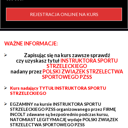
REJESTRACJA ONLINE NA KURS
WAŻNE INFORMACJE:
Zapisując się na kurs zawsze sprawdź
czy uzyskasz tytuł
INSTRUKTORA SPORTU
STRZELECKIEGO
nadany przez
POLSKI ZWIĄZEK STRZELECTWA
SPORTOWEGO PZSS
Kurs nadający TYTUŁ INSTRUKTORA SPORTU
STRZELECKIEGO
EGZAMINY na kursie INSTRUKTORA SPORTU
STRZELECKIEGO PZSS organizowanego przez FIRMĘ
INCOLT zdawane są bezpośrednio podczas kursu,
NATOMIAST LEGITYMACJĘ wydaje POLSKI ZWIĄZEK
STRZELECTWA SPORTOWEGO PZSS