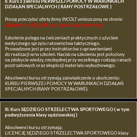
II. Kurs z zakresu
PIERWSZEJ POMOCY W WARUNKACH
DZIAŁAŃ SPECJALNYCH ( RANY POSTRZAŁOWE )
Proszę przeczytać ofertę firmy INCOLT umieszczoną na stronie:
www.incolt.pl/kursy/pierwsza-pomoc/
Szkolenie polega na ćwiczeniach praktycznych z użyciem
medycznego sprzętu ratownictwa taktycznego.
Prowadzone jest przez instruktorów z uprawnieniami
do realizacji w/w szkoleń. Nacisk na szkoleniu jest położony
na zdobycie wiedzy, niezbędnej przy wszelkiego rodzaju ranach
postrzałowych oraz eksplozji materiału wybuchowego.
Absolwenci kursu otrzymają zaświadczenie o ukończeniu:
KURSU PIERWSZEJ POMOCY W WARUNKACH DZIAŁAŃ
SPECJALNYCH (RANY POSTRZAŁOWE).
III. Kurs SĘDZIEGO STRZELECTWA SPORTOWEGO ( w tym
podwyższenia klasy sędziowskiej )
Absolwenci kursu otrzymają:
LICENCJĘ SĘDZIEGO STRZELECTWA SPORTOWEGO klasy