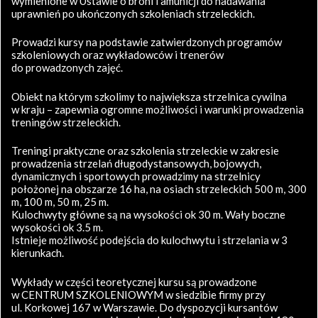
wymienione w Ustawie o broni i amunicji do nadawania
uprawnień po ukończonych szkoleniach strzeleckich.
Prowadzi kursy na podstawie zatwierdzonych programów
szkoleniowych oraz wykładowców i trenerów
do prowadzonych zajęć.
Obiekt na którym szkolimy to największa strzelnica cywilna
w kraju – zapewnia ogromne możliwości i warunki prowadzenia
treningów strzeleckich.
Treningi praktyczne oraz szkolenia strzeleckie w zakresie
prowadzenia strzelań długodystansowych, bojowych,
dynamicznych i sportowych prowadzimy na strzelnicy
położonej na obszarze 16 ha, na osiach strzeleckich 500 m, 300
m, 100 m, 50 m, 25 m.
Kulochwyty główne są na wysokości ok 30 m. Wały boczne
wysokości ok 3.5 m.
Istnieje możliwość podejścia do kulochwytu i strzelania w 3
kierunkach.
Wykłady w części teoretycznej kursu są prowadzone
w CENTRUM SZKOLENIOWYM w siedzibie firmy przy
ul. Korkowej 167 w Warszawie. Do dyspozycji kursantów