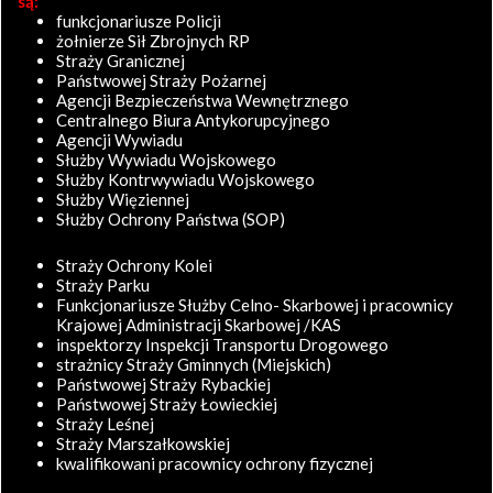
są:
funkcjonariusze Policji
żołnierze Sił Zbrojnych RP
Straży Granicznej
Państwowej Straży Pożarnej
Agencji Bezpieczeństwa Wewnętrznego
Centralnego Biura Antykorupcyjnego
Agencji Wywiadu
Służby Wywiadu Wojskowego
Służby Kontrwywiadu Wojskowego
Służby Więziennej
Służby Ochrony Państwa (SOP)
Straży Ochrony Kolei
Straży Parku
Funkcjonariusze Służby Celno- Skarbowej i pracownicy
Krajowej Administracji Skarbowej /KAS
inspektorzy Inspekcji Transportu Drogowego
strażnicy Straży Gminnych (Miejskich)
Państwowej Straży Rybackiej
Państwowej Straży Łowieckiej
Straży Leśnej
Straży Marszałkowskiej
kwalifikowani pracownicy ochrony fizycznej