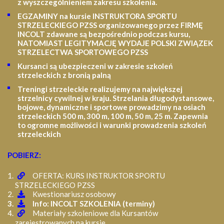
z wyszczególnieniem zakresu szkolenia
.
EGZAMINY na kursie INSTRUKTORA SPORTU
STRZELECKIEGO PZSS organizowanego przez FIRMĘ
INCOLT zdawane są bezpośrednio podczas kursu,
NATOMIAST LEGITYMACJĘ WYDAJE POLSKI ZWIĄZEK
STRZELECTWA SPORTOWEGO PZSS
Kursanci są ubezpieczeni w zakresie szkoleń
strzeleckich z bronią palną
Treningi strzeleckie realizujemy na największej
strzelnicy cywilnej w kraju. Strzelania długodystansowe,
bojowe, dynamiczne i sportowe prowadzimy na osiach
strzeleckich 500 m, 300 m, 100 m, 50 m, 25 m.
Zapewnia
to ogromne możliwości i warunki prowadzenia szkoleń
strzeleckich
POBIERZ:
OFERTA: KURS INSTRUKTOR SPORTU
STRZELECKIEGO PZSS
Kwestionariusz osobowy
Info: INCOLT SZKOLENIA (terminy)
Materiały szkoleniowe dla Kursantów
zarejestrowanych na kursie