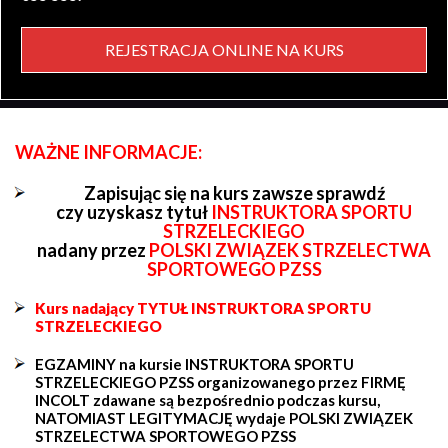
REJESTRACJA ONLINE NA KURS
WAŻNE INFORMACJE:
Zapisując się na kurs zawsze sprawdź
czy uzyskasz tytuł
INSTRUKTORA SPORTU
STRZELECKIEGO
nadany przez
POLSKI ZWIĄZEK STRZELECTWA
SPORTOWEGO PZSS
Kurs nadający TYTUŁ INSTRUKTORA SPORTU
STRZELECKIEGO
EGZAMINY na kursie INSTRUKTORA SPORTU
STRZELECKIEGO PZSS organizowanego przez FIRMĘ
INCOLT zdawane są bezpośrednio podczas kursu,
NATOMIAST LEGITYMACJĘ wydaje POLSKI ZWIĄZEK
STRZELECTWA SPORTOWEGO PZSS