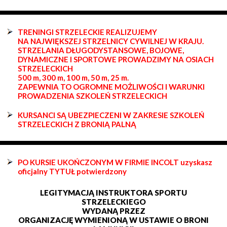
TRENINGI STRZELECKIE REALIZUJEMY
NA NAJWIĘKSZEJ STRZELNICY CYWILNEJ W KRAJU.
STRZELANIA DŁUGODYSTANSOWE, BOJOWE,
DYNAMICZNE I SPORTOWE PROWADZIMY NA OSIACH
STRZELECKICH
500 m, 300 m, 100 m, 50 m, 25 m.
ZAPEWNIA TO OGROMNE MOŻLIWOŚCI I WARUNKI
PROWADZENIA SZKOLEŃ STRZELECKICH
KURSANCI SĄ UBEZPIECZENI W ZAKRESIE SZKOLEŃ
STRZELECKICH Z BRONIĄ PALNĄ
PO KURSIE UKOŃCZONYM W FIRMIE INCOLT uzyskasz
oficjalny TYTUŁ potwierdzony
LEGITYMACJĄ INSTRUKTORA SPORTU
STRZELECKIEGO
WYDANĄ PRZEZ
ORGANIZACJĘ WYMIENIONĄ W USTAWIE O BRONI