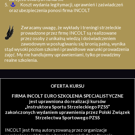
Koszt wydania legitymacji, uprawnień i zaświadczeń
oraz ubezpieczenia ponosi firma INCOLT
Zwracamy uwagę, że wykłady i treningi strzeleckie
prowadzone przez firmę INCOLT są realizowane
przez osoby z unikalną wiedzą i doświadczeniem
zawodowym w posługiwaniu się bronią palną, wynika
stąd wysoki poziom szkoleń i prawidłowe warunki prowadzenia
zajęć. My nie handlujemy uprawnieniami, tylko prowadzimy
realne szkolenia.
OFERTA KURSU
FIRMA INCOLT EURO SZKOLENIA SPECJALISTYCZNE
jest uprawniona do realizacji kursów
„Instruktora Sportu Strzeleckiego PZSS”
zakończonych wydaniem uprawnienia przez Polski Związek
Strzelectwa Sportowego PZSS
INCOLT jest firmą autoryzowaną przez organizacje