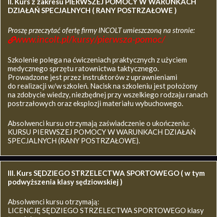
II. Kurs z zakresu
PIERWSZEJ POMOCY W WARUNKACH
DZIAŁAŃ SPECJALNYCH ( RANY POSTRZAŁOWE )
Proszę przeczytać ofertę firmy INCOLT umieszczoną na stronie:
www.incolt.pl/kursy/pierwsza-pomoc/
Szkolenie polega na ćwiczeniach praktycznych z użyciem
medycznego sprzętu ratownictwa taktycznego.
Prowadzone jest przez instruktorów z uprawnieniami
do realizacji w/w szkoleń. Nacisk na szkoleniu jest położony
na zdobycie wiedzy, niezbędnej przy wszelkiego rodzaju ranach
postrzałowych oraz eksplozji materiału wybuchowego.
Absolwenci kursu otrzymają zaświadczenie o ukończeniu:
KURSU PIERWSZEJ POMOCY W WARUNKACH DZIAŁAŃ
SPECJALNYCH (RANY POSTRZAŁOWE).
III. Kurs SĘDZIEGO STRZELECTWA SPORTOWEGO ( w tym
podwyższenia klasy sędziowskiej )
Absolwenci kursu otrzymają:
LICENCJĘ SĘDZIEGO STRZELECTWA SPORTOWEGO klasy