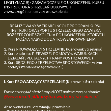
LEGITYMACJĘ / ZAŚWIADCZENIE O UKOŃCZENIU KURSU
INSTRUKTORA STRZELAŃ BOJOWYCH
z wyszczególnieniem zakresu szkolenia.
REALIZOWANY W FIRMIE INCOLT PROGRAM KURSU
INSTRUKTORA SPORTU STRZELECKIEGO ZAWIERA
ROZSZERZONE SZKOLENIA PO UKOŃCZENIU KTÓRYCH
MOŻNA NABYĆ DODATKOWE UPRAWNIENIA
Kurs PROWADZĄCY STRZELANIE (Kierownik Strzelania)
Kurs z zakresu PIERWSZEJ POMOCY w WARUNKACH
DZIAŁAŃ SPECJALNYCH ( RANY POSTRZAŁOWE )
Kurs SĘDZIEGO STRZELECTWA SPORTOWEGO ( w tym
podwyższenia klasy sędziowskiej )
I. Kurs
PROWADZĄCY STRZELANIE (Kierownik Strzelania)
Proszę przeczytać ofertę firmy INCOLT umieszczoną na stronie:
www.incolt.pl/kursy/prowadzacy-strzelanie/
Absolwenci kursu otrzymają uprawnienie: