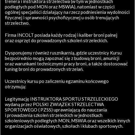
trenera i instruktora strzelectwa (w tym w jednostkach
podległych pod MON oraz MSWiA), natomiast w części
ogólnej specjaliści działający na rzecz podniesienia wydolności
fizycznej i sprawności psychofizycznej u osób trenujących
strzelectwo.
Firma INCOLT posiada każdy rodzaj i kaliber broni palnej
oraz osprzęt do prowadzonych szkoleń strzeleckich.
Dysponujemy również rusznikarnią, gdzie uczestnicy Kursu
bezpośrednio mogą zapoznać się z budową broni, amunicji
oraz warunkami technicznymi pracy broni, a także dostosować
tuning broni do prowadzonych strzelań.
Uczestnicy kursu po zaliczeniu egzaminu końcowego
otrzymują:
Legitymację INSTRUKTORA SPORTU STRZELECKIEGO
wydaną przez POLSKI ZWIĄZEK STRZELECTWA
SPORTOWEGO ( PZSS) uprawniającą do nauczania
i prowadzenia szkoleń strzeleckich w jednostkach
szkoleniowych podległych MON, MSWiA oraz wszelkich innych
organizacjach oświatowych, szkołach i klubach sportowych.