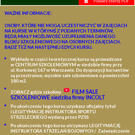
Pobierz ofertę PDF
WAŻNE INFORMACJE:
OSOBY, KTÓRE NIE MOGĄ UCZESTNICZYĆ W ZAJĘCIACH
NA KURSIE W KTÓRYMŚ Z PODANYCH TERMINÓW,
BĘDĄ MIAŁY MOŻLIWOŚĆ UZUPEŁNIENIA DANEGO
BLOKU SZKOLENIOWEGO NA OSOBNYCH ZAJĘCIACH,
BĄDŹ TEŻ NA NASTĘPNEJ EDYCJI KURSU.
Wykłady w części teoretycznej kursu są prowadzone
w CENTRUM SZKOLENIOWYM w siedzibie firmy przy
ul. Korkowej 167 w Warszawie. Do dyspozycji kursantów
są przestronne, wysokie sale szkoleniowe o powierzchni
180 m2.
FILM SALE
ZOBACZ gdzie szkolimy
SZKOLENIOWE siedziba firmy INCOLT
Po ukończeniu tego kursu uzyskasz oficjalny tytuł
i LEGITYMACJĘ
INSTRUKTORA SPORTU
STRZELECKIEGO wydaną przez PZSS
Po ukończeniu tego kursu otrzymasz LEGITYMACJĘ
INSTRUKTORA STRZELAŃ BOJOWYCH / Zaświadczenie