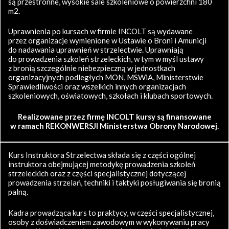
są przestronne, wysokie sale szkoleniowe o powierzchni 180
m2.
Uprawnienia po kursach w firmie INCOLT są wydawane
przez organizacje wymienione w Ustawie o Broni i Amunicji
do nadawania uprawnień w strzelectwie. Uprawniają
do prowadzenia szkoleń strzeleckich, w tym w myśl ustawy
z bronią szczególnie niebezpieczną w jednostkach
organizacyjnych podległych MON, MSWiA, Ministerstwie
Sprawiedliwości oraz wszelkich innych organizacjach
szkoleniowych, oświatowych, szkołach i klubach sportowych.
Realizowane przez firmę INCOLT kursy są finansowane
w ramach REKONWERSJI Ministerstwa Obrony Narodowej.
Kurs Instruktora Strzelectwa składa się z części ogólnej
instruktora obejmującej metodykę prowadzenia szkoleń
strzeleckich oraz z części specjalistycznej dotyczącej
prowadzenia strzelań, techniki i taktyki posługiwania się bronią
palną.
Kadra prowadząca kurs to praktycy, w części specjalistycznej,
osoby z doświadczeniem zawodowym w wykonywaniu pracy