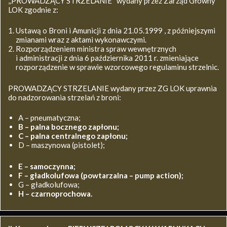
,,PROWADZĄCY STRZELANIE’’ wydany przez Zarząd Główny
LOK zgodnie z:
Ustawą o Broni i Amunicji z dnia 21.05.1999 , z późniejszymi
zmianami wraz z aktami wykonawczymi.
Rozporządzeniem ministra spraw wewnętrznych
i administracji z dnia 6 października 2011 r. zmieniające
rozporządzenie w sprawie wzorcowego regulaminu strzelnic.
PROWADZĄCY STRZELANIE wydany przez ZG LOK uprawnia
do nadzorowania strzelań z broni:
A – pneumatyczna;
B – palna bocznego zapłonu;
C – palna centralnego zapłonu;
D – maszynowa (pistolet);
E – samoczynna;
F – gładkolufowa (powtarzalna – pump action);
G – gładkolufowa;
H – czarnoprochowa.