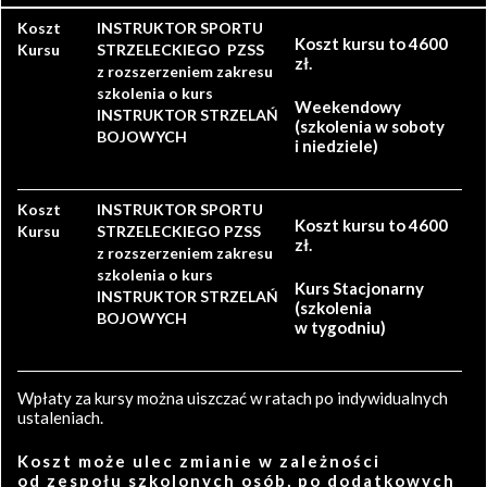
Koszt
INSTRUKTOR SPORTU
Koszt kursu to 4600
Kursu
STRZELECKIEGO PZSS
zł.
z rozszerzeniem zakresu
szkolenia o kurs
Weekendowy
INSTRUKTOR STRZELAŃ
(szkolenia w soboty
BOJOWYCH
i niedziele)
Koszt
INSTRUKTOR SPORTU
Koszt kursu to 4600
Kursu
STRZELECKIEGO PZSS
zł.
z rozszerzeniem zakresu
szkolenia o kurs
Kurs Stacjonarny
INSTRUKTOR STRZELAŃ
(szkolenia
BOJOWYCH
w tygodniu)
Wpłaty za kursy można uiszczać w ratach po indywidualnych
ustaleniach.
Koszt może ulec zmianie w zależności
od zespołu szkolonych osób, po dodatkowych