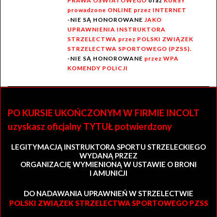
PRAWA OŚWIATOWEGO
oraz
KURSY
prowadzone ONLINE przez INTERNET
-NIE SĄ HONOROWANE
JAKO
UPRAWNIENIA INSTRUKTORA
STRZELECTWA przez POLSKI ZWIĄZEK
STRZELECTWA SPORTOWEGO (PZSS).
-NIE SĄ HONOROWANE
przez WPA
KOMENDY POLICJI
PO KURSIE UKOŃCZONYM W FIRMIE INCOLT
uzyskasz oficjalny TYTUŁ potwierdzony
LEGITYMACJĄ INSTRUKTORA SPORTU STRZELECKIEGO
WYDANĄ PRZEZ
ORGANIZACJĘ WYMIENIONĄ W USTAWIE O BRONI
I AMUNICJI
DO NADAWANIA UPRAWNIEŃ W STRZELECTWIE
POLSKI ZWIĄZEK STRZELECTWA SPORTOWEGO PZSS