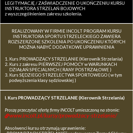
LEGITYMACJĘ / ZAŚWIADCZENIE O UKOŃCZENIU KURSU
INSTRUKTORA STRZELAŃ BOJOWYCH
z wyszczególnieniem zakresu szkolenia.
REALIZOWANY W FIRMIE INCOLT PROGRAM KURSU
INSTRUKTORA SPORTU STRZELECKIEGO ZAWIERA
ROZSZERZONE SZKOLENIA PO UKOŃCZENIU KTÓRYCH
MOŻNA NABYĆ DODATKOWE UPRAWNIENIA
Kurs PROWADZĄCY STRZELANIE (Kierownik Strzelania)
Kurs z zakresu PIERWSZEJ POMOCY w WARUNKACH
DZIAŁAŃ SPECJALNYCH ( RANY POSTRZAŁOWE )
Kurs SĘDZIEGO STRZELECTWA SPORTOWEGO ( w tym
podwyższenia klasy sędziowskiej )
I. Kurs
PROWADZĄCY STRZELANIE (Kierownik Strzelania)
Proszę przeczytać ofertę firmy INCOLT umieszczoną na stronie:
www.incolt.pl/kursy/prowadzacy-strzelanie/
Absolwenci kursu otrzymają uprawnienie: