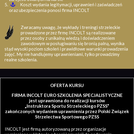
Koszt wydania legitymacji, uprawnień i zaświadczeń
oraz ubezpieczenia ponosi firma INCOLT
Zwracamy uwagę, że wykłady i treningi strzeleckie
prowadzone przez firmę INCOLT są realizowane
przez osoby z unikalną wiedzą i doświadczeniem
zawodowym w posługiwaniu się bronią palną, wynika
stąd wysoki poziom szkoleń i prawidłowe warunki prowadzenia
zajęć. My nie handlujemy uprawnieniami, tylko prowadzimy
realne szkolenia.
OFERTA KURSU
FIRMA INCOLT EURO SZKOLENIA SPECJALISTYCZNE
jest uprawniona do realizacji kursów
„Instruktora Sportu Strzeleckiego PZSS”
zakończonych wydaniem uprawnienia przez Polski Związek
Strzelectwa Sportowego PZSS
INCOLT jest firmą autoryzowaną przez organizacje