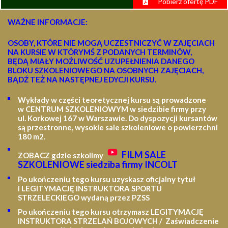
Pobierz ofertę PDF
WAŻNE INFORMACJE:
OSOBY, KTÓRE NIE MOGĄ UCZESTNICZYĆ W ZAJĘCIACH
NA KURSIE W KTÓRYMŚ Z PODANYCH TERMINÓW,
BĘDĄ MIAŁY MOŻLIWOŚĆ UZUPEŁNIENIA DANEGO
BLOKU SZKOLENIOWEGO NA OSOBNYCH ZAJĘCIACH,
BĄDŹ TEŻ NA NASTĘPNEJ EDYCJI KURSU.
Wykłady w części teoretycznej kursu są prowadzone
w CENTRUM SZKOLENIOWYM w siedzibie firmy przy
ul. Korkowej 167 w Warszawie. Do dyspozycji kursantów
są przestronne, wysokie sale szkoleniowe o powierzchni
180 m2.
FILM SALE
ZOBACZ gdzie szkolimy
SZKOLENIOWE siedziba firmy INCOLT
Po ukończeniu tego kursu uzyskasz oficjalny tytuł
i LEGITYMACJĘ
INSTRUKTORA SPORTU
STRZELECKIEGO wydaną przez PZSS
Po ukończeniu tego kursu otrzymasz LEGITYMACJĘ
INSTRUKTORA STRZELAŃ BOJOWYCH / Zaświadczenie