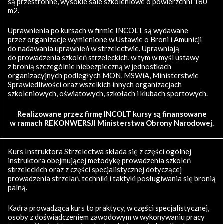
są przestronne, wysokie sale szkoleniowe o powierzchni 180
m2.
Uprawnienia po kursach w firmie INCOLT są wydawane
przez organizacje wymienione w Ustawie o Broni i Amunicji
do nadawania uprawnień w strzelectwie. Uprawniają
do prowadzenia szkoleń strzeleckich, w tym w myśl ustawy
z bronią szczególnie niebezpieczną w jednostkach
organizacyjnych podległych MON, MSWiA, Ministerstwie
Sprawiedliwości oraz wszelkich innych organizacjach
szkoleniowych, oświatowych, szkołach i klubach sportowych.
Realizowane przez firmę INCOLT kursy są finansowane
w ramach REKONWERSJI Ministerstwa Obrony Narodowej.
Kurs Instruktora Strzelectwa składa się z części ogólnej
instruktora obejmującej metodykę prowadzenia szkoleń
strzeleckich oraz z części specjalistycznej dotyczącej
prowadzenia strzelań, techniki i taktyki posługiwania się bronią
palną.
Kadra prowadząca kurs to praktycy, w części specjalistycznej,
osoby z doświadczeniem zawodowym w wykonywaniu pracy