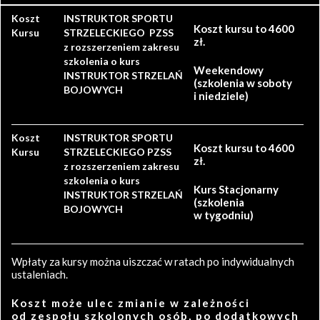
Koszt
INSTRUKTOR SPORTU
Koszt kursu to 4600
Kursu
STRZELECKIEGO PZSS
zł.
z rozszerzeniem zakresu
szkolenia o kurs
Weekendowy
INSTRUKTOR STRZELAŃ
(szkolenia w soboty
BOJOWYCH
i niedziele)
Koszt
INSTRUKTOR SPORTU
Koszt kursu to 4600
Kursu
STRZELECKIEGO PZSS
zł.
z rozszerzeniem zakresu
szkolenia o kurs
Kurs Stacjonarny
INSTRUKTOR STRZELAŃ
(szkolenia
BOJOWYCH
w tygodniu)
Wpłaty za kursy można uiszczać w ratach po indywidualnych
ustaleniach.
Koszt może ulec zmianie w zależności
od zespołu szkolonych osób, po dodatkowych