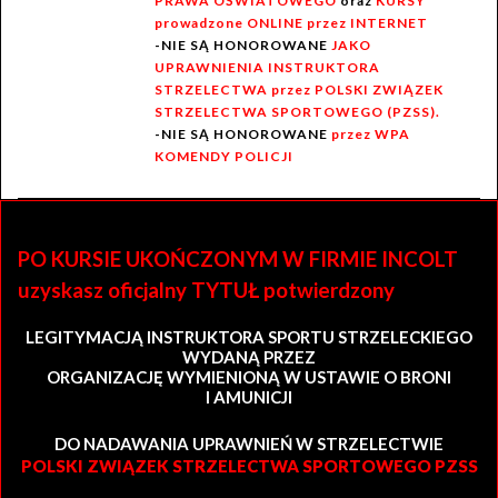
PRAWA OŚWIATOWEGO
oraz
KURSY
prowadzone ONLINE przez INTERNET
-NIE SĄ HONOROWANE
JAKO
UPRAWNIENIA INSTRUKTORA
STRZELECTWA przez POLSKI ZWIĄZEK
STRZELECTWA SPORTOWEGO (PZSS).
-NIE SĄ HONOROWANE
przez WPA
KOMENDY POLICJI
PO KURSIE UKOŃCZONYM W FIRMIE INCOLT
uzyskasz oficjalny TYTUŁ potwierdzony
LEGITYMACJĄ INSTRUKTORA SPORTU STRZELECKIEGO
WYDANĄ PRZEZ
ORGANIZACJĘ WYMIENIONĄ W USTAWIE O BRONI
I AMUNICJI
DO NADAWANIA UPRAWNIEŃ W STRZELECTWIE
POLSKI ZWIĄZEK STRZELECTWA SPORTOWEGO PZSS