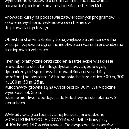
wymienione w Ustawie o broni i amunicji do nadawania
uprawnień po ukończonych szkoleniach strzeleckich.
Prowadzi kursy na podstawie zatwierdzonych programów
szkoleniowych oraz wykładowców i trenerów
do prowadzonych zajęć.
Obiekt na którym szkolimy to największa strzelnica cywilna
w kraju – zapewnia ogromne możliwości i warunki prowadzenia
treningów strzeleckich.
Treningi praktyczne oraz szkolenia strzeleckie w zakresie
prowadzenia strzelań długodystansowych, bojowych,
dynamicznych i sportowych prowadzimy na strzelnicy
położonej na obszarze 16 ha, na osiach strzeleckich 500 m, 300
m, 100 m, 50 m, 25 m.
Kulochwyty główne są na wysokości ok 30 m. Wały boczne
wysokości ok 3.5 m.
Istnieje możliwość podejścia do kulochwytu i strzelania w 3
kierunkach.
Wykłady w części teoretycznej kursu są prowadzone
w CENTRUM SZKOLENIOWYM w siedzibie firmy przy
ul. Korkowej 167 w Warszawie. Do dyspozycji kursantów