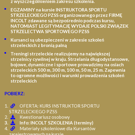
z wyszczególnieniem zakresu szkolenia
.
EGZAMINY na kursie INSTRUKTORA SPORTU
STRZELECKIEGO PZSS organizowanego przez FIRMĘ
INCOLT zdawane są bezpośrednio podczas kursu,
NATOMIAST LEGITYMACJĘ WYDAJE POLSKI ZWIĄZEK
STRZELECTWA SPORTOWEGO PZSS
Kursanci są ubezpieczeni w zakresie szkoleń
strzeleckich z bronią palną
Treningi strzeleckie realizujemy na największej
strzelnicy cywilnej w kraju. Strzelania długodystansowe,
bojowe, dynamiczne i sportowe prowadzimy na osiach
strzeleckich 500 m, 300 m, 100 m, 50 m, 25 m.
Zapewnia
to ogromne możliwości i warunki prowadzenia szkoleń
strzeleckich
POBIERZ:
OFERTA: KURS INSTRUKTOR SPORTU
STRZELECKIEGO PZSS
Kwestionariusz osobowy
Info: INCOLT SZKOLENIA (terminy)
Materiały szkoleniowe dla Kursantów
zarejestrowanych na kursie