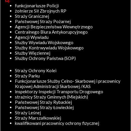
są:
funkcjonariusze Policji
żołnierze Sił Zbrojnych RP
Straży Granicznej
Państwowej Straży Pożarnej
Agencji Bezpieczeństwa Wewnętrznego
Centralnego Biura Antykorupcyjnego
Agencji Wywiadu
Służby Wywiadu Wojskowego
Służby Kontrwywiadu Wojskowego
Służby Więziennej
Służby Ochrony Państwa (SOP)
Straży Ochrony Kolei
Straży Parku
Funkcjonariusze Służby Celno- Skarbowej i pracownicy
Krajowej Administracji Skarbowej /KAS
inspektorzy Inspekcji Transportu Drogowego
strażnicy Straży Gminnych (Miejskich)
Państwowej Straży Rybackiej
Państwowej Straży Łowieckiej
Straży Leśnej
Straży Marszałkowskiej
kwalifikowani pracownicy ochrony fizycznej