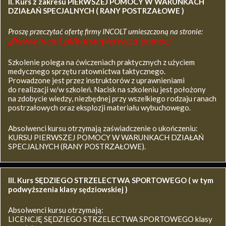
II. Kurs z zakresu
PIERWSZEJ POMOCY W WARUNKACH
DZIAŁAŃ SPECJALNYCH ( RANY POSTRZAŁOWE )
Proszę przeczytać ofertę firmy INCOLT umieszczoną na stronie:
www.incolt.pl/kursy/pierwsza-pomoc/
Szkolenie polega na ćwiczeniach praktycznych z użyciem
medycznego sprzętu ratownictwa taktycznego.
Prowadzone jest przez instruktorów z uprawnieniami
do realizacji w/w szkoleń. Nacisk na szkoleniu jest położony
na zdobycie wiedzy, niezbędnej przy wszelkiego rodzaju ranach
postrzałowych oraz eksplozji materiału wybuchowego.
Absolwenci kursu otrzymają zaświadczenie o ukończeniu:
KURSU PIERWSZEJ POMOCY W WARUNKACH DZIAŁAŃ
SPECJALNYCH (RANY POSTRZAŁOWE).
III. Kurs SĘDZIEGO STRZELECTWA SPORTOWEGO ( w tym
podwyższenia klasy sędziowskiej )
Absolwenci kursu otrzymają:
LICENCJĘ SĘDZIEGO STRZELECTWA SPORTOWEGO klasy