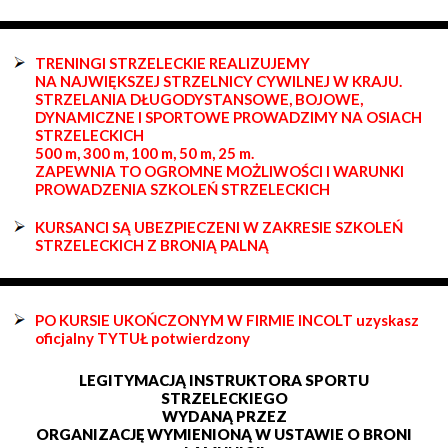
TRENINGI STRZELECKIE REALIZUJEMY
NA NAJWIĘKSZEJ STRZELNICY CYWILNEJ W KRAJU.
STRZELANIA DŁUGODYSTANSOWE, BOJOWE,
DYNAMICZNE I SPORTOWE PROWADZIMY NA OSIACH
STRZELECKICH
500 m, 300 m, 100 m, 50 m, 25 m.
ZAPEWNIA TO OGROMNE MOŻLIWOŚCI I WARUNKI
PROWADZENIA SZKOLEŃ STRZELECKICH
KURSANCI SĄ UBEZPIECZENI W ZAKRESIE SZKOLEŃ
STRZELECKICH Z BRONIĄ PALNĄ
PO KURSIE UKOŃCZONYM W FIRMIE INCOLT uzyskasz
oficjalny TYTUŁ potwierdzony
LEGITYMACJĄ INSTRUKTORA SPORTU
STRZELECKIEGO
WYDANĄ PRZEZ
ORGANIZACJĘ WYMIENIONĄ W USTAWIE O BRONI