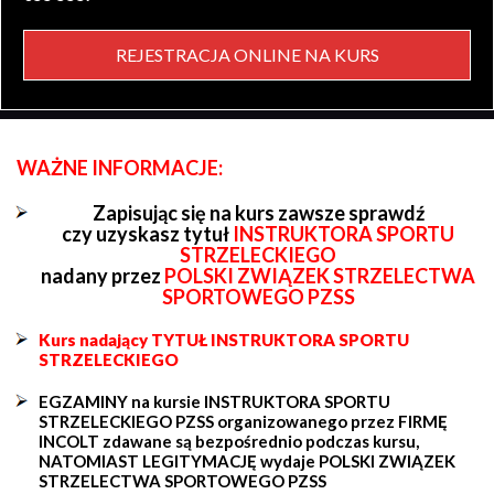
REJESTRACJA ONLINE NA KURS
WAŻNE INFORMACJE:
Zapisując się na kurs zawsze sprawdź
czy uzyskasz tytuł
INSTRUKTORA SPORTU
STRZELECKIEGO
nadany przez
POLSKI ZWIĄZEK STRZELECTWA
SPORTOWEGO PZSS
Kurs nadający TYTUŁ INSTRUKTORA SPORTU
STRZELECKIEGO
EGZAMINY na kursie INSTRUKTORA SPORTU
STRZELECKIEGO PZSS organizowanego przez FIRMĘ
INCOLT zdawane są bezpośrednio podczas kursu,
NATOMIAST LEGITYMACJĘ wydaje POLSKI ZWIĄZEK
STRZELECTWA SPORTOWEGO PZSS