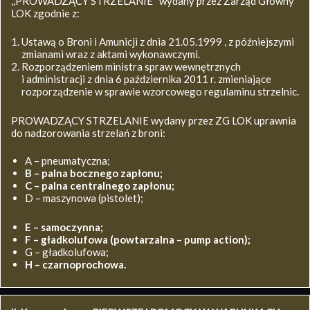
,,PROWADZĄCY STRZELANIE’’ wydany przez Zarząd Główny
LOK zgodnie z:
Ustawą o Broni i Amunicji z dnia 21.05.1999 , z późniejszymi
zmianami wraz z aktami wykonawczymi.
Rozporządzeniem ministra spraw wewnętrznych
i administracji z dnia 6 października 2011 r. zmieniające
rozporządzenie w sprawie wzorcowego regulaminu strzelnic.
PROWADZĄCY STRZELANIE wydany przez ZG LOK uprawnia
do nadzorowania strzelań z broni:
A – pneumatyczna;
B – palna bocznego zapłonu;
C – palna centralnego zapłonu;
D – maszynowa (pistolet);
E – samoczynna;
F – gładkolufowa (powtarzalna – pump action);
G – gładkolufowa;
H – czarnoprochowa.