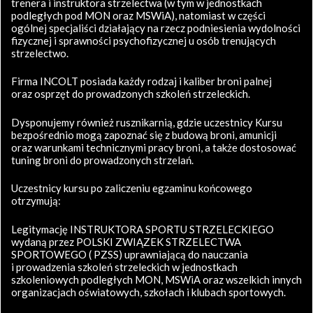
trenera i instruktora strzelectwa (w tym w jednostkach
podległych pod MON oraz MSWiA), natomiast w części
ogólnej specjaliści działający na rzecz podniesienia wydolności
fizycznej i sprawności psychofizycznej u osób trenujących
strzelectwo.
Firma INCOLT posiada każdy rodzaj i kaliber broni palnej
oraz osprzęt do prowadzonych szkoleń strzeleckich.
Dysponujemy również rusznikarnią, gdzie uczestnicy Kursu
bezpośrednio mogą zapoznać się z budową broni, amunicji
oraz warunkami technicznymi pracy broni, a także dostosować
tuning broni do prowadzonych strzelań.
Uczestnicy kursu po zaliczeniu egzaminu końcowego
otrzymują:
Legitymację INSTRUKTORA SPORTU STRZELECKIEGO
wydaną przez POLSKI ZWIĄZEK STRZELECTWA
SPORTOWEGO ( PZSS) uprawniającą do nauczania
i prowadzenia szkoleń strzeleckich w jednostkach
szkoleniowych podległych MON, MSWiA oraz wszelkich innych
organizacjach oświatowych, szkołach i klubach sportowych.