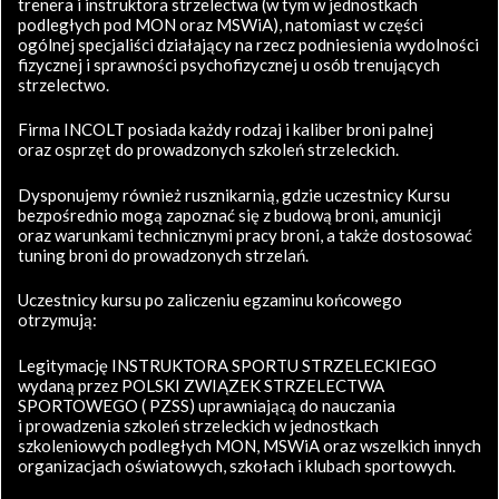
trenera i instruktora strzelectwa (w tym w jednostkach
podległych pod MON oraz MSWiA), natomiast w części
ogólnej specjaliści działający na rzecz podniesienia wydolności
fizycznej i sprawności psychofizycznej u osób trenujących
strzelectwo.
Firma INCOLT posiada każdy rodzaj i kaliber broni palnej
oraz osprzęt do prowadzonych szkoleń strzeleckich.
Dysponujemy również rusznikarnią, gdzie uczestnicy Kursu
bezpośrednio mogą zapoznać się z budową broni, amunicji
oraz warunkami technicznymi pracy broni, a także dostosować
tuning broni do prowadzonych strzelań.
Uczestnicy kursu po zaliczeniu egzaminu końcowego
otrzymują:
Legitymację INSTRUKTORA SPORTU STRZELECKIEGO
wydaną przez POLSKI ZWIĄZEK STRZELECTWA
SPORTOWEGO ( PZSS) uprawniającą do nauczania
i prowadzenia szkoleń strzeleckich w jednostkach
szkoleniowych podległych MON, MSWiA oraz wszelkich innych
organizacjach oświatowych, szkołach i klubach sportowych.