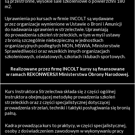
są przestronne, wysokie sale szkoleniowe o powierzchni 180
m2.
Uprawnienia po kursach w firmie INCOLT są wydawane
przez organizacje wymienione w Ustawie o Broni i Amunicji
do nadawania uprawnień w strzelectwie. Uprawniają
do prowadzenia szkoleń strzeleckich, w tym w myśl ustawy
z bronią szczególnie niebezpieczną w jednostkach
organizacyjnych podległych MON, MSWiA, Ministerstwie
Sprawiedliwości oraz wszelkich innych organizacjach
szkoleniowych, oświatowych, szkołach i klubach sportowych.
Realizowane przez firmę INCOLT kursy są finansowane
w ramach REKONWERSJI Ministerstwa Obrony Narodowej.
Kurs Instruktora Strzelectwa składa się z części ogólnej
instruktora obejmującej metodykę prowadzenia szkoleń
strzeleckich oraz z części specjalistycznej dotyczącej
prowadzenia strzelań, techniki i taktyki posługiwania się bronią
palną.
Kadra prowadząca kurs to praktycy, w części specjalistycznej,
osoby z doświadczeniem zawodowym w wykonywaniu pracy