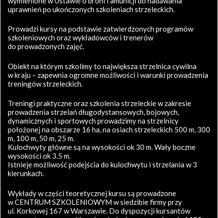
wymienione w Ustawie o broni i amunicji do nadawania
uprawnień po ukończonych szkoleniach strzeleckich.
Prowadzi kursy na podstawie zatwierdzonych programów
szkoleniowych oraz wykładowców i trenerów
do prowadzonych zajęć.
Obiekt na którym szkolimy to największa strzelnica cywilna
w kraju – zapewnia ogromne możliwości i warunki prowadzenia
treningów strzeleckich.
Treningi praktyczne oraz szkolenia strzeleckie w zakresie
prowadzenia strzelań długodystansowych, bojowych,
dynamicznych i sportowych prowadzimy na strzelnicy
położonej na obszarze 16 ha, na osiach strzeleckich 500 m, 300
m, 100 m, 50 m, 25 m.
Kulochwyty główne są na wysokości ok 30 m. Wały boczne
wysokości ok 3.5 m.
Istnieje możliwość podejścia do kulochwytu i strzelania w 3
kierunkach.
Wykłady w części teoretycznej kursu są prowadzone
w CENTRUM SZKOLENIOWYM w siedzibie firmy przy
ul. Korkowej 167 w Warszawie. Do dyspozycji kursantów