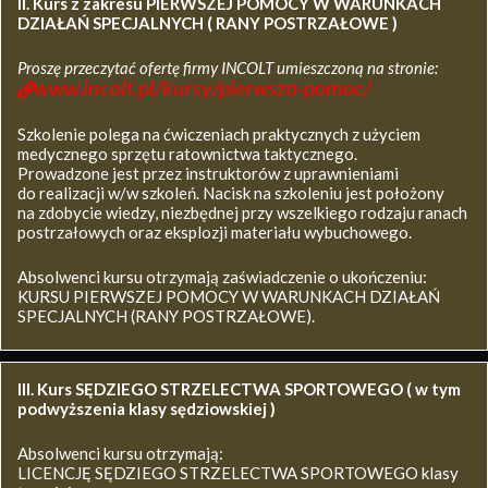
II. Kurs z zakresu
PIERWSZEJ POMOCY W WARUNKACH
DZIAŁAŃ SPECJALNYCH ( RANY POSTRZAŁOWE )
Proszę przeczytać ofertę firmy INCOLT umieszczoną na stronie:
www.incolt.pl/kursy/pierwsza-pomoc/
Szkolenie polega na ćwiczeniach praktycznych z użyciem
medycznego sprzętu ratownictwa taktycznego.
Prowadzone jest przez instruktorów z uprawnieniami
do realizacji w/w szkoleń. Nacisk na szkoleniu jest położony
na zdobycie wiedzy, niezbędnej przy wszelkiego rodzaju ranach
postrzałowych oraz eksplozji materiału wybuchowego.
Absolwenci kursu otrzymają zaświadczenie o ukończeniu:
KURSU PIERWSZEJ POMOCY W WARUNKACH DZIAŁAŃ
SPECJALNYCH (RANY POSTRZAŁOWE).
III. Kurs SĘDZIEGO STRZELECTWA SPORTOWEGO ( w tym
podwyższenia klasy sędziowskiej )
Absolwenci kursu otrzymają:
LICENCJĘ SĘDZIEGO STRZELECTWA SPORTOWEGO klasy