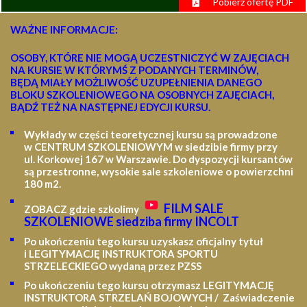
Pobierz ofertę PDF
WAŻNE INFORMACJE:
OSOBY, KTÓRE NIE MOGĄ UCZESTNICZYĆ W ZAJĘCIACH
NA KURSIE W KTÓRYMŚ Z PODANYCH TERMINÓW,
BĘDĄ MIAŁY MOŻLIWOŚĆ UZUPEŁNIENIA DANEGO
BLOKU SZKOLENIOWEGO NA OSOBNYCH ZAJĘCIACH,
BĄDŹ TEŻ NA NASTĘPNEJ EDYCJI KURSU.
Wykłady w części teoretycznej kursu są prowadzone
w CENTRUM SZKOLENIOWYM w siedzibie firmy przy
ul. Korkowej 167 w Warszawie. Do dyspozycji kursantów
są przestronne, wysokie sale szkoleniowe o powierzchni
180 m2.
FILM SALE
ZOBACZ gdzie szkolimy
SZKOLENIOWE siedziba firmy INCOLT
Po ukończeniu tego kursu uzyskasz oficjalny tytuł
i LEGITYMACJĘ
INSTRUKTORA SPORTU
STRZELECKIEGO wydaną przez PZSS
Po ukończeniu tego kursu otrzymasz LEGITYMACJĘ
INSTRUKTORA STRZELAŃ BOJOWYCH / Zaświadczenie