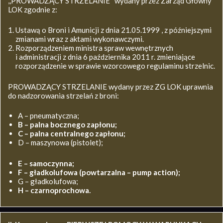
,,PROWADZĄCY STRZELANIE’’ wydany przez Zarząd Główny
LOK zgodnie z:
Ustawą o Broni i Amunicji z dnia 21.05.1999 , z późniejszymi
zmianami wraz z aktami wykonawczymi.
Rozporządzeniem ministra spraw wewnętrznych
i administracji z dnia 6 października 2011 r. zmieniające
rozporządzenie w sprawie wzorcowego regulaminu strzelnic.
PROWADZĄCY STRZELANIE wydany przez ZG LOK uprawnia
do nadzorowania strzelań z broni:
A – pneumatyczna;
B – palna bocznego zapłonu;
C – palna centralnego zapłonu;
D – maszynowa (pistolet);
E – samoczynna;
F – gładkolufowa (powtarzalna – pump action);
G – gładkolufowa;
H – czarnoprochowa.