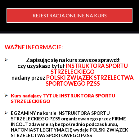
REJESTRACJA ONLINE NA KURS
WAŻNE INFORMACJE:
Zapisując się na kurs zawsze sprawdź
czy uzyskasz tytuł
INSTRUKTORA SPORTU
STRZELECKIEGO
nadany przez
POLSKI ZWIĄZEK STRZELECTWA
SPORTOWEGO PZSS
Kurs nadający TYTUŁ INSTRUKTORA SPORTU
STRZELECKIEGO
EGZAMINY na kursie INSTRUKTORA SPORTU
STRZELECKIEGO PZSS organizowanego przez FIRMĘ
INCOLT zdawane są bezpośrednio podczas kursu,
NATOMIAST LEGITYMACJĘ wydaje POLSKI ZWIĄZEK
STRZELECTWA SPORTOWEGO PZSS