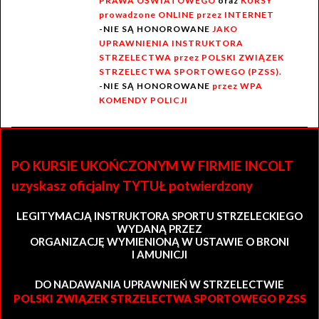
PRAWA OŚWIATOWEGO
oraz
KURSY
prowadzone ONLINE przez INTERNET
-NIE SĄ HONOROWANE
JAKO
UPRAWNIENIA INSTRUKTORA
STRZELECTWA przez POLSKI ZWIĄZEK
STRZELECTWA SPORTOWEGO (PZSS).
-NIE SĄ HONOROWANE
przez WPA
KOMENDY POLICJI
PO KURSIE UKOŃCZONYM W FIRMIE INCOLT
uzyskasz oficjalny TYTUŁ potwierdzony
LEGITYMACJĄ INSTRUKTORA SPORTU STRZELECKIEGO
WYDANĄ PRZEZ
ORGANIZACJĘ WYMIENIONĄ W USTAWIE O BRONI
I AMUNICJI
DO NADAWANIA UPRAWNIEŃ W STRZELECTWIE
POLSKI ZWIĄZEK STRZELECTWA SPORTOWEGO PZSS