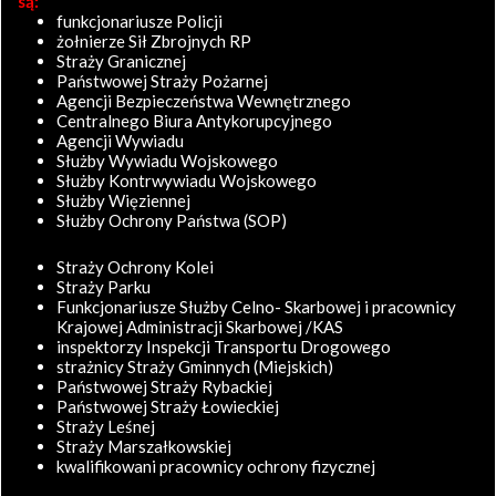
są:
funkcjonariusze Policji
żołnierze Sił Zbrojnych RP
Straży Granicznej
Państwowej Straży Pożarnej
Agencji Bezpieczeństwa Wewnętrznego
Centralnego Biura Antykorupcyjnego
Agencji Wywiadu
Służby Wywiadu Wojskowego
Służby Kontrwywiadu Wojskowego
Służby Więziennej
Służby Ochrony Państwa (SOP)
Straży Ochrony Kolei
Straży Parku
Funkcjonariusze Służby Celno- Skarbowej i pracownicy
Krajowej Administracji Skarbowej /KAS
inspektorzy Inspekcji Transportu Drogowego
strażnicy Straży Gminnych (Miejskich)
Państwowej Straży Rybackiej
Państwowej Straży Łowieckiej
Straży Leśnej
Straży Marszałkowskiej
kwalifikowani pracownicy ochrony fizycznej