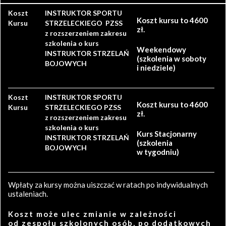
Koszt
INSTRUKTOR SPORTU
Koszt kursu to 4600
Kursu
STRZELECKIEGO PZSS
zł.
z rozszerzeniem zakresu
szkolenia o kurs
Weekendowy
INSTRUKTOR STRZELAŃ
(szkolenia w soboty
BOJOWYCH
i niedziele)
Koszt
INSTRUKTOR SPORTU
Koszt kursu to 4600
Kursu
STRZELECKIEGO PZSS
zł.
z rozszerzeniem zakresu
szkolenia o kurs
Kurs Stacjonarny
INSTRUKTOR STRZELAŃ
(szkolenia
BOJOWYCH
w tygodniu)
Wpłaty za kursy można uiszczać w ratach po indywidualnych
ustaleniach.
Koszt może ulec zmianie w zależności
od zespołu szkolonych osób, po dodatkowych