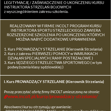
LEGITYMACJĘ / ZAŚWIADCZENIE O UKOŃCZENIU KURSU
INSTRUKTORA STRZELAŃ BOJOWYCH
z wyszczególnieniem zakresu szkolenia.
REALIZOWANY W FIRMIE INCOLT PROGRAM KURSU
INSTRUKTORA SPORTU STRZELECKIEGO ZAWIERA
ROZSZERZONE SZKOLENIA PO UKOŃCZENIU KTÓRYCH
MOŻNA NABYĆ DODATKOWE UPRAWNIENIA
Kurs PROWADZĄCY STRZELANIE (Kierownik Strzelania)
Kurs z zakresu PIERWSZEJ POMOCY w WARUNKACH
DZIAŁAŃ SPECJALNYCH ( RANY POSTRZAŁOWE )
Kurs SĘDZIEGO STRZELECTWA SPORTOWEGO ( w tym
podwyższenia klasy sędziowskiej )
I. Kurs
PROWADZĄCY STRZELANIE (Kierownik Strzelania)
Proszę przeczytać ofertę firmy INCOLT umieszczoną na stronie:
www.incolt.pl/kursy/prowadzacy-strzelanie/
Absolwenci kursu otrzymają uprawnienie: