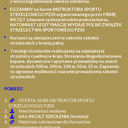
z wyszczególnieniem zakresu szkolenia
.
EGZAMINY na kursie INSTRUKTORA SPORTU
STRZELECKIEGO PZSS organizowanego przez FIRMĘ
INCOLT zdawane są bezpośrednio podczas kursu,
NATOMIAST LEGITYMACJĘ WYDAJE POLSKI ZWIĄZEK
STRZELECTWA SPORTOWEGO PZSS
Kursanci są ubezpieczeni w zakresie szkoleń
strzeleckich z bronią palną
Treningi strzeleckie realizujemy na największej
strzelnicy cywilnej w kraju. Strzelania długodystansowe,
bojowe, dynamiczne i sportowe prowadzimy na osiach
strzeleckich 500 m, 300 m, 100 m, 50 m, 25 m.
Zapewnia
to ogromne możliwości i warunki prowadzenia szkoleń
strzeleckich
POBIERZ:
OFERTA: KURS INSTRUKTOR SPORTU
STRZELECKIEGO PZSS
Kwestionariusz osobowy
Info: INCOLT SZKOLENIA (terminy)
Materiały szkoleniowe dla Kursantów
zarejestrowanych na kursie