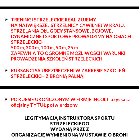
TRENINGI STRZELECKIE REALIZUJEMY
NA NAJWIĘKSZEJ STRZELNICY CYWILNEJ W KRAJU.
STRZELANIA DŁUGODYSTANSOWE, BOJOWE,
DYNAMICZNE I SPORTOWE PROWADZIMY NA OSIACH
STRZELECKICH
500 m, 300 m, 100 m, 50 m, 25 m.
ZAPEWNIA TO OGROMNE MOŻLIWOŚCI I WARUNKI
PROWADZENIA SZKOLEŃ STRZELECKICH
KURSANCI SĄ UBEZPIECZENI W ZAKRESIE SZKOLEŃ
STRZELECKICH Z BRONIĄ PALNĄ
PO KURSIE UKOŃCZONYM W FIRMIE INCOLT uzyskasz
oficjalny TYTUŁ potwierdzony
LEGITYMACJĄ INSTRUKTORA SPORTU
STRZELECKIEGO
WYDANĄ PRZEZ
ORGANIZACJĘ WYMIENIONĄ W USTAWIE O BRONI