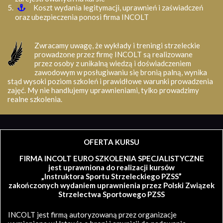
Koszt wydania legitymacji, uprawnień i zaświadczeń
oraz ubezpieczenia ponosi firma INCOLT
Zwracamy uwagę, że wykłady i treningi strzeleckie
prowadzone przez firmę INCOLT są realizowane
przez osoby z unikalną wiedzą i doświadczeniem
zawodowym w posługiwaniu się bronią palną, wynika
stąd wysoki poziom szkoleń i prawidłowe warunki prowadzenia
zajęć. My nie handlujemy uprawnieniami, tylko prowadzimy
realne szkolenia.
OFERTA KURSU
FIRMA INCOLT EURO SZKOLENIA SPECJALISTYCZNE
jest uprawniona do realizacji kursów
„Instruktora Sportu Strzeleckiego PZSS”
zakończonych wydaniem uprawnienia przez Polski Związek
Strzelectwa Sportowego PZSS
INCOLT jest firmą autoryzowaną przez organizacje