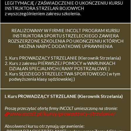
LEGITYMACJĘ / ZAŚWIADCZENIE O UKOŃCZENIU KURSU
INSTRUKTORA STRZELAŃ BOJOWYCH
z wyszczególnieniem zakresu szkolenia.
REALIZOWANY W FIRMIE INCOLT PROGRAM KURSU
INSTRUKTORA SPORTU STRZELECKIEGO ZAWIERA
ROZSZERZONE SZKOLENIA PO UKOŃCZENIU KTÓRYCH
MOŻNA NABYĆ DODATKOWE UPRAWNIENIA
Kurs PROWADZĄCY STRZELANIE (Kierownik Strzelania)
Kurs z zakresu PIERWSZEJ POMOCY w WARUNKACH
DZIAŁAŃ SPECJALNYCH ( RANY POSTRZAŁOWE )
Kurs SĘDZIEGO STRZELECTWA SPORTOWEGO ( w tym
podwyższenia klasy sędziowskiej )
I. Kurs
PROWADZĄCY STRZELANIE (Kierownik Strzelania)
Proszę przeczytać ofertę firmy INCOLT umieszczoną na stronie:
www.incolt.pl/kursy/prowadzacy-strzelanie/
Absolwenci kursu otrzymają uprawnienie: