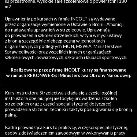
są przestronne, wysokie sale szkoleniowe o powierzchni 180
m2.
Uprawnienia po kursach w firmie INCOLT są wydawane
przez organizacje wymienione w Ustawie o Broni i Amunicji
do nadawania uprawnień w strzelectwie. Uprawniają
do prowadzenia szkoleń strzeleckich, w tym w myśl ustawy
z bronią szczególnie niebezpieczną w jednostkach
organizacyjnych podległych MON, MSWiA, Ministerstwie
Sprawiedliwości oraz wszelkich innych organizacjach
szkoleniowych, oświatowych, szkołach i klubach sportowych.
Realizowane przez firmę INCOLT kursy są finansowane
w ramach REKONWERSJI Ministerstwa Obrony Narodowej.
Kurs Instruktora Strzelectwa składa się z części ogólnej
instruktora obejmującej metodykę prowadzenia szkoleń
strzeleckich oraz z części specjalistycznej dotyczącej
prowadzenia strzelań, techniki i taktyki posługiwania się bronią
palną.
Kadra prowadząca kurs to praktycy, w części specjalistycznej,
osoby z doświadczeniem zawodowym w wykonywaniu pracy