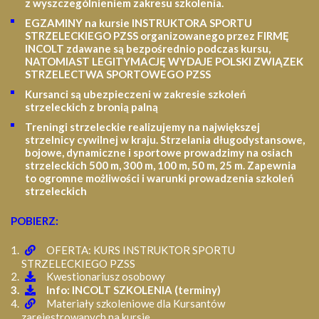
z wyszczególnieniem zakresu szkolenia
.
EGZAMINY na kursie INSTRUKTORA SPORTU
STRZELECKIEGO PZSS organizowanego przez FIRMĘ
INCOLT zdawane są bezpośrednio podczas kursu,
NATOMIAST LEGITYMACJĘ WYDAJE POLSKI ZWIĄZEK
STRZELECTWA SPORTOWEGO PZSS
Kursanci są ubezpieczeni w zakresie szkoleń
strzeleckich z bronią palną
Treningi strzeleckie realizujemy na największej
strzelnicy cywilnej w kraju. Strzelania długodystansowe,
bojowe, dynamiczne i sportowe prowadzimy na osiach
strzeleckich 500 m, 300 m, 100 m, 50 m, 25 m.
Zapewnia
to ogromne możliwości i warunki prowadzenia szkoleń
strzeleckich
POBIERZ:
OFERTA: KURS INSTRUKTOR SPORTU
STRZELECKIEGO PZSS
Kwestionariusz osobowy
Info: INCOLT SZKOLENIA (terminy)
Materiały szkoleniowe dla Kursantów
zarejestrowanych na kursie