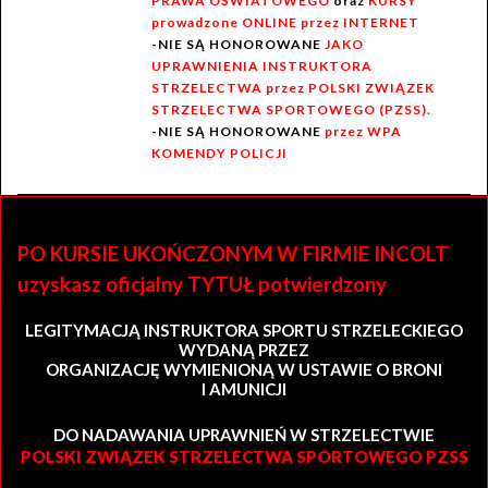
PRAWA OŚWIATOWEGO
oraz
KURSY
prowadzone ONLINE przez INTERNET
-NIE SĄ HONOROWANE
JAKO
UPRAWNIENIA INSTRUKTORA
STRZELECTWA przez POLSKI ZWIĄZEK
STRZELECTWA SPORTOWEGO (PZSS).
-NIE SĄ HONOROWANE
przez WPA
KOMENDY POLICJI
PO KURSIE UKOŃCZONYM W FIRMIE INCOLT
uzyskasz oficjalny TYTUŁ potwierdzony
LEGITYMACJĄ INSTRUKTORA SPORTU STRZELECKIEGO
WYDANĄ PRZEZ
ORGANIZACJĘ WYMIENIONĄ W USTAWIE O BRONI
I AMUNICJI
DO NADAWANIA UPRAWNIEŃ W STRZELECTWIE
POLSKI ZWIĄZEK STRZELECTWA SPORTOWEGO PZSS