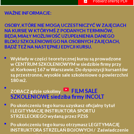
Pobierz ofertę PDF
WAŻNE INFORMACJE:
OSOBY, KTÓRE NIE MOGĄ UCZESTNICZYĆ W ZAJĘCIACH
NA KURSIE W KTÓRYMŚ Z PODANYCH TERMINÓW,
BĘDĄ MIAŁY MOŻLIWOŚĆ UZUPEŁNIENIA DANEGO
BLOKU SZKOLENIOWEGO NA OSOBNYCH ZAJĘCIACH,
BĄDŹ TEŻ NA NASTĘPNEJ EDYCJI KURSU.
Wykłady w części teoretycznej kursu są prowadzone
w CENTRUM SZKOLENIOWYM w siedzibie firmy przy
ul. Korkowej 167 w Warszawie. Do dyspozycji kursantów
są przestronne, wysokie sale szkoleniowe o powierzchni
180 m2.
FILM SALE
ZOBACZ gdzie szkolimy
SZKOLENIOWE siedziba firmy INCOLT
Po ukończeniu tego kursu uzyskasz oficjalny tytuł
i LEGITYMACJĘ
INSTRUKTORA SPORTU
STRZELECKIEGO wydaną przez PZSS
Po ukończeniu tego kursu otrzymasz LEGITYMACJĘ
INSTRUKTORA STRZELAŃ BOJOWYCH / Zaświadczenie