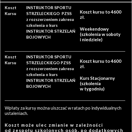
Koszt
INSTRUKTOR SPORTU
Koszt kursu to 4600
Kursu
STRZELECKIEGO PZSS
zł.
z rozszerzeniem zakresu
szkolenia o kurs
Weekendowy
INSTRUKTOR STRZELAŃ
(szkolenia w soboty
BOJOWYCH
i niedziele)
Koszt
INSTRUKTOR SPORTU
Koszt kursu to 4600
Kursu
STRZELECKIEGO PZSS
zł.
z rozszerzeniem zakresu
szkolenia o kurs
Kurs Stacjonarny
INSTRUKTOR STRZELAŃ
(szkolenia
BOJOWYCH
w tygodniu)
Wpłaty za kursy można uiszczać w ratach po indywidualnych
ustaleniach.
Koszt może ulec zmianie w zależności
od zespołu szkolonych osób, po dodatkowych