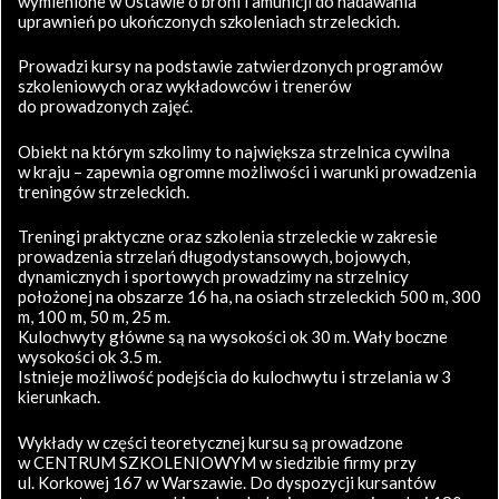
wymienione w Ustawie o broni i amunicji do nadawania
uprawnień po ukończonych szkoleniach strzeleckich.
Prowadzi kursy na podstawie zatwierdzonych programów
szkoleniowych oraz wykładowców i trenerów
do prowadzonych zajęć.
Obiekt na którym szkolimy to największa strzelnica cywilna
w kraju – zapewnia ogromne możliwości i warunki prowadzenia
treningów strzeleckich.
Treningi praktyczne oraz szkolenia strzeleckie w zakresie
prowadzenia strzelań długodystansowych, bojowych,
dynamicznych i sportowych prowadzimy na strzelnicy
położonej na obszarze 16 ha, na osiach strzeleckich 500 m, 300
m, 100 m, 50 m, 25 m.
Kulochwyty główne są na wysokości ok 30 m. Wały boczne
wysokości ok 3.5 m.
Istnieje możliwość podejścia do kulochwytu i strzelania w 3
kierunkach.
Wykłady w części teoretycznej kursu są prowadzone
w CENTRUM SZKOLENIOWYM w siedzibie firmy przy
ul. Korkowej 167 w Warszawie. Do dyspozycji kursantów