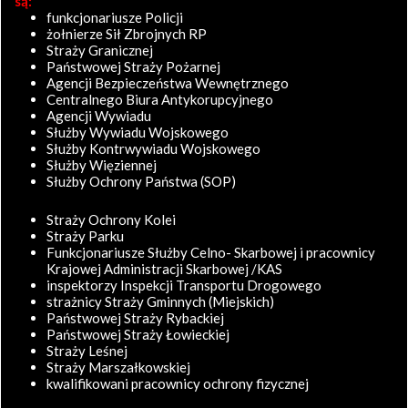
są:
funkcjonariusze Policji
żołnierze Sił Zbrojnych RP
Straży Granicznej
Państwowej Straży Pożarnej
Agencji Bezpieczeństwa Wewnętrznego
Centralnego Biura Antykorupcyjnego
Agencji Wywiadu
Służby Wywiadu Wojskowego
Służby Kontrwywiadu Wojskowego
Służby Więziennej
Służby Ochrony Państwa (SOP)
Straży Ochrony Kolei
Straży Parku
Funkcjonariusze Służby Celno- Skarbowej i pracownicy
Krajowej Administracji Skarbowej /KAS
inspektorzy Inspekcji Transportu Drogowego
strażnicy Straży Gminnych (Miejskich)
Państwowej Straży Rybackiej
Państwowej Straży Łowieckiej
Straży Leśnej
Straży Marszałkowskiej
kwalifikowani pracownicy ochrony fizycznej