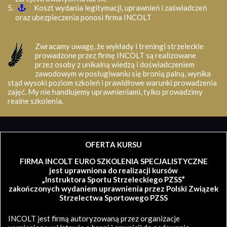
Koszt wydania legitymacji, uprawnień i zaświadczeń
oraz ubezpieczenia ponosi firma INCOLT
Zwracamy uwagę, że wykłady i treningi strzeleckie
prowadzone przez firmę INCOLT są realizowane
przez osoby z unikalną wiedzą i doświadczeniem
zawodowym w posługiwaniu się bronią palną, wynika
stąd wysoki poziom szkoleń i prawidłowe warunki prowadzenia
zajęć. My nie handlujemy uprawnieniami, tylko prowadzimy
realne szkolenia.
OFERTA KURSU
FIRMA INCOLT EURO SZKOLENIA SPECJALISTYCZNE
jest uprawniona do realizacji kursów
„Instruktora Sportu Strzeleckiego PZSS”
zakończonych wydaniem uprawnienia przez Polski Związek
Strzelectwa Sportowego PZSS
INCOLT jest firmą autoryzowaną przez organizacje