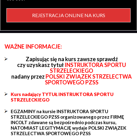
REJESTRACJA ONLINE NA KURS
WAŻNE INFORMACJE:
Zapisując się na kurs zawsze sprawdź
czy uzyskasz tytuł
INSTRUKTORA SPORTU
STRZELECKIEGO
nadany przez
POLSKI ZWIĄZEK STRZELECTWA
SPORTOWEGO PZSS
Kurs nadający TYTUŁ INSTRUKTORA SPORTU
STRZELECKIEGO
EGZAMINY na kursie INSTRUKTORA SPORTU
STRZELECKIEGO PZSS organizowanego przez FIRMĘ
INCOLT zdawane są bezpośrednio podczas kursu,
NATOMIAST LEGITYMACJĘ wydaje POLSKI ZWIĄZEK
STRZELECTWA SPORTOWEGO PZSS