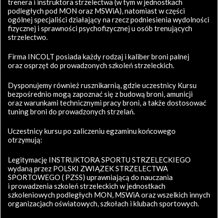
trenera i instruktora strzelectwa (w tym w jednostkach
podległych pod MON oraz MSWiA), natomiast w części
ogólnej specjaliści działający na rzecz podniesienia wydolności
fizycznej i sprawności psychofizycznej u osób trenujących
strzelectwo.
Firma INCOLT posiada każdy rodzaj i kaliber broni palnej
oraz osprzęt do prowadzonych szkoleń strzeleckich.
Dysponujemy również rusznikarnią, gdzie uczestnicy Kursu
bezpośrednio mogą zapoznać się z budową broni, amunicji
oraz warunkami technicznymi pracy broni, a także dostosować
tuning broni do prowadzonych strzelań.
Uczestnicy kursu po zaliczeniu egzaminu końcowego
otrzymują:
Legitymację INSTRUKTORA SPORTU STRZELECKIEGO
wydaną przez POLSKI ZWIĄZEK STRZELECTWA
SPORTOWEGO ( PZSS) uprawniającą do nauczania
i prowadzenia szkoleń strzeleckich w jednostkach
szkoleniowych podległych MON, MSWiA oraz wszelkich innych
organizacjach oświatowych, szkołach i klubach sportowych.