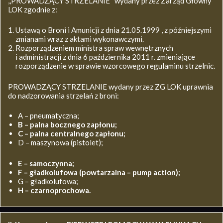
,,PROWADZĄCY STRZELANIE’’ wydany przez Zarząd Główny
LOK zgodnie z:
Ustawą o Broni i Amunicji z dnia 21.05.1999 , z późniejszymi
zmianami wraz z aktami wykonawczymi.
Rozporządzeniem ministra spraw wewnętrznych
i administracji z dnia 6 października 2011 r. zmieniające
rozporządzenie w sprawie wzorcowego regulaminu strzelnic.
PROWADZĄCY STRZELANIE wydany przez ZG LOK uprawnia
do nadzorowania strzelań z broni:
A – pneumatyczna;
B – palna bocznego zapłonu;
C – palna centralnego zapłonu;
D – maszynowa (pistolet);
E – samoczynna;
F – gładkolufowa (powtarzalna – pump action);
G – gładkolufowa;
H – czarnoprochowa.