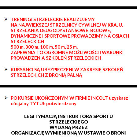
TRENINGI STRZELECKIE REALIZUJEMY
NA NAJWIĘKSZEJ STRZELNICY CYWILNEJ W KRAJU.
STRZELANIA DŁUGODYSTANSOWE, BOJOWE,
DYNAMICZNE I SPORTOWE PROWADZIMY NA OSIACH
STRZELECKICH
500 m, 300 m, 100 m, 50 m, 25 m.
ZAPEWNIA TO OGROMNE MOŻLIWOŚCI I WARUNKI
PROWADZENIA SZKOLEŃ STRZELECKICH
KURSANCI SĄ UBEZPIECZENI W ZAKRESIE SZKOLEŃ
STRZELECKICH Z BRONIĄ PALNĄ
PO KURSIE UKOŃCZONYM W FIRMIE INCOLT uzyskasz
oficjalny TYTUŁ potwierdzony
LEGITYMACJĄ INSTRUKTORA SPORTU
STRZELECKIEGO
WYDANĄ PRZEZ
ORGANIZACJĘ WYMIENIONĄ W USTAWIE O BRONI