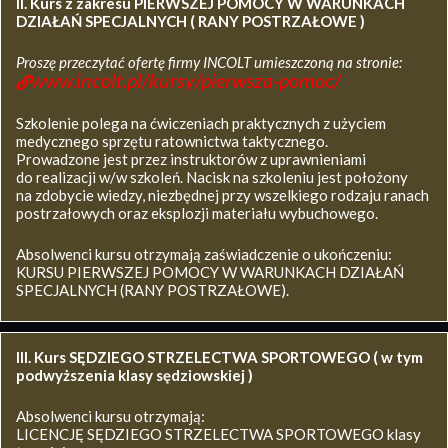
II. Kurs z zakresu
PIERWSZEJ POMOCY W WARUNKACH
DZIAŁAŃ SPECJALNYCH ( RANY POSTRZAŁOWE )
Proszę przeczytać ofertę firmy INCOLT umieszczoną na stronie:
www.incolt.pl/kursy/pierwsza-pomoc/
Szkolenie polega na ćwiczeniach praktycznych z użyciem
medycznego sprzętu ratownictwa taktycznego.
Prowadzone jest przez instruktorów z uprawnieniami
do realizacji w/w szkoleń. Nacisk na szkoleniu jest położony
na zdobycie wiedzy, niezbędnej przy wszelkiego rodzaju ranach
postrzałowych oraz eksplozji materiału wybuchowego.
Absolwenci kursu otrzymają zaświadczenie o ukończeniu:
KURSU PIERWSZEJ POMOCY W WARUNKACH DZIAŁAŃ
SPECJALNYCH (RANY POSTRZAŁOWE).
III. Kurs SĘDZIEGO STRZELECTWA SPORTOWEGO ( w tym
podwyższenia klasy sędziowskiej )
Absolwenci kursu otrzymają:
LICENCJĘ SĘDZIEGO STRZELECTWA SPORTOWEGO klasy