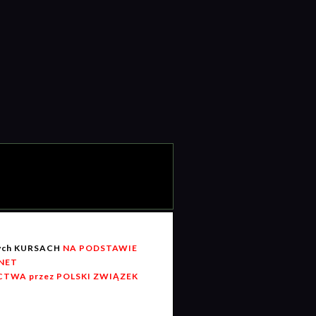
wych KURSACH
NA PODSTAWIE
RNET
TWA przez POLSKI ZWIĄZEK