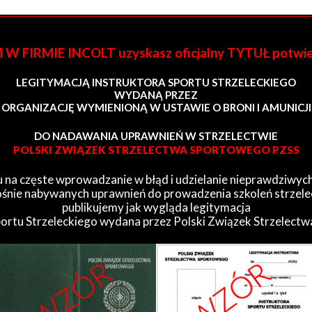
FIRMIE INCOLT uzyskasz oficjalny TYTUŁ potwi
LEGITYMACJĄ INSTRUKTORA SPORTU STRZELECKIEGO
WYDANĄ PRZEZ
ORGANIZACJĘ WYMIENIONĄ W USTAWIE O BRONI I AMUNICJI
DO NADAWANIA UPRAWNIEŃ W STRZELECTWIE
POLSKI ZWIĄZEK STRZELECTWA SPORTOWEGO PZSS
 na częste wprowadzanie w błąd i udzielanie nieprawdziwych
śnie nabywanych uprawnień do prowadzenia szkoleń strzele
publikujemy jak wygląda legitymacja
portu Strzeleckiego wydana przez Polski Związek Strzelect