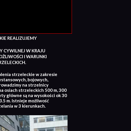
E REALIZUJEMY
Y CYWILNEJ W KRAJU
ŻLIWOŚCI I WARUNKI
ZELECKICH.
lenia strzeleckie w zakresie
ystansowych, bojowych,
rowadzimy na strzelnicy
na osiach strzeleckich 500 m, 300
yty główne są na wysokości ok 30
.5 m. Istnieje możliwość
zelania w 3 kierunkach.