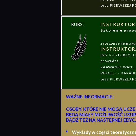
oraz PIERWSZEJ
KURS:
INSTRUKTOR
Szkolenie pr
z rozszerzeniem o ku
INSTRUKTOR
INSTRUKTORZY J
prowadzą
ZAAWANSOWANE S
PITOLET – KARABI
oraz PIERWSZEJ
WAŻNE INFORMACJE:
OSOBY, KTÓRE NIE MOGĄ UCZE
BĘDĄ MIAŁY MOŻLIWOŚĆ UZUP
BĄDŹ TEŻ NA NASTĘPNEJ EDYCJ
Wykłady w części teoretyczn