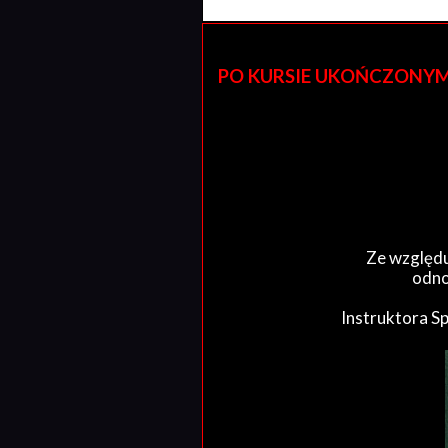
PO KURSIE UKOŃCZONYM W 
Ze względu
odno
Instruktora S