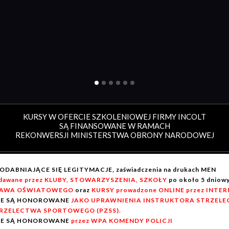
KURSY W OFERCIE SZKOLENIOWEJ FIRMY INCOLT
SĄ FINANSOWANE W RAMACH
REKONWERSJI MINISTERSTWA OBRONY NARODOWEJ
ODABNIAJĄCE SIĘ LEGITYMACJE, zaświadczenia na drukach MEN
dawane przez KLUBY, STOWARZYSZENIA, SZKOŁY
po około 5 dnio
AWA OŚWIATOWEGO
oraz
KURSY prowadzone ONLINE przez INTE
IE SĄ HONOROWANE
JAKO UPRAWNIENIA INSTRUKTORA STRZELEC
RZELECTWA SPORTOWEGO (PZSS).
IE SĄ HONOROWANE
przez WPA KOMENDY POLICJI