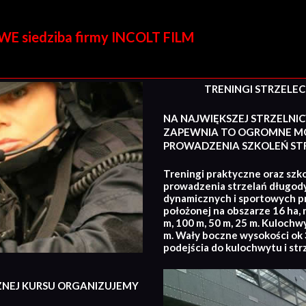
E siedziba firmy INCOLT FILM
TRENINGI STRZELECKI
NA NAJWIĘKSZEJ STRZELNIC
ZAPEWNIA TO OGROMNE MO
PROWADZENIA SZKOLEŃ STR
Treningi praktyczne oraz szko
prowadzenia strzelań długod
dynamicznych i sportowych p
położonej na obszarze 16 ha, 
m, 100 m, 50 m, 25 m. Kulochw
m. Wały boczne wysokości ok 3
podejścia do kulochwytu i str
ZNEJ KURSU ORGANIZUJEMY