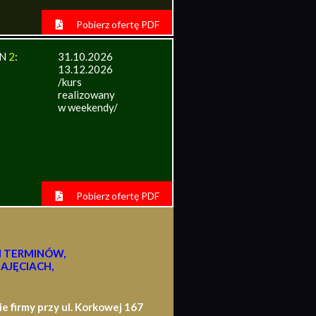
Pobierz ofertę PDF
IN
2
:
31.10.2026
13.12.2026
/kurs
realizowany
w weekendy/
Pobierz ofertę PDF
H TERMINÓW,
AJĘCIACH,
firmy przy ul. Korkowej 167