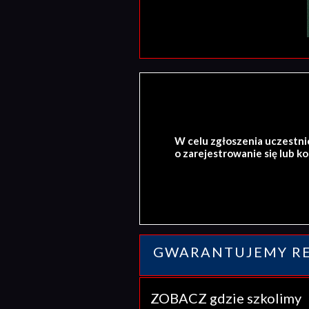
W celu zgłoszenia uczestni
o zarejestrowanie się lub k
GWARANTUJEMY RE
ZOBACZ gdzie szkolim