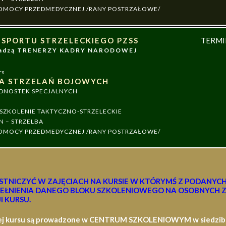
 POMOCY PRZEDMEDYCZNEJ /RANY POSTRZAŁOWE/
 SPORTU STRZELECKIEGO PZSS
TERM
owadzą TRENERZY KADRY NARODOWEJ
rs
A STRZELAŃ BOJOWYCH
EDNOSTEK SPECJALNYCH
ZKOLENIE TAKTYCZNO-STRZELECKIE
N – STRZELBA
 POMOCY PRZEDMEDYCZNEJ /RANY POSTRZAŁOWE/
STNICZYĆ W ZAJĘCIACH NA KURSIE W KTÓRYMŚ Z PODANYC
EŁNIENIA DANEGO BLOKU SZKOLENIOWEGO NA OSOBNYCH Z
I KURSU.
ej kursu są prowadzone w CENTRUM SZKOLENIOWYM w siedzibie 