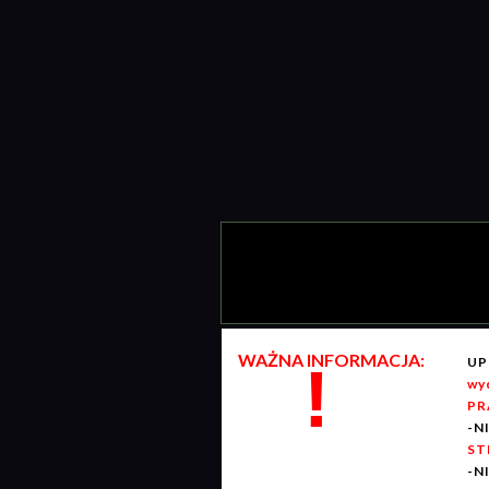
WAŻNA INFORMACJA:
UP
!
wy
PR
-N
ST
-N