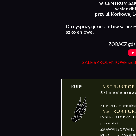
w CENTRUM SZ
w siedzibi
przy ul. Korkowej 
Do dyspozycji kursantów są prze
szkoleniowe.
ZOBACZ gdzi
SALE SZKOLENIOWE siedz
KURS:
INSTRUKTOR
Szkolenie pr
z rozszerzeniem o ku
INSTRUKTOR
INSTRUKTORZY J
prowadzą
ZAAWANSOWANE S
PITOLET – KARABI