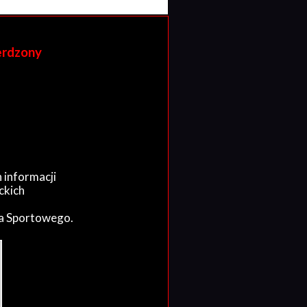
erdzony
 informacji
ckich
wa Sportowego.