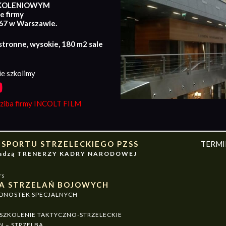
KOLENIOWYM
e firmy
167 w Warszawie.
stronne, wysokie, 180 m2 sale
e szkolimy
iba firmy INCOLT FILM
 SPORTU STRZELECKIEGO PZSS
TERM
owadzą TRENERZY KADRY NARODOWEJ
rs
A STRZELAŃ BOJOWYCH
EDNOSTEK SPECJALNYCH
ZKOLENIE TAKTYCZNO-STRZELECKIE
N – STRZELBA