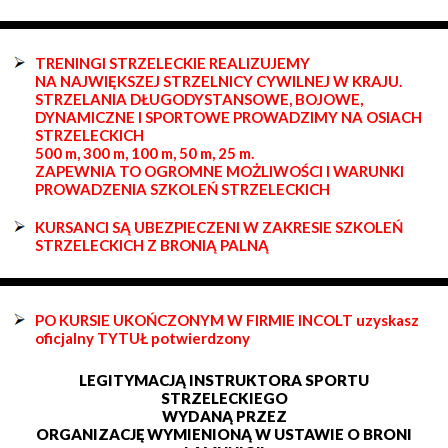
TRENINGI STRZELECKIE REALIZUJEMY
NA NAJWIĘKSZEJ STRZELNICY CYWILNEJ W KRAJU.
STRZELANIA DŁUGODYSTANSOWE, BOJOWE,
DYNAMICZNE I SPORTOWE PROWADZIMY NA OSIACH
STRZELECKICH
500 m, 300 m, 100 m, 50 m, 25 m.
ZAPEWNIA TO OGROMNE MOŻLIWOŚCI I WARUNKI
PROWADZENIA SZKOLEŃ STRZELECKICH
KURSANCI SĄ UBEZPIECZENI W ZAKRESIE SZKOLEŃ
STRZELECKICH Z BRONIĄ PALNĄ
PO KURSIE UKOŃCZONYM W FIRMIE INCOLT uzyskasz
oficjalny TYTUŁ potwierdzony
LEGITYMACJĄ INSTRUKTORA SPORTU
STRZELECKIEGO
WYDANĄ PRZEZ
ORGANIZACJĘ WYMIENIONĄ W USTAWIE O BRONI