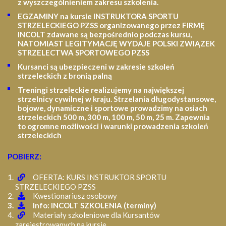
z wyszczególnieniem zakresu szkolenia
.
EGZAMINY na kursie INSTRUKTORA SPORTU
STRZELECKIEGO PZSS organizowanego przez FIRMĘ
INCOLT zdawane są bezpośrednio podczas kursu,
NATOMIAST LEGITYMACJĘ WYDAJE POLSKI ZWIĄZEK
STRZELECTWA SPORTOWEGO PZSS
Kursanci są ubezpieczeni w zakresie szkoleń
strzeleckich z bronią palną
Treningi strzeleckie realizujemy na największej
strzelnicy cywilnej w kraju. Strzelania długodystansowe,
bojowe, dynamiczne i sportowe prowadzimy na osiach
strzeleckich 500 m, 300 m, 100 m, 50 m, 25 m.
Zapewnia
to ogromne możliwości i warunki prowadzenia szkoleń
strzeleckich
POBIERZ:
OFERTA: KURS INSTRUKTOR SPORTU
STRZELECKIEGO PZSS
Kwestionariusz osobowy
Info: INCOLT SZKOLENIA (terminy)
Materiały szkoleniowe dla Kursantów
zarejestrowanych na kursie