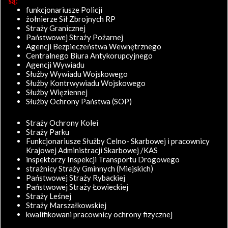
są:
funkcjonariusze Policji
żołnierze Sił Zbrojnych RP
Straży Granicznej
Państwowej Straży Pożarnej
Agencji Bezpieczeństwa Wewnętrznego
Centralnego Biura Antykorupcyjnego
Agencji Wywiadu
Służby Wywiadu Wojskowego
Służby Kontrwywiadu Wojskowego
Służby Więziennej
Służby Ochrony Państwa (SOP)
Straży Ochrony Kolei
Straży Parku
Funkcjonariusze Służby Celno- Skarbowej i pracownicy
Krajowej Administracji Skarbowej /KAS
inspektorzy Inspekcji Transportu Drogowego
strażnicy Straży Gminnych (Miejskich)
Państwowej Straży Rybackiej
Państwowej Straży Łowieckiej
Straży Leśnej
Straży Marszałkowskiej
kwalifikowani pracownicy ochrony fizycznej