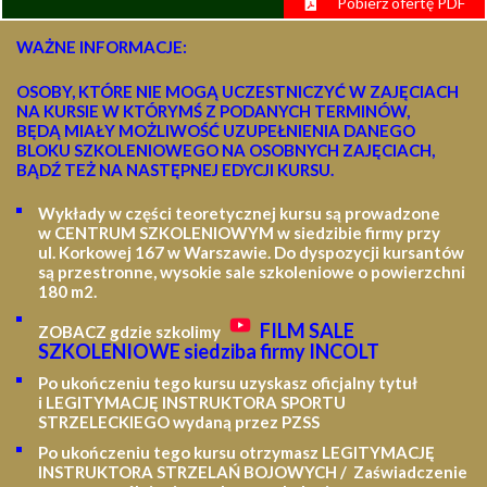
Pobierz ofertę PDF
WAŻNE INFORMACJE:
OSOBY, KTÓRE NIE MOGĄ UCZESTNICZYĆ W ZAJĘCIACH
NA KURSIE W KTÓRYMŚ Z PODANYCH TERMINÓW,
BĘDĄ MIAŁY MOŻLIWOŚĆ UZUPEŁNIENIA DANEGO
BLOKU SZKOLENIOWEGO NA OSOBNYCH ZAJĘCIACH,
BĄDŹ TEŻ NA NASTĘPNEJ EDYCJI KURSU.
Wykłady w części teoretycznej kursu są prowadzone
w CENTRUM SZKOLENIOWYM w siedzibie firmy przy
ul. Korkowej 167 w Warszawie. Do dyspozycji kursantów
są przestronne, wysokie sale szkoleniowe o powierzchni
180 m2.
FILM SALE
ZOBACZ gdzie szkolimy
SZKOLENIOWE siedziba firmy INCOLT
Po ukończeniu tego kursu uzyskasz oficjalny tytuł
i LEGITYMACJĘ
INSTRUKTORA SPORTU
STRZELECKIEGO wydaną przez PZSS
Po ukończeniu tego kursu otrzymasz LEGITYMACJĘ
INSTRUKTORA STRZELAŃ BOJOWYCH / Zaświadczenie