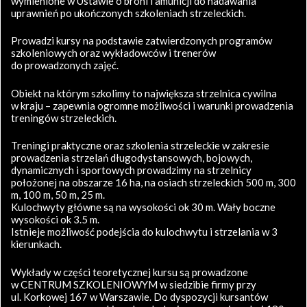
wymienione w Ustawie o broni i amunicji do nadawania
uprawnień po ukończonych szkoleniach strzeleckich.
Prowadzi kursy na podstawie zatwierdzonych programów
szkoleniowych oraz wykładowców i trenerów
do prowadzonych zajęć.
Obiekt na którym szkolimy to największa strzelnica cywilna
w kraju – zapewnia ogromne możliwości i warunki prowadzenia
treningów strzeleckich.
Treningi praktyczne oraz szkolenia strzeleckie w zakresie
prowadzenia strzelań długodystansowych, bojowych,
dynamicznych i sportowych prowadzimy na strzelnicy
położonej na obszarze 16 ha, na osiach strzeleckich 500 m, 300
m, 100 m, 50 m, 25 m.
Kulochwyty główne są na wysokości ok 30 m. Wały boczne
wysokości ok 3.5 m.
Istnieje możliwość podejścia do kulochwytu i strzelania w 3
kierunkach.
Wykłady w części teoretycznej kursu są prowadzone
w CENTRUM SZKOLENIOWYM w siedzibie firmy przy
ul. Korkowej 167 w Warszawie. Do dyspozycji kursantów