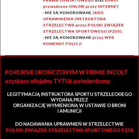
PRAWA OŚWIATOWEGO
oraz
KURSY
prowadzone ONLINE przez INTERNET
-NIE SĄ HONOROWANE
JAKO
UPRAWNIENIA INSTRUKTORA
STRZELECTWA przez POLSKI ZWIĄZEK
STRZELECTWA SPORTOWEGO (PZSS).
-NIE SĄ HONOROWANE
przez WPA
KOMENDY POLICJI
PO KURSIE UKOŃCZONYM W FIRMIE INCOLT
uzyskasz oficjalny TYTUŁ potwierdzony
LEGITYMACJĄ INSTRUKTORA SPORTU STRZELECKIEGO
WYDANĄ PRZEZ
ORGANIZACJĘ WYMIENIONĄ W USTAWIE O BRONI
I AMUNICJI
DO NADAWANIA UPRAWNIEŃ W STRZELECTWIE
POLSKI ZWIĄZEK STRZELECTWA SPORTOWEGO PZSS