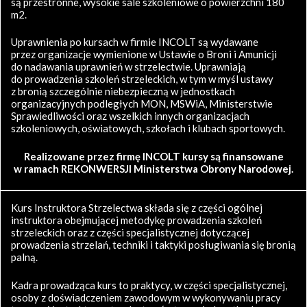
są przestronne, wysokie sale szkoleniowe o powierzchni 180
m2.
Uprawnienia po kursach w firmie INCOLT są wydawane
przez organizacje wymienione w Ustawie o Broni i Amunicji
do nadawania uprawnień w strzelectwie. Uprawniają
do prowadzenia szkoleń strzeleckich, w tym w myśl ustawy
z bronią szczególnie niebezpieczną w jednostkach
organizacyjnych podległych MON, MSWiA, Ministerstwie
Sprawiedliwości oraz wszelkich innych organizacjach
szkoleniowych, oświatowych, szkołach i klubach sportowych.
Realizowane przez firmę INCOLT kursy są finansowane
w ramach REKONWERSJI Ministerstwa Obrony Narodowej.
Kurs Instruktora Strzelectwa składa się z części ogólnej
instruktora obejmującej metodykę prowadzenia szkoleń
strzeleckich oraz z części specjalistycznej dotyczącej
prowadzenia strzelań, techniki i taktyki posługiwania się bronią
palną.
Kadra prowadząca kurs to praktycy, w części specjalistycznej,
osoby z doświadczeniem zawodowym w wykonywaniu pracy