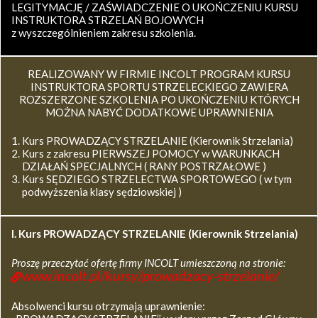
LEGITYMACJĘ / ZAŚWIADCZENIE O UKOŃCZENIU KURSU
INSTRUKTORA STRZELAŃ BOJOWYCH
z wyszczególnieniem zakresu szkolenia.
REALIZOWANY W FIRMIE INCOLT PROGRAM KURSU
INSTRUKTORA SPORTU STRZELECKIEGO ZAWIERA
ROZSZERZONE SZKOLENIA PO UKOŃCZENIU KTÓRYCH
MOŻNA NABYĆ DODATKOWE UPRAWNIENIA
Kurs PROWADZĄCY STRZELANIE (Kierownik Strzelania)
Kurs z zakresu PIERWSZEJ POMOCY w WARUNKACH
DZIAŁAŃ SPECJALNYCH ( RANY POSTRZAŁOWE )
Kurs SĘDZIEGO STRZELECTWA SPORTOWEGO ( w tym
podwyższenia klasy sędziowskiej )
I. Kurs
PROWADZĄCY STRZELANIE (Kierownik Strzelania)
Proszę przeczytać ofertę firmy INCOLT umieszczoną na stronie:
www.incolt.pl/kursy/prowadzacy-strzelanie/
Absolwenci kursu otrzymają uprawnienie: