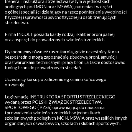
trenera i instruktora strzelectwa (w tym w jednostkach
podległych pod MON oraz MSWiA), natomiast w części
ogólnej specjaliści działający na rzecz podniesienia wydolności
fizycznej i sprawności psychofizycznej u osób trenujących
strzelectwo.
Firma INCOLT posiada każdy rodzaj i kaliber broni palnej
oraz osprzęt do prowadzonych szkoleń strzeleckich.
Dysponujemy również rusznikarnią, gdzie uczestnicy Kursu
bezpośrednio mogą zapoznać się z budową broni, amunicji
oraz warunkami technicznymi pracy broni, a także dostosować
tuning broni do prowadzonych strzelań.
Uczestnicy kursu po zaliczeniu egzaminu końcowego
otrzymują:
Legitymację INSTRUKTORA SPORTU STRZELECKIEGO
wydaną przez POLSKI ZWIĄZEK STRZELECTWA
SPORTOWEGO ( PZSS) uprawniającą do nauczania
i prowadzenia szkoleń strzeleckich w jednostkach
szkoleniowych podległych MON, MSWiA oraz wszelkich innych
organizacjach oświatowych, szkołach i klubach sportowych.