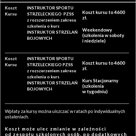
Koszt
INSTRUKTOR SPORTU
Koszt kursu to 4600
Kursu
STRZELECKIEGO PZSS
zł.
z rozszerzeniem zakresu
szkolenia o kurs
Weekendowy
INSTRUKTOR STRZELAŃ
(szkolenia w soboty
BOJOWYCH
i niedziele)
Koszt
INSTRUKTOR SPORTU
Koszt kursu to 4600
Kursu
STRZELECKIEGO PZSS
zł.
z rozszerzeniem zakresu
szkolenia o kurs
Kurs Stacjonarny
INSTRUKTOR STRZELAŃ
(szkolenia
BOJOWYCH
w tygodniu)
Wpłaty za kursy można uiszczać w ratach po indywidualnych
ustaleniach.
Koszt może ulec zmianie w zależności
od zespołu szkolonych osób, po dodatkowych