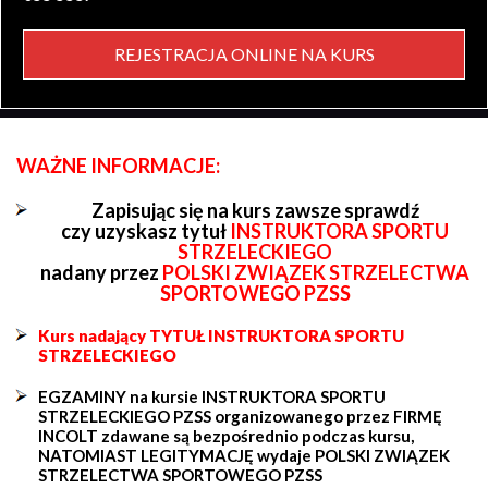
REJESTRACJA ONLINE NA KURS
WAŻNE INFORMACJE:
Zapisując się na kurs zawsze sprawdź
czy uzyskasz tytuł
INSTRUKTORA SPORTU
STRZELECKIEGO
nadany przez
POLSKI ZWIĄZEK STRZELECTWA
SPORTOWEGO PZSS
Kurs nadający TYTUŁ INSTRUKTORA SPORTU
STRZELECKIEGO
EGZAMINY na kursie INSTRUKTORA SPORTU
STRZELECKIEGO PZSS organizowanego przez FIRMĘ
INCOLT zdawane są bezpośrednio podczas kursu,
NATOMIAST LEGITYMACJĘ wydaje POLSKI ZWIĄZEK
STRZELECTWA SPORTOWEGO PZSS