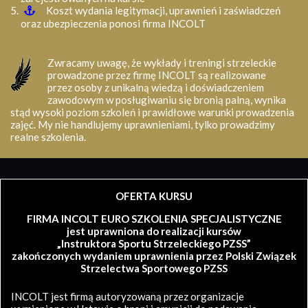
Koszt wydania legitymacji, uprawnień i zaświadczeń
oraz ubezpieczenia ponosi firma INCOLT
Zwracamy uwagę, że wykłady i treningi strzeleckie
prowadzone przez firmę INCOLT są realizowane
przez osoby z unikalną wiedzą i doświadczeniem
zawodowym w posługiwaniu się bronią palną, wynika
stąd wysoki poziom szkoleń i prawidłowe warunki prowadzenia
zajęć. My nie handlujemy uprawnieniami, tylko prowadzimy
realne szkolenia.
OFERTA KURSU
FIRMA INCOLT EURO SZKOLENIA SPECJALISTYCZNE
jest uprawniona do realizacji kursów
„Instruktora Sportu Strzeleckiego PZSS”
zakończonych wydaniem uprawnienia przez Polski Związek
Strzelectwa Sportowego PZSS
INCOLT jest firmą autoryzowaną przez organizacje