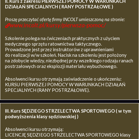
II. Kurs z zakresu
PIERWSZEJ POMOCY W WARUNKACH
DZIAŁAŃ SPECJALNYCH ( RANY POSTRZAŁOWE )
Proszę przeczytać ofertę firmy INCOLT umieszczoną na stronie:
www.incolt.pl/kursy/pierwsza-pomoc/
Szkolenie polega na ćwiczeniach praktycznych z użyciem
medycznego sprzętu ratownictwa taktycznego.
Prowadzone jest przez instruktorów z uprawnieniami
do realizacji w/w szkoleń. Nacisk na szkoleniu jest położony
na zdobycie wiedzy, niezbędnej przy wszelkiego rodzaju ranach
postrzałowych oraz eksplozji materiału wybuchowego.
Absolwenci kursu otrzymają zaświadczenie o ukończeniu:
KURSU PIERWSZEJ POMOCY W WARUNKACH DZIAŁAŃ
SPECJALNYCH (RANY POSTRZAŁOWE).
III. Kurs SĘDZIEGO STRZELECTWA SPORTOWEGO ( w tym
podwyższenia klasy sędziowskiej )
Absolwenci kursu otrzymają:
LICENCJĘ SĘDZIEGO STRZELECTWA SPORTOWEGO klasy