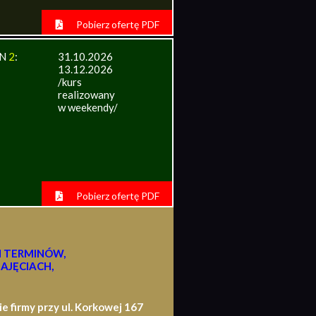
Pobierz ofertę PDF
IN
2
:
31.10.2026
13.12.2026
/kurs
realizowany
w weekendy/
Pobierz ofertę PDF
H TERMINÓW,
AJĘCIACH,
firmy przy ul. Korkowej 167