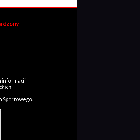
erdzony
 informacji
ckich
wa Sportowego.