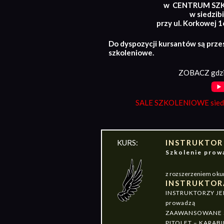
w CENTRUM SZ
w siedzibi
przy ul. Korkowej 
Do dyspozycji kursantów są prze
szkoleniowe.
ZOBACZ gdzi
SALE SZKOLENIOWE siedz
KURS:
INSTRUKTOR
Szkolenie pr
z rozszerzeniem o ku
INSTRUKTOR
INSTRUKTORZY J
prowadzą
ZAAWANSOWANE S
PITOLET – KARABI