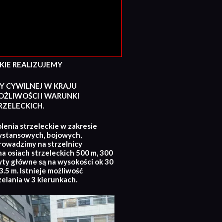
E REALIZUJEMY
Y CYWILNEJ W KRAJU
ŻLIWOŚCI I WARUNKI
ZELECKICH.
lenia strzeleckie w zakresie
ystansowych, bojowych,
rowadzimy na strzelnicy
na osiach strzeleckich 500 m, 300
yty główne są na wysokości ok 30
.5 m. Istnieje możliwość
zelania w 3 kierunkach.