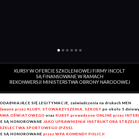
KURSY W OFERCIE SZKOLENIOWEJ FIRMY INCOLT
SĄ FINANSOWANE W RAMACH
REKONWERSJI MINISTERSTWA OBRONY NARODOWEJ
ODABNIAJĄCE SIĘ LEGITYMACJE, zaświadczenia na drukach MEN
dawane przez KLUBY, STOWARZYSZENIA, SZKOŁY
po około 5 dnio
AWA OŚWIATOWEGO
oraz
KURSY prowadzone ONLINE przez INTE
IE SĄ HONOROWANE
JAKO UPRAWNIENIA INSTRUKTORA STRZELEC
RZELECTWA SPORTOWEGO (PZSS).
IE SĄ HONOROWANE
przez WPA KOMENDY POLICJI