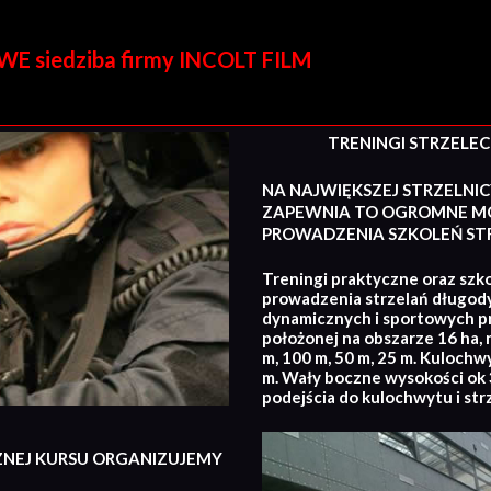
E siedziba firmy INCOLT FILM
TRENINGI STRZELECKI
NA NAJWIĘKSZEJ STRZELNIC
ZAPEWNIA TO OGROMNE MO
PROWADZENIA SZKOLEŃ STR
Treningi praktyczne oraz szko
prowadzenia strzelań długod
dynamicznych i sportowych p
położonej na obszarze 16 ha, 
m, 100 m, 50 m, 25 m. Kulochw
m. Wały boczne wysokości ok 3
podejścia do kulochwytu i str
ZNEJ KURSU ORGANIZUJEMY