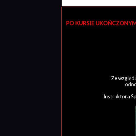
PO KURSIE UKOŃCZONYM W 
Ze względu
odno
Instruktora S