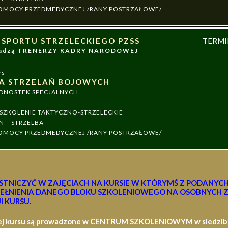
 POMOCY PRZEDMEDYCZNEJ /RANY POSTRZAŁOWE/
 SPORTU STRZELECKIEGO PZSS
TERM
owadzą TRENERZY KADRY NARODOWEJ
rs
A STRZELAŃ BOJOWYCH
EDNOSTEK SPECJALNYCH
ZKOLENIE TAKTYCZNO-STRZELECKIE
N – STRZELBA
 POMOCY PRZEDMEDYCZNEJ /RANY POSTRZAŁOWE/
STNICZYĆ W ZAJĘCIACH NA KURSIE W KTÓRYMŚ Z PODANYC
EŁNIENIA DANEGO BLOKU SZKOLENIOWEGO NA OSOBNYCH Z
I KURSU.
ej kursu są prowadzone w CENTRUM SZKOLENIOWYM w siedzibie 