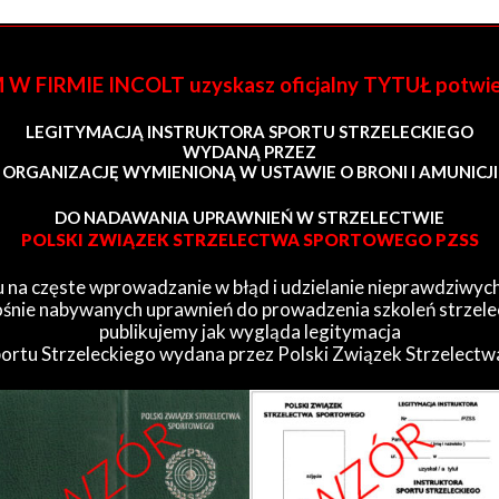
FIRMIE INCOLT uzyskasz oficjalny TYTUŁ potwi
LEGITYMACJĄ INSTRUKTORA SPORTU STRZELECKIEGO
WYDANĄ PRZEZ
ORGANIZACJĘ WYMIENIONĄ W USTAWIE O BRONI I AMUNICJI
DO NADAWANIA UPRAWNIEŃ W STRZELECTWIE
POLSKI ZWIĄZEK STRZELECTWA SPORTOWEGO PZSS
 na częste wprowadzanie w błąd i udzielanie nieprawdziwych
śnie nabywanych uprawnień do prowadzenia szkoleń strzele
publikujemy jak wygląda legitymacja
portu Strzeleckiego wydana przez Polski Związek Strzelect