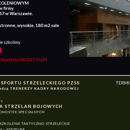
KOLENIOWYM
e firmy
167 w Warszawie.
stronne, wysokie, 180 m2 sale
e szkolimy
iba firmy INCOLT FILM
 SPORTU STRZELECKIEGO PZSS
TERM
owadzą TRENERZY KADRY NARODOWEJ
rs
A STRZELAŃ BOJOWYCH
EDNOSTEK SPECJALNYCH
ZKOLENIE TAKTYCZNO-STRZELECKIE
N – STRZELBA