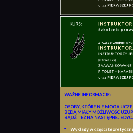
oraz PIERWSZEJ
KURS:
INSTRUKTOR
Szkolenie pr
z rozszerzeniem o ku
INSTRUKTOR
INSTRUKTORZY J
prowadzą
ZAAWANSOWANE S
PITOLET – KARABI
oraz PIERWSZEJ
WAŻNE INFORMACJE:
OSOBY, KTÓRE NIE MOGĄ UCZE
BĘDĄ MIAŁY MOŻLIWOŚĆ UZUP
BĄDŹ TEŻ NA NASTĘPNEJ EDYCJ
Wykłady w części teoretyczn