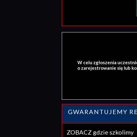
W celu zgłoszenia uczestni
o zarejestrowanie się lub k
GWARANTUJEMY RE
ZOBACZ gdzie szkolim