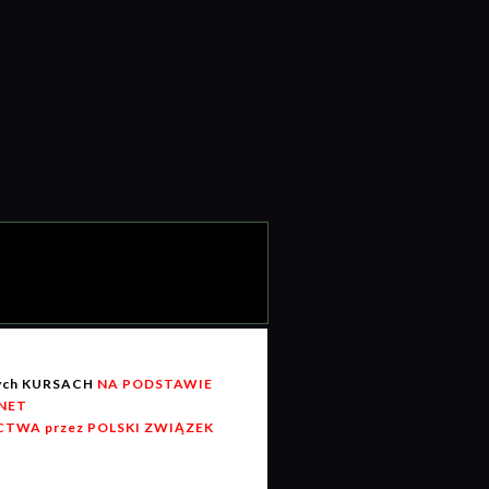
wych KURSACH
NA PODSTAWIE
RNET
TWA przez POLSKI ZWIĄZEK