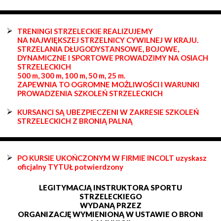
TRENINGI STRZELECKIE REALIZUJEMY
NA NAJWIĘKSZEJ STRZELNICY CYWILNEJ W KRAJU.
STRZELANIA DŁUGODYSTANSOWE, BOJOWE,
DYNAMICZNE I SPORTOWE PROWADZIMY NA OSIACH
STRZELECKICH
500 m, 300 m, 100 m, 50 m, 25 m.
ZAPEWNIA TO OGROMNE MOŻLIWOŚCI I WARUNKI
PROWADZENIA SZKOLEŃ STRZELECKICH
KURSANCI SĄ UBEZPIECZENI W ZAKRESIE SZKOLEŃ
STRZELECKICH Z BRONIĄ PALNĄ
PO KURSIE UKOŃCZONYM W FIRMIE INCOLT uzyskasz
oficjalny TYTUŁ potwierdzony
LEGITYMACJĄ INSTRUKTORA SPORTU
STRZELECKIEGO
WYDANĄ PRZEZ
ORGANIZACJĘ WYMIENIONĄ W USTAWIE O BRONI