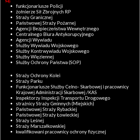
są:
funkcjonariusze Policji
żołnierze Sił Zbrojnych RP
Straży Granicznej
Państwowej Straży Pożarnej
Agencji Bezpieczeństwa Wewnętrznego
Centralnego Biura Antykorupcyjnego
Agencji Wywiadu
Służby Wywiadu Wojskowego
Służby Kontrwywiadu Wojskowego
Służby Więziennej
Służby Ochrony Państwa (SOP)
Straży Ochrony Kolei
Straży Parku
Funkcjonariusze Służby Celno- Skarbowej i pracownicy
Krajowej Administracji Skarbowej /KAS
inspektorzy Inspekcji Transportu Drogowego
strażnicy Straży Gminnych (Miejskich)
Państwowej Straży Rybackiej
Państwowej Straży Łowieckiej
Straży Leśnej
Straży Marszałkowskiej
kwalifikowani pracownicy ochrony fizycznej