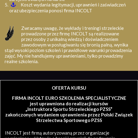
Koszt wydania legitymacji, uprawnień i zaświadczeń
oraz ubezpieczenia ponosi firma INCOLT
Zwracamy uwagę, że wykłady i treningi strzeleckie
prowadzone przez firmę INCOLT są realizowane
przez osoby z unikalną wiedzą i doświadczeniem
zawodowym w posługiwaniu się bronią palną, wynika
stąd wysoki poziom szkoleń i prawidłowe warunki prowadzenia
zajęć. My nie handlujemy uprawnieniami, tylko prowadzimy
realne szkolenia.
OFERTA KURSU
FIRMA INCOLT EURO SZKOLENIA SPECJALISTYCZNE
jest uprawniona do realizacji kursów
„Instruktora Sportu Strzeleckiego PZSS”
zakończonych wydaniem uprawnienia przez Polski Związek
Strzelectwa Sportowego PZSS
INCOLT jest firmą autoryzowaną przez organizacje