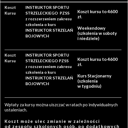
Koszt
INSTRUKTOR SPORTU
Koszt kursu to 4600
Kursu
STRZELECKIEGO PZSS
zł.
z rozszerzeniem zakresu
szkolenia o kurs
Weekendowy
INSTRUKTOR STRZELAŃ
(szkolenia w soboty
BOJOWYCH
i niedziele)
Koszt
INSTRUKTOR SPORTU
Koszt kursu to 4600
Kursu
STRZELECKIEGO PZSS
zł.
z rozszerzeniem zakresu
szkolenia o kurs
Kurs Stacjonarny
INSTRUKTOR STRZELAŃ
(szkolenia
BOJOWYCH
w tygodniu)
Wpłaty za kursy można uiszczać w ratach po indywidualnych
ustaleniach.
Koszt może ulec zmianie w zależności
od zespołu szkolonych osób, po dodatkowych