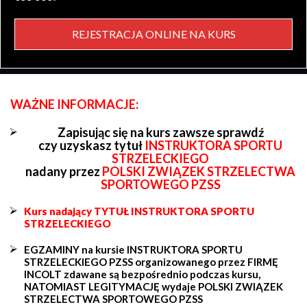
REJESTRACJA ONLINE NA KURS
WAŻNE INFORMACJE:
Zapisując się na kurs zawsze sprawdź
czy uzyskasz tytuł
INSTRUKTORA SPORTU
STRZELECKIEGO
nadany przez
POLSKI ZWIĄZEK STRZELECTWA
SPORTOWEGO PZSS
Kurs nadający TYTUŁ INSTRUKTORA SPORTU
STRZELECKIEGO
EGZAMINY na kursie INSTRUKTORA SPORTU
STRZELECKIEGO PZSS organizowanego przez FIRMĘ
INCOLT zdawane są bezpośrednio podczas kursu,
NATOMIAST LEGITYMACJĘ wydaje POLSKI ZWIĄZEK
STRZELECTWA SPORTOWEGO PZSS