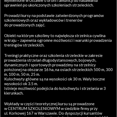
wymienione w Ustawie o broni i amunicji do nadawania
uprawnień po ukończonych szkoleniach strzeleckich.
Prowadzi kursy na podstawie zatwierdzonych programów
szkoleniowych oraz wykładowców i trenerów
do prowadzonych zajęć.
Obiekt na którym szkolimy to największa strzelnica cywilna
w kraju – zapewnia ogromne możliwości i warunki prowadzenia
treningów strzeleckich.
Treningi praktyczne oraz szkolenia strzeleckie w zakresie
prowadzenia strzelań długodystansowych, bojowych,
dynamicznych i sportowych prowadzimy na strzelnicy
położonej na obszarze 16 ha, na osiach strzeleckich 500 m, 300
m, 100 m, 50 m, 25 m.
Kulochwyty główne są na wysokości ok 30 m. Wały boczne
wysokości ok 3.5 m.
Istnieje możliwość podejścia do kulochwytu i strzelania w 3
kierunkach.
Wykłady w części teoretycznej kursu są prowadzone
w CENTRUM SZKOLENIOWYM w siedzibie firmy przy
ul. Korkowej 167 w Warszawie. Do dyspozycji kursantów