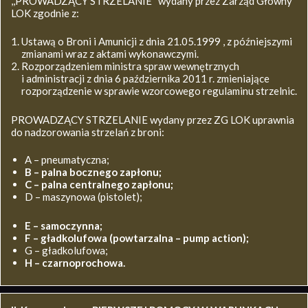
,,PROWADZĄCY STRZELANIE’’ wydany przez Zarząd Główny
LOK zgodnie z:
Ustawą o Broni i Amunicji z dnia 21.05.1999 , z późniejszymi
zmianami wraz z aktami wykonawczymi.
Rozporządzeniem ministra spraw wewnętrznych
i administracji z dnia 6 października 2011 r. zmieniające
rozporządzenie w sprawie wzorcowego regulaminu strzelnic.
PROWADZĄCY STRZELANIE wydany przez ZG LOK uprawnia
do nadzorowania strzelań z broni:
A – pneumatyczna;
B – palna bocznego zapłonu;
C – palna centralnego zapłonu;
D – maszynowa (pistolet);
E – samoczynna;
F – gładkolufowa (powtarzalna – pump action);
G – gładkolufowa;
H – czarnoprochowa.