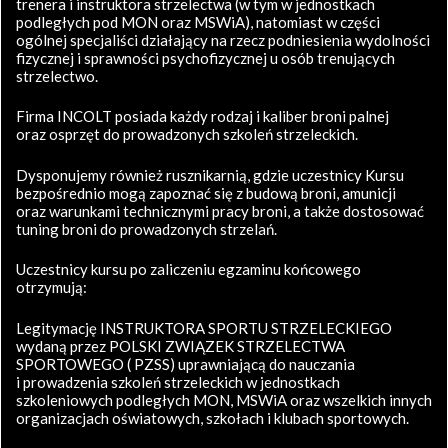
trenera i instruktora strzelectwa (w tym w jednostkach
podległych pod MON oraz MSWiA), natomiast w części
ogólnej specjaliści działający na rzecz podniesienia wydolności
fizycznej i sprawności psychofizycznej u osób trenujących
strzelectwo.
Firma INCOLT posiada każdy rodzaj i kaliber broni palnej
oraz osprzęt do prowadzonych szkoleń strzeleckich.
Dysponujemy również rusznikarnią, gdzie uczestnicy Kursu
bezpośrednio mogą zapoznać się z budową broni, amunicji
oraz warunkami technicznymi pracy broni, a także dostosować
tuning broni do prowadzonych strzelań.
Uczestnicy kursu po zaliczeniu egzaminu końcowego
otrzymują:
Legitymację INSTRUKTORA SPORTU STRZELECKIEGO
wydaną przez POLSKI ZWIĄZEK STRZELECTWA
SPORTOWEGO ( PZSS) uprawniającą do nauczania
i prowadzenia szkoleń strzeleckich w jednostkach
szkoleniowych podległych MON, MSWiA oraz wszelkich innych
organizacjach oświatowych, szkołach i klubach sportowych.