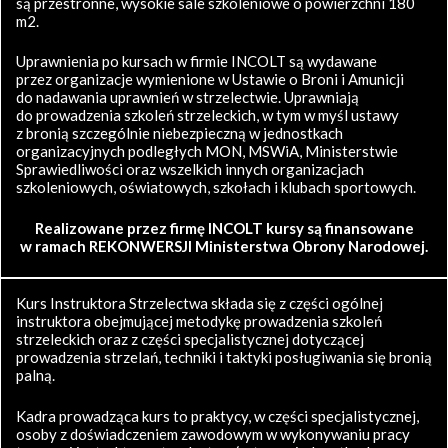
są przestronne, wysokie sale szkoleniowe o powierzchni 180
m2.
Uprawnienia po kursach w firmie INCOLT są wydawane
przez organizacje wymienione w Ustawie o Broni i Amunicji
do nadawania uprawnień w strzelectwie. Uprawniają
do prowadzenia szkoleń strzeleckich, w tym w myśl ustawy
z bronią szczególnie niebezpieczną w jednostkach
organizacyjnych podległych MON, MSWiA, Ministerstwie
Sprawiedliwości oraz wszelkich innych organizacjach
szkoleniowych, oświatowych, szkołach i klubach sportowych.
Realizowane przez firmę INCOLT kursy są finansowane
w ramach REKONWERSJI Ministerstwa Obrony Narodowej.
Kurs Instruktora Strzelectwa składa się z części ogólnej
instruktora obejmującej metodykę prowadzenia szkoleń
strzeleckich oraz z części specjalistycznej dotyczącej
prowadzenia strzelań, techniki i taktyki posługiwania się bronią
palną.
Kadra prowadząca kurs to praktycy, w części specjalistycznej,
osoby z doświadczeniem zawodowym w wykonywaniu pracy