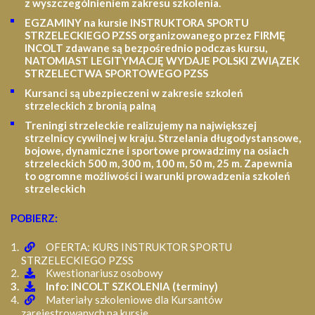
z wyszczególnieniem zakresu szkolenia
.
EGZAMINY na kursie INSTRUKTORA SPORTU
STRZELECKIEGO PZSS organizowanego przez FIRMĘ
INCOLT zdawane są bezpośrednio podczas kursu,
NATOMIAST LEGITYMACJĘ WYDAJE POLSKI ZWIĄZEK
STRZELECTWA SPORTOWEGO PZSS
Kursanci są ubezpieczeni w zakresie szkoleń
strzeleckich z bronią palną
Treningi strzeleckie realizujemy na największej
strzelnicy cywilnej w kraju. Strzelania długodystansowe,
bojowe, dynamiczne i sportowe prowadzimy na osiach
strzeleckich 500 m, 300 m, 100 m, 50 m, 25 m.
Zapewnia
to ogromne możliwości i warunki prowadzenia szkoleń
strzeleckich
POBIERZ:
OFERTA: KURS INSTRUKTOR SPORTU
STRZELECKIEGO PZSS
Kwestionariusz osobowy
Info: INCOLT SZKOLENIA (terminy)
Materiały szkoleniowe dla Kursantów
zarejestrowanych na kursie