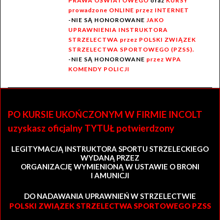
PRAWA OŚWIATOWEGO
oraz
KURSY
prowadzone ONLINE przez INTERNET
-NIE SĄ HONOROWANE
JAKO
UPRAWNIENIA INSTRUKTORA
STRZELECTWA przez POLSKI ZWIĄZEK
STRZELECTWA SPORTOWEGO (PZSS).
-NIE SĄ HONOROWANE
przez WPA
KOMENDY POLICJI
PO KURSIE UKOŃCZONYM W FIRMIE INCOLT
uzyskasz oficjalny TYTUŁ potwierdzony
LEGITYMACJĄ INSTRUKTORA SPORTU STRZELECKIEGO
WYDANĄ PRZEZ
ORGANIZACJĘ WYMIENIONĄ W USTAWIE O BRONI
I AMUNICJI
DO NADAWANIA UPRAWNIEŃ W STRZELECTWIE
POLSKI ZWIĄZEK STRZELECTWA SPORTOWEGO PZSS