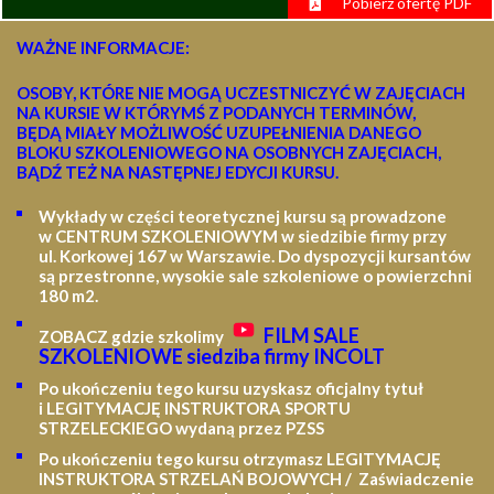
Pobierz ofertę PDF
WAŻNE INFORMACJE:
OSOBY, KTÓRE NIE MOGĄ UCZESTNICZYĆ W ZAJĘCIACH
NA KURSIE W KTÓRYMŚ Z PODANYCH TERMINÓW,
BĘDĄ MIAŁY MOŻLIWOŚĆ UZUPEŁNIENIA DANEGO
BLOKU SZKOLENIOWEGO NA OSOBNYCH ZAJĘCIACH,
BĄDŹ TEŻ NA NASTĘPNEJ EDYCJI KURSU.
Wykłady w części teoretycznej kursu są prowadzone
w CENTRUM SZKOLENIOWYM w siedzibie firmy przy
ul. Korkowej 167 w Warszawie. Do dyspozycji kursantów
są przestronne, wysokie sale szkoleniowe o powierzchni
180 m2.
FILM SALE
ZOBACZ gdzie szkolimy
SZKOLENIOWE siedziba firmy INCOLT
Po ukończeniu tego kursu uzyskasz oficjalny tytuł
i LEGITYMACJĘ
INSTRUKTORA SPORTU
STRZELECKIEGO wydaną przez PZSS
Po ukończeniu tego kursu otrzymasz LEGITYMACJĘ
INSTRUKTORA STRZELAŃ BOJOWYCH / Zaświadczenie