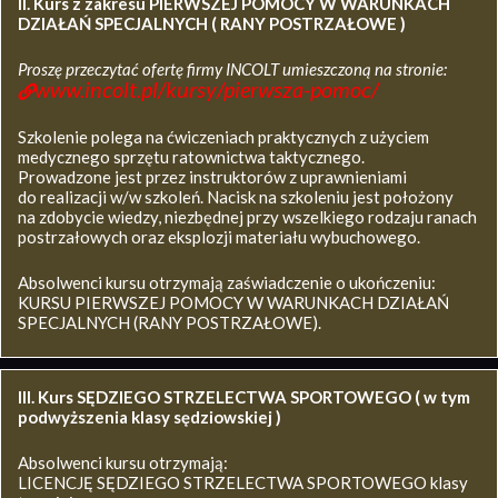
II. Kurs z zakresu
PIERWSZEJ POMOCY W WARUNKACH
DZIAŁAŃ SPECJALNYCH ( RANY POSTRZAŁOWE )
Proszę przeczytać ofertę firmy INCOLT umieszczoną na stronie:
www.incolt.pl/kursy/pierwsza-pomoc/
Szkolenie polega na ćwiczeniach praktycznych z użyciem
medycznego sprzętu ratownictwa taktycznego.
Prowadzone jest przez instruktorów z uprawnieniami
do realizacji w/w szkoleń. Nacisk na szkoleniu jest położony
na zdobycie wiedzy, niezbędnej przy wszelkiego rodzaju ranach
postrzałowych oraz eksplozji materiału wybuchowego.
Absolwenci kursu otrzymają zaświadczenie o ukończeniu:
KURSU PIERWSZEJ POMOCY W WARUNKACH DZIAŁAŃ
SPECJALNYCH (RANY POSTRZAŁOWE).
III. Kurs SĘDZIEGO STRZELECTWA SPORTOWEGO ( w tym
podwyższenia klasy sędziowskiej )
Absolwenci kursu otrzymają:
LICENCJĘ SĘDZIEGO STRZELECTWA SPORTOWEGO klasy