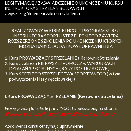
LEGITYMACJĘ / ZAŚWIADCZENIE O UKOŃCZENIU KURSU
INSTRUKTORA STRZELAŃ BOJOWYCH
z wyszczególnieniem zakresu szkolenia.
REALIZOWANY W FIRMIE INCOLT PROGRAM KURSU
INSTRUKTORA SPORTU STRZELECKIEGO ZAWIERA
ROZSZERZONE SZKOLENIA PO UKOŃCZENIU KTÓRYCH
MOŻNA NABYĆ DODATKOWE UPRAWNIENIA
Kurs PROWADZĄCY STRZELANIE (Kierownik Strzelania)
Kurs z zakresu PIERWSZEJ POMOCY w WARUNKACH
DZIAŁAŃ SPECJALNYCH ( RANY POSTRZAŁOWE )
Kurs SĘDZIEGO STRZELECTWA SPORTOWEGO ( w tym
podwyższenia klasy sędziowskiej )
I. Kurs
PROWADZĄCY STRZELANIE (Kierownik Strzelania)
Proszę przeczytać ofertę firmy INCOLT umieszczoną na stronie:
www.incolt.pl/kursy/prowadzacy-strzelanie/
Absolwenci kursu otrzymają uprawnienie: