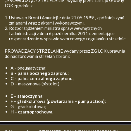
,,PROWADZĄCY STRZELANIE’’ wydany przez Zarząd Główny
LOK zgodnie z:
Ustawą o Broni i Amunicji z dnia 21.05.1999 , z późniejszymi
zmianami wraz z aktami wykonawczymi.
Rozporządzeniem ministra spraw wewnętrznych
i administracji z dnia 6 października 2011 r. zmieniające
rozporządzenie w sprawie wzorcowego regulaminu strzelnic.
PROWADZĄCY STRZELANIE wydany przez ZG LOK uprawnia
do nadzorowania strzelań z broni:
A – pneumatyczna;
B – palna bocznego zapłonu;
C – palna centralnego zapłonu;
D – maszynowa (pistolet);
E – samoczynna;
F – gładkolufowa (powtarzalna – pump action);
G – gładkolufowa;
H – czarnoprochowa.