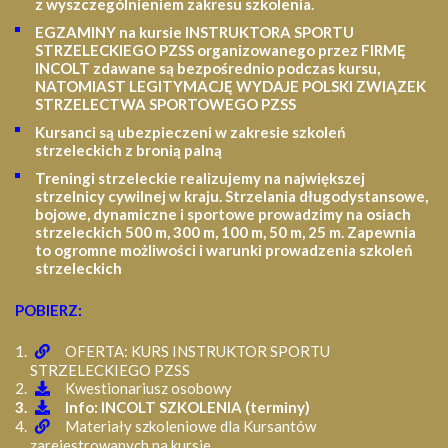
z wyszczególnieniem zakresu szkolenia
.
EGZAMINY na kursie INSTRUKTORA SPORTU
STRZELECKIEGO PZSS organizowanego przez FIRMĘ
INCOLT zdawane są bezpośrednio podczas kursu,
NATOMIAST LEGITYMACJĘ WYDAJE POLSKI ZWIĄZEK
STRZELECTWA SPORTOWEGO PZSS
Kursanci są ubezpieczeni w zakresie szkoleń
strzeleckich z bronią palną
Treningi strzeleckie realizujemy na największej
strzelnicy cywilnej w kraju. Strzelania długodystansowe,
bojowe, dynamiczne i sportowe prowadzimy na osiach
strzeleckich 500 m, 300 m, 100 m, 50 m, 25 m.
Zapewnia
to ogromne możliwości i warunki prowadzenia szkoleń
strzeleckich
POBIERZ:
OFERTA: KURS INSTRUKTOR SPORTU
STRZELECKIEGO PZSS
Kwestionariusz osobowy
Info: INCOLT SZKOLENIA (terminy)
Materiały szkoleniowe dla Kursantów
zarejestrowanych na kursie