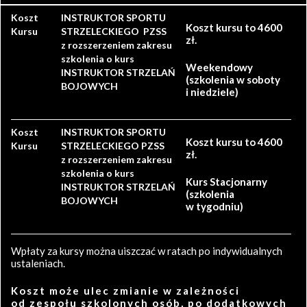
Koszt
INSTRUKTOR SPORTU
Koszt kursu to 4600
Kursu
STRZELECKIEGO PZSS
zł.
z rozszerzeniem zakresu
szkolenia o kurs
Weekendowy
INSTRUKTOR STRZELAŃ
(szkolenia w soboty
BOJOWYCH
i niedziele)
Koszt
INSTRUKTOR SPORTU
Koszt kursu to 4600
Kursu
STRZELECKIEGO PZSS
zł.
z rozszerzeniem zakresu
szkolenia o kurs
Kurs Stacjonarny
INSTRUKTOR STRZELAŃ
(szkolenia
BOJOWYCH
w tygodniu)
Wpłaty za kursy można uiszczać w ratach po indywidualnych
ustaleniach.
Koszt może ulec zmianie w zależności
od zespołu szkolonych osób, po dodatkowych