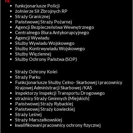
są:
funkcjonariusze Policji
żołnierze Sił Zbrojnych RP
Straży Granicznej
Państwowej Straży Pożarnej
Agencji Bezpieczeństwa Wewnętrznego
Centralnego Biura Antykorupcyjnego
Agencji Wywiadu
Służby Wywiadu Wojskowego
Służby Kontrwywiadu Wojskowego
Służby Więziennej
Służby Ochrony Państwa (SOP)
Straży Ochrony Kolei
Straży Parku
Funkcjonariusze Służby Celno- Skarbowej i pracownicy
Krajowej Administracji Skarbowej /KAS
inspektorzy Inspekcji Transportu Drogowego
strażnicy Straży Gminnych (Miejskich)
Państwowej Straży Rybackiej
Państwowej Straży Łowieckiej
Straży Leśnej
Straży Marszałkowskiej
kwalifikowani pracownicy ochrony fizycznej