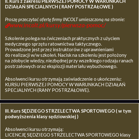
II. Kurs z zakresu
PIERWSZEJ POMOCY W WARUNKACH
DZIAŁAŃ SPECJALNYCH ( RANY POSTRZAŁOWE )
Proszę przeczytać ofertę firmy INCOLT umieszczoną na stronie:
www.incolt.pl/kursy/pierwsza-pomoc/
Szkolenie polega na ćwiczeniach praktycznych z użyciem
medycznego sprzętu ratownictwa taktycznego.
Prowadzone jest przez instruktorów z uprawnieniami
do realizacji w/w szkoleń. Nacisk na szkoleniu jest położony
na zdobycie wiedzy, niezbędnej przy wszelkiego rodzaju ranach
postrzałowych oraz eksplozji materiału wybuchowego.
Absolwenci kursu otrzymają zaświadczenie o ukończeniu:
KURSU PIERWSZEJ POMOCY W WARUNKACH DZIAŁAŃ
SPECJALNYCH (RANY POSTRZAŁOWE).
III. Kurs SĘDZIEGO STRZELECTWA SPORTOWEGO ( w tym
podwyższenia klasy sędziowskiej )
Absolwenci kursu otrzymają:
LICENCJĘ SĘDZIEGO STRZELECTWA SPORTOWEGO klasy