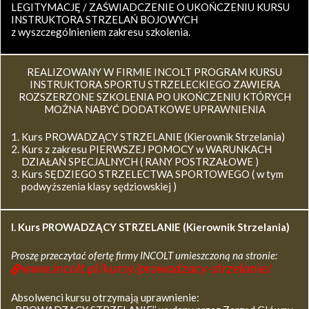
LEGITYMACJĘ / ZAŚWIADCZENIE O UKOŃCZENIU KURSU
INSTRUKTORA STRZELAŃ BOJOWYCH
z wyszczególnieniem zakresu szkolenia.
REALIZOWANY W FIRMIE INCOLT PROGRAM KURSU
INSTRUKTORA SPORTU STRZELECKIEGO ZAWIERA
ROZSZERZONE SZKOLENIA PO UKOŃCZENIU KTÓRYCH
MOŻNA NABYĆ DODATKOWE UPRAWNIENIA
Kurs PROWADZĄCY STRZELANIE (Kierownik Strzelania)
Kurs z zakresu PIERWSZEJ POMOCY w WARUNKACH
DZIAŁAŃ SPECJALNYCH ( RANY POSTRZAŁOWE )
Kurs SĘDZIEGO STRZELECTWA SPORTOWEGO ( w tym
podwyższenia klasy sędziowskiej )
I. Kurs
PROWADZĄCY STRZELANIE (Kierownik Strzelania)
Proszę przeczytać ofertę firmy INCOLT umieszczoną na stronie:
www.incolt.pl/kursy/prowadzacy-strzelanie/
Absolwenci kursu otrzymają uprawnienie: