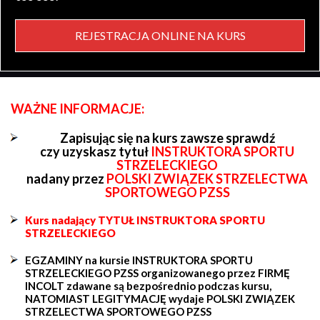
REJESTRACJA ONLINE NA KURS
WAŻNE INFORMACJE:
Zapisując się na kurs zawsze sprawdź
czy uzyskasz tytuł
INSTRUKTORA SPORTU
STRZELECKIEGO
nadany przez
POLSKI ZWIĄZEK STRZELECTWA
SPORTOWEGO PZSS
Kurs nadający TYTUŁ INSTRUKTORA SPORTU
STRZELECKIEGO
EGZAMINY na kursie INSTRUKTORA SPORTU
STRZELECKIEGO PZSS organizowanego przez FIRMĘ
INCOLT zdawane są bezpośrednio podczas kursu,
NATOMIAST LEGITYMACJĘ wydaje POLSKI ZWIĄZEK
STRZELECTWA SPORTOWEGO PZSS