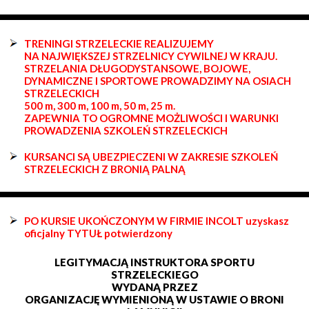
TRENINGI STRZELECKIE REALIZUJEMY
NA NAJWIĘKSZEJ STRZELNICY CYWILNEJ W KRAJU.
STRZELANIA DŁUGODYSTANSOWE, BOJOWE,
DYNAMICZNE I SPORTOWE PROWADZIMY NA OSIACH
STRZELECKICH
500 m, 300 m, 100 m, 50 m, 25 m.
ZAPEWNIA TO OGROMNE MOŻLIWOŚCI I WARUNKI
PROWADZENIA SZKOLEŃ STRZELECKICH
KURSANCI SĄ UBEZPIECZENI W ZAKRESIE SZKOLEŃ
STRZELECKICH Z BRONIĄ PALNĄ
PO KURSIE UKOŃCZONYM W FIRMIE INCOLT uzyskasz
oficjalny TYTUŁ potwierdzony
LEGITYMACJĄ INSTRUKTORA SPORTU
STRZELECKIEGO
WYDANĄ PRZEZ
ORGANIZACJĘ WYMIENIONĄ W USTAWIE O BRONI