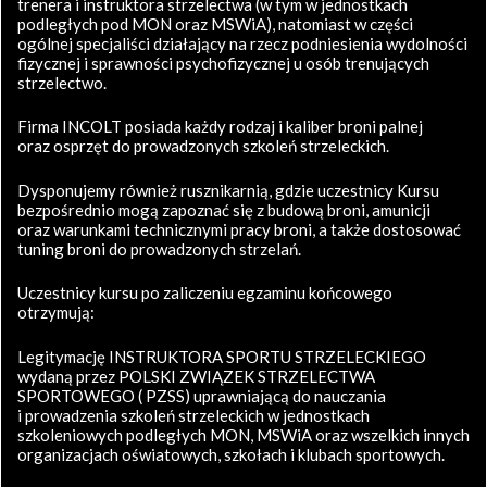
trenera i instruktora strzelectwa (w tym w jednostkach
podległych pod MON oraz MSWiA), natomiast w części
ogólnej specjaliści działający na rzecz podniesienia wydolności
fizycznej i sprawności psychofizycznej u osób trenujących
strzelectwo.
Firma INCOLT posiada każdy rodzaj i kaliber broni palnej
oraz osprzęt do prowadzonych szkoleń strzeleckich.
Dysponujemy również rusznikarnią, gdzie uczestnicy Kursu
bezpośrednio mogą zapoznać się z budową broni, amunicji
oraz warunkami technicznymi pracy broni, a także dostosować
tuning broni do prowadzonych strzelań.
Uczestnicy kursu po zaliczeniu egzaminu końcowego
otrzymują:
Legitymację INSTRUKTORA SPORTU STRZELECKIEGO
wydaną przez POLSKI ZWIĄZEK STRZELECTWA
SPORTOWEGO ( PZSS) uprawniającą do nauczania
i prowadzenia szkoleń strzeleckich w jednostkach
szkoleniowych podległych MON, MSWiA oraz wszelkich innych
organizacjach oświatowych, szkołach i klubach sportowych.