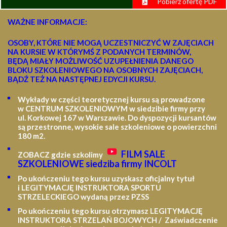
Pobierz ofertę PDF
WAŻNE INFORMACJE:
OSOBY, KTÓRE NIE MOGĄ UCZESTNICZYĆ W ZAJĘCIACH
NA KURSIE W KTÓRYMŚ Z PODANYCH TERMINÓW,
BĘDĄ MIAŁY MOŻLIWOŚĆ UZUPEŁNIENIA DANEGO
BLOKU SZKOLENIOWEGO NA OSOBNYCH ZAJĘCIACH,
BĄDŹ TEŻ NA NASTĘPNEJ EDYCJI KURSU.
Wykłady w części teoretycznej kursu są prowadzone
w CENTRUM SZKOLENIOWYM w siedzibie firmy przy
ul. Korkowej 167 w Warszawie. Do dyspozycji kursantów
są przestronne, wysokie sale szkoleniowe o powierzchni
180 m2.
FILM SALE
ZOBACZ gdzie szkolimy
SZKOLENIOWE siedziba firmy INCOLT
Po ukończeniu tego kursu uzyskasz oficjalny tytuł
i LEGITYMACJĘ
INSTRUKTORA SPORTU
STRZELECKIEGO wydaną przez PZSS
Po ukończeniu tego kursu otrzymasz LEGITYMACJĘ
INSTRUKTORA STRZELAŃ BOJOWYCH / Zaświadczenie