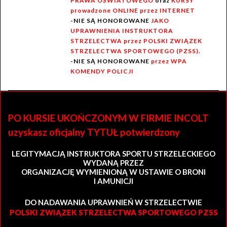
PRAWA OŚWIATOWEGO
oraz
KURSY
prowadzone ONLINE przez INTERNET
-NIE SĄ HONOROWANE
JAKO
UPRAWNIENIA INSTRUKTORA
STRZELECTWA przez POLSKI ZWIĄZEK
STRZELECTWA SPORTOWEGO (PZSS).
-NIE SĄ HONOROWANE
przez WPA
KOMENDY POLICJI
PO KURSIE UKOŃCZONYM W FIRMIE INCOLT
uzyskasz oficjalny TYTUŁ potwierdzony
LEGITYMACJĄ INSTRUKTORA SPORTU STRZELECKIEGO
WYDANĄ PRZEZ
ORGANIZACJĘ WYMIENIONĄ W USTAWIE O BRONI
I AMUNICJI
DO NADAWANIA UPRAWNIEŃ W STRZELECTWIE
POLSKI ZWIĄZEK STRZELECTWA SPORTOWEGO PZSS