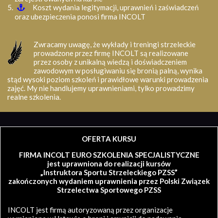
Koszt wydania legitymacji, uprawnień i zaświadczeń
oraz ubezpieczenia ponosi firma INCOLT
Zwracamy uwagę, że wykłady i treningi strzeleckie
prowadzone przez firmę INCOLT są realizowane
przez osoby z unikalną wiedzą i doświadczeniem
zawodowym w posługiwaniu się bronią palną, wynika
stąd wysoki poziom szkoleń i prawidłowe warunki prowadzenia
zajęć. My nie handlujemy uprawnieniami, tylko prowadzimy
realne szkolenia.
OFERTA KURSU
FIRMA INCOLT EURO SZKOLENIA SPECJALISTYCZNE
jest uprawniona do realizacji kursów
„Instruktora Sportu Strzeleckiego PZSS”
zakończonych wydaniem uprawnienia przez Polski Związek
Strzelectwa Sportowego PZSS
INCOLT jest firmą autoryzowaną przez organizacje