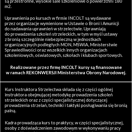
są przestronne, wysokie sale szkoleniowe o powierzchni 180
m2.
Uprawnienia po kursach w firmie INCOLT są wydawane
przez organizacje wymienione w Ustawie o Broni i Amunicji
do nadawania uprawnień w strzelectwie. Uprawniają
do prowadzenia szkoleń strzeleckich, w tym w myśl ustawy
z bronią szczególnie niebezpieczną w jednostkach
organizacyjnych podległych MON, MSWiA, Ministerstwie
Sprawiedliwości oraz wszelkich innych organizacjach
szkoleniowych, oświatowych, szkołach i klubach sportowych.
Realizowane przez firmę INCOLT kursy są finansowane
w ramach REKONWERSJI Ministerstwa Obrony Narodowej.
Kurs Instruktora Strzelectwa składa się z części ogólnej
instruktora obejmującej metodykę prowadzenia szkoleń
strzeleckich oraz z części specjalistycznej dotyczącej
prowadzenia strzelań, techniki i taktyki posługiwania się bronią
palną.
Kadra prowadząca kurs to praktycy, w części specjalistycznej,
osoby z doświadczeniem zawodowym w wykonywaniu pracy