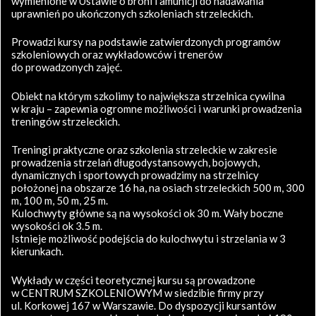
wymienione w Ustawie o broni i amunicji do nadawania
uprawnień po ukończonych szkoleniach strzeleckich.
Prowadzi kursy na podstawie zatwierdzonych programów
szkoleniowych oraz wykładowców i trenerów
do prowadzonych zajęć.
Obiekt na którym szkolimy to największa strzelnica cywilna
w kraju – zapewnia ogromne możliwości i warunki prowadzenia
treningów strzeleckich.
Treningi praktyczne oraz szkolenia strzeleckie w zakresie
prowadzenia strzelań długodystansowych, bojowych,
dynamicznych i sportowych prowadzimy na strzelnicy
położonej na obszarze 16 ha, na osiach strzeleckich 500 m, 300
m, 100 m, 50 m, 25 m.
Kulochwyty główne są na wysokości ok 30 m. Wały boczne
wysokości ok 3.5 m.
Istnieje możliwość podejścia do kulochwytu i strzelania w 3
kierunkach.
Wykłady w części teoretycznej kursu są prowadzone
w CENTRUM SZKOLENIOWYM w siedzibie firmy przy
ul. Korkowej 167 w Warszawie. Do dyspozycji kursantów