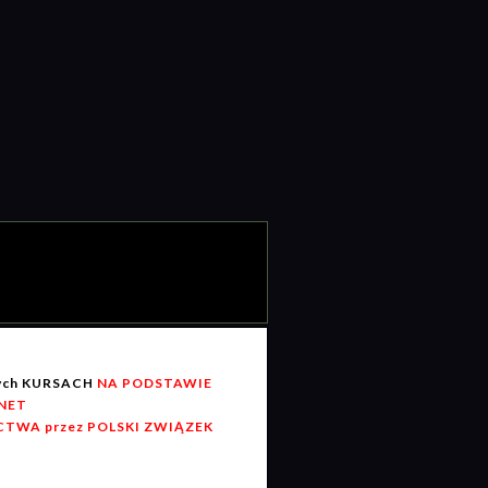
wych KURSACH
NA PODSTAWIE
RNET
TWA przez POLSKI ZWIĄZEK