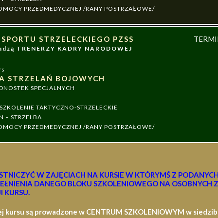
 POMOCY PRZEDMEDYCZNEJ /RANY POSTRZAŁOWE/
 SPORTU STRZELECKIEGO PZSS
TERM
owadzą TRENERZY KADRY NARODOWEJ
rs
A STRZELAŃ BOJOWYCH
EDNOSTEK SPECJALNYCH
ZKOLENIE TAKTYCZNO-STRZELECKIE
N – STRZELBA
 POMOCY PRZEDMEDYCZNEJ /RANY POSTRZAŁOWE/
STNICZYĆ W ZAJĘCIACH NA KURSIE W KTÓRYMŚ Z PODANYC
EŁNIENIA DANEGO BLOKU SZKOLENIOWEGO NA OSOBNYCH Z
I KURSU.
ej kursu są prowadzone w CENTRUM SZKOLENIOWYM w siedzibie 