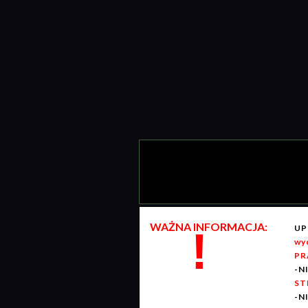
WAŻNA INFORMACJA:
UP
!
wy
PR
-N
ST
-N