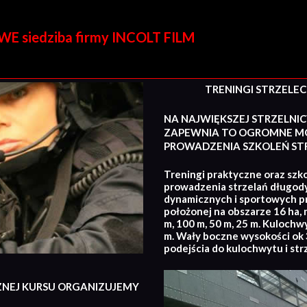
E siedziba firmy INCOLT FILM
TRENINGI STRZELECKI
NA NAJWIĘKSZEJ STRZELNIC
ZAPEWNIA TO OGROMNE MO
PROWADZENIA SZKOLEŃ STR
Treningi praktyczne oraz szko
prowadzenia strzelań długod
dynamicznych i sportowych p
położonej na obszarze 16 ha, 
m, 100 m, 50 m, 25 m. Kulochw
m. Wały boczne wysokości ok 3
podejścia do kulochwytu i str
ZNEJ KURSU ORGANIZUJEMY