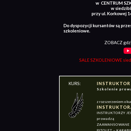
w CENTRUM SZ
w siedzibi
przy ul. Korkowej 
Do dyspozycji kursantów są prze
szkoleniowe.
ZOBACZ gdzi
SALE SZKOLENIOWE siedz
KURS:
INSTRUKTOR
Szkolenie pr
z rozszerzeniem o ku
INSTRUKTOR
INSTRUKTORZY J
prowadzą
ZAAWANSOWANE S
PITOLET – KARABI