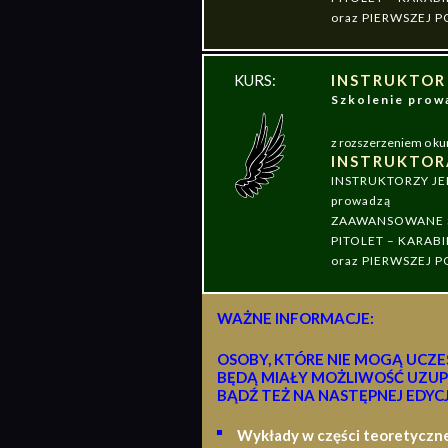
oraz PIERWSZEJ
KURS:
INSTRUKTOR
Szkolenie pr
z rozszerzeniem o ku
INSTRUKTOR
INSTRUKTORZY J
prowadzą
ZAAWANSOWANE S
PITOLET – KARABI
oraz PIERWSZEJ
WAŻNE INFORMACJE:
OSOBY, KTÓRE NIE MOGĄ UCZE
BĘDĄ MIAŁY MOŻLIWOŚĆ UZUP
BĄDŹ TEŻ NA NASTĘPNEJ EDYCJ
Wykłady w części teoretyczn