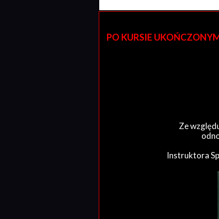
PO KURSIE UKOŃCZONYM W 
Ze względu
odno
Instruktora S