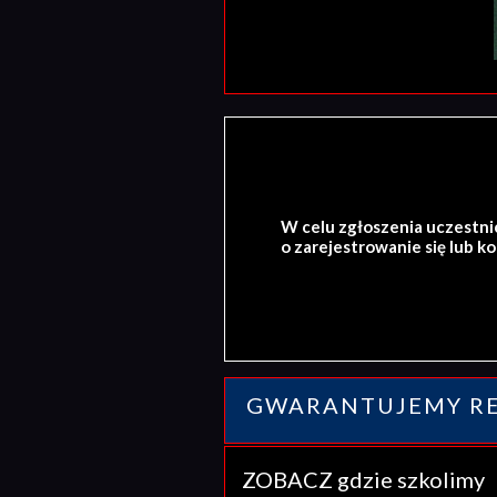
W celu zgłoszenia uczestni
o zarejestrowanie się lub k
GWARANTUJEMY RE
ZOBACZ gdzie szkolim