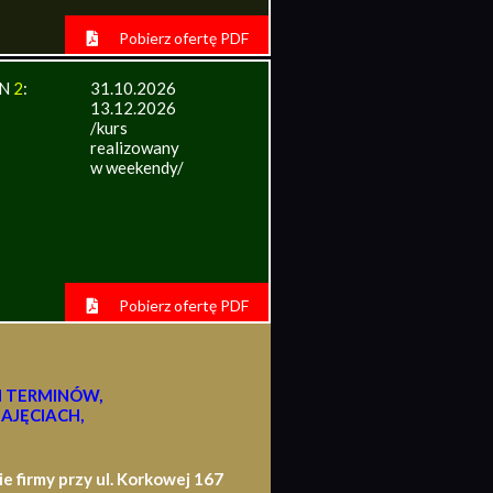
Pobierz ofertę PDF
IN
2
:
31.10.2026
13.12.2026
/kurs
realizowany
w weekendy/
Pobierz ofertę PDF
H TERMINÓW,
AJĘCIACH,
firmy przy ul. Korkowej 167