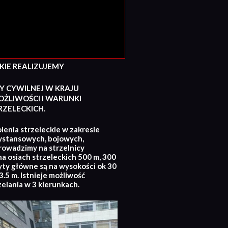
E REALIZUJEMY
Y CYWILNEJ W KRAJU
ŻLIWOŚCI I WARUNKI
ZELECKICH.
lenia strzeleckie w zakresie
ystansowych, bojowych,
rowadzimy na strzelnicy
na osiach strzeleckich 500 m, 300
yty główne są na wysokości ok 30
.5 m. Istnieje możliwość
zelania w 3 kierunkach.