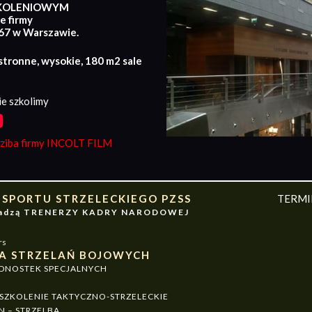
KOLENIOWYM
e firmy
167 w Warszawie.
stronne, wysokie, 180 m2 sale
e szkolimy
iba firmy INCOLT FILM
 SPORTU STRZELECKIEGO PZSS
TERM
owadzą TRENERZY KADRY NARODOWEJ
rs
A STRZELAŃ BOJOWYCH
EDNOSTEK SPECJALNYCH
ZKOLENIE TAKTYCZNO-STRZELECKIE
N – STRZELBA