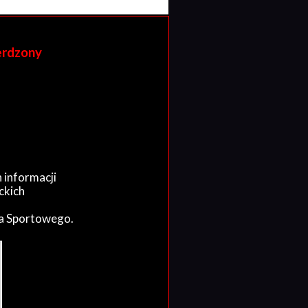
erdzony
 informacji
ckich
wa Sportowego.