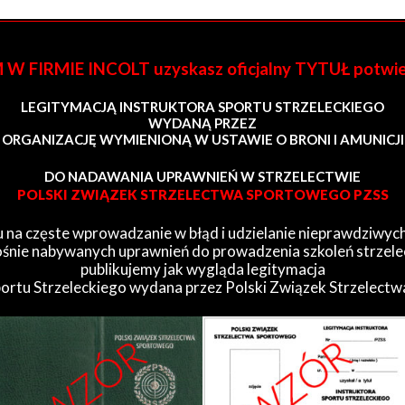
FIRMIE INCOLT uzyskasz oficjalny TYTUŁ potwi
LEGITYMACJĄ INSTRUKTORA SPORTU STRZELECKIEGO
WYDANĄ PRZEZ
ORGANIZACJĘ WYMIENIONĄ W USTAWIE O BRONI I AMUNICJI
DO NADAWANIA UPRAWNIEŃ W STRZELECTWIE
POLSKI ZWIĄZEK STRZELECTWA SPORTOWEGO PZSS
 na częste wprowadzanie w błąd i udzielanie nieprawdziwych
śnie nabywanych uprawnień do prowadzenia szkoleń strzele
publikujemy jak wygląda legitymacja
portu Strzeleckiego wydana przez Polski Związek Strzelect