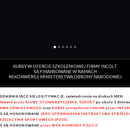
KURSY W OFERCIE SZKOLENIOWEJ FIRMY INCOLT
SĄ FINANSOWANE W RAMACH
REKONWERSJI MINISTERSTWA OBRONY NARODOWEJ
ODABNIAJĄCE SIĘ LEGITYMACJE, zaświadczenia na drukach MEN
dawane przez KLUBY, STOWARZYSZENIA, SZKOŁY
po około 5 dnio
AWA OŚWIATOWEGO
oraz
KURSY prowadzone ONLINE przez INTE
IE SĄ HONOROWANE
JAKO UPRAWNIENIA INSTRUKTORA STRZELEC
RZELECTWA SPORTOWEGO (PZSS).
IE SĄ HONOROWANE
przez WPA KOMENDY POLICJI