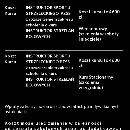
Koszt
INSTRUKTOR SPORTU
Koszt kursu to 4600
Kursu
STRZELECKIEGO PZSS
zł.
z rozszerzeniem zakresu
szkolenia o kurs
Weekendowy
INSTRUKTOR STRZELAŃ
(szkolenia w soboty
BOJOWYCH
i niedziele)
Koszt
INSTRUKTOR SPORTU
Koszt kursu to 4600
Kursu
STRZELECKIEGO PZSS
zł.
z rozszerzeniem zakresu
szkolenia o kurs
Kurs Stacjonarny
INSTRUKTOR STRZELAŃ
(szkolenia
BOJOWYCH
w tygodniu)
Wpłaty za kursy można uiszczać w ratach po indywidualnych
ustaleniach.
Koszt może ulec zmianie w zależności
od zespołu szkolonych osób, po dodatkowych