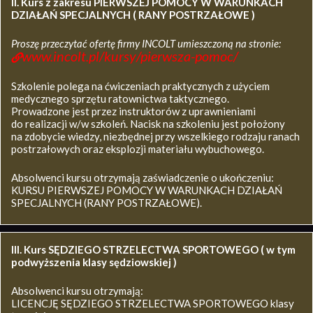
II. Kurs z zakresu
PIERWSZEJ POMOCY W WARUNKACH
DZIAŁAŃ SPECJALNYCH ( RANY POSTRZAŁOWE )
Proszę przeczytać ofertę firmy INCOLT umieszczoną na stronie:
www.incolt.pl/kursy/pierwsza-pomoc/
Szkolenie polega na ćwiczeniach praktycznych z użyciem
medycznego sprzętu ratownictwa taktycznego.
Prowadzone jest przez instruktorów z uprawnieniami
do realizacji w/w szkoleń. Nacisk na szkoleniu jest położony
na zdobycie wiedzy, niezbędnej przy wszelkiego rodzaju ranach
postrzałowych oraz eksplozji materiału wybuchowego.
Absolwenci kursu otrzymają zaświadczenie o ukończeniu:
KURSU PIERWSZEJ POMOCY W WARUNKACH DZIAŁAŃ
SPECJALNYCH (RANY POSTRZAŁOWE).
III. Kurs SĘDZIEGO STRZELECTWA SPORTOWEGO ( w tym
podwyższenia klasy sędziowskiej )
Absolwenci kursu otrzymają:
LICENCJĘ SĘDZIEGO STRZELECTWA SPORTOWEGO klasy