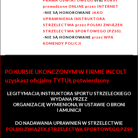
PRAWA OŚWIATOWEGO
oraz
KURSY
prowadzone ONLINE przez INTERNET
-NIE SĄ HONOROWANE
JAKO
UPRAWNIENIA INSTRUKTORA
STRZELECTWA przez POLSKI ZWIĄZEK
STRZELECTWA SPORTOWEGO (PZSS).
-NIE SĄ HONOROWANE
przez WPA
KOMENDY POLICJI
PO KURSIE UKOŃCZONYM W FIRMIE INCOLT
uzyskasz oficjalny TYTUŁ potwierdzony
LEGITYMACJĄ INSTRUKTORA SPORTU STRZELECKIEGO
WYDANĄ PRZEZ
ORGANIZACJĘ WYMIENIONĄ W USTAWIE O BRONI
I AMUNICJI
DO NADAWANIA UPRAWNIEŃ W STRZELECTWIE
POLSKI ZWIĄZEK STRZELECTWA SPORTOWEGO PZSS