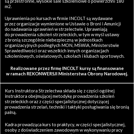
są przestronne, wysokie sale szkoleniowe o powierzchni 180
m2.
Uprawnienia po kursach w firmie INCOLT są wydawane
przez organizacje wymienione w Ustawie o Broni i Amunicji
do nadawania uprawnień w strzelectwie. Uprawniają
do prowadzenia szkoleń strzeleckich, w tym w myśl ustawy
z bronią szczególnie niebezpieczną w jednostkach
organizacyjnych podległych MON, MSWiA, Ministerstwie
Sprawiedliwości oraz wszelkich innych organizacjach
szkoleniowych, oświatowych, szkołach i klubach sportowych.
Realizowane przez firmę INCOLT kursy są finansowane
w ramach REKONWERSJI Ministerstwa Obrony Narodowej.
Kurs Instruktora Strzelectwa składa się z części ogólnej
instruktora obejmującej metodykę prowadzenia szkoleń
strzeleckich oraz z części specjalistycznej dotyczącej
prowadzenia strzelań, techniki i taktyki posługiwania się bronią
palną.
Kadra prowadząca kurs to praktycy, w części specjalistycznej,
osoby z doświadczeniem zawodowym w wykonywaniu pracy