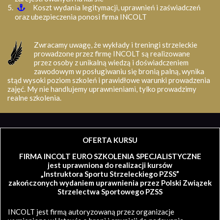
Koszt wydania legitymacji, uprawnień i zaświadczeń
oraz ubezpieczenia ponosi firma INCOLT
Zwracamy uwagę, że wykłady i treningi strzeleckie
prowadzone przez firmę INCOLT są realizowane
przez osoby z unikalną wiedzą i doświadczeniem
zawodowym w posługiwaniu się bronią palną, wynika
stąd wysoki poziom szkoleń i prawidłowe warunki prowadzenia
zajęć. My nie handlujemy uprawnieniami, tylko prowadzimy
realne szkolenia.
OFERTA KURSU
FIRMA INCOLT EURO SZKOLENIA SPECJALISTYCZNE
jest uprawniona do realizacji kursów
„Instruktora Sportu Strzeleckiego PZSS”
zakończonych wydaniem uprawnienia przez Polski Związek
Strzelectwa Sportowego PZSS
INCOLT jest firmą autoryzowaną przez organizacje