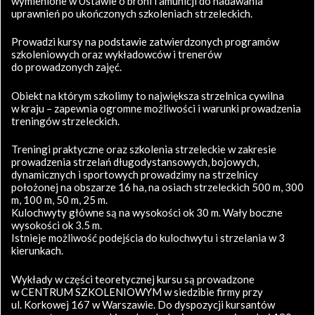
wymienione w Ustawie o broni i amunicji do nadawania
uprawnień po ukończonych szkoleniach strzeleckich.
Prowadzi kursy na podstawie zatwierdzonych programów
szkoleniowych oraz wykładowców i trenerów
do prowadzonych zajęć.
Obiekt na którym szkolimy to największa strzelnica cywilna
w kraju – zapewnia ogromne możliwości i warunki prowadzenia
treningów strzeleckich.
Treningi praktyczne oraz szkolenia strzeleckie w zakresie
prowadzenia strzelań długodystansowych, bojowych,
dynamicznych i sportowych prowadzimy na strzelnicy
położonej na obszarze 16 ha, na osiach strzeleckich 500 m, 300
m, 100 m, 50 m, 25 m.
Kulochwyty główne są na wysokości ok 30 m. Wały boczne
wysokości ok 3.5 m.
Istnieje możliwość podejścia do kulochwytu i strzelania w 3
kierunkach.
Wykłady w części teoretycznej kursu są prowadzone
w CENTRUM SZKOLENIOWYM w siedzibie firmy przy
ul. Korkowej 167 w Warszawie. Do dyspozycji kursantów