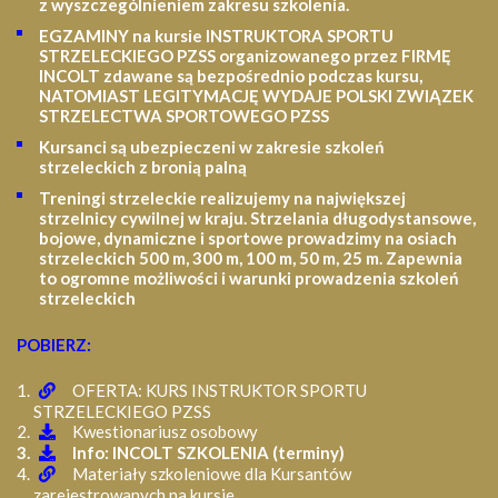
z wyszczególnieniem zakresu szkolenia
.
EGZAMINY na kursie INSTRUKTORA SPORTU
STRZELECKIEGO PZSS organizowanego przez FIRMĘ
INCOLT zdawane są bezpośrednio podczas kursu,
NATOMIAST LEGITYMACJĘ WYDAJE POLSKI ZWIĄZEK
STRZELECTWA SPORTOWEGO PZSS
Kursanci są ubezpieczeni w zakresie szkoleń
strzeleckich z bronią palną
Treningi strzeleckie realizujemy na największej
strzelnicy cywilnej w kraju. Strzelania długodystansowe,
bojowe, dynamiczne i sportowe prowadzimy na osiach
strzeleckich 500 m, 300 m, 100 m, 50 m, 25 m.
Zapewnia
to ogromne możliwości i warunki prowadzenia szkoleń
strzeleckich
POBIERZ:
OFERTA: KURS INSTRUKTOR SPORTU
STRZELECKIEGO PZSS
Kwestionariusz osobowy
Info: INCOLT SZKOLENIA (terminy)
Materiały szkoleniowe dla Kursantów
zarejestrowanych na kursie